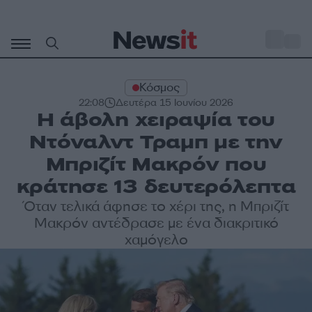
Μετάβαση
σε
o
27
περιεχόμενο
Κόσμος
22:08
Δευτέρα 15 Ιουνίου 2026
Η άβολη χειραψία του
Ντόναλντ Τραμπ με την
Μπριζίτ Μακρόν που
κράτησε 13 δευτερόλεπτα
Όταν τελικά άφησε το χέρι της, η Μπριζίτ
Μακρόν αντέδρασε με ένα διακριτικό
χαμόγελο