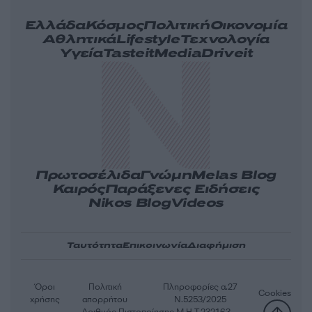
Ελλάδα
Κόσμος
Πολιτική
Οικονομία
Αθλητικά
Lifestyle
Τεχνολογία
Υγεία
Tasteit
Media
Driveit
Πρωτοσέλιδα
Γνώμη
Melas Blog
Καιρός
Παράξενες Ειδήσεις
Nikos Blog
Videos
Ταυτότητα
Επικοινωνία
Διαφήμιση
Όροι
Πολιτική
Πληροφορίες α.27
Cookies
χρήσης
απορρήτου
Ν.5253/2025