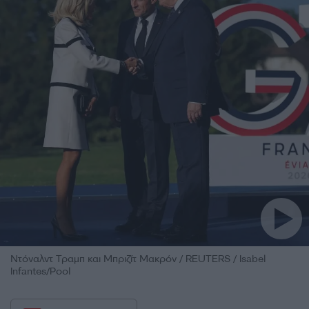
Ντόναλντ Τραμπ και Μπριζίτ Μακρόν / REUTERS / Isabel
Infantes/Pool