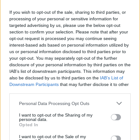
If you wish to opt-out of the sale, sharing to third parties, or
processing of your personal or sensitive information for
targeted advertising by us, please use the below opt-out
section to confirm your selection. Please note that after your
Πιο δημοφιλή
opt-out request is processed you may continue seeing
interest-based ads based on personal information utilized by
1
Τουρισμός για Όλους 2026: Σήμερα ανοίγει
us or personal information disclosed to third parties prior to
η πλατφόρμα – Ποια ΑΦΜ προηγούνται
your opt-out. You may separately opt-out of the further
στις αιτήσεις
disclosure of your personal information by third parties on the
2
IAB’s list of downstream participants. This information may
Κυψέλη: Ο περίεργος ηλικιωμένος και το
ταξίδι στην Αράχωβα – Όσα ισχυρίστηκε ο
also be disclosed by us to third parties on the
IAB’s List of
26χρονος για τον θάνατο της Βρετανίδας
Downstream Participants
that may further disclose it to other
third parties.
3
Μύκονος: Βίντεο με τους αστυνομικούς να
εντοπίζουν την τσάντα Hermès και το
Please note that this website/app uses one or more Google
Personal Data Processing Opt Outs
Rolex όπου άρπαξε Έλληνας οδηγός από
services and may gather and store information including but
Ουκρανό τουρίστα
not limited to your visit or usage behaviour. You may click to
I want to opt-out of the Sharing of my
4
Μυστράς: «Φρούριο» το ξενοδοχείο που
personal data.
grant or deny consent to Google and its third-party tags to
έκρυβε τη σορό του 90χρονου ο γιος του –
Opted In
use your data for below specified purposes in below Google
«Είχαμε να τον δούμε πάνω από 3 χρόνια»
consent section.
I want to opt-out of the Sale of my