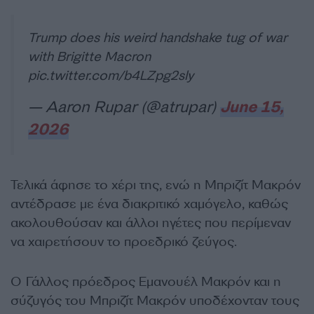
Trump does his weird handshake tug of war
with Brigitte Macron
pic.twitter.com/b4LZpg2sly
— Aaron Rupar (@atrupar)
June 15,
2026
Τελικά άφησε το χέρι της, ενώ η Μπριζίτ Μακρόν
αντέδρασε με ένα διακριτικό χαμόγελο, καθώς
ακολουθούσαν και άλλοι ηγέτες που περίμεναν
να χαιρετήσουν το προεδρικό ζεύγος.
Ο Γάλλος πρόεδρος Εμανουέλ Μακρόν και η
σύζυγός του Μπριζίτ Μακρόν υποδέχονταν τους