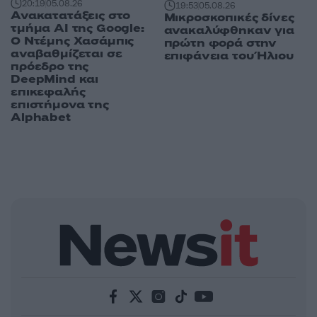
20:19
05.08.26
19:53
05.08.26
Ανακατατάξεις στο
Μικροσκοπικές δίνες
τμήμα AI της Google:
ανακαλύφθηκαν για
Ο Ντέμης Χασάμπις
πρώτη φορά στην
αναβαθμίζεται σε
επιφάνεια του Ήλιου
πρόεδρο της
DeepMind και
επικεφαλής
επιστήμονα της
Alphabet