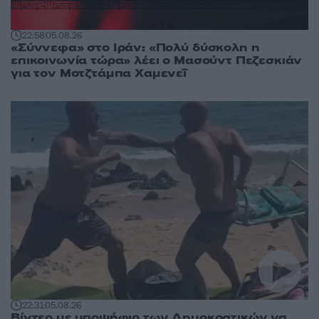
22:58
05.08.26
«Σύννεφα» στο Ιράν: «Πολύ δύσκολη η
επικοινωνία τώρα» λέει ο Μασούντ Πεζεσκιάν
για τον Μοτζτάμπα Χαμενεΐ
22:31
05.08.26
Βίντεο με υποψήφιο των Δημοκρατικών να