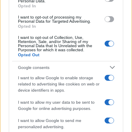
5
Πόρτο Γερμενό: Η στιγμή που η φωτιά
Personal Data.
μπαίνει στο χωριό και καταστρέφει τα
Opted In
πάντα στο πέρασμά της
I want to opt-out of processing my
Personal Data for Targeted Advertising.
Opted In
Πιο σχολιασμένα
I want to opt-out of Collection, Use,
Retention, Sale, and/or Sharing of my
Μητσοτάκης στην υπογραφή συμφωνίας
182
Personal Data that Is Unrelated with the
για την ηλεκτρική διασύνδεση Ελλάδας –
Purposes for which it was collected.
Κύπρου: «Ισχυρή ψήφος εμπιστοσύνης» η
Opted Out
είσοδος της Meridiam στην GSI
Google consents
Το τελευταίο αντίο στον Γιάννη
134
Βαρβιτσιώτη: «Ήταν φτιαγμένος από
εκείνο το σπάνιο μέταλλο μιας άλλης
I want to allow Google to enable storage
εποχής», είπε ο Κυριάκος Μητσοτάκης
related to advertising like cookies on web or
στον επικήδειο
device identifiers in apps.
Νέες απώλειες για την Καρυστιανού:
130
I want to allow my user data to be sent to
Παραιτήθηκαν Μουτσάτσου, Ιωαννίδου
και Κοτσόργιος - «Αποχωρώ από μια
Google for online advertising purposes.
αυταπάτη»
I want to allow Google to send me
Αυγερινός, Μουτσάτσου και ακόμη 20
66
personalized advertising.
πρώην στελέχη κατά Καρυστιανού: «Δεν