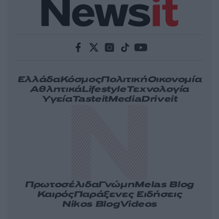
Ελλάδα
Κόσμος
Πολιτική
Οικονομία
Αθλητικά
Lifestyle
Τεχνολογία
Υγεία
Tasteit
Media
Driveit
Πρωτοσέλιδα
Γνώμη
Melas Blog
Καιρός
Παράξενες Ειδήσεις
Nikos Blog
Videos