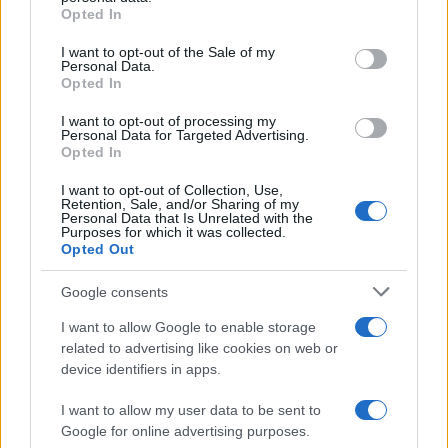
Χαλκιά: Με την «Φάμπρικα», λαούτο και
grant or deny consent to Google and its third-party tags to
Opted In
κλαρίνα αποχαιρέτησαν την εμβληματική
use your data for below specified purposes in below Google
φωνή της μεταπολίτευσης
consent section.
I want to opt-out of the Sale of my
3
Personal Data.
Ποιος είναι ο ελληνοκύπριος Sir Ντέμης
Opted In
Χασάμπης: Από το σκάκι, στο Νόμπελ
Χημείας και στο «τιμόνι» της AI της Google
I want to opt-out of processing my
4
Το πολωμένο μελτέμι που τροφοδότησε τις
Personal Data for Targeted Advertising.
φωτιές σε Αττική και Βοιωτία: «Από τα
Opted In
ισχυρότερα επεισόδια των τελευταίων 50
χρόνων»
I want to opt-out of Collection, Use,
Retention, Sale, and/or Sharing of my
5
Ο Κώστας Σαμαράς δημοσίευσε μία παιδική
Personal Data that Is Unrelated with the
Purposes for which it was collected.
φωτογραφία για την επέτειο θανάτου της
Opted Out
αδελφής του, Λένας
Google consents
Πιο σχολιασμένα
I want to allow Google to enable storage
related to advertising like cookies on web or
Μητσοτάκης στην υπογραφή συμφωνίας
198
device identifiers in apps.
για την ηλεκτρική διασύνδεση Ελλάδας –
Κύπρου: «Ισχυρή ψήφος εμπιστοσύνης» η
I want to allow my user data to be sent to
είσοδος της Meridiam στην GSI
Google for online advertising purposes.