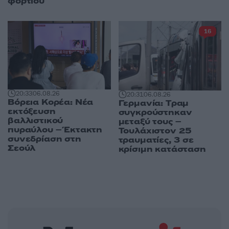
φορτίου
16
20:33
06.08.26
20:31
06.08.26
Βόρεια Κορέα: Νέα
Γερμανία: Tραμ
εκτόξευση
συγκρούστηκαν
βαλλιστικού
μεταξύ τους –
πυραύλου – Έκτακτη
Τουλάχιστον 25
συνεδρίαση στη
τραυματίες, 3 σε
Σεούλ
κρίσιμη κατάσταση