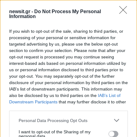
Πολιτική Απορρήτου
&
Όροι Χρήσης
της Google.
newsit.gr -
Do Not Process My Personal
Κόσμος
Information
ΓΑΛΛΙΑ
ΠΙΕΡ ΜΟΣΚΟΒΙΣΙ
If you wish to opt-out of the sale, sharing to third parties, or
Share:
processing of your personal or sensitive information for
targeted advertising by us, please use the below opt-out
Ακολουθήστε το Νewsit.gr στο
Google News
και
section to confirm your selection. Please note that after your
ενημερωθείτε πρώτοι για όλη την ειδησεογραφία και τα
opt-out request is processed you may continue seeing
τελευταία νέα
της ημέρας
interest-based ads based on personal information utilized by
us or personal information disclosed to third parties prior to
your opt-out. You may separately opt-out of the further
disclosure of your personal information by third parties on the
IAB’s list of downstream participants. This information may
also be disclosed by us to third parties on the
IAB’s List of
Πιο δημοφιλή
Downstream Participants
that may further disclose it to other
third parties.
1
Έφυγαν οι συνεργάτες, μένει η Μαρία
Καρυστιανού - Η επόμενη μέρα για την
Please note that this website/app uses one or more Google
Personal Data Processing Opt Outs
«Ελπίδα για τη Δημοκρατία»
services and may gather and store information including but
2
Συγκίνηση στο τελευταίο αντίο στον Λάκη
not limited to your visit or usage behaviour. You may click to
I want to opt-out of the Sharing of my
personal data.