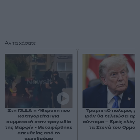
Αν τα χάσατε
Στη ΓΑΔΑ η 46χρονη που
Τραμπ: «Ο πόλεμος με
κατηγορείται για
Ιράν θα τελειώσει αρκ
συμμετοχή στην τραγωδία
σύντομα – Εμείς ελέγχ
της Μαρφίν - Μεταφέρθηκε
τα Στενά του Ορμού
απευθείας από το
αεροδρόμιο