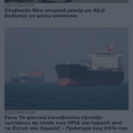
21:21
06.08.26
Σλοβακία: Νέο ιστορικό ρεκόρ με 42,2
βαθμούς εν μέσω καύσωνα
20:38
06.08.26
Fars: Το ιρανικό κοινοβούλιο εξετάζει
«μπλόκο» σε πλοία των ΗΠΑ και Ισραήλ από
τα Στενά του Ορμούζ – Πρόστιμα έως 20% του