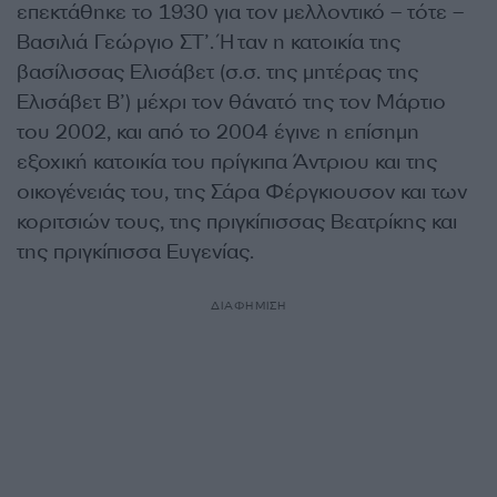
επεκτάθηκε το 1930 για τον μελλοντικό – τότε –
Βασιλιά Γεώργιο ΣΤ’. Ήταν η κατοικία της
βασίλισσας Ελισάβετ (σ.σ. της μητέρας της
Ελισάβετ Β’) μέχρι τον θάνατό της τον Μάρτιο
του 2002, και από το 2004 έγινε η επίσημη
εξοχική κατοικία του πρίγκιπα Άντριου και της
οικογένειάς του, της Σάρα Φέργκιουσον και των
κοριτσιών τους, της πριγκίπισσας Βεατρίκης και
της πριγκίπισσα Ευγενίας.
ΔΙΑΦΗΜΙΣΗ