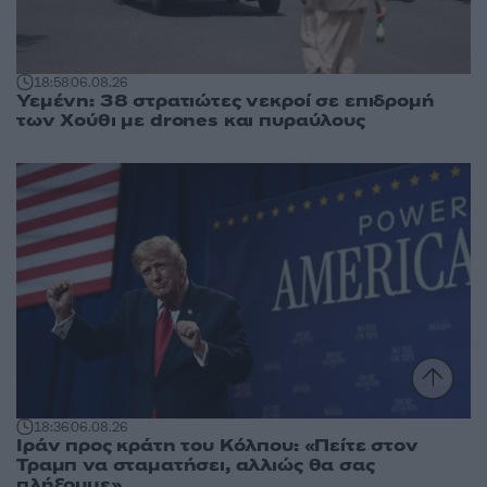
18:58
06.08.26
Υεμένη: 38 στρατιώτες νεκροί σε επιδρομή
των Χούθι με drones και πυραύλους
18:36
06.08.26
Ιράν προς κράτη του Κόλπου: «Πείτε στον
Τραμπ να σταματήσει, αλλιώς θα σας
πλήξουμε»