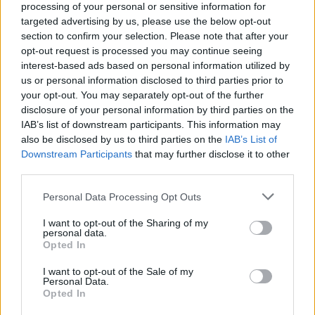
processing of your personal or sensitive information for
targeted advertising by us, please use the below opt-out
section to confirm your selection. Please note that after your
opt-out request is processed you may continue seeing
interest-based ads based on personal information utilized by
us or personal information disclosed to third parties prior to
Η Σάρα Φέργκιουσον και ο πρίγκιπας Άντριου / REUTERS/
Toby Melville
your opt-out. You may separately opt-out of the further
Ο Πρίγκιπας Άντριου και η ζωή
disclosure of your personal information by third parties on the
IAB’s list of downstream participants. This information may
στο Royal Lodge
also be disclosed by us to third parties on the
IAB’s List of
Downstream Participants
that may further disclose it to other
Ο Πρίγκιπας Άντριου μετακόμισε στο Royal
third parties.
Lodge το 2004 και αποτελεί την κύρια κατοικία
Please note that this website/app uses one or more Google
Personal Data Processing Opt Outs
της οικογένειάς του τα τελευταία 20 χρόνια.
services and may gather and store information including but
not limited to your visit or usage behaviour. You may click to
I want to opt-out of the Sharing of my
Σύμφωνα με το Tatler, μετακόμισε από το
personal data.
grant or deny consent to Google and its third-party tags to
Sunninghill Park μαζί με τις κόρες του,
Opted In
use your data for below specified purposes in below Google
Πριγκίπισσα Βεατρίκη και Πριγκίπισσα Ευγενία,
consent section.
I want to opt-out of the Sale of my
ενώ η Σάρα Φέργκιουσον μετακόμισε το 2008.
Personal Data.
Opted In
Σήμερα, η κατοικία διαθέτει 30 δωμάτια, έξι