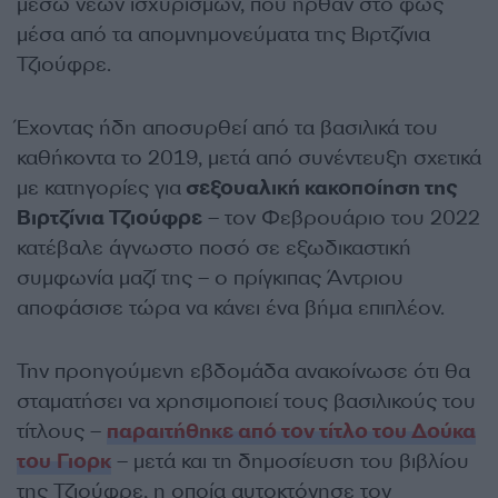
μέσω νέων ισχυρισμών, που ήρθαν στο φως
μέσα από τα απομνημονεύματα της Βιρτζίνια
Τζιούφρε.
Έχοντας ήδη αποσυρθεί από τα βασιλικά του
καθήκοντα το 2019, μετά από συνέντευξη σχετικά
με κατηγορίες για
σεξουαλική κακοποίηση της
Βιρτζίνια Τζιούφρε
– τον Φεβρουάριο του 2022
κατέβαλε άγνωστο ποσό σε εξωδικαστική
συμφωνία μαζί της – ο πρίγκιπας Άντριου
αποφάσισε τώρα να κάνει ένα βήμα επιπλέον.
Την προηγούμενη εβδομάδα ανακοίνωσε ότι θα
σταματήσει να χρησιμοποιεί τους βασιλικούς του
τίτλους –
παραιτήθηκε από τον τίτλο του Δούκα
του Γιορκ
– μετά και τη δημοσίευση του βιβλίου
της Τζιούφρε, η οποία αυτοκτόνησε τον