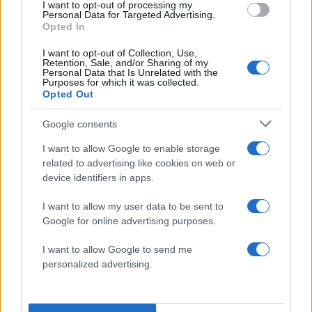
μικρές κατοικίες (lodges) και σπίτι κηπουρού.
I want to opt-out of processing my
Personal Data for Targeted Advertising.
Opted In
Ο πρίγκιπας Άντριου δεν πληρώνει ενοίκιο για
I want to opt-out of Collection, Use,
την έπαυλή του στο Γουίνδσορ εδώ και 22
Retention, Sale, and/or Sharing of my
Personal Data that Is Unrelated with the
χρόνια. Σύμφωνα με τις πληροφορίες από το
Purposes for which it was collected.
Opted Out
2003 πληρώνει μόνο ένα συμβολικό ποσό και
δικαιούται να διαμένει εκεί μέχρι το 2078.
Google consents
I want to allow Google to enable storage
ΔΙΑΦΗΜΙΣΗ
related to advertising like cookies on web or
device identifiers in apps.
I want to allow my user data to be sent to
Google for online advertising purposes.
I want to allow Google to send me
personalized advertising.