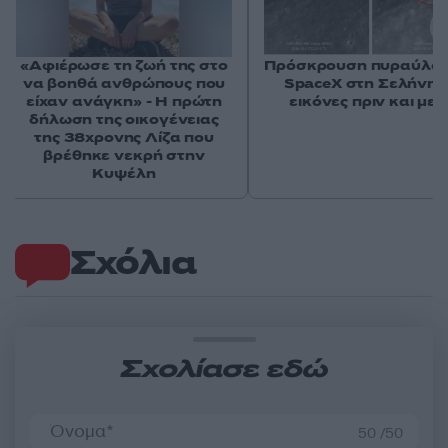
«Αφιέρωσε τη ζωή της στο
Πρόσκρουση πυραύλου
να βοηθά ανθρώπους που
SpaceX στη Σελήνη: 
είχαν ανάγκη» - Η πρώτη
εικόνες πριν και μετ
δήλωση της οικογένειας
της 38χρονης Λίζα που
βρέθηκε νεκρή στην
Κυψέλη
Σχόλια
Σχολίασε εδώ
50 /50