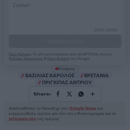
2000 /2000
Υποβολή σχολίου
Όροι Χρήσης
. Το site προστατεύεται από reCAPTCHA, ισχύουν
Πολιτική Απορρήτου
&
Όροι Χρήσης
της Google.
Κόσμος
ΒΑΣΙΛΙΑΣ ΚΑΡΟΛΟΣ
ΒΡΕΤΑΝΙΑ
ΠΡΙΓΚΙΠΑΣ ΑΝΤΡΙΟΥ
Share:
Ακολουθήστε το Νewsit.gr στο
Google News
και
ενημερωθείτε πρώτοι για όλη την ειδησεογραφία και τα
τελευταία νέα
της ημέρας