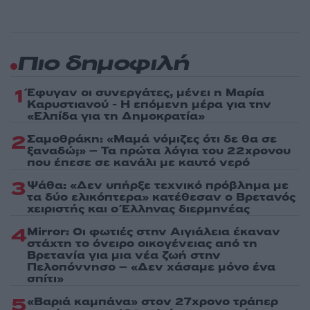
Πιο δημοφιλή
1
Έφυγαν οι συνεργάτες, μένει η Μαρία
Καρυστιανού - Η επόμενη μέρα για την
«Ελπίδα για τη Δημοκρατία»
2
Σαμοθράκη: «Μαμά νόμιζες ότι δε θα σε
ξαναδώ;» – Τα πρώτα λόγια του 22χρονου
που έπεσε σε κανάλι με καυτό νερό
3
Ψάθα: «Δεν υπήρξε τεχνικό πρόβλημα με
τα δύο ελικόπτερα» κατέθεσαν ο Βρετανός
χειριστής και ο Έλληνας διερμηνέας
4
Mirror: Οι φωτιές στην Αιγιάλεια έκαναν
στάχτη το όνειρο οικογένειας από τη
Βρετανία για μια νέα ζωή στην
Πελοπόννησο – «Δεν χάσαμε μόνο ένα
σπίτι»
5
«Βαριά καμπάνα» στον 27χρονο τράπερ