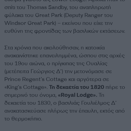
σπίτι του Thomas Sandby, του αναπληρωτή
φύλακα του Great Park (Deputy Ranger του
Windsor Great Park) – εκείνου που είχε την
ευθύνη της φροντίδας των βασιλικών εκτάσεων.
Στα χρόνια που ακολούθησαν, η κατοικία
ανακαινίστηκε επανειλημμένα, ώσπου στις αρχές
του 19ου αιώνα, ο πρίγκιπας της Ουαλίας
(μετέπειτα Γεώργιος Δ’) την μετονόμασε σε
Prince Regent’s Cottage και αργότερα σε
«King’s Cottage».
Τη δεκαετία του 1820
πήρε το
σημερινό του όνομα,
«Royal Lodge».
Τη
δεκαετία του 1830, ο βασιλιάς Γουλιέλμος Δ’
ανακατασκεύασε πλήρως την έπαυλη, εκτός από
το θερμοκήπιο.