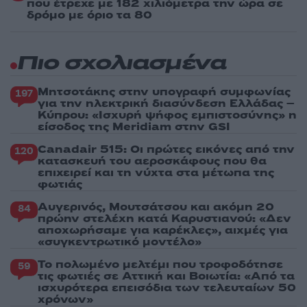
που έτρεχε με 182 χιλιόμετρα την ώρα σε
δρόμο με όριο τα 80
Πιο σχολιασμένα
Μητσοτάκης στην υπογραφή συμφωνίας
197
για την ηλεκτρική διασύνδεση Ελλάδας –
Κύπρου: «Ισχυρή ψήφος εμπιστοσύνης» η
είσοδος της Meridiam στην GSI
Canadair 515: Οι πρώτες εικόνες από την
120
κατασκευή του αεροσκάφους που θα
επιχειρεί και τη νύχτα στα μέτωπα της
φωτιάς
Αυγερινός, Μουτσάτσου και ακόμη 20
84
πρώην στελέχη κατά Καρυστιανού: «Δεν
αποχωρήσαμε για καρέκλες», αιχμές για
«συγκεντρωτικό μοντέλο»
Το πολωμένο μελτέμι που τροφοδότησε
59
τις φωτιές σε Αττική και Βοιωτία: «Από τα
ισχυρότερα επεισόδια των τελευταίων 50
χρόνων»