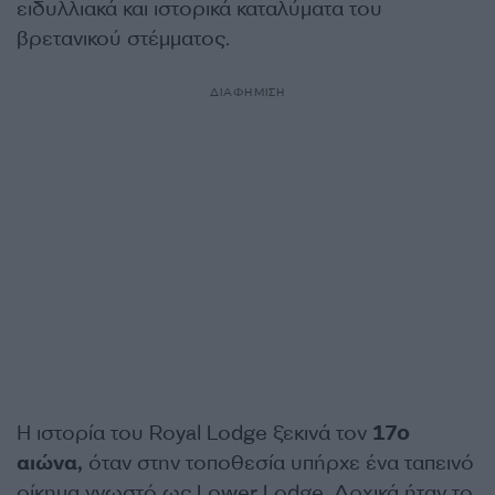
ειδυλλιακά και ιστορικά καταλύματα του
βρετανικού στέμματος.
ΔΙΑΦΗΜΙΣΗ
Η ιστορία του Royal Lodge ξεκινά τον
17ο
αιώνα,
όταν στην τοποθεσία υπήρχε ένα ταπεινό
οίκημα γνωστό ως Lower Lodge. Αρχικά ήταν το