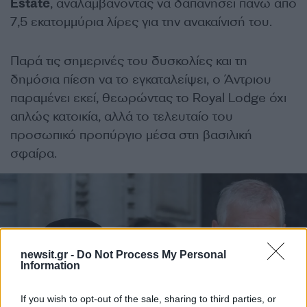
Estate
, αναλαμβάνοντας να δαπανήσει πάνω από
7,5 εκατομμύρια λίρες για την ανακαίνισή του.
Παρά τις σημερινές του δυσκολίες και τη
δημόσια πίεση να το εγκαταλείψει, ο Άντριου
παραμένει εκεί, θεωρώντας το Royal Lodge όχι
απλώς κατοικία, αλλά το τελευταίο του
προσωπικό προπύργιο μέσα στη βασιλική
σφαίρα.
newsit.gr -
Do Not Process My Personal
Information
If you wish to opt-out of the sale, sharing to third parties, or