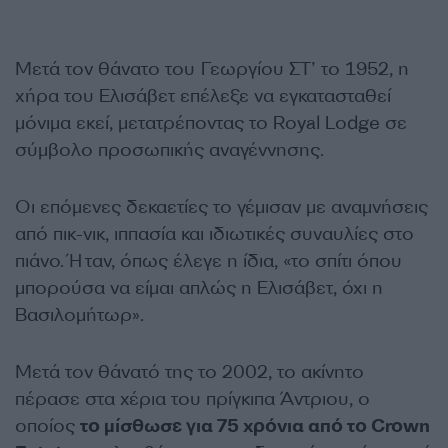
Μετά τον θάνατο του Γεωργίου ΣΤ’ το 1952, η
χήρα του Ελισάβετ επέλεξε να εγκατασταθεί
μόνιμα εκεί, μετατρέποντας το Royal Lodge σε
σύμβολο προσωπικής αναγέννησης.
Οι επόμενες δεκαετίες το γέμισαν με αναμνήσεις
από πικ-νικ, ιππασία και ιδιωτικές συναυλίες στο
πιάνο. Ήταν, όπως έλεγε η ίδια, «το σπίτι όπου
μπορούσα να είμαι απλώς η Ελισάβετ, όχι η
Βασιλομήτωρ».
Μετά τον θάνατό της το 2002, το ακίνητο
πέρασε στα χέρια του πρίγκιπα Άντριου, ο
οποίος
το μίσθωσε για 75 χρόνια από το Crown