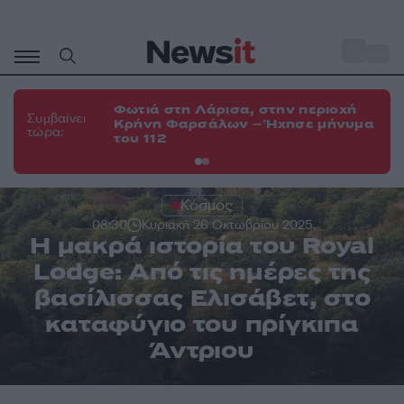
Μετάβαση
σε
o
34
περιεχόμενο
Φωτιά στη Λάρισα, στην περιοχή
Φω
Συμβαίνει
Κρήνη Φαρσάλων – Ήχησε μήνυμα
Κο
τώρα:
του 112
α
Κόσμος
08:30
Κυριακή 26 Οκτωβρίου 2025
Η μακρά ιστορία του Royal
Lodge: Από τις ημέρες της
βασίλισσας Ελισάβετ, στο
καταφύγιο του πρίγκιπα
Άντριου