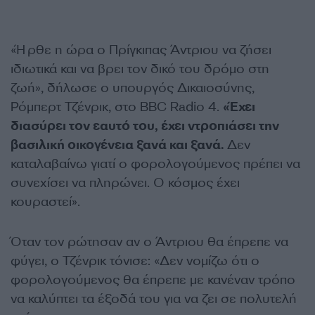
«Ήρθε η ώρα ο Πρίγκιπας Άντριου να ζήσει
ιδιωτικά και να βρει τον δικό του δρόμο στη
ζωή», δήλωσε ο υπουργός Δικαιοσύνης,
Ρόμπερτ Τζένρικ, στο BBC Radio 4.
«Έχει
διασύρει τον εαυτό του, έχει ντροπιάσει την
βασιλική οικογένεια ξανά και ξανά.
Δεν
καταλαβαίνω γιατί ο φορολογούμενος πρέπει να
συνεχίσει να πληρώνει. Ο κόσμος έχει
κουραστεί».
Όταν τον ρώτησαν αν ο Άντριου θα έπρεπε να
φύγει, ο Τζένρικ τόνισε: «Δεν νομίζω ότι ο
φορολογούμενος θα έπρεπε με κανέναν τρόπο
να καλύπτει τα έξοδά του για να ζει σε πολυτελή