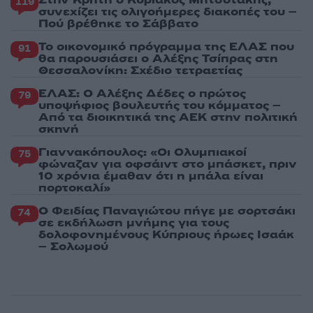
119
συνεχίζει τις ολιγοήμερες διακοπές του –
Πού βρέθηκε το Σάββατο
Το οικονομικό πρόγραμμα της ΕΛΑΣ που
91
θα παρουσιάσει ο Αλέξης Τσίπρας στη
Θεσσαλονίκη: Σχέδιο τετραετίας
ΕΛΑΣ: Ο Αλέξης Δέδες ο πρώτος
79
υποψήφιος βουλευτής του κόμματος –
Από τα διοικητικά της ΑΕΚ στην πολιτική
σκηνή
Γιαννακόπουλος: «Οι Ολυμπιακοί
75
φώναζαν για οφσάιντ στο μπάσκετ, πριν
10 χρόνια έμαθαν ότι η μπάλα είναι
πορτοκαλί»
Ο Φειδίας Παναγιώτου πήγε με σορτσάκι
74
σε εκδήλωση μνήμης για τους
δολοφονημένους Κύπριους ήρωες Ισαάκ
– Σολωμού