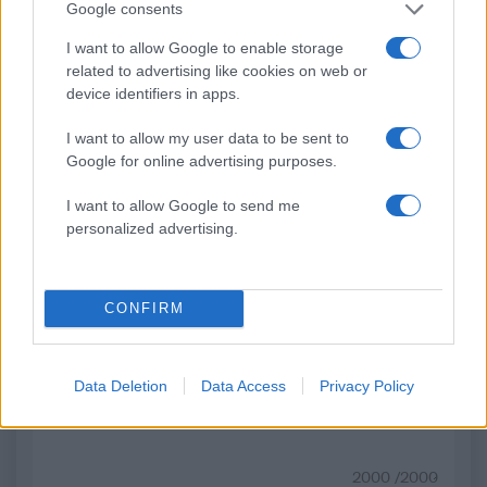
Αττικής – Μήνυμα του 112
απαντά για τις μαζικ
Google consents
για εκκένωση του Αγίου
αποχωρήσεις: Είχαμ
Στυλιανού προς Καλύβια
αντιληφθεί το παρακίν
I want to allow Google to enable storage
ο Θανάσης Αυγερινός 
related to advertising like cookies on web or
προσέγγισε
device identifiers in apps.
I want to allow my user data to be sent to
Σχόλια
Google for online advertising purposes.
I want to allow Google to send me
personalized advertising.
Σχολίασε εδώ
CONFIRM
50 /50
Data Deletion
Data Access
Privacy Policy
2000 /2000