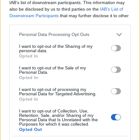
IAB’s list of downstream participants. This information may
also be disclosed by us to third parties on the
IAB’s List of
Downstream Participants
that may further disclose it to other
third parties.
Please note that this website/app uses one or more Google
Personal Data Processing Opt Outs
services and may gather and store information including but
not limited to your visit or usage behaviour. You may click to
I want to opt-out of the Sharing of my
personal data.
grant or deny consent to Google and its third-party tags to
Opted In
use your data for below specified purposes in below Google
consent section.
Αν τα χάσατε
I want to opt-out of the Sale of my
Personal Data.
Opted In
I want to opt-out of processing my
Personal Data for Targeted Advertising.
Opted In
I want to opt-out of Collection, Use,
Retention, Sale, and/or Sharing of my
Personal Data that Is Unrelated with the
Purposes for which it was collected.
Opted Out
Φωτιά στον Κουβαρά
Η Μαρία Καρυστιαν