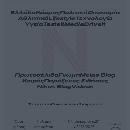
Ελλάδα
Κόσμος
Πολιτική
Οικονομία
Αθλητικά
Lifestyle
Τεχνολογία
Υγεία
Tasteit
Media
Driveit
Πρωτοσέλιδα
Γνώμη
Melas Blog
Καιρός
Παράξενες Ειδήσεις
Nikos Blog
Videos
Ταυτότητα
Επικοινωνία
Διαφήμιση
Όροι
Πολιτική
Πληροφορίες α.27
Cookies
χρήσης
απορρήτου
Ν.5253/2025