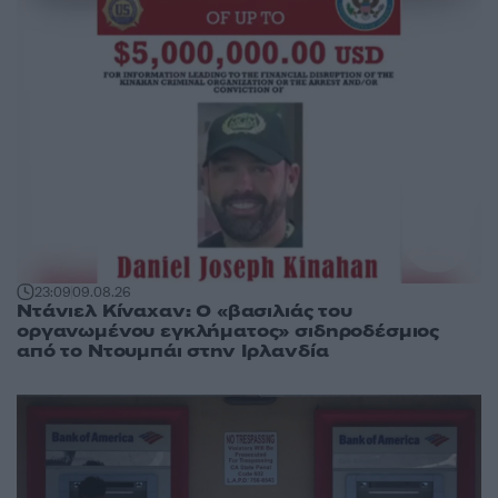
23:09
09.08.26
Ντάνιελ Κίναχαν: Ο «βασιλιάς του
οργανωμένου εγκλήματος» σιδηροδέσμιος
από το Ντουμπάι στην Ιρλανδία