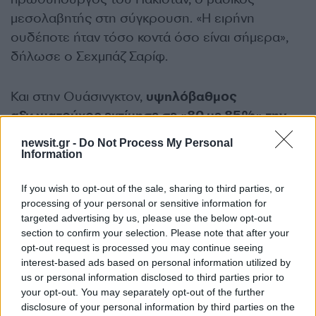
μεσολαβητής στη σύγκρουση. «Η ειρήνη
ουδέποτε ήταν τόσο κοντά όσο είναι σήμερα»,
δήλωσε ο Σεχμπάζ Σαρίφ.
Και στην Ουάσινγκτον,
υψηλόβαθμος
αξιωματούχος εκτίμησε σε «80 με 85%» την
πιθανότητα μιας συμφωνίας-πλαισίου
που θα
newsit.gr -
Do Not Process My Personal
ανοίξει μια περίοδο 60 ημερών με τεχνικού
Information
χαρακτήρα συζητήσεις, αλλά «όχι 100%». «(Οι
If you wish to opt-out of the sale, sharing to third parties, or
δύο πλευρές) δεν έχουν διασχίσει ακόμα τη
processing of your personal or sensitive information for
γραμμή τερματισμού», δήλωσε, θέλοντας να
targeted advertising by us, please use the below opt-out
διατηρήσει την ανωνυμία του.
section to confirm your selection. Please note that after your
opt-out request is processed you may continue seeing
ΔΙΑΦΗΜΙΣΗ
interest-based ads based on personal information utilized by
us or personal information disclosed to third parties prior to
your opt-out. You may separately opt-out of the further
disclosure of your personal information by third parties on the