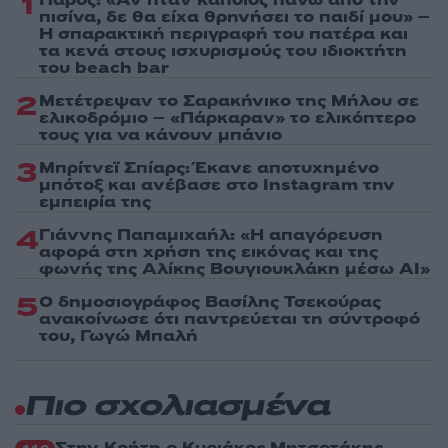
1
πισίνα, δε θα είχα θρηνήσει το παιδί μου» –
Η σπαρακτική περιγραφή του πατέρα και
τα κενά στους ισχυρισμούς του ιδιοκτήτη
του beach bar
2
Μετέτρεψαν το Σαρακήνικο της Μήλου σε
ελικοδρόμιο – «Πάρκαραν» το ελικόπτερο
τους για να κάνουν μπάνιο
3
Μπρίτνεϊ Σπίαρς: Έκανε αποτυχημένο
μπότοξ και ανέβασε στο Instagram την
εμπειρία της
4
Γιάννης Παπαμιχαήλ: «Η απαγόρευση
αφορά στη χρήση της εικόνας και της
φωνής της Αλίκης Βουγιουκλάκη μέσω AI»
5
Ο δημοσιογράφος Βασίλης Τσεκούρας
ανακοίνωσε ότι παντρεύεται τη σύντροφό
του, Γωγώ Μπαλή
Πιο σχολιασμένα
Στην Κρήτη ο Κυριάκος Μητσοτάκης,