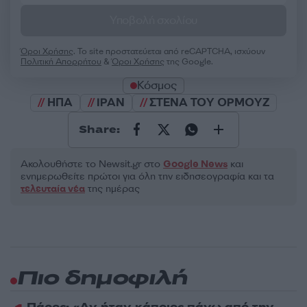
Υποβολή σχολίου
Όροι Χρήσης
. Το site προστατεύεται από reCAPTCHA, ισχύουν
Πολιτική Απορρήτου
&
Όροι Χρήσης
της Google.
Κόσμος
ΗΠΑ
ΙΡΑΝ
ΣΤΕΝΑ ΤΟΥ ΟΡΜΟΥΖ
Share:
Ακολουθήστε το Νewsit.gr στο
Google News
και
ενημερωθείτε πρώτοι για όλη την ειδησεογραφία και τα
τελευταία νέα
της ημέρας
Πιο δημοφιλή
Πάρος: «Αν ήταν κάποιος πάνω από την