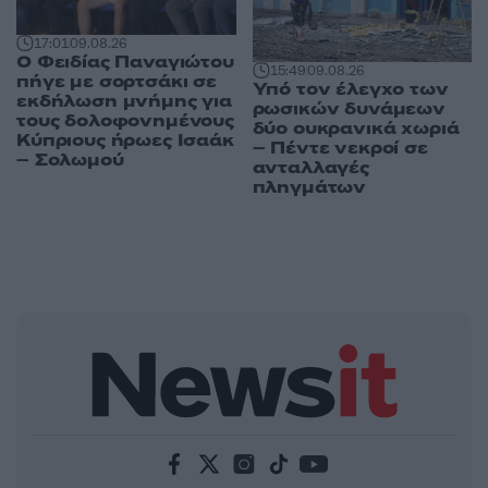
17:01
09.08.26
Ο Φειδίας Παναγιώτου
15:49
09.08.26
πήγε με σορτσάκι σε
Υπό τον έλεγχο των
εκδήλωση μνήμης για
ρωσικών δυνάμεων
τους δολοφονημένους
δύο ουκρανικά χωριά
Κύπριους ήρωες Ισαάκ
– Πέντε νεκροί σε
– Σολωμού
ανταλλαγές
πληγμάτων