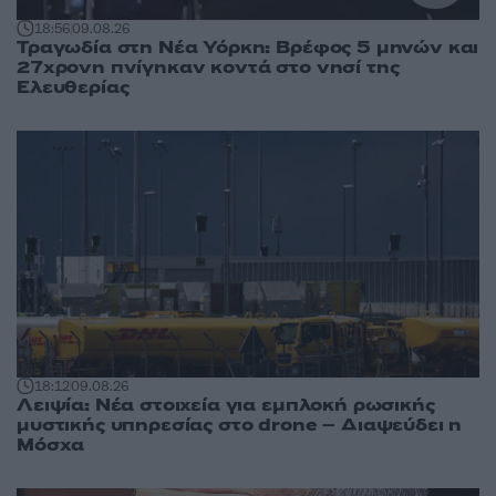
18:56
09.08.26
Τραγωδία στη Νέα Υόρκη: Βρέφος 5 μηνών και
27χρονη πνίγηκαν κοντά στο νησί της
Ελευθερίας
18:12
09.08.26
Λειψία: Νέα στοιχεία για εμπλοκή ρωσικής
μυστικής υπηρεσίας στο drone – Διαψεύδει η
Μόσχα