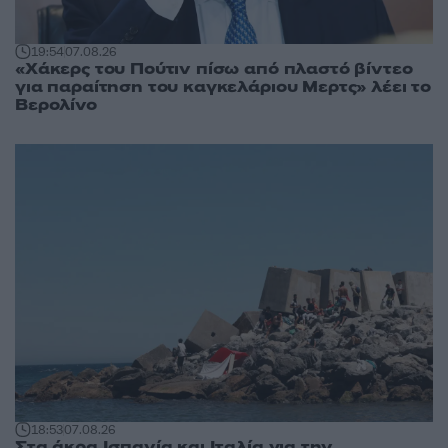
19:54
07.08.26
«Χάκερς του Πούτιν πίσω από πλαστό βίντεο
για παραίτηση του καγκελάριου Μερτς» λέει το
Βερολίνο
18:53
07.08.26
Στα άκρα Ισπανία και Ιταλία για την