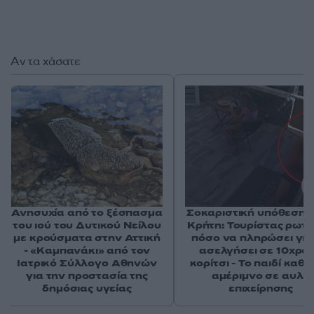
Αν τα χάσατε
Ανησυχία από το ξέσπασμα
Σοκαριστική υπόθεση 
του ιού του Δυτικού Νείλου
Κρήτη: Τουρίστας ρωτ
με κρούσματα στην Αττική
πόσο να πληρώσει για
- «Καμπανάκι» από τον
ασελγήσει σε 10χρο
Ιατρικό Σύλλογο Αθηνών
κορίτσι - Το παιδί καθ
για την προστασία της
αμέριμνο σε αυλή
δημόσιας υγείας
επιχείρησης