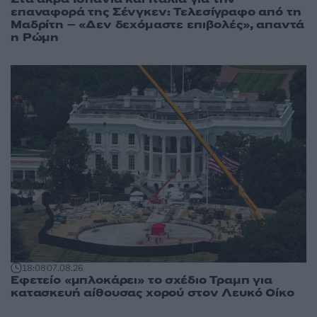
επαναφορά της Σένγκεν: Τελεσίγραφο από τη
Μαδρίτη – «Δεν δεχόμαστε επιβολές», απαντά
η Ρώμη
18:08
07.08.26
Εφετείο «μπλοκάρει» το σχέδιο Τραμπ για
κατασκευή αίθουσας χορού στον Λευκό Οίκο