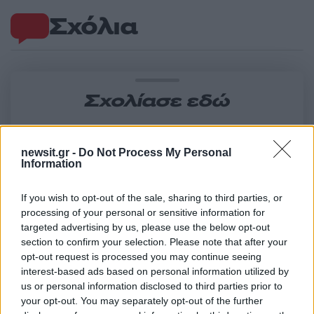
Σχόλια
Σχολίασε εδώ
50 /50
newsit.gr -
Do Not Process My Personal
Information
If you wish to opt-out of the sale, sharing to third parties, or
processing of your personal or sensitive information for
targeted advertising by us, please use the below opt-out
2000 /2000
section to confirm your selection. Please note that after your
Υποβολή σχολίου
opt-out request is processed you may continue seeing
interest-based ads based on personal information utilized by
us or personal information disclosed to third parties prior to
Όροι Χρήσης
. Το site προστατεύεται από reCAPTCHA, ισχύουν
Πολιτική Απορρήτου
&
Όροι Χρήσης
της Google.
your opt-out. You may separately opt-out of the further