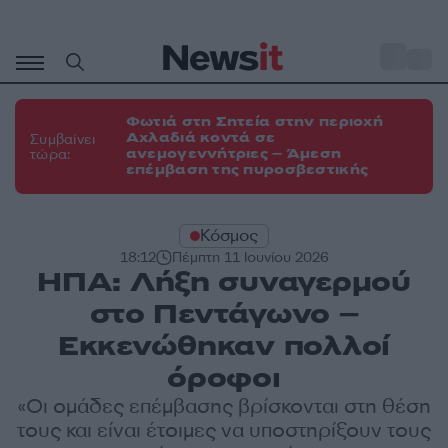
Μετάβαση
σε
o
29
περιεχόμενο
Φωτιά στη Σητεία στην περιοχή
Αχλαδιά κοντά σε
Συμβαίνει
ανεμογεννήτριες – Άμεση
τώρα:
επέμβαση της πυροσβεστικής
Κόσμος
18:12
Πέμπτη 11 Ιουνίου 2026
ΗΠΑ: Λήξη συναγερμού
στο Πεντάγωνο –
Εκκενώθηκαν πολλοί
όροφοι
«Οι ομάδες επέμβασης βρίσκονται στη θέση
τους και είναι έτοιμες να υποστηρίξουν τους