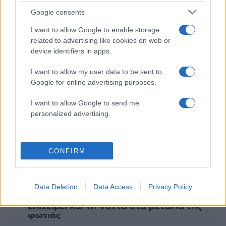
Google consents
3
Στα Χανιά για ολιγοήμερες διακοπές ο
Κυριάκος Μητσοτάκης με την σύζυγό του
I want to allow Google to enable storage
Μαρέβα
related to advertising like cookies on web or
4
Σίντνεϊ Τάουλ: Πέθανε σε ηλικία 26 ετών η
device identifiers in apps.
σταρ του TikTok – Kατέγραφε τη ζωή της
με τον καρκίνο
I want to allow my user data to be sent to
5
Μεταφορές χρημάτων: Πότε μπορεί να
Google for online advertising purposes.
θεωρηθούν δωρεές και να επιβληθεί φόρος
– Τι ισχυεί για τις γονικές παροχές
I want to allow Google to send me
personalized advertising.
Πιο σχολιασμένα
CONFIRM
Έφυγαν οι συνεργάτες, μένει η Μαρία
184
Καρυστιανού - Η επόμενη μέρα για την
«Ελπίδα για τη Δημοκρατία»
Data Deletion
Data Access
Privacy Policy
Canadair 515: Οι πρώτες εικόνες από την
131
κατασκευή του αεροσκάφους που θα
επιχειρεί και τη νύχτα στα μέτωπα της
φωτιάς