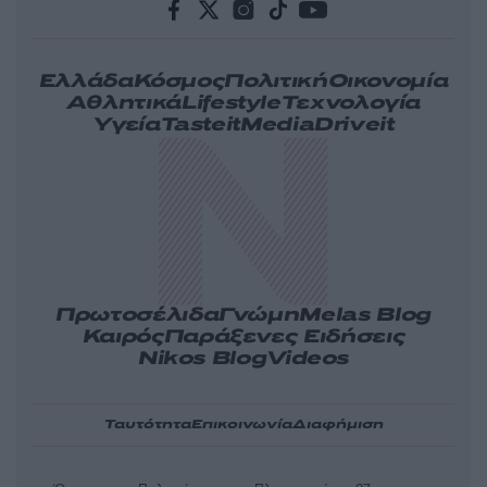
Ελλάδα
Κόσμος
Πολιτική
Οικονομία
Αθλητικά
Lifestyle
Τεχνολογία
Υγεία
Tasteit
Media
Driveit
Πρωτοσέλιδα
Γνώμη
Melas Blog
Καιρός
Παράξενες Ειδήσεις
Nikos Blog
Videos
Ταυτότητα
Επικοινωνία
Διαφήμιση