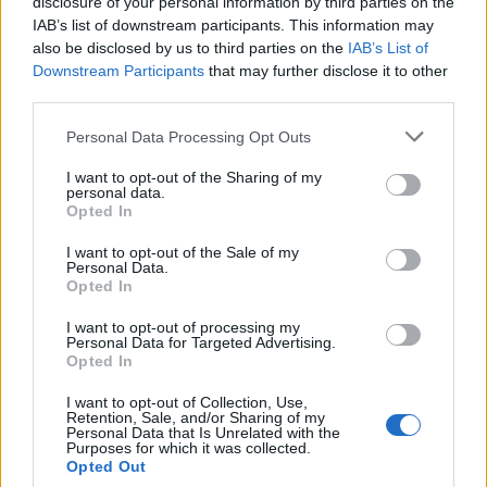
disclosure of your personal information by third parties on the
Κόσμος
IAB’s list of downstream participants. This information may
also be disclosed by us to third parties on the
IAB’s List of
Share:
Downstream Participants
that may further disclose it to other
third parties.
Ακολουθήστε το Νewsit.gr στο
Google News
και
ενημερωθείτε πρώτοι για όλη την ειδησεογραφία και τα
Please note that this website/app uses one or more Google
Personal Data Processing Opt Outs
τελευταία νέα
της ημέρας
services and may gather and store information including but
not limited to your visit or usage behaviour. You may click to
I want to opt-out of the Sharing of my
personal data.
grant or deny consent to Google and its third-party tags to
Opted In
use your data for below specified purposes in below Google
consent section.
I want to opt-out of the Sale of my
Personal Data.
Πιο δημοφιλή
Opted In
I want to opt-out of processing my
1
Σέρρες: Βίντεο ντοκουμέντο από το
Personal Data for Targeted Advertising.
τροχαίο με νεκρούς μητέρα και γιο – Ο
Opted In
οδηγός του φορτηγού κατέγραψε τη
σύγκρουση
I want to opt-out of Collection, Use,
Retention, Sale, and/or Sharing of my
2
Marfin: Η 46χρονη πήρε προθεσμία για να
Personal Data that Is Unrelated with the
απολογηθεί την Τρίτη – «Είναι αθώα,
Purposes for which it was collected.
συμμετείχε στη διαδήλωση όπως και
Opted Out
100.000 άτομα»