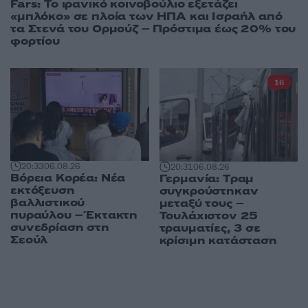
Fars: Το ιρανικό κοινοβούλιο εξετάζει
«μπλόκο» σε πλοία των ΗΠΑ και Ισραήλ από
τα Στενά του Ορμούζ – Πρόστιμα έως 20% του
φορτίου
16
20:33
06.08.26
20:31
06.08.26
Βόρεια Κορέα: Νέα
Γερμανία: Tραμ
εκτόξευση
συγκρούστηκαν
βαλλιστικού
μεταξύ τους –
πυραύλου – Έκτακτη
Τουλάχιστον 25
συνεδρίαση στη
τραυματίες, 3 σε
Σεούλ
κρίσιμη κατάσταση