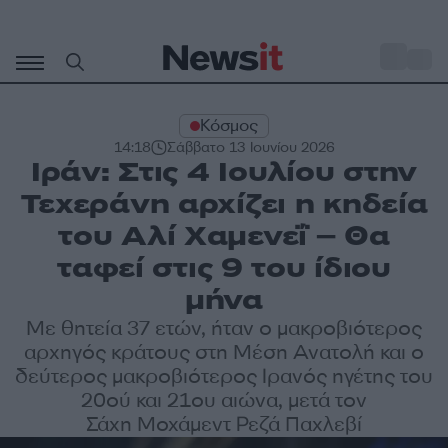
Μετάβαση
σε
o
28
περιεχόμενο
Κόσμος
14:18
Σάββατο 13 Ιουνίου 2026
Ιράν: Στις 4 Ιουλίου στην
Τεχεράνη αρχίζει η κηδεία
του Αλί Χαμενεΐ – Θα
ταφεί στις 9 του ίδιου
μήνα
Με θητεία 37 ετών, ήταν ο μακροβιότερος
αρχηγός κράτους στη Μέση Ανατολή και ο
δεύτερος μακροβιότερος Ιρανός ηγέτης του
20ού και 21ου αιώνα, μετά τον
Σάχη Μοχάμεντ Ρεζά Παχλεβί