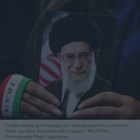
Γυναίκα κρατά φωτογραφία του δολοφονημένου ανώτατου
ηγέτη του Ιράν, Αγιατολάχ Αλί Χαμενεΐ / REUTERS /
Φωτογραφία Majid Asgaripour