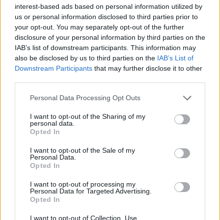
συμμετοχή στην τραγωδία
σύντομα – Εμείς ελέγχ
interest-based ads based on personal information utilized by
της Μαρφίν - Μεταφέρθηκε
τα Στενά του Ορμού
us or personal information disclosed to third parties prior to
απευθείας από το
αεροδρόμιο
your opt-out. You may separately opt-out of the further
disclosure of your personal information by third parties on the
IAB’s list of downstream participants. This information may
Σχόλια
also be disclosed by us to third parties on the
IAB’s List of
Downstream Participants
that may further disclose it to other
third parties.
Please note that this website/app uses one or more Google
Personal Data Processing Opt Outs
services and may gather and store information including but
Σχολίασε εδώ
not limited to your visit or usage behaviour. You may click to
I want to opt-out of the Sharing of my
personal data.
grant or deny consent to Google and its third-party tags to
Opted In
use your data for below specified purposes in below Google
50 /50
consent section.
I want to opt-out of the Sale of my
Personal Data.
Opted In
I want to opt-out of processing my
Personal Data for Targeted Advertising.
Opted In
2000 /2000
I want to opt-out of Collection, Use,