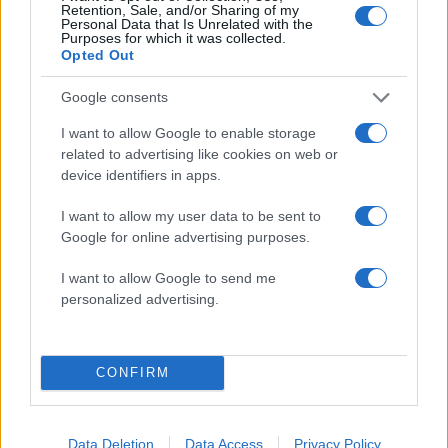
Υποβολή σχολίου
Retention, Sale, and/or Sharing of my
Personal Data that Is Unrelated with the
Purposes for which it was collected.
Όροι Χρήσης
. Το site προστατεύεται από reCAPTCHA, ισχύουν
Opted Out
Πολιτική Απορρήτου
&
Όροι Χρήσης
της Google.
Google consents
Κόσμος
ΑΛΙ ΧΑΜΕΪΝΙ
ΙΡΑΝ
I want to allow Google to enable storage
related to advertising like cookies on web or
Share:
device identifiers in apps.
I want to allow my user data to be sent to
Ακολουθήστε το Νewsit.gr στο
Google News
και
ενημερωθείτε πρώτοι για όλη την ειδησεογραφία και τα
Google for online advertising purposes.
τελευταία νέα
της ημέρας
I want to allow Google to send me
personalized advertising.
CONFIRM
Πιο δημοφιλή
1
Έφυγαν οι συνεργάτες, μένει η Μαρία
Καρυστιανού - Η επόμενη μέρα για την
Data Deletion
Data Access
Privacy Policy