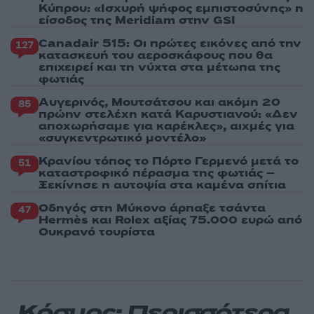
Κύπρου: «Ισχυρή ψήφος εμπιστοσύνης» η
είσοδος της Meridiam στην GSI
Canadair 515: Οι πρώτες εικόνες από την
127
κατασκευή του αεροσκάφους που θα
επιχειρεί και τη νύχτα στα μέτωπα της
φωτιάς
Αυγερινός, Μουτσάτσου και ακόμη 20
85
πρώην στελέχη κατά Καρυστιανού: «Δεν
αποχωρήσαμε για καρέκλες», αιχμές για
«συγκεντρωτικό μοντέλο»
Κρανίου τόπος το Πόρτο Γερμενό μετά το
51
καταστροφικό πέρασμα της φωτιάς –
Ξεκίνησε η αυτοψία στα καμένα σπίτια
Οδηγός στη Μύκονο άρπαξε τσάντα
47
Hermès και Rolex αξίας 75.000 ευρώ από
Ουκρανό τουρίστα
Κόσμος: Περισσότερα