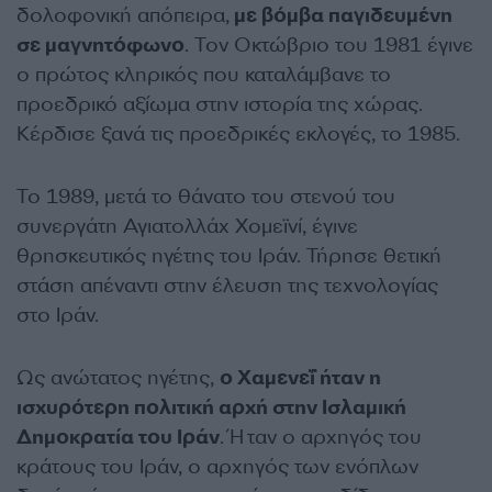
δολοφονική απόπειρα,
με βόμβα παγιδευμένη
σε μαγνητόφωνο
. Τον Οκτώβριο του 1981 έγινε
ο πρώτος κληρικός που καταλάμβανε το
προεδρικό αξίωμα στην ιστορία της χώρας.
Κέρδισε ξανά τις προεδρικές εκλογές, το 1985.
Το 1989, μετά το θάνατο του στενού του
συνεργάτη Αγιατολλάχ Χομεϊνί, έγινε
θρησκευτικός ηγέτης του Ιράν. Τήρησε θετική
στάση απέναντι στην έλευση της τεχνολογίας
στο Ιράν.
Ως ανώτατος ηγέτης,
ο Χαμενεΐ ήταν η
ισχυρότερη πολιτική αρχή στην Ισλαμική
Δημοκρατία του Ιράν
. Ήταν ο αρχηγός του
κράτους του Ιράν, ο αρχηγός των ενόπλων