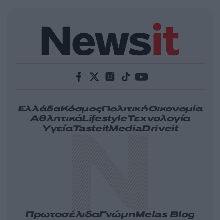
Ελλάδα
Κόσμος
Πολιτική
Οικονομία
Αθλητικά
Lifestyle
Τεχνολογία
Υγεία
Tasteit
Media
Driveit
Πρωτοσέλιδα
Γνώμη
Melas Blog