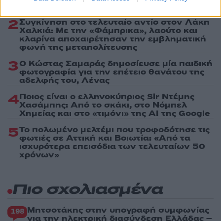
«Ελπίδα για τη Δημοκρατία»
2
Συγκίνηση στο τελευταίο αντίο στον Λάκη
Χαλκιά: Με την «Φάμπρικα», λαούτο και
κλαρίνα αποχαιρέτησαν την εμβληματική
φωνή της μεταπολίτευσης
3
Ο Κώστας Σαμαράς δημοσίευσε μία παιδική
φωτογραφία για την επέτειο θανάτου της
αδελφής του, Λένας
4
Ποιος είναι ο ελληνοκύπριος Sir Ντέμης
Χασάμπης: Από το σκάκι, στο Νόμπελ
Χημείας και στο «τιμόνι» της AI της Google
5
Το πολωμένο μελτέμι που τροφοδότησε τις
φωτιές σε Αττική και Βοιωτία: «Από τα
ισχυρότερα επεισόδια των τελευταίων 50
χρόνων»
Πιο σχολιασμένα
Μητσοτάκης στην υπογραφή συμφωνίας
198
για την ηλεκτρική διασύνδεση Ελλάδας –