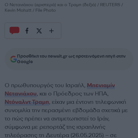
Ο Νετανιάχου (αριστερά) και ο Τραμπ (δεξιά) / REUTERS /
Kevin Mohatt / File Photo
Προσθήκη του newsit.gr ως προτεινόμενη πηγή στην
Google
Ο πρωθυπουργός του Ισραήλ,
Μπενιαμίν
Νετανιάχου
, και ο Πρόεδρος των ΗΠΑ,
Ντόναλντ Τραμπ
, είχαν μια έντονη τηλεφωνική
συνομιλία την περασμένη εβδομάδα σχετικά με
το πώς πρέπει να αντιμετωπιστεί το Ιράν,
σύμφωνα με ρεπορτάζ της ισραηλινής
τηλεόρασης τη Δευτέρα (26.05.2025) – σε