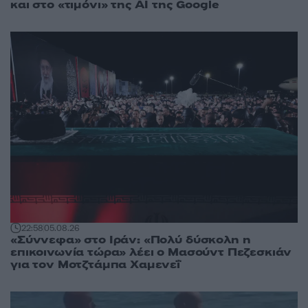
και στο «τιμόνι» της AI της Google
22:58
05.08.26
«Σύννεφα» στο Ιράν: «Πολύ δύσκολη η
επικοινωνία τώρα» λέει ο Μασούντ Πεζεσκιάν
για τον Μοτζτάμπα Χαμενεΐ