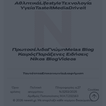
Αθλητικά
Lifestyle
Τεχνολογία
Υγεία
Tasteit
Media
Driveit
Πρωτοσέλιδα
Γνώμη
Melas Blog
Καιρός
Παράξενες Ειδήσεις
Nikos Blog
Videos
Ταυτότητα
Επικοινωνία
Διαφήμιση
Όροι
Πολιτική
Πληροφορίες α.27
Cookies
χρήσης
απορρήτου
Ν.5253/2025
Αριθμός Πιστοποίησης Μ.Η.Τ.232163
© 2026 newsit.gr. Με επιφύλαξη κάθε νομίμου δικαιώματος.