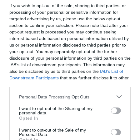
τελευταία νέα
της ημέρας
If you wish to opt-out of the sale, sharing to third parties, or
processing of your personal or sensitive information for
targeted advertising by us, please use the below opt-out
section to confirm your selection. Please note that after your
opt-out request is processed you may continue seeing
interest-based ads based on personal information utilized by
Πιο δημοφιλή
us or personal information disclosed to third parties prior to
your opt-out. You may separately opt-out of the further
1
Κυψέλη: Ο περίεργος ηλικιωμένος και το
disclosure of your personal information by third parties on the
ταξίδι στην Αράχωβα – Όσα ισχυρίστηκε ο
26χρονος για τον θάνατο της Βρετανίδας
IAB’s list of downstream participants. This information may
also be disclosed by us to third parties on the
IAB’s List of
2
Μύκονος: Βίντεο με τους αστυνομικούς να
Downstream Participants
that may further disclose it to other
εντοπίζουν την τσάντα Hermès και το
third parties.
Rolex όπου άρπαξε Έλληνας οδηγός από
Ουκρανό τουρίστα
Please note that this website/app uses one or more Google
Personal Data Processing Opt Outs
3
Μυστράς: «Φρούριο» το ξενοδοχείο που
services and may gather and store information including but
έκρυβε τη σορό του 90χρονου ο γιος του –
not limited to your visit or usage behaviour. You may click to
I want to opt-out of the Sharing of my
«Είχαμε να τον δούμε πάνω από 3 χρόνια»
personal data.
grant or deny consent to Google and its third-party tags to
Opted In
4
Πόρτο Γερμενό: Η στιγμή που η φωτιά
use your data for below specified purposes in below Google
μπαίνει στο χωριό και καταστρέφει τα
consent section.
I want to opt-out of the Sale of my
πάντα στο πέρασμά της
Personal Data.
Opted In