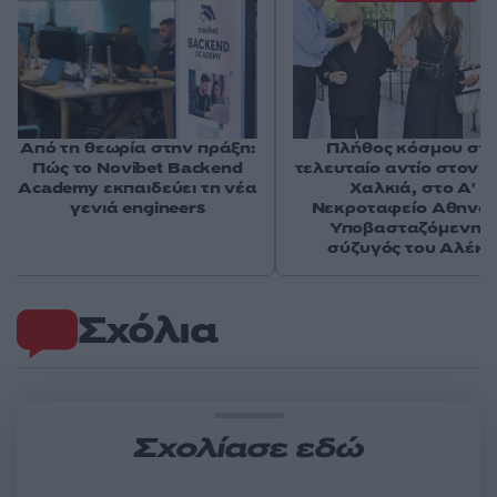
Από τη θεωρία στην πράξη:
Πλήθος κόσμου στ
Πώς το Novibet Backend
τελευταίο αντίο στον 
Academy εκπαιδεύει τη νέα
Χαλκιά, στο Α'
γενιά engineers
Νεκροταφείο Αθηνών
Υποβασταζόμενη η
σύζυγός του Αλέκ
Σχόλια
Σχολίασε εδώ