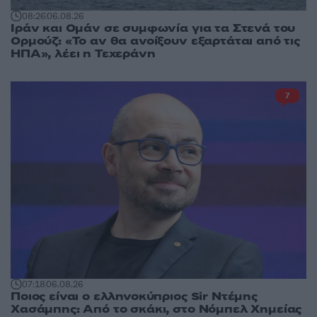
08:26
06.08.26
Ιράν και Ομάν σε συμφωνία για τα Στενά του
Ορμούζ: «Το αν θα ανοίξουν εξαρτάται από τις
ΗΠΑ», λέει η Τεχεράνη
7
07:18
06.08.26
Ποιος είναι ο ελληνοκύπριος Sir Ντέμης
Χασάμπης: Από το σκάκι, στο Νόμπελ Χημείας