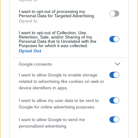
5
Αυγερινός, Μουτσάτσου και ακόμη 20
πρώην στελέχη κατά Καρυστιανού: «Δεν
I want to opt-out of processing my
αποχωρήσαμε για καρέκλες», αιχμές για
Personal Data for Targeted Advertising.
«συγκεντρωτικό μοντέλο»
Opted In
I want to opt-out of Collection, Use,
Retention, Sale, and/or Sharing of my
Πιο σχολιασμένα
Personal Data that Is Unrelated with the
Purposes for which it was collected.
Opted Out
Μητσοτάκης στην υπογραφή συμφωνίας
193
για την ηλεκτρική διασύνδεση Ελλάδας –
Κύπρου: «Ισχυρή ψήφος εμπιστοσύνης» η
Google consents
είσοδος της Meridiam στην GSI
I want to allow Google to enable storage
Νέες απώλειες για την Καρυστιανού:
130
related to advertising like cookies on web or
Παραιτήθηκαν Μουτσάτσου, Ιωαννίδου
device identifiers in apps.
και Κοτσόργιος - «Αποχωρώ από μια
αυταπάτη»
I want to allow my user data to be sent to
Έφυγαν οι συνεργάτες, μένει η Μαρία
105
Google for online advertising purposes.
Καρυστιανού - Η επόμενη μέρα για την
«Ελπίδα για τη Δημοκρατία»
I want to allow Google to send me
Το πολωμένο μελτέμι που τροφοδότησε
49
personalized advertising.
τις φωτιές σε Αττική και Βοιωτία: «Από τα
ισχυρότερα επεισόδια των τελευταίων 50