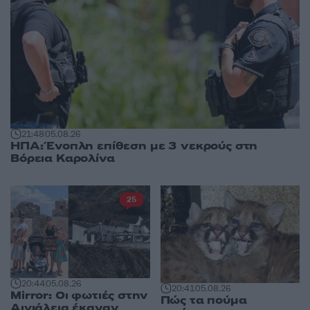
21:48
05.08.26
ΗΠΑ: Ένοπλη επίθεση με 3 νεκρούς στη
Βόρεια Καρολίνα
25
20:44
05.08.26
20:41
05.08.26
Mirror: Οι φωτιές στην
Πώς τα πούμα
Αιγιάλεια έκαναν