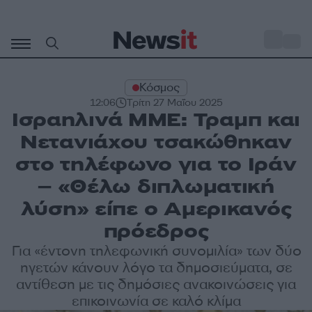
Μετάβαση
σε
o
33
περιεχόμενο
Κόσμος
12:06
Τρίτη 27 Μαΐου 2025
Ισραηλινά ΜΜΕ: Τραμπ και
Νετανιάχου τσακώθηκαν
στο τηλέφωνο για το Ιράν
– «Θέλω διπλωματική
λύση» είπε ο Αμερικανός
πρόεδρος
Για «έντονη τηλεφωνική συνομιλία» των δύο
ηγετών κάνουν λόγο τα δημοσιεύματα, σε
αντίθεση με τις δημόσιες ανακοινώσεις για
επικοινωνία σε καλό κλίμα