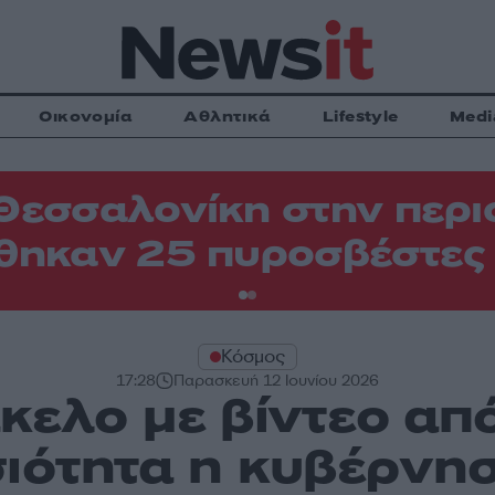
Οικονομία
Αθλητικά
Lifestyle
Medi
Θεσσαλονίκη στην περιο
θηκαν 25 πυροσβέστες
Κόσμος
17:28
Παρασκευή 12 Ιουνίου 2026
άκελο με βίντεο α
ιότητα η κυβέρνη