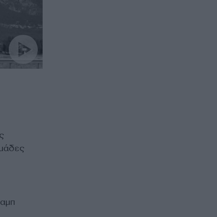
ς
ομάδες
ραμπ