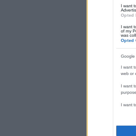
I want 
Advertis
Opted 
I want t
of my P
was col
Opted 
Google 
I want t
web or d
I want t
purpose
I want 