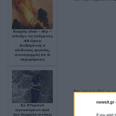
Καιρός «hot – dry –
windy» τις επόμενες
48 ώρες:
Αυξημένος ο
κίνδυνος φωτιάς,
συναγερμός σε 6
περιφέρειες
Να σημειωθεί, πως
περιλαμβάνονται κ
newsit.gr 
μυστηριώδεις θεάσε
Σε 57χρονη
αγνοούμενη από
την Κυψέλη ανήκει
If you wish 