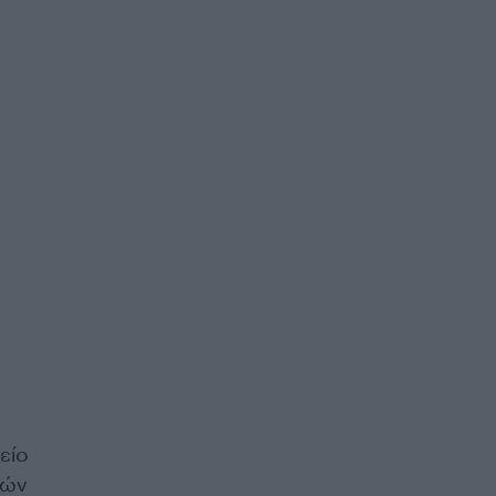
είο
κών