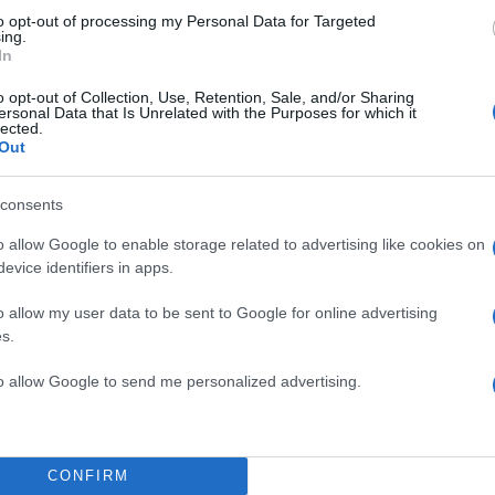
to opt-out of processing my Personal Data for Targeted
ing.
In
o opt-out of Collection, Use, Retention, Sale, and/or Sharing
ersonal Data that Is Unrelated with the Purposes for which it
lected.
Out
consents
o allow Google to enable storage related to advertising like cookies on
evice identifiers in apps.
o allow my user data to be sent to Google for online advertising
s.
to allow Google to send me personalized advertising.
CONFIRM