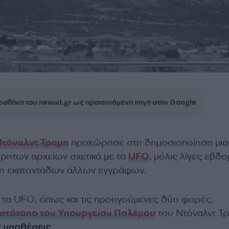
σθήκη του newsit.gr ως προτεινόμενη πηγή στην Google
Ντόναλντ Τραμπ
προχώρησε στη δημοσιοποίηση μια
ρρητων αρχείων σχετικά με τα
UFO
, μόλις λίγες εβδ
ψη εκατοντάδων άλλων εγγράφων.
ε τα UFO, όπως και τις προηγούμενες δύο φορές,
ιστότοπο του Υπουργείου Πολέμου
του Ντόναλντ Τ
 υποθέσεις.