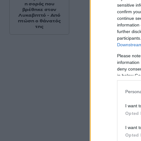
η σορός που
sensitive in
βρέθηκε στον
confirm you
Λυκαβηττό - Από
continue se
πτώση ο θάνατός
information 
της
further disc
participants
Downstream 
Please note
information 
deny consent
in below Go
Persona
I want t
Opted 
I want t
Opted 