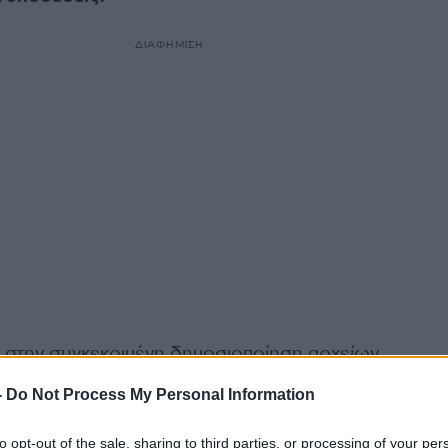
ΔΙΑΦΗΜΙΣΗ
 στην συγκεκριμένη δημοσιοποίηση αρχείων
αι
απόρρητοι φάκελοι της CIA
οι οποίοι αναφέροντα
-
Do Not Process My Personal Information
ις χωρίς όμως να δίνεται κάποιο βίντεο.
to opt-out of the sale, sharing to third parties, or processing of your per