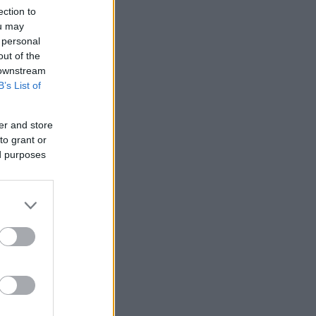
ection to
ou may
 personal
out of the
 downstream
B’s List of
er and store
to grant or
ed purposes