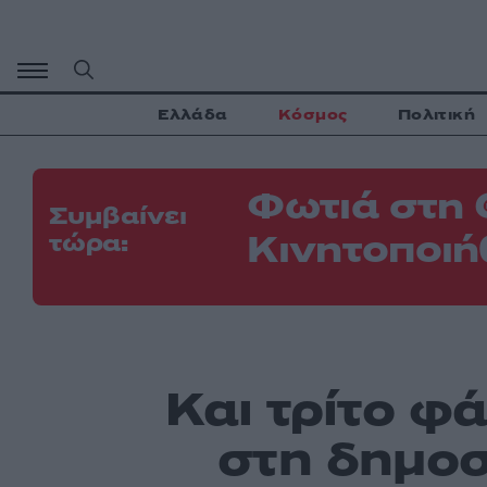
Μετάβαση
σε
περιεχόμενο
Ελλάδα
Κόσμος
Πολιτική
Φωτιά στη 
Συμβαίνει
Κινητοποιή
τώρα:
Και τρίτο φ
στη δημοσ