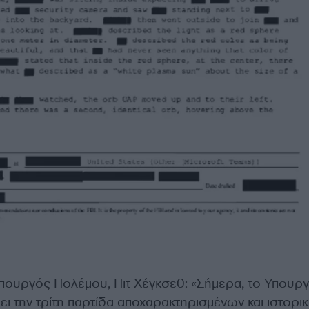
ουργός Πολέμου, Πιτ Χέγκσεθ: «Σήμερα, το Υπουργ
ι την τρίτη παρτίδα αποχαρακτηρισμένων και ιστορι