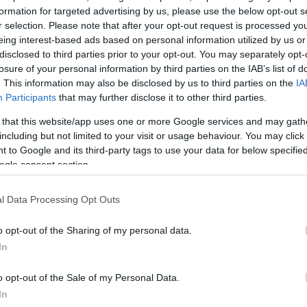
formation for targeted advertising by us, please use the below opt-out s
ησαν για φασισμό, για την ακύρωση ενός late night
r selection. Please note that after your opt-out request is processed y
ουσιαστής δεν είχε ταλέντο ούτε ακροαματικότητα»
eing interest-based ads based on personal information utilized by us or
π
αφήνοντας αιχμές για το «κόψιμο» του show του
disclosed to third parties prior to your opt-out. You may separately opt-
 και τις αντιδράσεις που έχει προκαλέσει.
losure of your personal information by third parties on the IAB’s list of
. This information may also be disclosed by us to third parties on the
IA
ια έναν φίλο και ηγέτη που χάσουμε» είπε ο Τραμπ.
Participants
that may further disclose it to other third parties.
ουμε να σε ευχαριστήσουμε για όσα έκανες. Ο Θεό
 that this website/app uses one or more Google services and may gath
ι τις ΗΠΑ» είπε ο Τραμπ και κάλεσε την χήρα του Κε
including but not limited to your visit or usage behaviour. You may click 
Την υποδέχθηκε με μια αγκαλιά...
 to Google and its third-party tags to use your data for below specifi
στώ όλους» είπε ο Τραμπ κλείνοντας την ομιλία του,
ogle consent section.
 του Τσάρλι Κερκ.
l Data Processing Opt Outs
o opt-out of the Sharing of my personal data.
In
o opt-out of the Sale of my Personal Data.
In