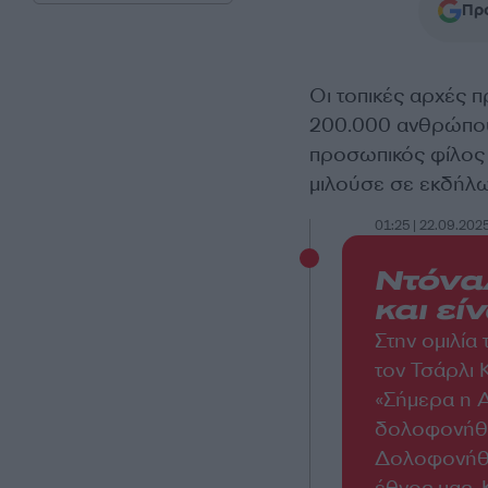
Προ
Οι τοπικές αρχές 
200.000 ανθρώπους 
προσωπικός φίλος
μιλούσε σε εκδήλω
01:25 | 22.09.202
Ντόνα
και εί
Στην ομιλία
τον Τσάρλι 
«Σήμερα η Α
δολοφονήθηκ
Δολοφονήθηκ