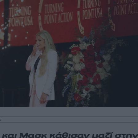
5
 και Μασκ κάθισαν μαζί στη