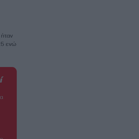
 ήταν
25 ενώ
ί
ια