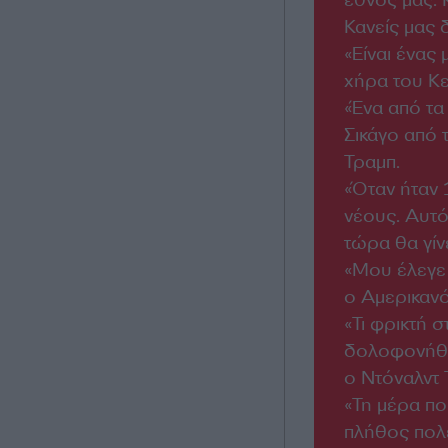
έθνος μας. 
Κανείς μας 
«Είναι ένας
χήρα του Κ
«Ένα από τα
Σικάγο από 
Τραμπ.
«Όταν ήταν 
νέους. Αυτό
τώρα θα γίν
«Μου έλεγε 
ο Αμερικαν
«Τι φρικτή 
δολοφονήθη
ο Ντόναλντ
«Τη μέρα πο
πλήθος πολέ