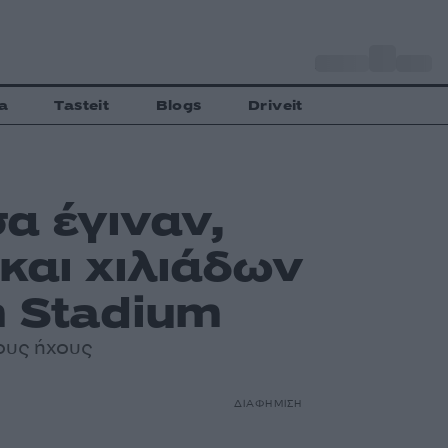
o
Αθήνα
32
C
a
Tasteit
Blogs
Driveit
α έγιναν,
και χιλιάδων
m Stadium
τους ήχους
ΔΙΑΦΗΜΙΣΗ