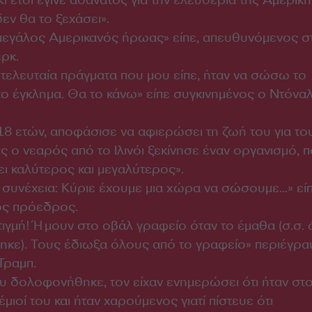
Κι έτσι έγινε αθάνατος για την ελευθερία της Αμερική
δεν θα το ξεχάσει».
 μεγάλος Αμερικανός ήρωας» είπε, απευθυνόμενος σ
ερκ.
 τελευταία πράγματα που μου είπε, ήταν να σώσω το
το έγκλημα. Θα το κάνω» είπε συγκινημένος ο Ντόναλ
18 ετών, αποφάσισε να αφιερώσει τη ζωή του για το
ς ο νεαρός από το Ιλινόι ξεκίνησε έναν οργανισμό, 
ει καλύτερος και μεγαλύτερος».
συνέχεια: Κύριε έχουμε μια χώρα να σώσουμε...» εί
ός πρόεδρος.
στιγμή! Ήμουν στο οβάλ γραφείο όταν το έμαθα (σ.σ. ό
κε). Τους έδιωξα όλους από το γραφείο» περιέγρ
 Τραμπ.
υ δολοφονήθηκε, τον είχαν ενημερώσει ότι ήταν στ
μιοί του και ήταν χαρούμενος γιατί πίστευε ότι