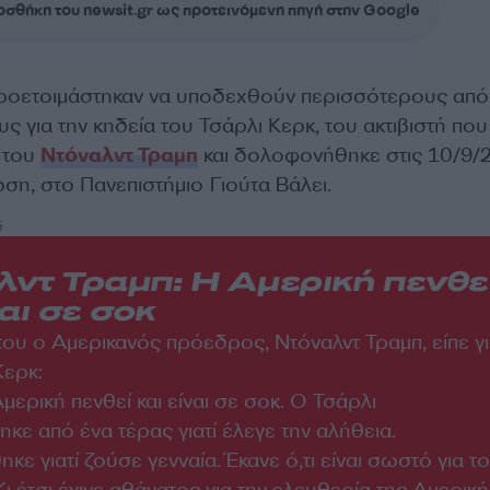
σθήκη του newsit.gr ως προτεινόμενη πηγή στην Google
προετοιμάστηκαν να υποδεχθούν περισσότερους από
για την κηδεία του Τσάρλι Κερκ, του ακτιβιστή που
 του
Ντόναλντ Τραμπ
και δολοφονήθηκε στις 10/9/
ση, στο Πανεπιστήμιο Γιούτα Βάλει.
5
λντ Τραμπ: Η Αμερική πενθε
ναι σε σοκ
 του ο Αμερικανός πρόεδρος, Ντόναλντ Τραμπ, είπε γ
Κερκ:
μερική πενθεί και είναι σε σοκ. Ο Τσάρλι
ε από ένα τέρας γιατί έλεγε την αλήθεια.
ε γιατί ζούσε γενναία. Έκανε ό,τι είναι σωστό για το