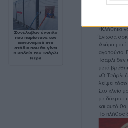
από εδώ, πρι
αναφερθεί σ
Θεός το έκα
«Κλήθηκα ν
Συνέλαβαν ένοπλο
Ένιωσα σοκ 
που παρίστανε τον
αστυνομικό στο
Ακόμη μετά
στάδιο που θα γίνει
αγαπούσα. Ε
η κηδεία του Τσάρλι
Κερκ
Τσάρλι δεν 
μετά βρέθη
«Ο Τσάρλι έ
λείψει τόσο
Στο κλείσιμ
με δάκρυα σ
και αυτό θα
Το πλήθος ξ