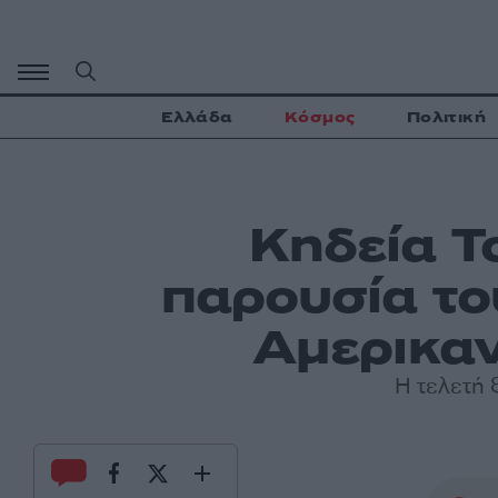
Μετάβαση
σε
περιεχόμενο
Ελλάδα
Κόσμος
Πολιτική
Κηδεία Τ
παρουσία το
Αμερικαν
Η τελετή 