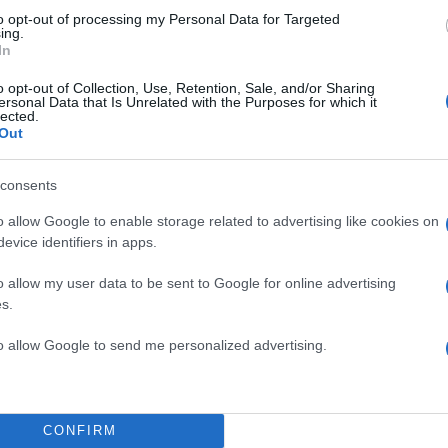
to opt-out of processing my Personal Data for Targeted
ing.
In
o opt-out of Collection, Use, Retention, Sale, and/or Sharing
ersonal Data that Is Unrelated with the Purposes for which it
lected.
Out
consents
o allow Google to enable storage related to advertising like cookies on
evice identifiers in apps.
5
o allow my user data to be sent to Google for online advertising
κρυα στα μάτια μίλησε η χή
s.
σάρλι Κερκ
to allow Google to send me personalized advertising.
Τσάρλι Κερκ, Έρικα, με την οποία ο 31χρονος είχε
ύο παιδιά, δε μπορούσε να συγκρατήσει τα δάκρυά 
ς για να τον αποχαιρετήσει.
CONFIRM
στώ που ήρθατε να τιμήσετε τον Τσάρλι μου. Λίγα μίλ