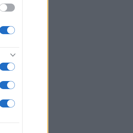
ρα
της
ια