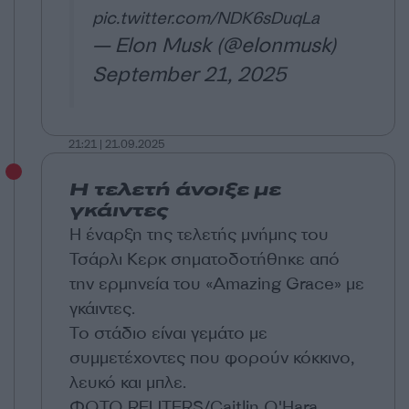
pic.twitter.com/NDK6sDuqLa
— Elon Musk (@elonmusk)
September 21, 2025
21:21 | 21.09.2025
Η τελετή άνοιξε με
γκάιντες
Η έναρξη της τελετής μνήμης του
Τσάρλι Κερκ σηματοδοτήθηκε από
την ερμηνεία του «Amazing Grace» με
γκάιντες.
Το στάδιο είναι γεμάτο με
συμμετέχοντες που φορούν κόκκινο,
λευκό και μπλε.
ΦΩΤΟ REUTERS/Caitlin O'Hara