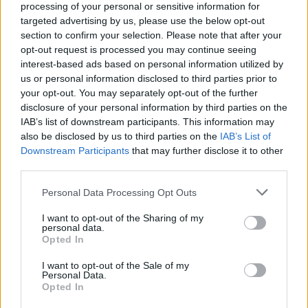
Μάρκο Ρούμπιο: Ο Τσάρλι
processing of your personal or sensitive information for
Κερκ ενέπνεε τους νέους
targeted advertising by us, please use the below opt-out
section to confirm your selection. Please note that after your
Στην ομιλία του, ο Μάρκο Ρούμπιο,
opt-out request is processed you may continue seeing
είπε μεταξύ άλλων για τον Κερκ:
interest-based ads based on personal information utilized by
«Ήταν η φωνή που ενέπνεε τους
us or personal information disclosed to third parties prior to
νεαρούς Αμερικανούς. Τους μιλούσε
your opt-out. You may separately opt-out of the further
disclosure of your personal information by third parties on the
για το γάμο και τους προέτρεπε να
IAB’s list of downstream participants. This information may
κάνουν παιδιά. Είχε σοφία που πολλές
also be disclosed by us to third parties on the
IAB’s List of
φορές χρειάζεται μια ζωή για να
Downstream Participants
that may further disclose it to other
third parties.
αποκτήσεις κι εκείνος την είχε στα 31
χρόνια του».
Please note that this website/app uses one or more Google
Personal Data Processing Opt Outs
«Ο Τσάρλι Κερκ είχε επιρροή. Είναι
services and may gather and store information including but
not limited to your visit or usage behaviour. You may click to
I want to opt-out of the Sharing of my
χιλιάδες κόσμου απόψε εδώ, ο
personal data.
grant or deny consent to Google and its third-party tags to
Opted In
πρόεδρος των ΗΠΑ. Είχε τέτοια
use your data for below specified purposes in below Google
επιρροή στα 31 του. Θα τον
consent section.
I want to opt-out of the Sale of my
Personal Data.
θυμόμαστε για αυτό».
Opted In
ΦΩΤΟ REUTERS/Daniel Cole