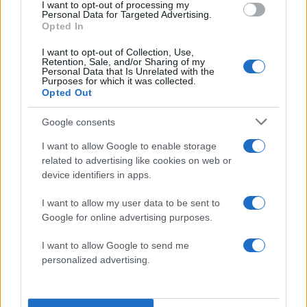
I want to opt-out of processing my
Personal Data for Targeted Advertising.
Opted In
I want to opt-out of Collection, Use,
Retention, Sale, and/or Sharing of my
Personal Data that Is Unrelated with the
Purposes for which it was collected.
Opted Out
Google consents
I want to allow Google to enable storage
related to advertising like cookies on web or
device identifiers in apps.
23:48 | 21.09.2025
I want to allow my user data to be sent to
Google for online advertising purposes.
Ο Μάρκο Ρούμπιο στην
κηδεία του Τσάρλι Κερκ
I want to allow Google to send me
Ο υπουργός Εξωτερικών των ΗΠΑ,
personalized advertising.
Μάρκο Ρούμπιο, παρευρίσκεται στην
τελετή μνήμης για τον δολοφονημένο