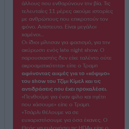
άλλους που ενθαρύνουν την βία. Τις
τελευταίες 11 μέρες ακούμε ιστορίες
με ανθρώπους που επικροτούν τον
φόνο. Απίστευτο. Είναι μεγάλοι
χαμένοι...
Οι ίδιοι μίλησαν για φασισμό, για την
ακύρωση ενός late night show. Ο
παρουσιαστής δεν είχε ταλέντο ούτε
ακροαματικότητα» είπε ο Τραμπ
αφήνοντας αιχμές για το «κόψιμο»
του show του Τζίμι Κίμελ και τις
αντιδράσεις που έχει προκαλέσει.
«Πενθούμε για έναν φίλο και ηγέτη
που χάσουμε» είπε ο Τραμπ.
«Τσάρλι θέλουμε να σε
ευχαριστήσουμε για όσα έκανες. Ο
Θεός να ευλογήσει τις ΗΠΑ» είπε ο