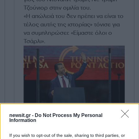
Τζούνιορ στην ομιλία του.
«Η απώλειά του δεν πρέπει να είναι το
τέλος αυτής της ιστορίας» τόνισε για
να συμπληρώσει: «Είμαστε όλοι ο
Τσάρλι».
newsit.gr -
Do Not Process My Personal
Information
23:56 | 21.09.2025
If you wish to opt-out of the sale, sharing to third parties, or