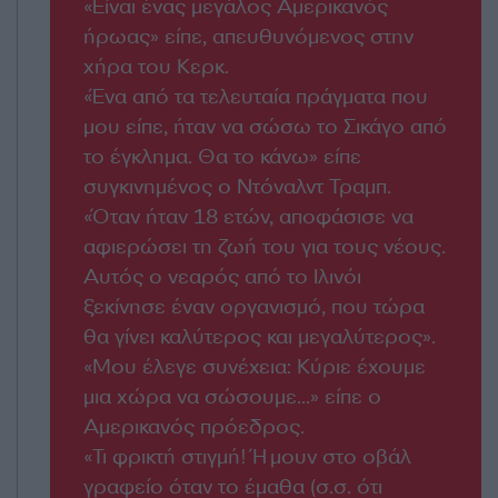
«Είναι ένας μεγάλος Αμερικανός
ήρωας» είπε, απευθυνόμενος στην
χήρα του Κερκ.
«Ένα από τα τελευταία πράγματα που
μου είπε, ήταν να σώσω το Σικάγο από
το έγκλημα. Θα το κάνω» είπε
συγκινημένος ο Ντόναλντ Τραμπ.
«Όταν ήταν 18 ετών, αποφάσισε να
αφιερώσει τη ζωή του για τους νέους.
Αυτός ο νεαρός από το Ιλινόι
ξεκίνησε έναν οργανισμό, που τώρα
θα γίνει καλύτερος και μεγαλύτερος».
«Μου έλεγε συνέχεια: Κύριε έχουμε
μια χώρα να σώσουμε...» είπε ο
Αμερικανός πρόεδρος.
«Τι φρικτή στιγμή! Ήμουν στο οβάλ
γραφείο όταν το έμαθα (σ.σ. ότι