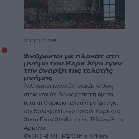
21:02 | 21.09.2025
Άνθρωποι με πλακάτ στη
μνήμη του Κερκ λίγο πριν
την έναρξη της τελετής
μνήμης
Άνθρωποι κρατούν πλακάτ καθώς
στέκονται σε διαφορετικά τμήματα
κατά τη διάρκεια τελετής μνήμης για
τον δολοφονημένο Τσάρλι Κερκ στο
State Farm Stadium, στο Γκλέντεϊλ της
Αριζόνα.
ΦΩΤΟ REUTERS/Caitlin O'Hara