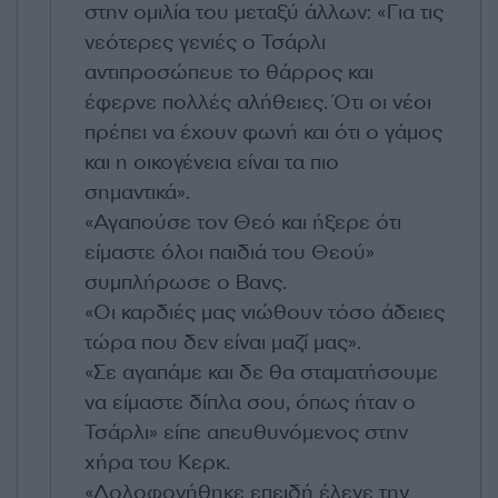
στην ομιλία του μεταξύ άλλων: «Για τις
νεότερες γενιές ο Τσάρλι
αντιπροσώπευε το θάρρος και
έφερνε πολλές αλήθειες. Ότι οι νέοι
πρέπει να έχουν φωνή και ότι ο γάμος
και η οικογένεια είναι τα πιο
σημαντικά».
«Αγαπούσε τον Θεό και ήξερε ότι
είμαστε όλοι παιδιά του Θεού»
συμπλήρωσε ο Βανς.
«Οι καρδιές μας νιώθουν τόσο άδειες
τώρα που δεν είναι μαζί μας».
«Σε αγαπάμε και δε θα σταματήσουμε
να είμαστε δίπλα σου, όπως ήταν ο
Τσάρλι» είπε απευθυνόμενος στην
χήρα του Κερκ.
«Δολοφονήθηκε επειδή έλεγε την