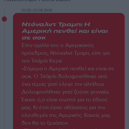
01:25 | 22.09.2025
Ντόναλντ Τραμπ: Η
Αμερική πενθεί και είναι
σε σοκ
Στην ομιλία του ο Αμερικανός
πρόεδρος, Ντόναλντ Τραμπ, είπε για
τον Τσάρλι Κερκ:
«Σήμερα η Αμερική πενθεί και είναι σε
σοκ. Ο Τσάρλι δολοφονήθηκε από
ένα τέρας γιατί έλεγε την αλήθεια.
Δολοφονήθηκε γιατί ζούσε γενναία.
Έκανε ό,τι είναι σωστό για το έθνος
μας. Κι έτσι έγινε αθάνατος για την
ελευθερία της Αμερικής. Κανείς μας
δεν θα το ξεχάσει».