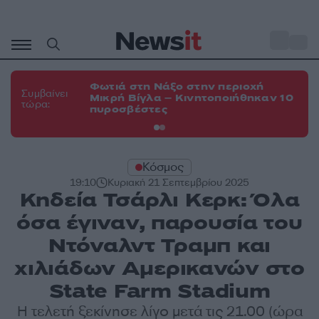
Μετάβαση
σε
o
35
περιεχόμενο
Φωτιά στη Νάξο στην περιοχή
Φω
Συμβαίνει
Μικρή Βίγλα – Κινητοποιήθηκαν 10
Ευ
τώρα:
πυροσβέστες
τη
Κόσμος
19:10
Κυριακή 21 Σεπτεμβρίου 2025
Κηδεία Τσάρλι Κερκ: Όλα
όσα έγιναν, παρουσία του
Ντόναλντ Τραμπ και
χιλιάδων Αμερικανών στο
State Farm Stadium
Η τελετή ξεκίνησε λίγο μετά τις 21.00 (ώρα