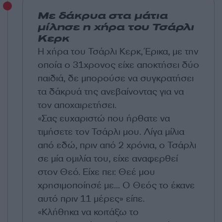
Με δάκρυα στα μάτια
μίλησε η χήρα του Τσάρλι
Κερκ
Η χήρα του Τσάρλι Κερκ, Έρικα, με την
οποία ο 31χρονος είχε αποκτήσει δύο
παιδιά, δε μπορούσε να συγκρατήσει
τα δάκρυά της ανεβαίνοντας για να
τον αποχαιρετήσει.
«Σας ευχαριστώ που ήρθατε να
τιμήσετε τον Τσάρλι μου. Λίγα μίλια
από εδώ, πριν από 2 χρόνια, ο Τσάρλι
σε μία ομιλία του, είχε αναφερθεί
στον Θεό. Είχε πει: Θεέ μου
χρησιμοποίησέ με... Ο Θεός το έκανε
αυτό πριν 11 μέρες» είπε.
«Κλήθηκα να κοιτάξω το