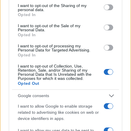
not limited to your visit or usage behaviour. You may click to
I want to opt-out of the Sharing of my
personal data.
Όροι Χρήσης
. Το site προστατεύεται από reCAPTCHA, ισχύουν
grant or deny consent to Google and its third-party tags to
Opted In
Πολιτική Απορρήτου
&
Όροι Χρήσης
της Google.
use your data for below specified purposes in below Google
consent section.
Κόσμος
I want to opt-out of the Sale of my
Personal Data.
ΒΡΕΤΑΝΙΑ
ΙΟΣ
Opted In
Share:
I want to opt-out of processing my
Personal Data for Targeted Advertising.
Opted In
Ακολουθήστε το Νewsit.gr στο
Google News
και
ενημερωθείτε πρώτοι για όλη την ειδησεογραφία και τα
I want to opt-out of Collection, Use,
τελευταία νέα
της ημέρας
Retention, Sale, and/or Sharing of my
Personal Data that Is Unrelated with the
Purposes for which it was collected.
Opted Out
Google consents
I want to allow Google to enable storage
Πιο δημοφιλή
related to advertising like cookies on web or
device identifiers in apps.
1
Κυψέλη: Ο περίεργος ηλικιωμένος και το
ταξίδι στην Αράχωβα – Όσα ισχυρίστηκε ο
26χρονος για τον θάνατο της Βρετανίδας
I want to allow my user data to be sent to