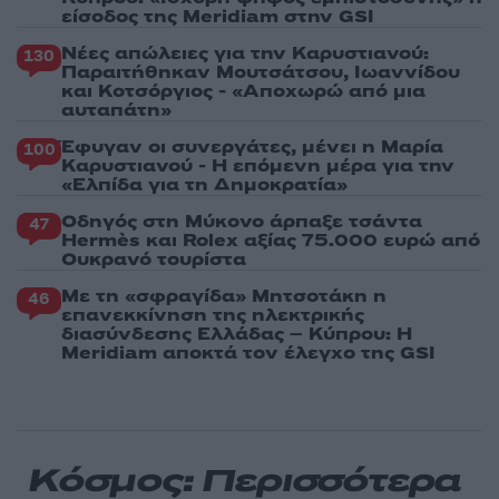
είσοδος της Meridiam στην GSI
Νέες απώλειες για την Καρυστιανού:
130
Παραιτήθηκαν Μουτσάτσου, Ιωαννίδου
και Κοτσόργιος - «Αποχωρώ από μια
αυταπάτη»
Έφυγαν οι συνεργάτες, μένει η Μαρία
100
Καρυστιανού - Η επόμενη μέρα για την
«Ελπίδα για τη Δημοκρατία»
Οδηγός στη Μύκονο άρπαξε τσάντα
47
Hermès και Rolex αξίας 75.000 ευρώ από
Ουκρανό τουρίστα
Με τη «σφραγίδα» Μητσοτάκη η
46
επανεκκίνηση της ηλεκτρικής
διασύνδεσης Ελλάδας – Κύπρου: Η
Meridiam αποκτά τον έλεγχο της GSI
Κόσμος: Περισσότερα