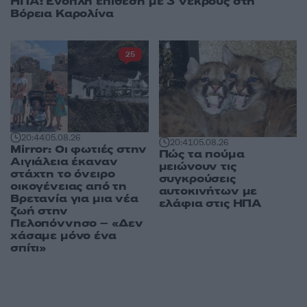
ΗΠΑ: Ένοπλη επίθεση με 3 νεκρούς στη
Βόρεια Καρολίνα
25
20:44
05.08.26
20:41
05.08.26
Mirror: Οι φωτιές στην
Πώς τα πούμα
Αιγιάλεια έκαναν
μειώνουν τις
στάχτη το όνειρο
συγκρούσεις
οικογένειας από τη
αυτοκινήτων με
Βρετανία για μια νέα
ελάφια στις ΗΠΑ
ζωή στην
Πελοπόννησο – «Δεν
χάσαμε μόνο ένα
σπίτι»