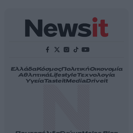
Ελλάδα
Κόσμος
Πολιτική
Οικονομία
Αθλητικά
Lifestyle
Τεχνολογία
Υγεία
Tasteit
Media
Driveit