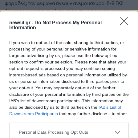
ψαραδες, τον χειμωνα πνεουν ανεμοι ισχυροι 8-9 ΒΦ
.Περασα απο εκει με πλοιο παλια κοντεψαμε να πνιγουμε
απο τις ασχημες καιρικες συνθηκες
newsit.gr -
Do Not Process My Personal
Απάντηση
Information
Περισσότερα σχόλια
If you wish to opt-out of the sale, sharing to third parties, or
processing of your personal or sensitive information for
targeted advertising by us, please use the below opt-out
section to confirm your selection. Please note that after your
Σχολίασε εδώ
opt-out request is processed you may continue seeing
interest-based ads based on personal information utilized by
us or personal information disclosed to third parties prior to
50 /50
your opt-out. You may separately opt-out of the further
disclosure of your personal information by third parties on the
IAB’s list of downstream participants. This information may
also be disclosed by us to third parties on the
IAB’s List of
Downstream Participants
that may further disclose it to other
third parties.
2000 /2000
Please note that this website/app uses one or more Google
Personal Data Processing Opt Outs
Υποβολή σχολίου
services and may gather and store information including but