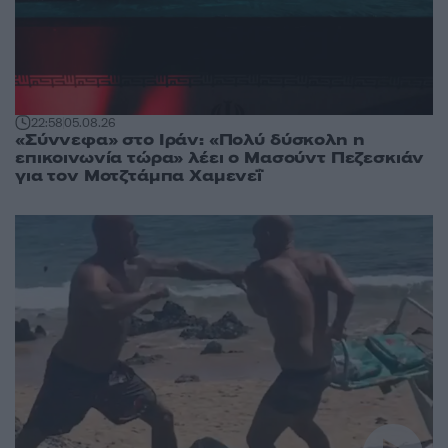
22:58
05.08.26
«Σύννεφα» στο Ιράν: «Πολύ δύσκολη η
επικοινωνία τώρα» λέει ο Μασούντ Πεζεσκιάν
για τον Μοτζτάμπα Χαμενεΐ