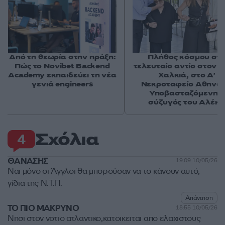
Από τη θεωρία στην πράξη:
Πλήθος κόσμου στ
Πώς το Novibet Backend
τελευταίο αντίο στον 
Academy εκπαιδεύει τη νέα
Χαλκιά, στο Α'
γενιά engineers
Νεκροταφείο Αθηνών
Υποβασταζόμενη η
σύζυγός του Αλέκ
Σχόλια
4
ΘΑΝΑΣΗΣ
19:09 10/05/26
Ναι μόνο οι Άγγλοι θα μπορούσαν να το κάνουν αυτό,
γίδια της Ν.Τ.Π.
Απάντηση
ΤΟ ΠΙΟ ΜΑΚΡΥΝΟ
18:55 10/05/26
Νησι στον νοτιο ατλαντικο,κατοικειται απο ελαχιστους