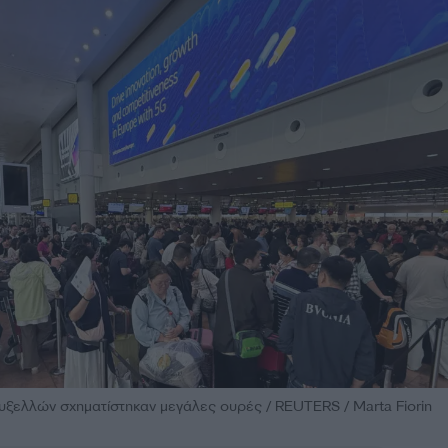
ξελλών σχηματίστηκαν μεγάλες ουρές / REUTERS / Marta Fiorin