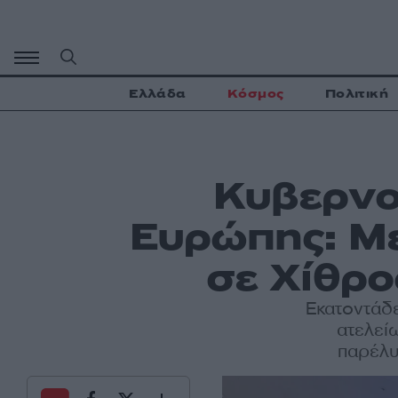
Μετάβαση
σε
περιεχόμενο
Ελλάδα
Κόσμος
Πολιτική
Κυβερνο
Ευρώπης: Με
σε Χίθρο
Εκατοντάδε
ατελεί
παρέλυ