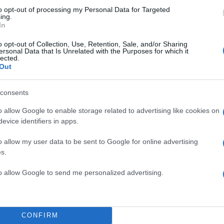
to opt-out of processing my Personal Data for Targeted
ing.
In
o opt-out of Collection, Use, Retention, Sale, and/or Sharing
ersonal Data that Is Unrelated with the Purposes for which it
lected.
Out
consents
o allow Google to enable storage related to advertising like cookies on
evice identifiers in apps.
o allow my user data to be sent to Google for online advertising
s.
to allow Google to send me personalized advertising.
CONFIRM
@SimonCalder
reports that several flights from