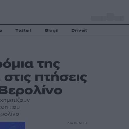
o
Αθήνα
27
C
a
Tasteit
Blogs
Driveit
όμια της
στις πτήσεις
 Βερολίνο
σχηματίζουν
εση που
ερολίνο
ΔΙΑΦΗΜΙΣΗ