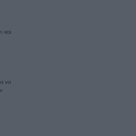
 και
ν
α να
ν