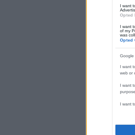
I want 
Advertis
Opted 
I want t
of my P
was col
Opted 
Google 
I want t
web or d
I want t
purpose
I want 
Travel journalist