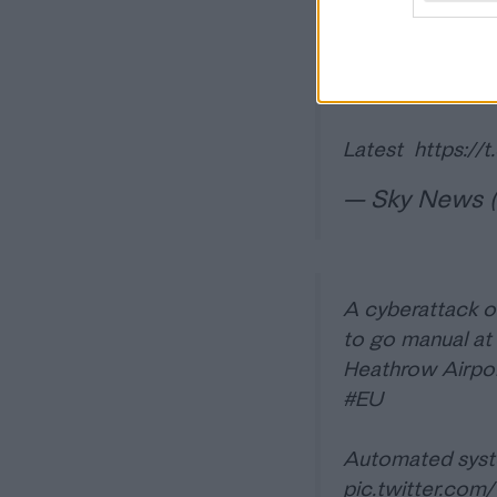
Heathrow this m
technical issue 
passengers at a
Latest
https://
— Sky News
A cyberattack o
to go manual at 
Heathrow Airport
#EU
Automated syste
pic.twitter.co