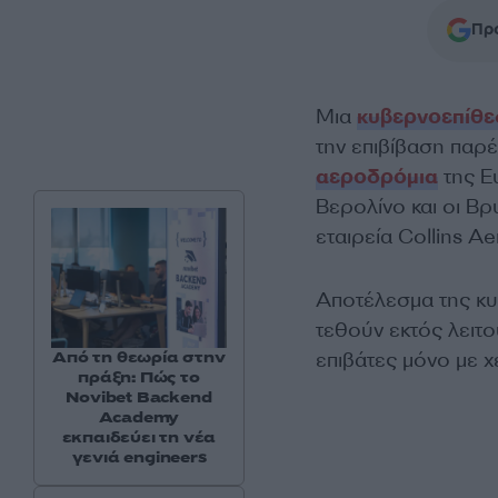
Προ
Μια
κυβερνοεπίθε
την επιβίβαση παρ
αεροδρόμια
της Ε
Βερολίνο και οι Β
εταιρεία Collins A
Αποτέλεσμα της κυ
τεθούν εκτός λειτ
επιβάτες μόνο με χ
Από τη θεωρία στην
πράξη: Πώς το
Novibet Backend
Academy
εκπαιδεύει τη νέα
γενιά engineers