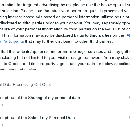
 συστήματος που χρησιμοποιείται για το check-in κα
formation for targeted advertising by us, please use the below opt-out s
ν. «Το πρόβλημα επηρεάζει πύλες, επεξεργαστές και 
r selection. Please note that after your opt-out request is processed y
μια. Από το πρωί δεν έχει βρεθεί ακόμη λύση», δή
eing interest-based ads based on personal information utilized by us or
disclosed to third parties prior to your opt-out. You may separately opt-
losure of your personal information by third parties on the IAB’s list of
, η διαδικασία check-in και επιβίβασης γίνεται πλέον
. This information may also be disclosed by us to third parties on the
IA
ός που προκαλεί μεγάλες καθυστερήσεις, αλλά και
Participants
that may further disclose it to other third parties.
ν.
 that this website/app uses one or more Google services and may gath
including but not limited to your visit or usage behaviour. You may click 
 to Google and its third-party tags to use your data for below specifi
ΔΙΑΦΗΜΙΣΗ
ogle consent section.
l Data Processing Opt Outs
o opt-out of the Sharing of my personal data.
In
o opt-out of the Sale of my Personal Data.
In