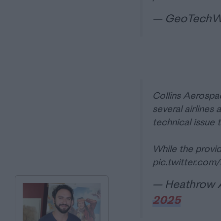
— GeoTechW
Collins Aerospa
several airlines 
technical issue 
While the provi
pic.twitter.com
— Heathrow A
2025