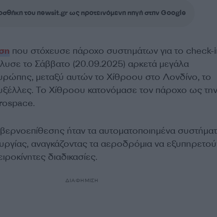
σθήκη του newsit.gr ως προτεινόμενη πηγή στην Google
ση
που στόχευσε πάροχο συστημάτων για το check-in
έλυσε το Σάββατο (20.09.2025) αρκετά μεγάλα
υρώπης, μεταξύ αυτών το Χίθροου στο Λονδίνο, το
ρυξέλλες. Το Χίθροου κατονόμασε τον πάροχο ως τη
erospace.
βερνοεπίθεσης ήταν τα αυτοματοποιημένα συστήματ
ουργίας, αναγκάζοντας τα αεροδρόμια να εξυπηρετού
ειροκίνητες διαδικασίες.
ΔΙΑΦΗΜΙΣΗ