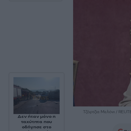
Τζόρτζια Μελόνι / REUTER
Δεν ήταν μόνο η
ταχύτητα που
οδήγησε στο