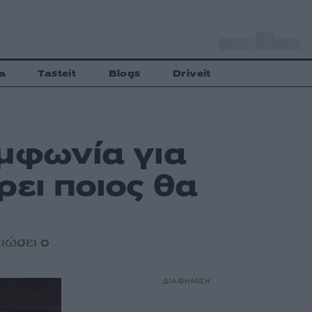
o
Αθήνα
34
C
a
Tasteit
Blogs
Driveit
υμφωνία για
ρει ποιος θα
ειώσει ο
ΔΙΑΦΗΜΙΣΗ