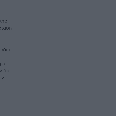
της
ρόταση
χέδιο
ύμε
λίδα
ην