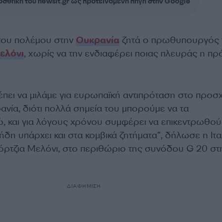
σθήκη του newsit.gr ως προτεινόμενη πηγή στην Google
του πολέμου στην
Ουκρανία
ζητά ο πρωθυπουργός 
ελόνι
, χωρίς να την ενδιαφέρει ποιας πλευράς η π
έπει να μιλάμε για ευρωπαϊκή αντιπρόταση στο προσ
ανία, διότι πολλά σημεία του μπορούμε να τα
, και για λόγους χρόνου συμφέρει να επικεντρωθο
δη υπάρχει και στα κομβικά ζητήματα”, δήλωσε η Ιτα
τζια Μελόνι, στο περιθώριο της συνόδου G 20 στ
ΔΙΑΦΗΜΙΣΗ