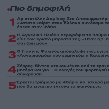
Πιο δημοφιλή
1
Αριστοτέλης Δαμίγος: Στο Αποτεφρωτήρι
«ύστατο χαίρε» στον Έλληνα σύνδεσμο τ
έπεσε στην Ψάθα
2
Η Αγγελική Ηλιάδη περιγράφει το θαύμα 
είδε τον Χριστό μπροστά της: «Ήταν ό,τι 
στη ζωή μου»
3
Ο Γιάννης Φακίνος αποκάλυψε πώς έγινε v
«Λογαριασμός» που ερμηνεύει η Κατερίνα
4
Σέρρες: Βίντεο ντοκουμέντο από το τροχα
μητέρα και γιο – Ο οδηγός του φορτηγού
σύγκρουση
5
Έρχεται τριήμερο με 40άρια και ισχυρά με
που θα είναι πιο έντονα τα φαινόμενα