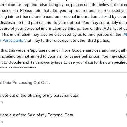
 Μελόνι.
formation for targeted advertising by us, please use the below opt-out s
r selection. Please note that after your opt-out request is processed y
eing interest-based ads based on personal information utilized by us or
ιν δεν έχει σοβαρή διάθεση να τελειώσει ο πόλεμος
disclosed to third parties prior to your opt-out. You may separately opt-
ι θεωρώ ότι η μπλόφα αυτή πρέπει να εξακριβωθεί. 
losure of your personal information by third parties on the IAB’s list of
ίναι να γίνει μια σοβαρή πρόταση, να τεθεί στο τραπέ
. This information may also be disclosed by us to third parties on the
IA
φωνεί και ποιός όχι.
Participants
that may further disclose it to other third parties.
 that this website/app uses one or more Google services and may gath
including but not limited to your visit or usage behaviour. You may click 
ε μια σοβαρή και λογική πρόταση ή Ευρώπη, η Ουκρανί
 to Google and its third-party tags to use your data for below specifi
ίες θα δηλώσουν παρούσες. Ελπίζουμε να το κάνει κ
ogle consent section.
 και να είναι απούσα», ολοκλήρωσε η Ιταλίδα
l Data Processing Opt Outs
ΔΙΑΦΗΜΙΣΗ
o opt-out of the Sharing of my personal data.
In
o opt-out of the Sale of my Personal Data.
In