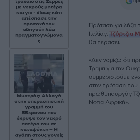
Προ
τροχαίο στις Σέρρες
με νεκρούς μητέρα
και γιο - «Ίσως κάτι
απέσπασε την
προσοχή του
Πρόταση για λήξη 
οδηγού» λέει
Ιταλίας,
Τζόρτζια Μ
πραγματογνώμονα
ς
θα περάσει.
«Δεν νομίζω ότι πρ
Τραμπ για την Ουκρ
συμμεριστούμε ενώ
στην πρόταση που ή
πρωθυπουργός Τζόρ
Μυστράς: Αλλαγή
Νότια Αφρική».
στην υπερασπιστική
γραμμή του
55χρονου που
έκρυψε τον νεκρό
πατέρα του σε
καταψύκτη – Η
αγάπη στους γονείς