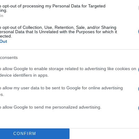
to opt-out of processing my Personal Data for Targeted
ing.
In
o opt-out of Collection, Use, Retention, Sale, and/or Sharing
ersonal Data that Is Unrelated with the Purposes for which it
lected.
Out
consents
α
o allow Google to enable storage related to advertising like cookies on
evice identifiers in apps.
o allow my user data to be sent to Google for online advertising
s.
Σχολίασε εδώ
to allow Google to send me personalized advertising.
50
CONFIRM