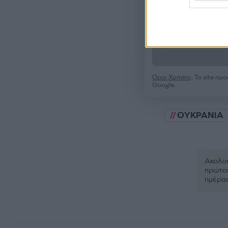
Όροι Χρήσης
. Το site π
Google.
ΟΥΚΡΑΝΙΑ
Ακολου
πρώτοι
ημέρα