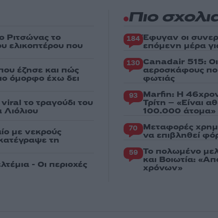
Πιο σχολι
ο Ριτσώνας το
Έφυγαν οι συνερ
184
ου ελικοπτέρου που
επόμενη μέρα γι
Canadair 515: Ο
130
που έζησε και πώς
αεροσκάφους που
πιο όμορφο έχω δει
φωτιάς
Marfin: Η 46χρο
93
iral το τραγούδι του
Τρίτη – «Είναι 
 Λιόλιου
100.000 άτομα»
Μεταφορές χρημ
70
ίο με νεκρούς
να επιβληθεί φόρ
 κατέγραψε τη
Το πολωμένο μελ
59
και Βοιωτία: «Α
λτέμια - Οι περιοχές
χρόνων»