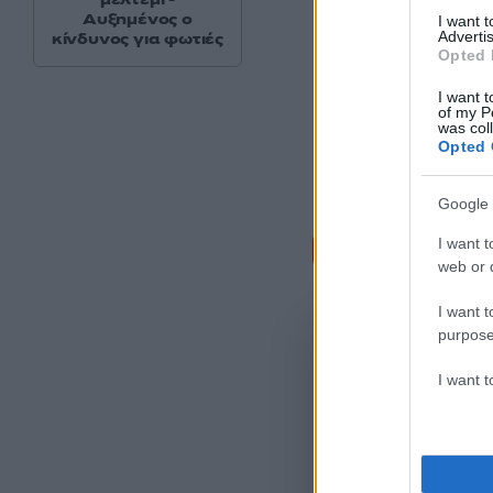
Αυξημένος ο
I want 
Advertis
κίνδυνος για φωτιές
Opted 
I want t
of my P
was col
Opted 
Google 
Σχόλι
I want t
web or d
I want t
purpose
I want 