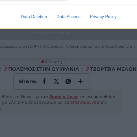
Data Deletion
Data Access
Privacy Policy
2000 /
Υποβολή σχολίου
ροστατεύεται από reCAPTCHA, ισχύουν
Πολιτική Απορρήτου
&
Όροι Χρήσης
της
Κόσμος
ΠΟΛΕΜΟΣ ΣΤΗΝ ΟΥΚΡΑΝΙΑ
ΤΖΟΡΤΖΙΑ ΜΕΛΟΝ
Share:
θήστε το Νewsit.gr στο
Google News
και ενημερωθείτε
 για όλη την ειδησεογραφία και τα
τελευταία νέα
της
ς