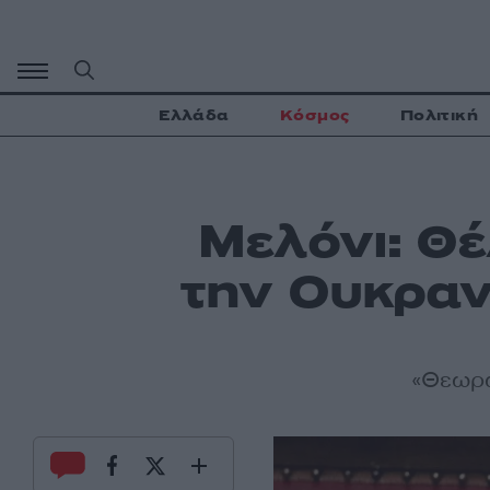
Μετάβαση
σε
περιεχόμενο
Ελλάδα
Κόσμος
Πολιτική
Μελόνι: Θέ
την Ουκρανί
«Θεωρώ 