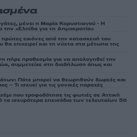
ασμένα
γάτες, μένει η Μαρία Καρυστιανού - Η
α την «Ελπίδα για τη Δημοκρατία»
ι πρώτες εικόνες από την κατασκευή του
 θα επιχειρεί και τη νύχτα στα μέτωπα της
νη πήρε προθεσμία για να απολογηθεί την
αθώα, συμμετείχε στη διαδήλωση όπως και
άτων: Πότε μπορεί να θεωρηθούν δωρεές και
ος – Τι ισχυεί για τις γονικές παροχές
τέμι που τροφοδότησε τις φωτιές σε Αττική
πό τα ισχυρότερα επεισόδια των τελευταίων 50