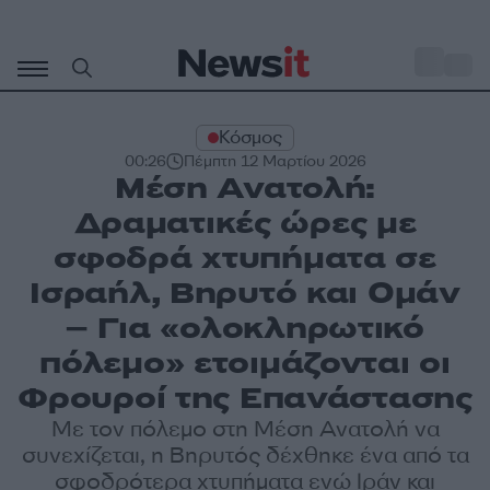
Μετάβαση
σε
o
30
περιεχόμενο
Κόσμος
00:26
Πέμπτη 12 Μαρτίου 2026
Μέση Ανατολή:
Δραματικές ώρες με
σφοδρά χτυπήματα σε
Ισραήλ, Βηρυτό και Ομάν
– Για «ολοκληρωτικό
πόλεμο» ετοιμάζονται οι
Φρουροί της Επανάστασης
Με τον πόλεμο στη Μέση Ανατολή να
συνεχίζεται, η Βηρυτός δέχθηκε ένα από τα
σφοδρότερα χτυπήματα ενώ Ιράν και