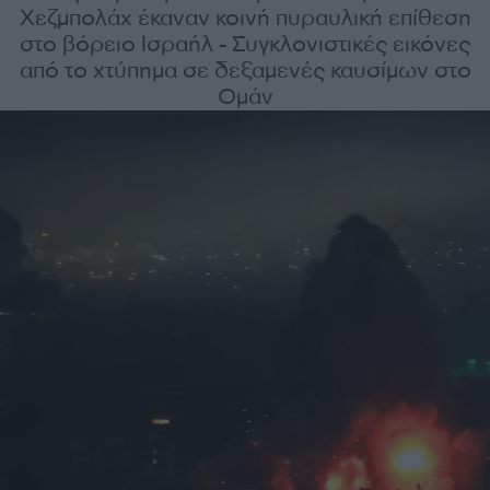
Χεζμπολάχ έκαναν κοινή πυραυλική επίθεση
στο βόρειο Ισραήλ - Συγκλονιστικές εικόνες
από το χτύπημα σε δεξαμενές καυσίμων στο
Ομάν