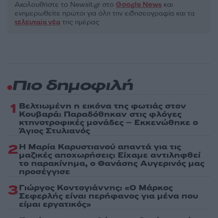
Ακολουθήστε το Νewsit.gr στο
Google News
και
ενημερωθείτε πρώτοι για όλη την ειδησεογραφία και τα
τελευταία νέα
της ημέρας
Πιο δημοφιλή
1
Βελτιωμένη η εικόνα της φωτιάς στον
Κουβαρά: Παραδόθηκαν στις φλόγες
κτηνοτροφικές μονάδες – Εκκενώθηκε ο
Άγιος Στυλιανός
2
Η Μαρία Καρυστιανού απαντά για τις
μαζικές αποχωρήσεις: Είχαμε αντιληφθεί
το παρακίνημα, ο Θανάσης Αυγερινός μας
προσέγγισε
3
Γιώργος Κοντογιάννης: «Ο Μάρκος
Σεφερλής είναι περήφανος για μένα που
είμαι εργατικός»