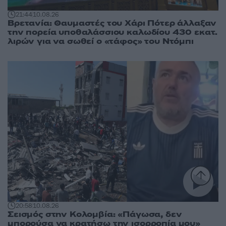
21:44
10.08.26
Βρετανία: Θαυμαστές του Χάρι Πότερ άλλαξαν
την πορεία υποθαλάσσιου καλωδίου 430 εκατ.
λιρών για να σωθεί ο «τάφος» του Ντόμπι
20:58
10.08.26
Σεισμός στην Κολομβία: «Πάγωσα, δεν
μπορούσα να κρατήσω την ισορροπία μου»