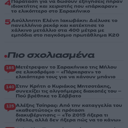
4
Παράταση για να δώσουν εξηγήσεις πήραν
ιδιοκτήτης και χειριστής που «πάρκαραν»
το ελικόπτερο στο Σαρακήνικο
5
Ασύλληπτη Ελένη Ιακωβάκη: Διέλυσε το
πανελλήνιο ρεκόρ και κατέκτησε το
χάλκινο μετάλλιο στα 400 μέτρα με
εμπόδια στο παγκόσμιο πρωτάθλημα Κ20
Πιο σχολιασμένα
Μετέτρεψαν το Σαρακήνικο της Μήλου
165
σε ελικοδρόμιο – «Πάρκαραν» το
ελικόπτερο τους για να κάνουν μπάνιο
Στην Κρήτη ο Κυριάκος Μητσοτάκης,
140
συνεχίζει τις ολιγοήμερες διακοπές του –
Πού βρέθηκε το Σάββατο
Αλέξης Τσίπρας: Από την καταγγελία του
125
«καθεστώτος» σε πρόταση
διακυβέρνησης – «Το 2015 ήξερα τι
ήθελα, αλλά δεν ήξερα πώς να το κάνω»