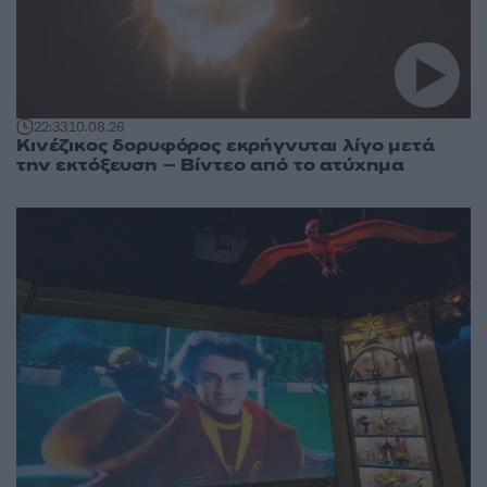
22:33
10.08.26
Κινέζικος δορυφόρος εκρήγνυται λίγο μετά
την εκτόξευση – Βίντεο από το ατύχημα