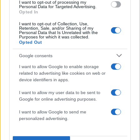
I want to opt-out of processing my
Personal Data for Targeted Advertising.
Opted In
I want to opt-out of Collection, Use,
Xτύπημα στην Ερμπίλ, στο Ιράκ
Retention, Sale, and/or Sharing of my
Personal Data that Is Unrelated with the
Purposes for which it was collected.
Opted Out
Μια επίθεση με καμικάζι drone
πραγματοποιήθηκε κοντά στο αμερικανικό
Google consents
προξενείο στην Ερμπίλ του Ιράκ. Καμία
I want to allow Google to enable storage
οργάνωση δεν ανέλαβε την ευθύνη για την
related to advertising like cookies on web or
επίθεση, ενώ οι στιγμές καταγράφηκαν από
device identifiers in apps.
κάμερα.
I want to allow my user data to be sent to
Google for online advertising purposes.
Irak’ın Erbil şehrinde ABD Konsolosluğu
I want to allow Google to send me
yakında kamikaze İHA saldırısı düzenlendi.
personalized advertising.
Saldırıyı üstlenen olmazken o anlar
kameraya yansıdı.
https://t.co/hPf1Vq8OVy