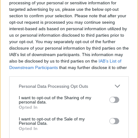
processing of your personal or sensitive information for
(@dailywarupdates)
March 11,
targeted advertising by us, please use the below opt-out
2026
section to confirm your selection. Please note that after your
opt-out request is processed you may continue seeing
interest-based ads based on personal information utilized by
us or personal information disclosed to third parties prior to
your opt-out. You may separately opt-out of the further
BREAKING — Port of Salalah, Oman.
disclosure of your personal information by third parties on the
Fuel tanks on fire right now.
IAB’s list of downstream participants. This information may
also be disclosed by us to third parties on the
Suspected Iranian drone strike hit oil
IAB’s List of
Downstream Participants
that may further disclose it to other
storage facilities today — port operations
third parties.
suspended.
Please note that this website/app uses one or more Google
This is not isolated.
Personal Data Processing Opt Outs
services and may gather and store information including but
Since Feb 28: Duqm port hit. Fujairah
not limited to your visit or usage behaviour. You may click to
I want to opt-out of the Sharing of my
personal data.
targeted. Ships fired on in Hormuz.
grant or deny consent to Google and its third-party tags to
Opted In
use your data for below specified purposes in below Google
Iran is…
pic.twitter.com/M0nRjwiIO4
consent section.
I want to opt-out of the Sale of my
Personal Data.
— sébastien LOVE (@sebaLolaLova)
Opted In
March 11, 2026