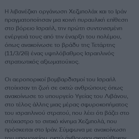
Η λιβανέζικη οργάνωση Χεζμπολάχ και το Ιράν
πραγματοποίησαν μια κοινή πυραυλική επίθεση
στο βόρειο Ισραήλ, την πρώτη συντονισμένη
ενέργειά τους από την έναρξη του πολέμου,
όπως ανακοίνωσε το βράδυ της Τετάρτης
(11/3/26) ένας υψηλόβαθμος Ισραηλινός
στρατιωτικός αξιωματούχος.
Οι αεροπορικοί βομβαρδισμοί του Ισραήλ
στοίχισαν τη ζωή σε οκτώ ανθρώπους όπως
ανακοίνωσε το υπουργείο Υγείας του Λιβάνου,
στο τέλος άλλης μιας μέρας σφυροκοπήματος
του ισραηλινού στρατού, που λέει ότι βάζει στο
στόχαστρο το σιιτικό κίνημα Χεζμπολά, που
πρόσκειται στο Ιράν. Σύμφωνα με ανακοίνωση
του υπουργείου, οκτώ άνθρωποι σκοτώθηκαν