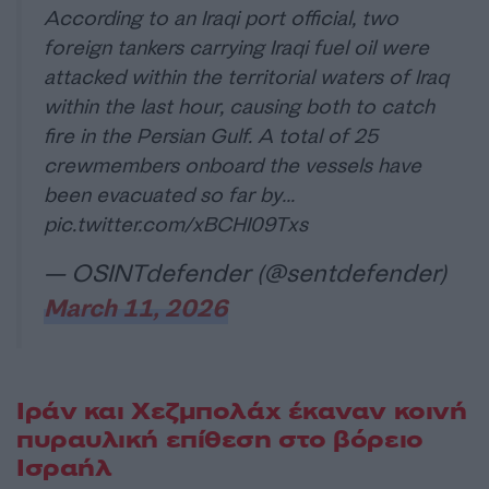
According to an Iraqi port official, two
foreign tankers carrying Iraqi fuel oil were
attacked within the territorial waters of Iraq
within the last hour, causing both to catch
fire in the Persian Gulf. A total of 25
crewmembers onboard the vessels have
been evacuated so far by…
pic.twitter.com/xBCHI09Txs
— OSINTdefender (@sentdefender)
March 11, 2026
Ιράν και Χεζμπολάχ έκαναν κοινή
πυραυλική επίθεση στο βόρειο
Ισραήλ