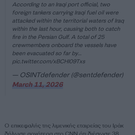
According to an Iraqi port official, two
foreign tankers carrying Iraqi fuel oil were
attacked within the territorial waters of Iraq
within the last hour, causing both to catch
fire in the Persian Gulf. A total of 25
crewmembers onboard the vessels have
been evacuated so far by…
pic.twitter.com/xBCHI09Txs
— OSINTdefender (@sentdefender)
March 11, 2026
Ο επικεφαλής της λιμενικής εταιρείας του Ιράκ
δήλωσε αργότερα στο CNN ότι διέσωσε 38