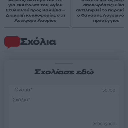
για εκκένωση του Αγίου
αποχωρήσεις: Είχαμ
Στυλιανού προς Καλύβια –
αντιληφθεί το παρακίν
Διακοπή κυκλοφορίας στη
ο Θανάσης Αυγερινός 
Λεωφόρο Λαυρίου
προσέγγισε
Σχόλια
Σχολίασε εδώ
50 /50
2000 /2000