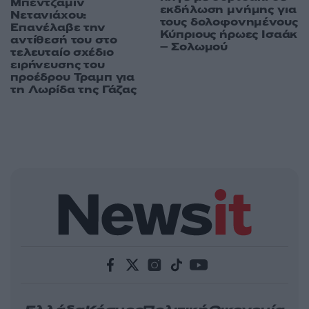
Μπέντζαμιν
εκδήλωση μνήμης για
Νετανιάχου:
τους δολοφονημένους
Επανέλαβε την
Κύπριους ήρωες Ισαάκ
αντίθεσή του στο
– Σολωμού
τελευταίο σχέδιο
ειρήνευσης του
προέδρου Τραμπ για
τη Λωρίδα της Γάζας