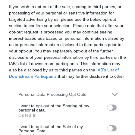
πλευρά του απηύθυνε έκκληση «η ασφάλεια της
If you wish to opt-out of the sale, sharing to third parties, or
ναυσιπλοΐας σε διεθνείς θαλάσσιους
processing of your personal or sensitive information for
διαδρόμους και οδούς ενεργειακού
targeted advertising by us, please use the below opt-out
εφοδιασμού (…) να προφυλαχθούν από
section to confirm your selection. Please note that after your
opt-out request is processed you may continue seeing
περιφερειακές συρράξεις».
interest-based ads based on personal information utilized by
us or personal information disclosed to third parties prior to
Η Τεχεράνη διεμήνυσε νωρίτερα αυτή την
your opt-out. You may separately opt-out of the further
disclosure of your personal information by third parties on the
εβδομάδα
ότι δεν έχει πρόθεση να επιτρέψει
IAB’s list of downstream participants. This information may
«την εξαγωγή ούτε ενός λίτρου πετρελαίου
also be disclosed by us to third parties on the
IAB’s List of
από την περιοχή προς το εχθρικό στρατόπεδο
Downstream Participants
that may further disclose it to other
και τους εταίρους του μέχρι νεοτέρας».
third parties.
Please note that this website/app uses one or more Google
Personal Data Processing Opt Outs
services and may gather and store information including but
Παράλληλα πλοίο μεταφοράς
not limited to your visit or usage behaviour. You may click to
I want to opt-out of the Sharing of my
εμπορευματοκιβωτίων χτυπήθηκε από «άγνωστο
personal data.
grant or deny consent to Google and its third-party tags to
Opted In
βλήμα» στα ανοικτά των Ηνωμένων Αραβικών
use your data for below specified purposes in below Google
Εμιράτων, με αποτέλεσμα να προκληθεί «μικρή
consent section.
I want to opt-out of the Sale of my
Personal Data.
πυρκαγιά», χωρίς πάντως να υπάρξουν θύματα,