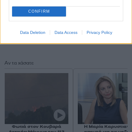
CONFIRM
Data Deletion
Data Access
Privacy Policy
Αν τα χάσατε
Φωτιά στον Κουβαρά
Η Μαρία Καρυστιαν
Αττικής: Μήνυμα του 112
απαντά για τις μαζικ