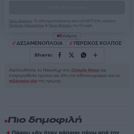
Υποβολή σχολίου
Όροι Χρήσης
. Το site προστατεύεται από reCAPTCHA, ισχύουν
Πολιτική Απορρήτου
&
Όροι Χρήσης
της Google.
Κόσμος
ΔΕΞΑΜΕΝΟΠΛΟΙΑ
ΠΕΡΣΙΚΟΣ ΚΟΛΠΟΣ
Share:
Ακολουθήστε το Νewsit.gr στο
Google News
και
ενημερωθείτε πρώτοι για όλη την ειδησεογραφία και τα
τελευταία νέα
της ημέρας
Πιο δημοφιλή
Πάρος: «Αν ήταν κάποιος πάνω από την