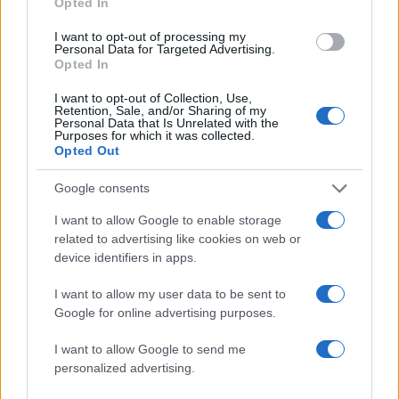
Opted In
ανακοίνωσε λίγο μετά τις 05:30 (ώρα Ελλάδας) η
I want to opt-out of processing my
υπηρεσία ασφάλειας της ναυσιπλοΐας UKMTO, η
Personal Data for Targeted Advertising.
οποία υπάγεται στο πολεμικό ναυτικό της
Opted In
Βρετανίας.
I want to opt-out of Collection, Use,
Retention, Sale, and/or Sharing of my
Personal Data that Is Unrelated with the
Purposes for which it was collected.
Ο καπετάνιος του πλοίου, που χτυπήθηκε 35
Opted Out
ναυτικά μίλια (65 χιλιόμετρα) βόρεια από την
Τζέμπελ Αλί, νοτιοδυτικά του Ντουμπάι,
Google consents
ενημέρωσε πως όλα μέλη του πληρώματος
I want to allow Google to enable storage
είναι «σώα»,
σημείωσε σε ενημερωτικό δελτίο
related to advertising like cookies on web or
device identifiers in apps.
του το UKMTO, προσθέτοντας πως η αποτίμηση
των ζημιών εμποδίζεται από το σκοτάδι.
I want to allow my user data to be sent to
Google for online advertising purposes.
ΔΙΑΦΗΜΙΣΗ
I want to allow Google to send me
personalized advertising.