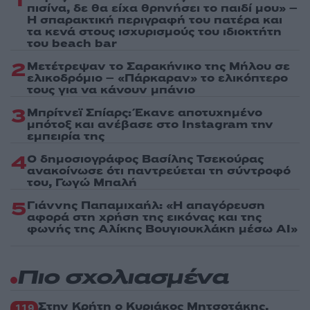
1
πισίνα, δε θα είχα θρηνήσει το παιδί μου» –
Η σπαρακτική περιγραφή του πατέρα και
τα κενά στους ισχυρισμούς του ιδιοκτήτη
του beach bar
2
Μετέτρεψαν το Σαρακήνικο της Μήλου σε
ελικοδρόμιο – «Πάρκαραν» το ελικόπτερο
τους για να κάνουν μπάνιο
3
Μπρίτνεϊ Σπίαρς: Έκανε αποτυχημένο
μπότοξ και ανέβασε στο Instagram την
εμπειρία της
4
Ο δημοσιογράφος Βασίλης Τσεκούρας
ανακοίνωσε ότι παντρεύεται τη σύντροφό
του, Γωγώ Μπαλή
5
Γιάννης Παπαμιχαήλ: «Η απαγόρευση
αφορά στη χρήση της εικόνας και της
φωνής της Αλίκης Βουγιουκλάκη μέσω AI»
Πιο σχολιασμένα
Στην Κρήτη ο Κυριάκος Μητσοτάκης,
119