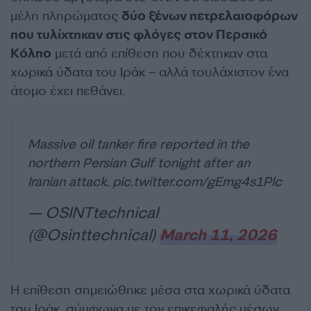
μέλη πληρώματος
δύο ξένων πετρελαιοφόρων
που τυλίχτηκαν στις φλόγες στον Περσικό
Κόλπο
μετά από επίθεση που δέχτηκαν στα
χωρικά ύδατα του Ιράκ – αλλά τουλάχιστον ένα
άτομο έχει πεθάνει.
Massive oil tanker fire reported in the
northern Persian Gulf tonight after an
Iranian attack.
pic.twitter.com/gEmg4s1Plc
— OSINTtechnical
(@Osinttechnical)
March 11, 2026
Η επίθεση σημειώθηκε μέσα στα χωρικά ύδατα
του Ιράκ, σύμφωνα με τον επικεφαλής μέσων