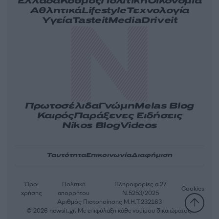
Ελλάδα
Κόσμος
Πολιτική
Οικονομία
Αθλητικά
Lifestyle
Τεχνολογία
Υγεία
Tasteit
Media
Driveit
Πρωτοσέλιδα
Γνώμη
Melas Blog
Καιρός
Παράξενες Ειδήσεις
Nikos Blog
Videos
Ταυτότητα
Επικοινωνία
Διαφήμιση
Όροι
Πολιτική
Πληροφορίες α.27
Cookies
χρήσης
απορρήτου
Ν.5253/2025
Αριθμός Πιστοποίησης Μ.Η.Τ.232163
© 2026 newsit.gr. Με επιφύλαξη κάθε νομίμου δικαιώματος.