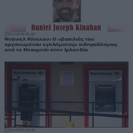
23:09
09.08.26
Ντάνιελ Κίναχαν: Ο «βασιλιάς του
οργανωμένου εγκλήματος» σιδηροδέσμιος
από το Ντουμπάι στην Ιρλανδία
19:44
09.08.26