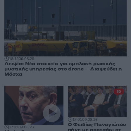
18:12
09.08.26
Λειψία: Νέα στοιχεία για εμπλοκή ρωσικής
μυστικής υπηρεσίας στο drone – Διαψεύδει η
Μόσχα
80
17:01
09.08.26
Ο Φειδίας Παναγιώτου
17:31
09.08.26
πήγε με σορτσάκι σε