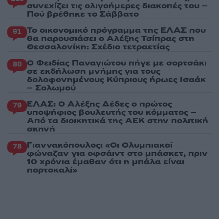
συνεχίζει τις ολιγοήμερες διακοπές του –
Πού βρέθηκε το Σάββατο
Το οικονομικό πρόγραμμα της ΕΛΑΣ που
91
θα παρουσιάσει ο Αλέξης Τσίπρας στη
Θεσσαλονίκη: Σχέδιο τετραετίας
Ο Φειδίας Παναγιώτου πήγε με σορτσάκι
80
σε εκδήλωση μνήμης για τους
δολοφονημένους Κύπριους ήρωες Ισαάκ
– Σολωμού
ΕΛΑΣ: Ο Αλέξης Δέδες ο πρώτος
79
υποψήφιος βουλευτής του κόμματος –
Από τα διοικητικά της ΑΕΚ στην πολιτική
σκηνή
Γιαννακόπουλος: «Οι Ολυμπιακοί
78
φώναζαν για οφσάιντ στο μπάσκετ, πριν
10 χρόνια έμαθαν ότι η μπάλα είναι
πορτοκαλί»