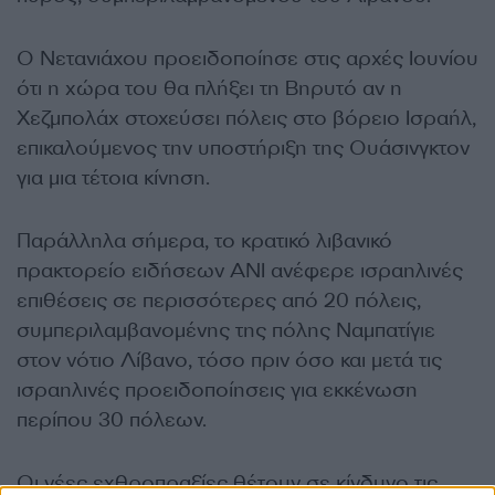
Ο Νετανιάχου προειδοποίησε στις αρχές Ιουνίου
ότι η χώρα του θα πλήξει τη Βηρυτό αν η
Χεζμπολάχ στοχεύσει πόλεις στο βόρειο Ισραήλ,
επικαλούμενος την υποστήριξη της Ουάσινγκτον
για μια τέτοια κίνηση.
Παράλληλα σήμερα, το κρατικό λιβανικό
πρακτορείο ειδήσεων ANI ανέφερε ισραηλινές
επιθέσεις σε περισσότερες από 20 πόλεις,
συμπεριλαμβανομένης της πόλης Ναμπατίγιε
στον νότιο Λίβανο, τόσο πριν όσο και μετά τις
ισραηλινές προειδοποίησεις για εκκένωση
περίπου 30 πόλεων.
Οι νέες εχθροπραξίες θέτουν σε κίνδυνο τις