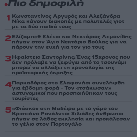
Πιο δημοφιλή
1
Κωνσταντίνος Αργυρός και Αλεξάνδρα
Νίκα κάνουν διακοπές με πολυτελές γιοτ
με τα δύο παιδιά τους
2
Ελίζαμπεθ Ελέτσι και Νεκτάριος Λεμονίδης
πήγαν στον Άγιο Νεκτάριο Βούλας για να
πάρουν την ευχή για τον γιο τους
3
Ηφαίστειο Σαντορίνης: Ένας 15χρονος που
δεν πρόλαβε να ξεφύγει από το τσουνάμι
μπορεί να αλλάξει τη χρονολογία της
προϊστορικής έκρηξης
4
Παρκαδόρος στο Ελαφονήσι συνελήφθη
για έβδομη φορά - Τον «τσάκωσαν»
αστυνομικοί που προσποιήθηκαν τους
τουρίστες
5
«Φιάσκο» στη Μαδέιρα με το γάμο του
Κριστιάνο Ρονάλντο: Χιλιάδες άνθρωποι
πήγαν σε λάθος εκκλησία και προκάλεσαν
το γέλιο στον Πορτογάλο