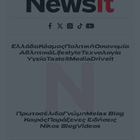
Ελλάδα
Κόσμος
Πολιτική
Οικονομία
Αθλητικά
Lifestyle
Τεχνολογία
Υγεία
Tasteit
Media
Driveit
Πρωτοσέλιδα
Γνώμη
Melas Blog
Καιρός
Παράξενες Ειδήσεις
Nikos Blog
Videos