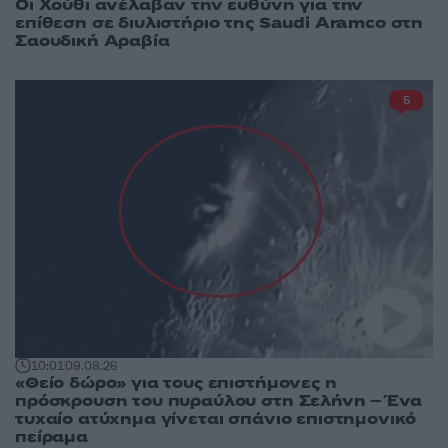
Οι Χούθι ανέλαβαν την ευθύνη για την
επίθεση σε διυλιστήριο της Saudi Aramco στη
Σαουδική Αραβία
5
10:01
09.08.26
«Θείο δώρο» για τους επιστήμονες η
πρόσκρουση του πυραύλου στη Σελήνη – Ένα
τυχαίο ατύχημα γίνεται σπάνιο επιστημονικό
πείραμα