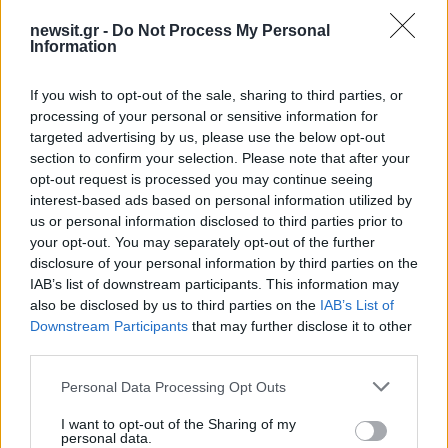
ειρηνευτικές συνομιλίες Τεχεράνης –
newsit.gr -
Do Not Process My Personal
Ουάσινγκτον και με επικείμενη συμφωνία.
Information
If you wish to opt-out of the sale, sharing to third parties, or
Χθες (13/6/26) ο Αμερικανός πρόεδρος είχε
processing of your personal or sensitive information for
δηλώσει ότι οι ΗΠΑ θα υπογράψουν μια
targeted advertising by us, please use the below opt-out
συμφωνία με το Ιράν σήμερα, ανήμερα των
section to confirm your selection. Please note that after your
γενεθλίων του, για τον τερματισμό του πολέμου
opt-out request is processed you may continue seeing
interest-based ads based on personal information utilized by
στη Μέση Ανατολή. Ωστόσο οι πληροφορίες
us or personal information disclosed to third parties prior to
από τις δύο πλευρές για μια πιθανή αρχική
your opt-out. You may separately opt-out of the further
συμφωνία –που θα ανοίξει τον δρόμο για
disclosure of your personal information by third parties on the
IAB’s list of downstream participants. This information may
διαπραγματεύσεις σε τεχνικό επίπεδο–
also be disclosed by us to third parties on the
IAB’s List of
συνεχίζουν να εμφανίζουν αποκλίσεις, ενώ το
Downstream Participants
that may further disclose it to other
ίδιο το χρονοδιάγραμμα παραμένει ασαφές. Η
third parties.
εχεράνη δεν επιβεβαίωσε ότι η υπογραφή, όπως
Please note that this website/app uses one or more Google
Personal Data Processing Opt Outs
είπε ο Τραμπ, θα γίνει σήμερα.
services and may gather and store information including but
not limited to your visit or usage behaviour. You may click to
I want to opt-out of the Sharing of my
ΔΙΑΦΗΜΙΣΗ
personal data.
grant or deny consent to Google and its third-party tags to