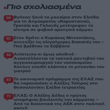
Πιο σχολιασμένα
Βγήκαν ξανά τα μαχαίρια στην Ελπίδα
98
για τη Δημοκρατία: «Καρυστιανού,
Γρατσία και Γαλανός μετέτρεψαν το
κίνημα σε φοβικό αρχηγικό κόμμα»
Στην Κρήτη ο Κυριάκος Μητσοτάκης,
92
συνεχίζει τις ολιγοήμερες διακοπές του –
Πού βρέθηκε το Σάββατο
Απίστευτο κι όμως αληθινό -
88
Aναστέλλονται τα τακτικά ραντεβού του
αγγειοχειρουργού του νοσοκομείου
Χανίων επειδή κλάπηκε το μηχανάκι του
γιατρού
Το οικονομικό πρόγραμμα της ΕΛΑΣ που
83
θα παρουσιάσει ο Αλέξης Τσίπρας στη
Θεσσαλονίκη: Σχέδιο τετραετίας
ΕΛΑΣ: Ο Αλέξης Δέδες ο πρώτος
73
υποψήφιος βουλευτής του κόμματος –
Από τα διοικητικά της ΑΕΚ στην πολιτική
σκηνή