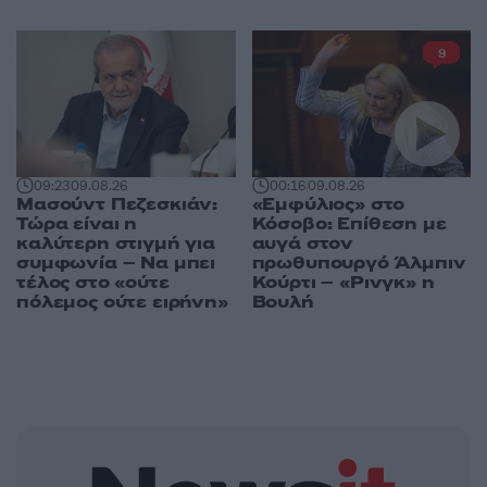
9
09:23
09.08.26
00:16
09.08.26
Μασούντ Πεζεσκιάν:
«Εμφύλιος» στο
Τώρα είναι η
Κόσοβο: Επίθεση με
καλύτερη στιγμή για
αυγά στον
συμφωνία – Να μπει
πρωθυπουργό Άλμπιν
τέλος στο «ούτε
Κούρτι – «Ρινγκ» η
πόλεμος ούτε ειρήνη»
Βουλή