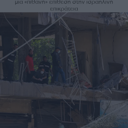
μια «πιθανή» επίθεση στην ισραηλινή
επικράτεια