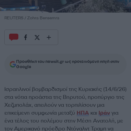
REUTERS / Zohra Bensemra
Προσθήκη του newsit.gr ως προτεινόμενη πηγή στην
Google
Ισραηλινοί βομβαρδισμοί της Κυριακής (14/6/26)
στα νότια προάστια της Βηρυτού, προπύργιο της
Χεζμπολάχ, απειλούν να τορπιλίσουν μια
επικείμενη συμφωνία μεταξύ
ΗΠΑ
και
Ιράν
για
ένα τέλος του πολέμου στην Μέση Ανατολή, με
τον Αμερικανό πρόεδρο Ντόναλντ Τραμπ να