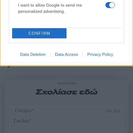
I want to allow Google to send me
personalized advertising.
Μοτζτάμπα Χαμενεΐ: Νέο
Μετέτρεψαν το
βίντεο ενώ φουντώνουν οι
Σαρακήνικο της Μήλου
φήμες για το αν βρίσκεται
ελικοδρόμιο – «Πάρκα
στη ζωή
το ελικόπτερο τους γι
CONFIRM
κάνουν μπάνιο
Data Deletion
Data Access
Privacy Policy
Σχόλια
Σχολίασε εδώ
50 /50