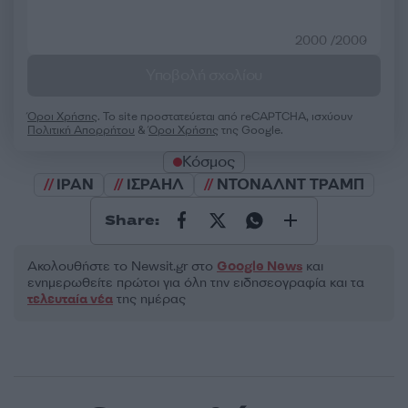
2000 /2000
Υποβολή σχολίου
Όροι Χρήσης
. Το site προστατεύεται από reCAPTCHA, ισχύουν
Πολιτική Απορρήτου
&
Όροι Χρήσης
της Google.
Κόσμος
ΙΡΑΝ
ΙΣΡΑΗΛ
ΝΤΟΝΑΛΝΤ ΤΡΑΜΠ
Share:
Ακολουθήστε το Νewsit.gr στο
Google News
και
ενημερωθείτε πρώτοι για όλη την ειδησεογραφία και τα
τελευταία νέα
της ημέρας