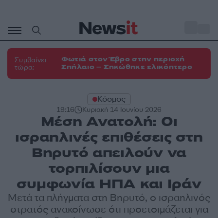
Μετάβαση
σε
o
33
περιεχόμενο
Φωτιά στον Έβρο στην περιοχή
Συμβαίνει
Σπήλαιο – Σηκώθηκε ελικόπτερο
τώρα:
Κόσμος
19:16
Κυριακή 14 Ιουνίου 2026
Μέση Ανατολή: Οι
ισραηλινές επιθέσεις στη
Βηρυτό απειλούν να
τορπιλίσουν μια
συμφωνία ΗΠΑ και Ιράν
Μετά τα πλήγματα στη Βηρυτό, ο ισραηλινός
στρατός ανακοίνωσε ότι προετοιμάζεται για