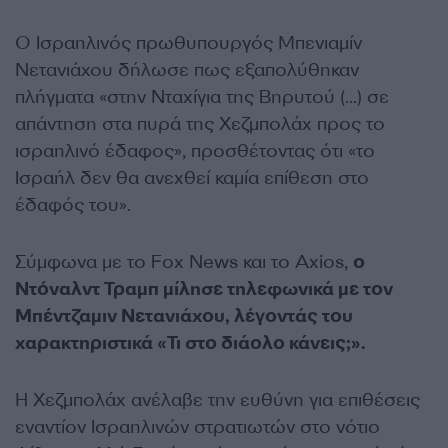
Ο Ισραηλινός πρωθυπουργός Μπενιαμίν
Νετανιάχου δήλωσε πως εξαπολύθηκαν
πλήγματα «στην Νταχίγια της Βηρυτού (…) σε
απάντηση στα πυρά της Χεζμπολάχ προς το
ισραηλινό έδαφος», προσθέτοντας ότι «το
Ισραήλ δεν θα ανεχθεί καμία επίθεση στο
έδαφός του».
Σύμφωνα με το Fox News και το Axios,
ο
Ντόναλντ Τραμπ μίλησε τηλεφωνικά με τον
Μπέντζαμιν Νετανιάχου, λέγοντάς του
χαρακτηριστικά «Τι στο διάολο κάνεις;».
Η Χεζμπολάχ ανέλαβε την ευθύνη για επιθέσεις
εναντίον Ισραηλινών στρατιωτών στο νότιο