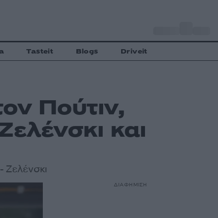
o
Αθήνα
32
C
a
Tasteit
Blogs
Driveit
ον Πούτιν,
Ζελένσκι και
- Ζελένσκι
ΔΙΑΦΗΜΙΣΗ