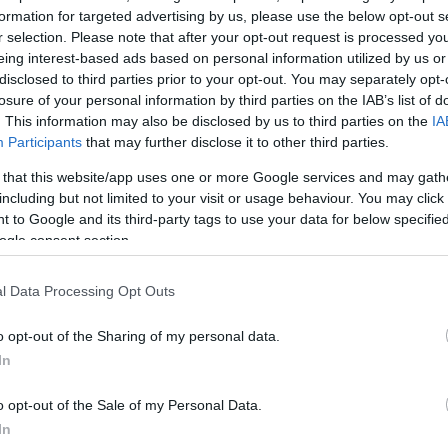
formation for targeted advertising by us, please use the below opt-out s
r selection. Please note that after your opt-out request is processed y
eing interest-based ads based on personal information utilized by us or
disclosed to third parties prior to your opt-out. You may separately opt-
losure of your personal information by third parties on the IAB’s list of
. This information may also be disclosed by us to third parties on the
IA
Participants
that may further disclose it to other third parties.
ρτηση στο Truth Social μετά τις
διαπραγματεύσεις 
 that this website/app uses one or more Google services and may gath
including but not limited to your visit or usage behaviour. You may click 
 πρόεδρο της Ουκρανίας, Βολοντίμιρ Ζελένσκι
, την
 to Google and its third-party tags to use your data for below specifi
ιόν, Ούρσουλα φον ντερ Λάιεν, τον γγ του ΝΑΤΟ, 
ogle consent section.
ο της Γαλλίας Εμανουέλ Μακρόν, τον καγκελάριο της
ιχ Μερτς, τον πρωθυπουργό της Βρετανίας, Κιρ Στάρ
l Data Processing Opt Outs
ης Ιταλίας, Τζόρτζια Μελόνι, τον πρωθυπουργό της
τερ Στουμπ, ο πρόεδρος των ΗΠΑ επιβεβαίωσε ότι
o opt-out of the Sharing of my personal data.
In
λαντιμίρ Πούτιν.
o opt-out of the Sale of my Personal Data.
ρωση των συναντήσεων, τηλεφώνησα στον πρόεδρο
In
τις διευθετήσεις για μια συνάντηση, σε τοποθεσία που