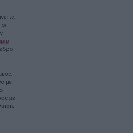
νει τα
 οι
ν
ιμίρ
όεδρο
άμεσα
νο με
το
σος με
ντηση.