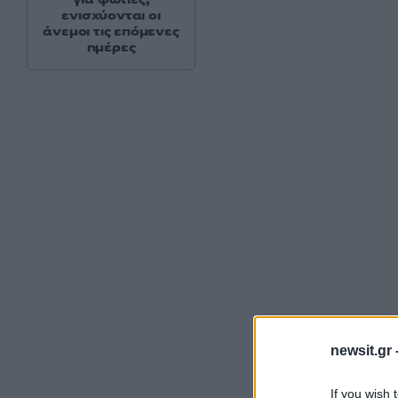
ενισχύονται οι
άνεμοι τις επόμενες
ημέρες
newsit.gr 
If you wish 