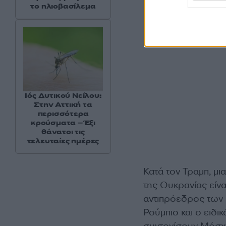
το ηλιοβασίλεμα
Ιός Δυτικού Νείλου:
Στην Αττική τα
περισσότερα
κρούσματα – Έξι
θάνατοι τις
τελευταίες ημέρες
Κατά τον Τραμπ, μι
της Ουκρανίας είν
αντιπρόεδρος των 
Ρούμπιο και ο ειδι
συντονίσουν Μόσχα 