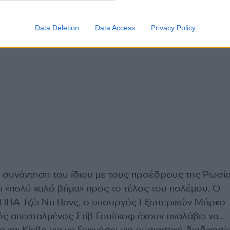
Data Deletion
Data Access
Privacy Policy
α συνάντηση του ίδιου με τους προέδρους της Ρωσία
αι «πολύ καλό βήμα» προς το τέλος του πολέμου. Ο
ΗΠΑ Τζέι Ντι Βανς, ο υπουργός Εξωτερικών Μάρκο
κός απεσταλμένος Στίβ Γουίτκοφ έχουν αναλάβει να…
και Κίεβο για να ξεκινήσει μια ουσιαστική διαδικασί