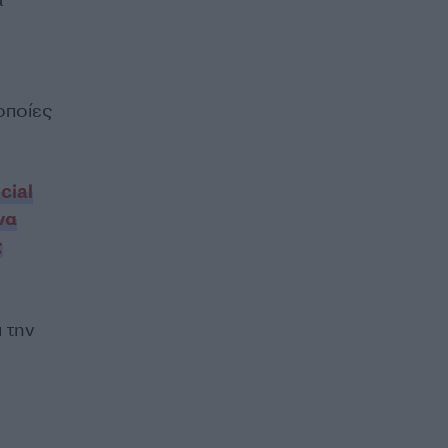
οποίες
cial
να
ς
 την