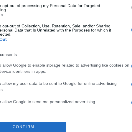
to opt-out of processing my Personal Data for Targeted
α στον πρόεδρο Πούτιν και στον πρόεδρο Ζελένσκι. 
ing.
In
α έχουμε μια τριμερή, με τους δύο προέδρους και εμέ
τ Τραμπ.
o opt-out of Collection, Use, Retention, Sale, and/or Sharing
ersonal Data that Is Unrelated with the Purposes for which it
lected.
ΔΙΑΦΗΜΙΣΗ
Out
consents
o allow Google to enable storage related to advertising like cookies on
evice identifiers in apps.
o allow my user data to be sent to Google for online advertising
s.
to allow Google to send me personalized advertising.
CONFIRM