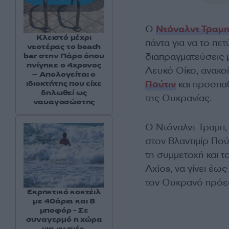
Ο
Ντόναλντ Τραμ
Κλειστό μέχρι
πάντα για να το πετ
νεοτέρας το beach
διαπραγματεύσεις 
bar στην Πάρο όπου
πνίγηκε ο 4χρονος
Λευκό Οίκο, ανακο
– Απολογείται ο
Πούτιν
και προσπαθ
ιδιοκτήτης που είχε
δηλωθεί ως
της Ουκρανίας.
ναυαγοσώστης
Ο Ντόναλντ Τραμπ, 
στον Βλαντιμίρ Πού
τη συμμετοχή και τ
Axios, να γίνει έ
τον Ουκρανό πρόεδρ
Εκρηκτικό κοκτέιλ
με 40άρια και 8
μποφόρ - Σε
συναγερμό η χώρα
για φωτιές,