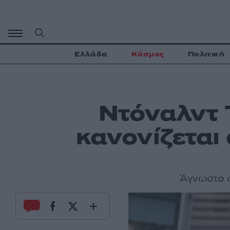
Μετάβαση
σε
περιεχόμενο
Ελλάδα
Κόσμος
Πολιτική
Ντόναλντ 
κανονίζεται
Άγνωστο α