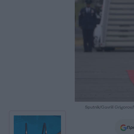
Sputnik/Gavriil Grigoro
Προ