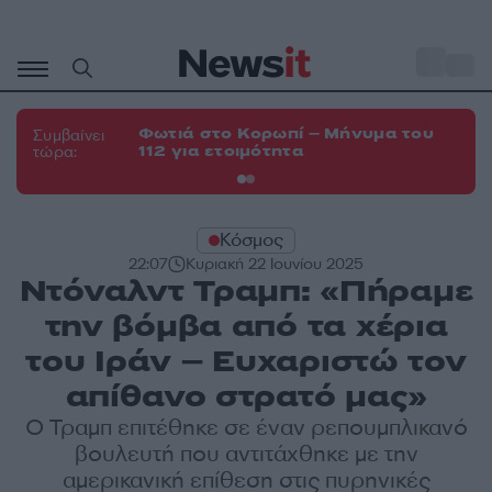
Μετάβαση
σε
o
33
περιεχόμενο
Φωτιά στο Κορωπί – Μήνυμα του
Φω
Συμβαίνει
112 για ετοιμότητα
Σπ
τώρα:
Κόσμος
22:07
Κυριακή 22 Ιουνίου 2025
Ντόναλντ Τραμπ: «Πήραμε
την βόμβα από τα χέρια
του Ιράν – Ευχαριστώ τον
απίθανο στρατό μας»
Ο Τραμπ επιτέθηκε σε έναν ρεπουμπλικανό
βουλευτή που αντιτάχθηκε με την
αμερικανική επίθεση στις πυρηνικές