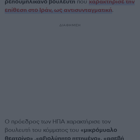
ρεπουμπλικανό βουλευτή
που
χαρακτήρισε την
επίθεση στο Ιράν, ως αντισυνταγματική
.
ΔΙΑΦΗΜΙΣΗ
Ο πρόεδρος των ΗΠΑ χαρακτήρισε τον
βουλευτή του κόμματος του
«μικρόμυαλο
θεατρίνο» ,«αξιολύπητο ηττημένο», «ασεβή