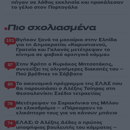
πήγαν σε λάθος εκκλησία και προκάλεσαν
το γέλιο στον Πορτογάλο
Πιο σχολιασμένα
Βγήκαν ξανά τα μαχαίρια στην Ελπίδα
101
για τη Δημοκρατία: «Καρυστιανού,
Γρατσία και Γαλανός μετέτρεψαν το
κίνημα σε φοβικό αρχηγικό κόμμα»
Στην Κρήτη ο Κυριάκος Μητσοτάκης,
97
συνεχίζει τις ολιγοήμερες διακοπές του –
Πού βρέθηκε το Σάββατο
Το οικονομικό πρόγραμμα της ΕΛΑΣ που
85
θα παρουσιάσει ο Αλέξης Τσίπρας στη
Θεσσαλονίκη: Σχέδιο τετραετίας
Μετέτρεψαν το Σαρακήνικο της Μήλου
76
σε ελικοδρόμιο – «Πάρκαραν» το
ελικόπτερο τους για να κάνουν μπάνιο
ΕΛΑΣ: Ο Αλέξης Δέδες ο πρώτος
74
υποψήφιος βουλευτής του κόμματος –