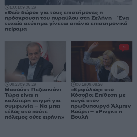
10:01
09.08.26
«Θείο δώρο» για τους επιστήμονες η
πρόσκρουση του πυραύλου στη Σελήνη – Ένα
τυχαίο ατύχημα γίνεται σπάνιο επιστημονικό
πείραμα
9
09:23
09.08.26
00:16
09.08.26
Μασούντ Πεζεσκιάν:
«Εμφύλιος» στο
Τώρα είναι η
Κόσοβο: Επίθεση με
καλύτερη στιγμή για
αυγά στον
συμφωνία – Να μπει
πρωθυπουργό Άλμπιν
τέλος στο «ούτε
Κούρτι – «Ρινγκ» η
πόλεμος ούτε ειρήνη»
Βουλή