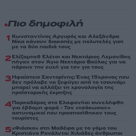
Πιο δημοφιλή
1
Κωνσταντίνος Αργυρός και Αλεξάνδρα
Νίκα κάνουν διακοπές με πολυτελές γιοτ
με τα δύο παιδιά τους
2
Ελίζαμπεθ Ελέτσι και Νεκτάριος Λεμονίδης
πήγαν στον Άγιο Νεκτάριο Βούλας για να
πάρουν την ευχή για τον γιο τους
3
Ηφαίστειο Σαντορίνης: Ένας 15χρονος που
δεν πρόλαβε να ξεφύγει από το τσουνάμι
μπορεί να αλλάξει τη χρονολογία της
προϊστορικής έκρηξης
4
Παρκαδόρος στο Ελαφονήσι συνελήφθη
για έβδομη φορά - Τον «τσάκωσαν»
αστυνομικοί που προσποιήθηκαν τους
τουρίστες
5
«Φιάσκο» στη Μαδέιρα με το γάμο του
Κριστιάνο Ρονάλντο: Χιλιάδες άνθρωποι