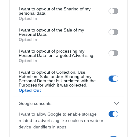
services and may gather and store information including but
not limited to your visit or usage behaviour. You may click to
I want to opt-out of the Sharing of my
personal data.
grant or deny consent to Google and its third-party tags to
Opted In
use your data for below specified purposes in below Google
Φωτιά στο Κορωπί –
Νέο βίντεο με τον
consent section.
I want to opt-out of the Sale of my
Μήνυμα του 112 για
Μοτζτάμπα Χαμενεΐ 
Personal Data.
ετοιμότητα
φουντώνουν οι φήμες 
Opted In
το αν βρίσκεται στη 
I want to opt-out of processing my
Personal Data for Targeted Advertising.
Opted In
Σχόλια
I want to opt-out of Collection, Use,
Retention, Sale, and/or Sharing of my
Personal Data that Is Unrelated with the
Purposes for which it was collected.
Opted Out
Σχολίασε εδώ
Google consents
I want to allow Google to enable storage
50 /50
related to advertising like cookies on web or
device identifiers in apps.