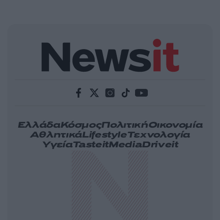
Ελλάδα
Κόσμος
Πολιτική
Οικονομία
Αθλητικά
Lifestyle
Τεχνολογία
Υγεία
Tasteit
Media
Driveit