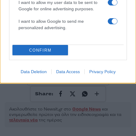
I want to allow my user data to be sent to
Google for online advertising purposes.
2000 /2000
I want to allow Google to send me
personalized advertising.
Υποβολή σχολίου
Όροι Χρήσης
. Το site προστατεύεται από reCAPTCHA, ισχύουν
Πολιτική Απορρήτου
&
Όροι Χρήσης
της Google.
CONFIRM
Κόσμος
ΙΡΑΝ
ΙΣΡΑΗΛ
ΜΕΣΗ ΑΝΑΤΟΛΗ
Data Deletion
Data Access
Privacy Policy
ΝΤΟΝΑΛΝΤ ΤΡΑΜΠ
ΠΥΡΗΝΙΚΕΣ ΕΓΚΑΤΑΣΤΑΣΕΙΣ
Share:
Ακολουθήστε το Νewsit.gr στο
Google News
και
ενημερωθείτε πρώτοι για όλη την ειδησεογραφία και τα
τελευταία νέα
της ημέρας