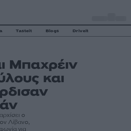
o
Αθήνα
33
C
a
Tasteit
Blogs
Driveit
αι Μπαχρέιν
ύλους και
άρδισαν
ράν
αρχίσει ο
τον Λίβανο,
φωνία για