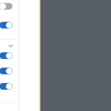
θούν
ν
main
ού