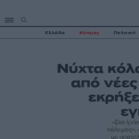
Μετάβαση
σε
περιεχόμενο
Ελλάδα
Κόσμος
Πολιτική
Νύχτα κόλα
από νέες
εκρήξε
εγ
«Στο Ιρά
πόλεμος», 
με αποτέ