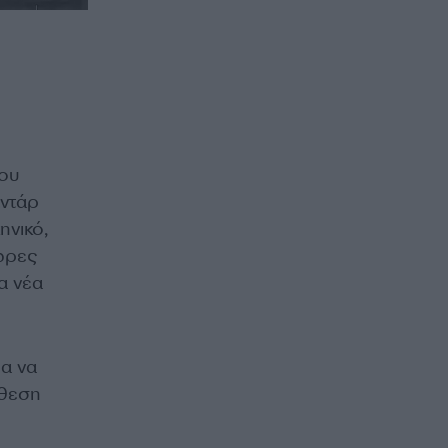
του
αντάρ
ηνικό,
ώρες
α νέα
α να
ίθεση