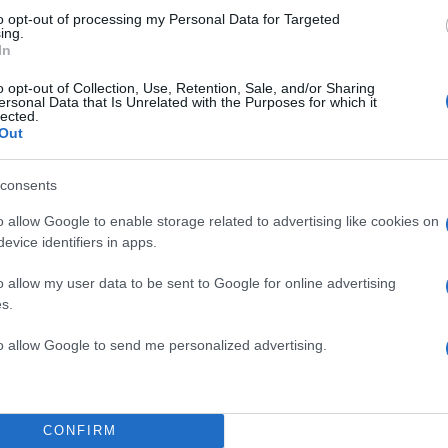
 να διατηρήσουν την ψυχραιμία τους και να κατευθυν
to opt-out of processing my Personal Data for Targeted
ing.
σφαλές σημείο», σημείωσε το υπουργείο Εσωτερικώ
In
o opt-out of Collection, Use, Retention, Sale, and/or Sharing
ersonal Data that Is Unrelated with the Purposes for which it
lected.
Out
en sounded ..Citizens and residents are urged to re
o the nearest safe place.
consents
 Interior (@moi_bahrain)
June 6, 2026
o allow Google to enable storage related to advertising like cookies on
evice identifiers in apps.
o allow my user data to be sent to Google for online advertising
s.
Κουβέιτ και Μπαχρέιν
to allow Google to send me personalized advertising.
ούστηκε νωρίς το πρωί κοντά στο αεροδρόμιο του
 στο Μπαχρέιν, μεταδίδουν ανταποκριτές του Γαλλικ
 οι
Φρουροί της Επανάστασης
ανακοίνωσαν πως
CONFIRM