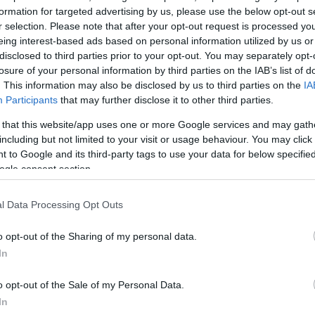
رئاسة الأركان العامة للجيش أن أصوات الانفجارات إن سمعت
formation for targeted advertising by us, please use the below opt-out s
مات الدفاع الجوي للهجمات المعادية
r selection. Please note that after your opt-out request is processed y
eing interest-based ads based on personal information utilized by us or
disclosed to third parties prior to your opt-out. You may separately opt-
ى من الجميع التقيد بتعليمات الأمن والسلامة الصادرة عن ال
losure of your personal information by third parties on the IAB’s list of
pic.twitter.com/88tTHB
. This information may also be disclosed by us to third parties on the
IA
Participants
that may further disclose it to other third parties.
— KUWAIT ARMY – الجيش الكويتي (@KuwaitArmyGHQ)
J
 that this website/app uses one or more Google services and may gath
including but not limited to your visit or usage behaviour. You may click 
 to Google and its third-party tags to use your data for below specifi
ogle consent section.
άμυνα του Κουβέιτ αντιμετωπίζει αυτή την ώρα επιθέ
l Data Processing Opt Outs
ε
εχθρικούς πυραύλους και drones
» αναφέρει το γεν
ειώνει πως οποιοσδήποτε κρότος ακουστεί θα αποτελε
o opt-out of the Sharing of my personal data.
ιτίσεων», υποστήριξαν οι ένοπλες δυνάμεις του Κου
In
o opt-out of the Sale of my Personal Data.
In
«Ήχησε η
σειρήνα
. Απευθύνουμε σύσταση στους πολ