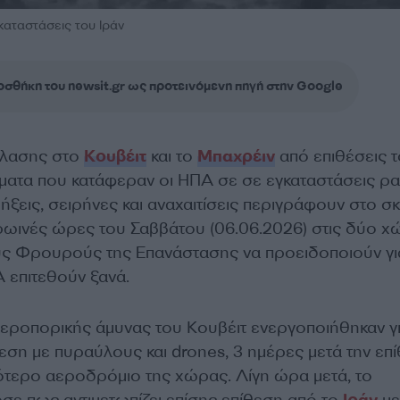
αταστάσεις του Ιράν
σθήκη του newsit.gr ως προτεινόμενη πηγή στην Google
όλασης στο
Κουβέιτ
και το
Μπαχρέιν
από επιθέσεις 
γματα που κατάφεραν οι ΗΠΑ σε σε εγκαταστάσεις ρ
ήξεις, σειρήνες και αναχαιτίσεις περιγράφουν στο σκ
πρωινές ώρες του Σαββάτου (06.06.2026) στις δύο χ
υς Φρουρούς της Επανάστασης να προειδοποιούν γι
 επιτεθούν ξανά.
αεροπορικής άμυνας του Κουβέιτ ενεργοποιήθηκαν γι
ση με πυραύλους και drones, 3 ημέρες μετά την επ
ιότερο αεροδρόμιο της χώρας. Λίγη ώρα μετά, το
σε πως αντιμετωπίζει επίσης επίθεση από το
Ιράν
με