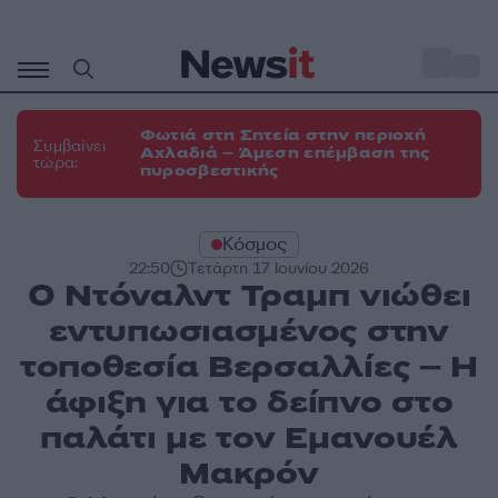
Μετάβαση
σε
o
31
περιεχόμενο
Φωτιά στη Σητεία στην περιοχή
Συμβαίνει
Αχλαδιά – Άμεση επέμβαση της
τώρα:
πυροσβεστικής
Κόσμος
22:50
Τετάρτη 17 Ιουνίου 2026
Ο Ντόναλντ Τραμπ νιώθει
εντυπωσιασμένος στην
τοποθεσία Βερσαλλίες – Η
άφιξη για το δείπνο στο
παλάτι με τον Εμανουέλ
Μακρόν