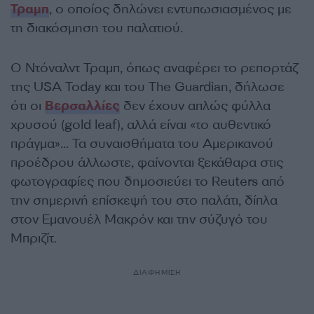
Τραμπ
, ο οποίος δηλώνει εντυπωσιασμένος με
τη διακόσμηση του παλατιού.
Ο Ντόναλντ Τραμπ, όπως αναφέρει το ρεπορτάζ
της USA Today και του The Guardian, δήλωσε
ότι οι
Βερσαλλίες
δεν έχουν απλώς φύλλα
χρυσού (gold leaf), αλλά είναι «το αυθεντικό
πράγμα»… Τα συναισθήματα του Αμερικανού
προέδρου άλλωστε, φαίνονται ξεκάθαρα στις
φωτογραφίες που δημοσιεύει το Reuters από
την σημερινή επίσκεψή του στο παλάτι, δίπλα
στον Εμανουέλ Μακρόν και την σύζυγό του
Μπριζίτ.
ΔΙΑΦΗΜΙΣΗ