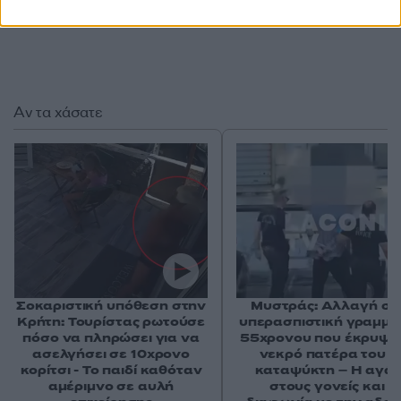
Αν τα χάσατε
Σοκαριστική υπόθεση στην
Μυστράς: Αλλαγή στ
Κρήτη: Τουρίστας ρωτούσε
υπερασπιστική γραμμή
πόσο να πληρώσει για να
55χρονου που έκρυψε
ασελγήσει σε 10χρονο
νεκρό πατέρα του σ
κορίτσι - Το παιδί καθόταν
καταψύκτη – Η αγά
αμέριμνο σε αυλή
στους γονείς και η