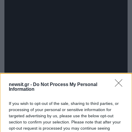
newsit.gr -
Do Not Process My Personal
Information
«Οι Βερσαλλίες είναι ένα διπλωματικό εργαλείο
If you wish to opt-out of the sale, sharing to third parties, or
και ένα μέσο άσκησης επιρροής», δήλωσε ο
processing of your personal or sensitive information for
targeted advertising by us, please use the below opt-out
Μακρόν την Τετάρτη, παρομοιάζοντας τη
section to confirm your selection. Please note that after your
διπλωματία με το ποδόσφαιρο. «Είτε παίζω εντός
opt-out request is processed you may continue seeing