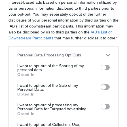
είτε εκτός έδρας, ο στόχος μου είναι να
interest-based ads based on personal information utilized by
us or personal information disclosed to third parties prior to
σκοράρω. Και όταν φιλοξενώ άλλες ομάδες,
your opt-out. You may separately opt-out of the further
προσπαθώ να τους προσφέρω μια θερμή
disclosure of your personal information by third parties on the
υποδοχή».
IAB’s list of downstream participants. This information may
also be disclosed by us to third parties on the
IAB’s List of
Downstream Participants
that may further disclose it to other
Η Γαλλία ασκεί ελάχιστη οικονομική ή
third parties.
στρατιωτική επιρροή στην Ουάσινγκτον, οπότε η
Please note that this website/app uses one or more Google
Personal Data Processing Opt Outs
επιδεικτική πολυτέλεια αποτελεί έναν από τους
services and may gather and store information including but
λίγους μοχλούς που διαθέτει — ακόμη και αν η
not limited to your visit or usage behaviour. You may click to
I want to opt-out of the Sharing of my
personal data.
χρήση της σε άλλα μέρη έχει αποφέρει, στην
grant or deny consent to Google and its third-party tags to
Opted In
use your data for below specified purposes in below Google
καλύτερη περίπτωση, ανάμεικτα αποτελέσματα.
consent section.
I want to opt-out of the Sale of my
Personal Data.
Opted In
Η συνάντηση
I want to opt-out of processing my
Personal Data for Targeted Advertising.
Opted In
Ο Εμανουέλ Μακρόν και η σύζυγός του Μπριζίτ
Μακρόν, υποδέχτηκαν τον Αμερικανό πρόεδρο
I want to opt-out of Collection, Use,