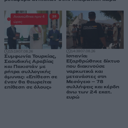
Ανανεώθηκε πριν 4
28
ώρες
14:39
07.08.26
15:19
07.08.26
Ισπανία:
Συμφωνία Τουρκίας,
Εξαρθρώθηκε δίκτυο
Σαουδικής Αραβίας
που διακινούσε
και Πακιστάν με
ναρκωτικά και
ρήτρα συλλογικής
μετανάστες στη
άμυνας: «Επίθεση σε
Μεσόγειο – 78
έναν θα θεωρείται
συλλήψεις και κέρδη
επίθεση σε όλους»
άνω των 24 εκατ.
ευρώ