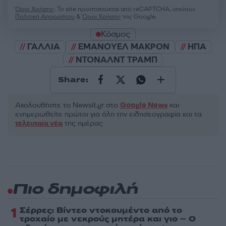
Όροι Χρήσης
. Το site προστατεύεται από reCAPTCHA, ισχύουν
Πολιτική Απορρήτου
&
Όροι Χρήσης
της Google.
Κόσμος
ΓΑΛΛΙΑ
ΕΜΑΝΟΥΕΛ ΜΑΚΡΟΝ
ΗΠΑ
ΝΤΟΝΑΛΝΤ ΤΡΑΜΠ
Share:
Ακολουθήστε το Νewsit.gr στο
Google News
και
ενημερωθείτε πρώτοι για όλη την ειδησεογραφία και τα
τελευταία νέα
της ημέρας
Πιο δημοφιλή
1
Σέρρες: Βίντεο ντοκουμέντο από το
τροχαίο με νεκρούς μητέρα και γιο – Ο