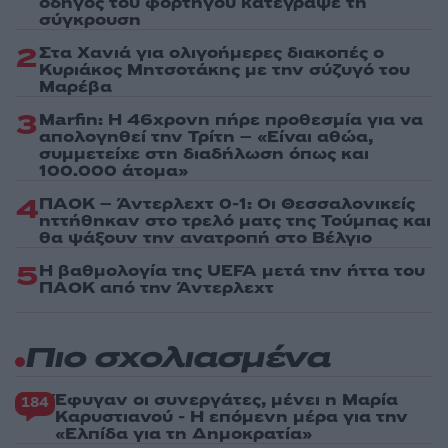
οδηγός του φορτηγού κατέγραψε τη
σύγκρουση
2
Στα Χανιά για ολιγοήμερες διακοπές ο
Κυριάκος Μητσοτάκης με την σύζυγό του
Μαρέβα
3
Marfin: Η 46χρονη πήρε προθεσμία για να
απολογηθεί την Τρίτη – «Είναι αθώα,
συμμετείχε στη διαδήλωση όπως και
100.000 άτομα»
4
ΠΑΟΚ – Άντερλεχτ 0-1: Οι Θεσσαλονικείς
ηττήθηκαν στο τρελό ματς της Τούμπας και
θα ψάξουν την ανατροπή στο Βέλγιο
5
Η βαθμολογία της UEFA μετά την ήττα του
ΠΑΟΚ από την Άντερλεχτ
Πιο σχολιασμένα
Έφυγαν οι συνεργάτες, μένει η Μαρία
184
Καρυστιανού - Η επόμενη μέρα για την
«Ελπίδα για τη Δημοκρατία»