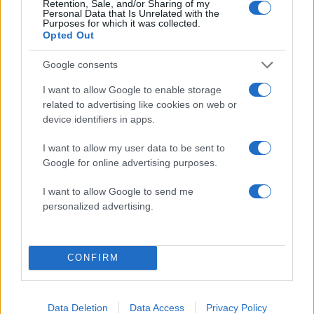
Retention, Sale, and/or Sharing of my
λίγο πριν τις 10 το βράδυ στο Παλάτι των
Personal Data that Is Unrelated with the
Purposes for which it was collected.
Βερσαλλιών.
Opted Out
Google consents
Ο Γάλλος πρόεδρος υποδέχτηκε τον Ντόναλντ
Τραμπ με μια θερμή χειραψία. Στη συνέχεια ο
I want to allow Google to enable storage
πρόεδρος των ΗΠΑ φίλησε σταυρωτά την
related to advertising like cookies on web or
device identifiers in apps.
πρώτη κυρία της Γαλλίας και στη συνέχεια οι
τρεις τους πόζαραν για τις καθιερωμένες
I want to allow my user data to be sent to
φωτογραφίες πριν το δείπνο.
Google for online advertising purposes.
ΔΙΑΦΗΜΙΣΗ
I want to allow Google to send me
personalized advertising.
CONFIRM
Data Deletion
Data Access
Privacy Policy