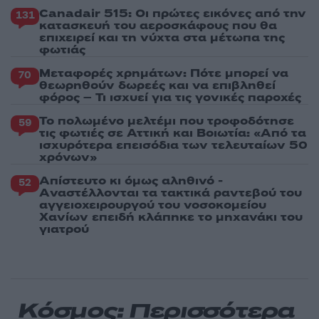
Canadair 515: Οι πρώτες εικόνες από την
131
κατασκευή του αεροσκάφους που θα
επιχειρεί και τη νύχτα στα μέτωπα της
φωτιάς
Μεταφορές χρημάτων: Πότε μπορεί να
70
θεωρηθούν δωρεές και να επιβληθεί
φόρος – Τι ισχυεί για τις γονικές παροχές
Το πολωμένο μελτέμι που τροφοδότησε
59
τις φωτιές σε Αττική και Βοιωτία: «Από τα
ισχυρότερα επεισόδια των τελευταίων 50
χρόνων»
Απίστευτο κι όμως αληθινό -
52
Aναστέλλονται τα τακτικά ραντεβού του
αγγειοχειρουργού του νοσοκομείου
Χανίων επειδή κλάπηκε το μηχανάκι του
γιατρού
Κόσμος: Περισσότερα