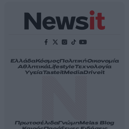
Ελλάδα
Κόσμος
Πολιτική
Οικονομία
Αθλητικά
Lifestyle
Τεχνολογία
Υγεία
Tasteit
Media
Driveit
Πρωτοσέλιδα
Γνώμη
Melas Blog
Καιρός
Παράξενες Ειδήσεις