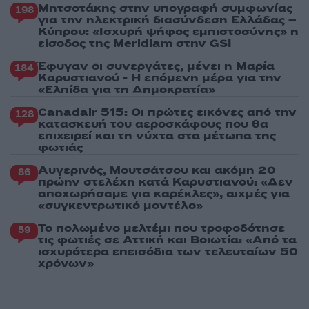
Μητσοτάκης στην υπογραφή συμφωνίας
198
για την ηλεκτρική διασύνδεση Ελλάδας –
Κύπρου: «Ισχυρή ψήφος εμπιστοσύνης» η
είσοδος της Meridiam στην GSI
Έφυγαν οι συνεργάτες, μένει η Μαρία
184
Καρυστιανού - Η επόμενη μέρα για την
«Ελπίδα για τη Δημοκρατία»
Canadair 515: Οι πρώτες εικόνες από την
128
κατασκευή του αεροσκάφους που θα
επιχειρεί και τη νύχτα στα μέτωπα της
φωτιάς
Αυγερινός, Μουτσάτσου και ακόμη 20
86
πρώην στελέχη κατά Καρυστιανού: «Δεν
αποχωρήσαμε για καρέκλες», αιχμές για
«συγκεντρωτικό μοντέλο»
Το πολωμένο μελτέμι που τροφοδότησε
59
τις φωτιές σε Αττική και Βοιωτία: «Από τα
ισχυρότερα επεισόδια των τελευταίων 50
χρόνων»