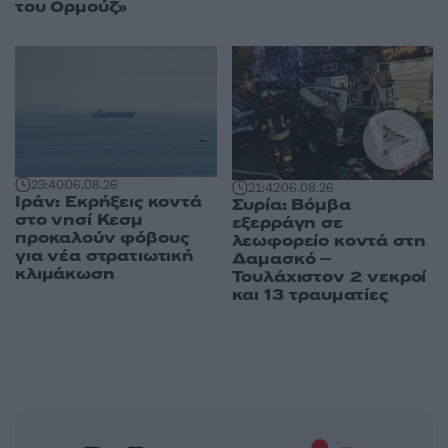
του Ορμούζ»
23:40
06.08.26
21:42
06.08.26
Ιράν: Εκρήξεις κοντά
Συρία: Βόμβα
στο νησί Κεσμ
εξερράγη σε
προκαλούν φόβους
λεωφορείο κοντά στη
για νέα στρατιωτική
Δαμασκό –
κλιμάκωση
Τουλάχιστον 2 νεκροί
και 13 τραυματίες