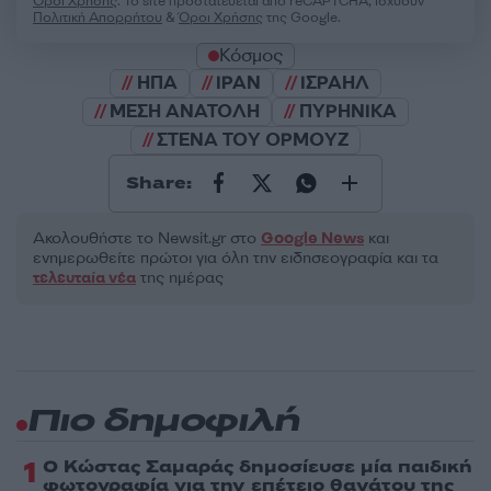
Όροι Χρήσης
. Το site προστατεύεται από reCAPTCHA, ισχύουν
Πολιτική Απορρήτου
&
Όροι Χρήσης
της Google.
Κόσμος
ΗΠΑ
ΙΡΑΝ
ΙΣΡΑΗΛ
ΜΕΣΗ ΑΝΑΤΟΛΗ
ΠΥΡΗΝΙΚΑ
ΣΤΕΝΑ ΤΟΥ ΟΡΜΟΥΖ
Share:
Ακολουθήστε το Νewsit.gr στο
Google News
και
ενημερωθείτε πρώτοι για όλη την ειδησεογραφία και τα
τελευταία νέα
της ημέρας
Πιο δημοφιλή
1
Ο Κώστας Σαμαράς δημοσίευσε μία παιδική
φωτογραφία για την επέτειο θανάτου της