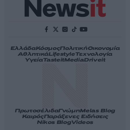
Ελλάδα
Κόσμος
Πολιτική
Οικονομία
Αθλητικά
Lifestyle
Τεχνολογία
Υγεία
Tasteit
Media
Driveit
Πρωτοσέλιδα
Γνώμη
Melas Blog
Καιρός
Παράξενες Ειδήσεις
Nikos Blog
Videos