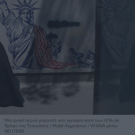
Μία Ιρανή περνά μπροστά από γκράφιτι κατά των ΗΠΑ σε
δρόμο της Τεχεράνης / Majid Asgaripour / WANA μέσω
REUTERS