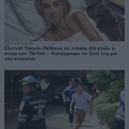
07:37
07.08.26
Σίντνεϊ Τάουλ: Πέθανε σε ηλικία 26 ετών η
σταρ του TikTok – Kατέγραφε τη ζωή της με
τον καρκίνο