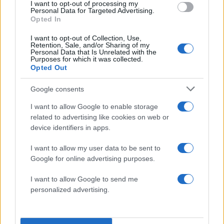
εκδώσει ειδικές εξαιρέσεις που θα επιτρέπουν
I want to opt-out of processing my
Personal Data for Targeted Advertising.
τις εξαγωγές ιρανικού πετρελαίου, πετροχημικών
Opted In
προϊόντων και παραγώγων τους, καθώς και την
I want to opt-out of Collection, Use,
παροχή τραπεζικών, ασφαλιστικών και
Retention, Sale, and/or Sharing of my
Personal Data that Is Unrelated with the
μεταφορικών υπηρεσιών που σχετίζονται με το
Purposes for which it was collected.
εμπόριο αυτό.
Opted Out
Google consents
Πυρηνικό πρόγραμμα και
I want to allow Google to enable storage
δεσμευμένα κεφάλαια
related to advertising like cookies on web or
device identifiers in apps.
Στο ζήτημα του πυρηνικού προγράμματος, η
I want to allow my user data to be sent to
Τεχεράνη επαναλαμβάνει τη δέσμευσή της ότι
Google for online advertising purposes.
δεν θα αποκτήσει ποτέ πυρηνικά όπλα. Ωστόσο,
I want to allow Google to send me
η τύχη των αποθεμάτων εμπλουτισμένου
personalized advertising.
ουρανίου και οι τεχνικές λεπτομέρειες για το
μέλλον του πυρηνικού προγράμματος