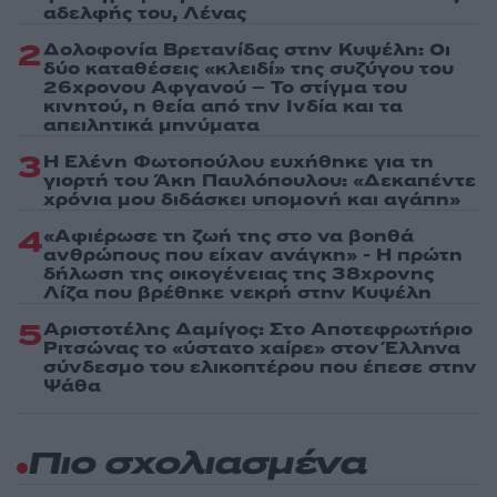
αδελφής του, Λένας
2
Δολοφονία Βρετανίδας στην Κυψέλη: Οι
δύο καταθέσεις «κλειδί» της συζύγου του
26χρονου Αφγανού – Το στίγμα του
κινητού, η θεία από την Ινδία και τα
απειλητικά μηνύματα
3
Η Ελένη Φωτοπούλου ευχήθηκε για τη
γιορτή του Άκη Παυλόπουλου: «Δεκαπέντε
χρόνια μου διδάσκει υπομονή και αγάπη»
4
«Αφιέρωσε τη ζωή της στο να βοηθά
ανθρώπους που είχαν ανάγκη» - Η πρώτη
δήλωση της οικογένειας της 38χρονης
Λίζα που βρέθηκε νεκρή στην Κυψέλη
5
Αριστοτέλης Δαμίγος: Στο Αποτεφρωτήριο
Ριτσώνας το «ύστατο χαίρε» στον Έλληνα
σύνδεσμο του ελικοπτέρου που έπεσε στην
Ψάθα
Πιο σχολιασμένα