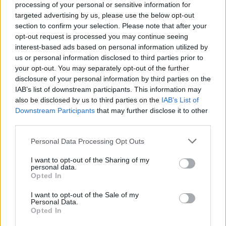
συνεργασία με περιφερειακούς εταίρους, να
processing of your personal or sensitive information for
targeted advertising by us, please use the below opt-out
καταρτίσουν σχέδιο οικονομικής ανάκαμψης και
section to confirm your selection. Please note that after your
ανοικοδόμησης του Ιράν, εξασφαλίζοντας
opt-out request is processed you may continue seeing
χρηματοδότηση τουλάχιστον 300
interest-based ads based on personal information utilized by
us or personal information disclosed to third parties prior to
δισεκατομμυρίων δολαρίων.
your opt-out. You may separately opt-out of the further
disclosure of your personal information by third parties on the
Παράλληλα, προβλέπεται η σταδιακή άρση όλων
IAB’s list of downstream participants. This information may
also be disclosed by us to third parties on the
IAB’s List of
των κυρώσεων κατά της Τεχεράνης,
Downstream Participants
that may further disclose it to other
συμπεριλαμβανομένων των περιορισμών που
third parties.
έχουν επιβληθεί από τις Ηνωμένες Πολιτείες,
Please note that this website/app uses one or more Google
Personal Data Processing Opt Outs
αλλά και όσων απορρέουν από αποφάσεις του
services and may gather and store information including but
Συμβουλίου Ασφαλείας του ΟΗΕ και του
not limited to your visit or usage behaviour. You may click to
I want to opt-out of the Sharing of my
personal data.
Διεθνούς Οργανισμού Ατομικής Ενέργειας.
grant or deny consent to Google and its third-party tags to
Opted In
use your data for below specified purposes in below Google
consent section.
I want to opt-out of the Sale of my
Μέχρι την οριστική κατάργηση των κυρώσεων,
Personal Data.
Opted In
το αμερικανικό υπουργείο Οικονομικών θα