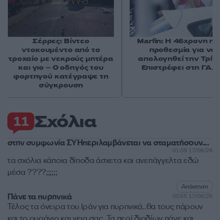
Σέρρες: Βίντεο
Marfin: Η 46χρονη πή
ντοκουμέντο από το
προθεσμία για να
τροχαίο με νεκρούς μητέρα
απολογηθεί την Τρίτη
και γιο – Ο οδηγός του
Επιστρέφει στη ΓΑΔ
φορτηγού κατέγραψε τη
σύγκρουση
Σχόλια
11
στην συμφωνία ΣΥΗπεριλαμβάνεται να σταματήσουν....
01:09 17/06/26
τα σχόλια κάποια δίποδα άσχετα και ανεπάγγελτα εδώ
μέσα ????;;;;;;
Απάντηση
Πάνε τα πυρηνικά
00:55 17/06/26
Τέλος τα όνειρα του Ιράν για πυρηνικά..θα τους πάρουν
και το ουράνιο και γεια σας. Τα περί διοδίων πάνε και