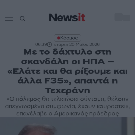
Μετάβαση
σε
o
32
περιεχόμενο
Κόσμος
06:39
Τετάρτη 20 Μαΐου 2026
Με το δάχτυλο στη
σκανδάλη οι ΗΠΑ –
«Ελάτε και θα ρίξουμε και
άλλα F35», απαντά η
Τεχεράνη
«Ο πόλεμος θα τελειώσει σύντομα, θέλουν
απεγνωσμένα συμφωνία, έχουν κουραστεί»,
επανέλαβε ο Αμερικανός πρόεδρος