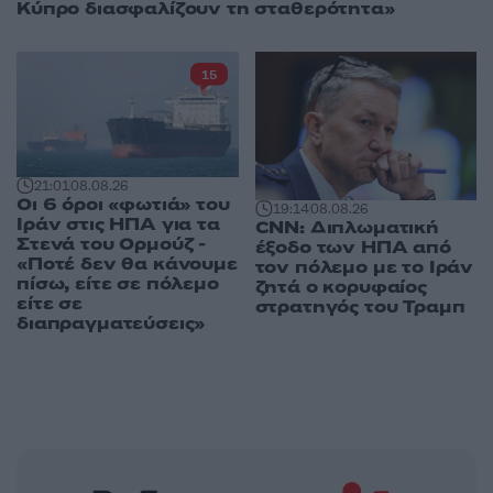
Κύπρο διασφαλίζουν τη σταθερότητα»
15
21:01
08.08.26
Οι 6 όροι «φωτιά» του
19:14
08.08.26
Ιράν στις ΗΠΑ για τα
CNN: Διπλωματική
Στενά του Ορμούζ -
έξοδο των ΗΠΑ από
«Ποτέ δεν θα κάνουμε
τον πόλεμο με το Ιράν
πίσω, είτε σε πόλεμο
ζητά ο κορυφαίος
είτε σε
στρατηγός του Τραμπ
διαπραγματεύσεις»