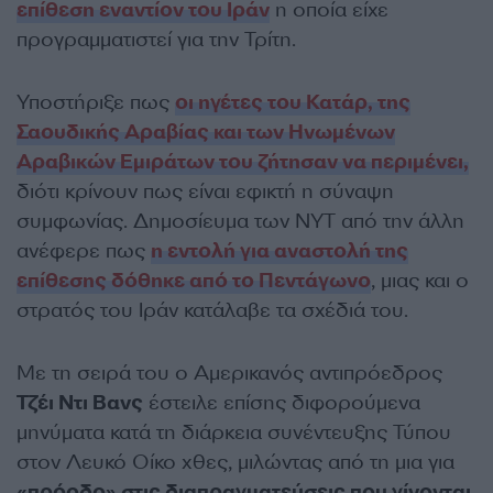
επίθεση εναντίον του Ιράν
η οποία είχε
προγραμματιστεί για την Τρίτη.
Υποστήριξε πως
οι ηγέτες του Κατάρ, της
Σαουδικής Αραβίας και των Ηνωμένων
Αραβικών Εμιράτων του ζήτησαν να περιμένει,
διότι κρίνουν πως είναι εφικτή η σύναψη
συμφωνίας. Δημοσίευμα των NYT από την άλλη
ανέφερε πως
η εντολή για αναστολή της
επίθεσης δόθηκε από το Πεντάγωνο
, μιας και ο
στρατός του Ιράν κατάλαβε τα σχέδιά του.
Με τη σειρά του ο Αμερικανός αντιπρόεδρος
Τζέι Ντι Βανς
έστειλε επίσης διφορούμενα
μηνύματα κατά τη διάρκεια συνέντευξης Τύπου
στον Λευκό Οίκο χθες, μιλώντας από τη μια για
«πρόοδο» στις διαπραγματεύσεις που γίνονται