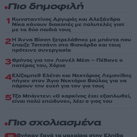
Πιο δημοφιλή
1
Κωνσταντίνος Αργυρός και Αλεξάνδρα
Νίκα κάνουν διακοπές με πολυτελές γιοτ
με τα δύο παιδιά τους
2
Η Άννα Βίσση ξετρελάθηκε με μπάντα που
έπαιζε Τσιτσάνη στο Φισκάρδο και τους
πρότεινε συνεργασία
3
Θρήνος για τον Λιονέλ Μέσι – Πέθανε ο
πατέρας του, Χόρχε
4
Ελίζαμπεθ Ελέτσι και Νεκτάριος Λεμονίδης
πήγαν στον Άγιο Νεκτάριο Βούλας για να
πάρουν την ευχή για τον γιο τους
5
Τζο Μπάιντεν: «Ο καρκίνος έχει εξαπλωθεί,
είναι πολύ επώδυνο», λέει ο γιος του
Πιο σχολιασμένα
Βγήκαν ξανά τα μαχαίρια στην Ελπίδα
96