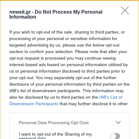
more surprises.
newsit.gr -
Do Not Process My Personal
— Seyed Abbas Araghchi
Information
(@araghchi)
May 19, 2026
If you wish to opt-out of the sale, sharing to third parties, or
processing of your personal or sensitive information for
targeted advertising by us, please use the below opt-out
section to confirm your selection. Please note that after your
Κρανίου τόπος ο Λίβανος
opt-out request is processed you may continue seeing
interest-based ads based on personal information utilized by
us or personal information disclosed to third parties prior to
Η αμερικανική κυβέρνηση λέει πως έχει σκοπό
your opt-out. You may separately opt-out of the further
να εξασφαλίσει ότι
το Ιράν δεν θα αποκτήσει
disclosure of your personal information by third parties on the
ποτέ πυρηνικό οπλοστάσιο
-παρότι η άλλη
IAB’s list of downstream participants. This information may
πλευρά αρνείται για δεκαετίες πως τρέφει τέτοια
also be disclosed by us to third parties on the
IAB’s List of
Downstream Participants
that may further disclose it to other
φιλοδοξία.
third parties.
Please note that this website/app uses one or more Google
Personal Data Processing Opt Outs
Ιρανικά μέσα ενημέρωσης επικρίνουν τους
services and may gather and store information including but
«υπερβολικούς» όρους
της τελευταίας
not limited to your visit or usage behaviour. You may click to
I want to opt-out of the Sharing of my
personal data.