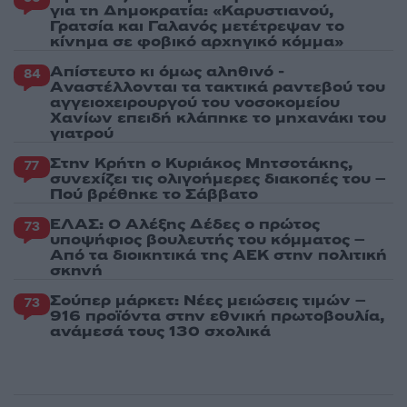
για τη Δημοκρατία: «Καρυστιανού,
Γρατσία και Γαλανός μετέτρεψαν το
κίνημα σε φοβικό αρχηγικό κόμμα»
Απίστευτο κι όμως αληθινό -
84
Aναστέλλονται τα τακτικά ραντεβού του
αγγειοχειρουργού του νοσοκομείου
Χανίων επειδή κλάπηκε το μηχανάκι του
γιατρού
Στην Κρήτη ο Κυριάκος Μητσοτάκης,
77
συνεχίζει τις ολιγοήμερες διακοπές του –
Πού βρέθηκε το Σάββατο
ΕΛΑΣ: Ο Αλέξης Δέδες ο πρώτος
73
υποψήφιος βουλευτής του κόμματος –
Από τα διοικητικά της ΑΕΚ στην πολιτική
σκηνή
Σούπερ μάρκετ: Νέες μειώσεις τιμών –
73
916 προϊόντα στην εθνική πρωτοβουλία,
ανάμεσά τους 130 σχολικά