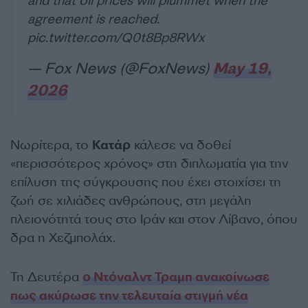
and that oil prices will plummet when the
agreement is reached.
pic.twitter.com/Q0t8Bp8RWx
— Fox News (@FoxNews)
May 19,
2026
Νωρίτερα, το
Κατάρ
κάλεσε να δοθεί
«περισσότερος χρόνος» στη διπλωματία για την
επίλυση της σύγκρουσης που έχει στοιχίσει τη
ζωή σε χιλιάδες ανθρώπους, στη μεγάλη
πλειονότητά τους στο Ιράν και στον Λίβανο, όπου
δρα η Χεζμπολάχ.
Τη Δευτέρα
ο Ντόναλντ Τραμπ ανακοίνωσε
πως ακύρωσε την τελευταία στιγμή νέα