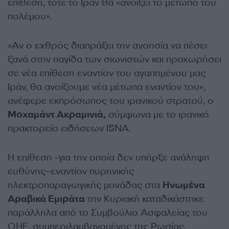
επίθεση, τότε το Ιράν θα «ανοίξει το μέτωπο του
πολέμου».
«Αν ο εχθρός διαπράξει την ανοησία να πέσει
ξανά στην παγίδα των σιωνιστών και προχωρήσει
σε νέα επίθεση εναντίον του αγαπημένου μας
Ιράν, θα ανοίξουμε νέα μέτωπα εναντίον του»,
ανέφερε εκπρόσωπος του ιρανικού στρατού, ο
Μοχαμάντ Ακραμινιά,
σύμφωνα με το ιρανικό
πρακτορείο ειδήσεων ISNA.
Η επίθεση -για την οποία δεν υπήρξε ανάληψη
ευθύνης–εναντίον πυρηνικής
ηλεκτροπαραγωγικής μονάδας στα
Ηνωμένα
Αραβικά Εμιράτα
την Κυριακή καταδικάστηκε
παράλληλα από το Συμβούλιο Ασφαλείας του
ΟΗΕ, συμπεριλαμβανομένης της Ρωσίας.