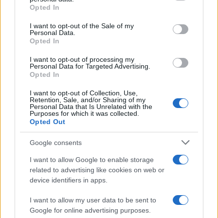
«προσφοράς» της Ουάσιγκτον. Σύμφωνα με το
grant or deny consent to Google and its third-party tags to
Opted In
use your data for below specified purposes in below Google
πρακτορείο ειδήσεων FARS, η Ουάσιγκτον
consent section.
I want to opt-out of the Sale of my
απαιτεί ιδίως το Ιράν να μη διατηρήσει παρά
Personal Data.
μόνο μια πυρηνική εγκατάσταση σε λειτουργία
Opted In
και να δεχτεί να παραδοθεί και να μεταφερθεί
I want to opt-out of processing my
Personal Data for Targeted Advertising.
στις ΗΠΑ το απόθεμα ουρανίου εμπλουτισμένου
Opted In
κατά υψηλό ποσοστό που διαθέτει.
I want to opt-out of Collection, Use,
Retention, Sale, and/or Sharing of my
Personal Data that Is Unrelated with the
Στον Κόλπο, η Τεχεράνη διατηρεί πάντα τον
Purposes for which it was collected.
έλεγχο των
Στενών του Ορμούζ,
στρατηγικής
Opted Out
σημασίας για την εξαγωγή υδρογονανθράκων
Google consents
από τη Μέση Ανατολή στον υπόλοιπο κόσμο,
I want to allow Google to enable storage
προκαλώντας έντονες οικονομικές αναταράξεις
related to advertising like cookies on web or
χιλιάδες χιλιόμετρα μακριά, κι η Ουάσιγκτον τον
device identifiers in apps.
αποκλεισμό των ιρανικών λιμανιών σε αντίποινα.
I want to allow my user data to be sent to
Google for online advertising purposes.
Στο άλλο θέατρο του πολέμου, στο μέτωπο του