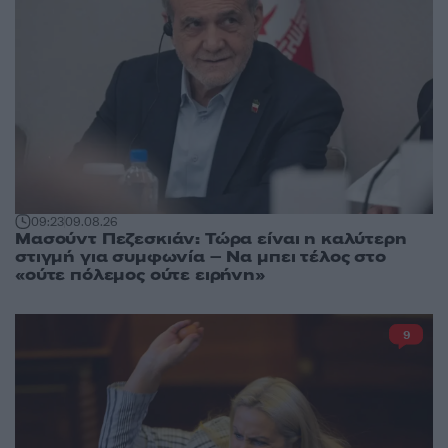
09:23
09.08.26
Μασούντ Πεζεσκιάν: Τώρα είναι η καλύτερη
στιγμή για συμφωνία – Να μπει τέλος στο
«ούτε πόλεμος ούτε ειρήνη»
9