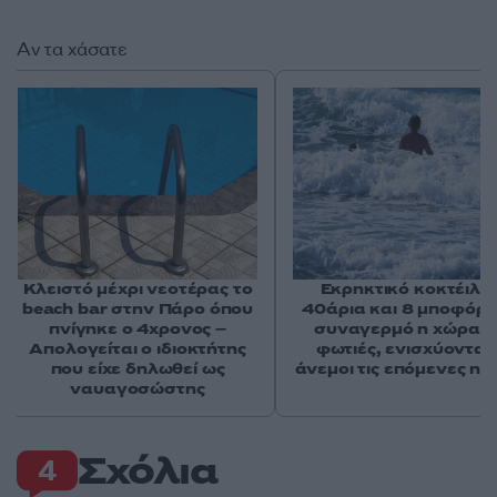
Αν τα χάσατε
Κλειστό μέχρι νεοτέρας το
Εκρηκτικό κοκτέιλ μ
beach bar στην Πάρο όπου
40άρια και 8 μποφόρ -
πνίγηκε ο 4χρονος –
συναγερμό η χώρα γ
Απολογείται ο ιδιοκτήτης
φωτιές, ενισχύονται 
που είχε δηλωθεί ως
άνεμοι τις επόμενες ημ
ναυαγοσώστης
Σχόλια
4