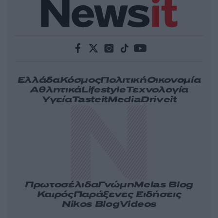
Ελλάδα
Κόσμος
Πολιτική
Οικονομία
Αθλητικά
Lifestyle
Τεχνολογία
Υγεία
Tasteit
Media
Driveit
Πρωτοσέλιδα
Γνώμη
Melas Blog
Καιρός
Παράξενες Ειδήσεις
Nikos Blog
Videos