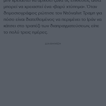
μην χρειαστεί να αρχίσει ξανά τις επιθέσεις αλλά
μπορεί να χρειαστεί ένα «βαρύ χτύπημα». Όταν
δημοσιογράφος ρώτησε τον Ντόναλντ Τραμπ για
πόσο είναι διατεθειμένος να περιμένει το Ιράν να
κάτσει στο τραπέζι των διαπραγματεύσεων, είπε
το πολύ τρεις ημέρες.
ΔΙΑΦΗΜΙΣΗ