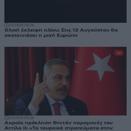
23:24
08.08.26
Ολική έκλειψη ηλίου: Στις 12 Αυγούστου θα
σκοτεινιάσει η μισή Ευρώπη
20
23:05
08.08.26
Ακραία πρόκληση Φιντάν παραμονές του
Αττίλα ΙΙ: «Τα τουρκικά στρατεύματα στην