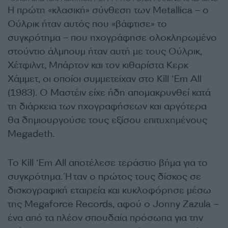
Η πρώτη «κλασική» σύνθεση των Metallica – ο
Ούλρικ ήταν αυτός που «βάφτισε» το
συγκρότημα – που ηχογράφησε ολοκληρωμένο
στούντιο άλμπουμ ήταν αυτή με τους Ούλρικ,
Χέτφιλντ, Μπάρτον και τον κιθαρίστα Κερκ
Χάμμετ, οι οποίοι συμμετείχαν στο Kill ‘Em All
(1983). Ο Μαστέιν είχε ήδη απομακρυνθεί κατά
τη διάρκεια των ηχογραφήσεων και αργότερα
θα δημιουργούσε τους εξίσου επιτυχημένους
Megadeth.
Το Kill ‘Em All αποτέλεσε τεράστιο βήμα για το
συγκρότημα. Ήταν ο πρώτος τους δίσκος σε
δισκογραφική εταιρεία και κυκλοφόρησε μέσω
της Megaforce Records, αφού ο Jonny Zazula –
ένα από τα πλέον σπουδαία πρόσωπα για την