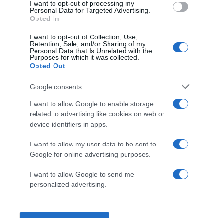
I want to opt-out of processing my
Personal Data for Targeted Advertising.
Opted In
I want to opt-out of Collection, Use,
Retention, Sale, and/or Sharing of my
Personal Data that Is Unrelated with the
Purposes for which it was collected.
Opted Out
Λίγο αργότερα, η τραγωδία χτύπησε το
συγκρότημα:
ο Κλιφ Μπέρτον σκοτώθηκε σε
Google consents
δυστύχημα με λεωφορείο το 1986.
Τη θέση
I want to allow Google to enable storage
του πήρε ο Τζέισον Νιούστεντ, ο οποίος όμως
related to advertising like cookies on web or
δεν είχε ιδιαίτερη παρουσία στο μιξ του άλμπουμ
device identifiers in apps.
…And Justice for All, κάτι που προκάλεσε τη
I want to allow my user data to be sent to
δυσαρέσκειά του — όπως έχει ο ίδιος
Google for online advertising purposes.
παραδεχτεί σε συνεντεύξεις.
I want to allow Google to send me
personalized advertising.
Παρά τις δυσκολίες, οι Metallica συνέχισαν να
γράφουν ιστορία. Το
1990 κέρδισαν το πρώτο
τους Grammy για το “One”
, ενώ το
1991
το