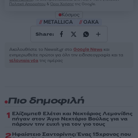
Πολιτική Απορρήτου
&
Όροι Χρήσης
της Google.
Κόσμος
METALLICA
ΟΑΚΑ
Share:
Ακολουθήστε το Νewsit.gr στο
Google News
και
ενημερωθείτε πρώτοι για όλη την ειδησεογραφία και τα
τελευταία νέα
της ημέρας
Πιο δημοφιλή
1
Ελίζαμπεθ Ελέτσι και Νεκτάριος Λεμονίδης
πήγαν στον Άγιο Νεκτάριο Βούλας για να
πάρουν την ευχή για τον γιο τους
2
Ηφαίστειο Σαντορίνης: Ένας 15χρονος που