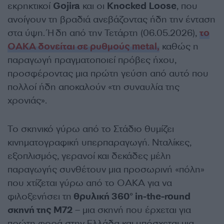
εκρηκτικοί
Gojira
και οι
Knocked
Loose
, που
ανοίγουν τη βραδιά ανεβάζοντας ήδη την ένταση
στα ύψη. Ήδη από την Τετάρτη (06.05.2026),
το
ΟΑΚΑ δονείται σε ρυθμούς metal,
καθώς η
παραγωγή πραγματοποιεί πρόβες ήχου,
προσφέροντας μια πρώτη γεύση από αυτό που
πολλοί ήδη αποκαλούν «τη συναυλία της
χρονιάς».
Το σκηνικό γύρω από το Στάδιο θυμίζει
κινηματογραφική υπερπαραγωγή. Νταλίκες,
εξοπλισμός, γερανοί και δεκάδες μέλη
παραγωγής συνθέτουν μια προσωρινή «πόλη»
που χτίζεται γύρω από το ΟΑΚΑ για να
φιλοξενήσει τη
θρυλική 360° in-the-round
σκηνή της M72
– μια σκηνή που έρχεται για
πρώτη φορά στην Ελλάδα και υπόσχεται μια