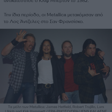
αντικατέστησε ο Κλιφ Μπέρτον το 1982.
Την ίδια περίοδο, οι Metallica μετακόμισαν από
το Λος Άντζελες στο Σαν Φρανσίσκο.
Τα μέλη των Metallica: James Hetfield, Robert Trujillo, Lars
Ulrich and Kirk Hammett / EPA-PHOTO/DPA/JENS KALAENE