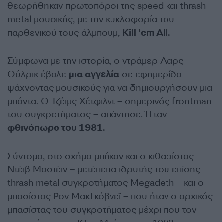
θεωρήθηκαν πρωτοπόροι της speed και thrash
metal μουσικής, με την κυκλοφορία του
παρθενικού τους άλμπουμ,
Kill ’em All.
Σύμφωνα με την ιστορία, ο ντράμερ Λαρς
Ούλρικ έβαλε
μια αγγελία
σε εφημερίδα
ψάχνοντας μουσικούς για να δημιουργήσουν μια
μπάντα. Ο Τζέιμς Χέτφιλντ – σημερινός frontman
του συγκροτήματος – απάντησε. Ήταν
φθινόπωρο του 1981.
Σύντομα, στο σχήμα μπήκαν και ο κιθαρίστας
Ντέιβ Μαστέιν – μετέπειτα ιδρυτής του επίσης
thrash metal συγκροτήματος Megadeth – και ο
μπασίστας Ρον ΜακΓκόβνεϊ – που ήταν ο αρχικός
μπασίστας του συγκροτήματος μέχρι που τον