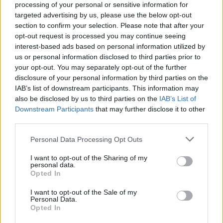
processing of your personal or sensitive information for
targeted advertising by us, please use the below opt-out
Το 1986 κυκλοφόρησε το
Master of Puppets
,
section to confirm your selection. Please note that after your
ένας από τους πιο σημαντικούς δίσκους στην
opt-out request is processed you may continue seeing
interest-based ads based on personal information utilized by
ιστορία του metal. Έφτασε στο Νο. 29 του
us or personal information disclosed to third parties prior to
Billboard 200 και καθιέρωσε το συγκρότημα
your opt-out. You may separately opt-out of the further
τόσο εμπορικά όσο και καλλιτεχνικά.
disclosure of your personal information by third parties on the
IAB’s list of downstream participants. This information may
Ακολούθησε περιοδεία με τον
Ozzy Osbourne
,
also be disclosed by us to third parties on the
IAB’s List of
που τους έδωσε ακόμη μεγαλύτερη
Downstream Participants
that may further disclose it to other
αναγνωρισιμότητα.
third parties.
Please note that this website/app uses one or more Google
Personal Data Processing Opt Outs
ΔΙΑΦΗΜΙΣΗ
services and may gather and store information including but
not limited to your visit or usage behaviour. You may click to
I want to opt-out of the Sharing of my
personal data.
grant or deny consent to Google and its third-party tags to
Opted In
use your data for below specified purposes in below Google
consent section.
I want to opt-out of the Sale of my
Personal Data.
Opted In