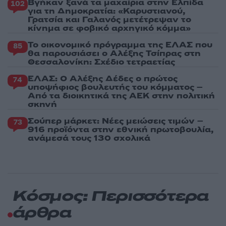
Βγήκαν ξανά τα μαχαίρια στην Ελπίδα
102
για τη Δημοκρατία: «Καρυστιανού,
Γρατσία και Γαλανός μετέτρεψαν το
κίνημα σε φοβικό αρχηγικό κόμμα»
Το οικονομικό πρόγραμμα της ΕΛΑΣ που
85
θα παρουσιάσει ο Αλέξης Τσίπρας στη
Θεσσαλονίκη: Σχέδιο τετραετίας
ΕΛΑΣ: Ο Αλέξης Δέδες ο πρώτος
74
υποψήφιος βουλευτής του κόμματος –
Από τα διοικητικά της ΑΕΚ στην πολιτική
σκηνή
Σούπερ μάρκετ: Νέες μειώσεις τιμών –
73
916 προϊόντα στην εθνική πρωτοβουλία,
ανάμεσά τους 130 σχολικά
Κόσμος: Περισσότερα
άρθρα