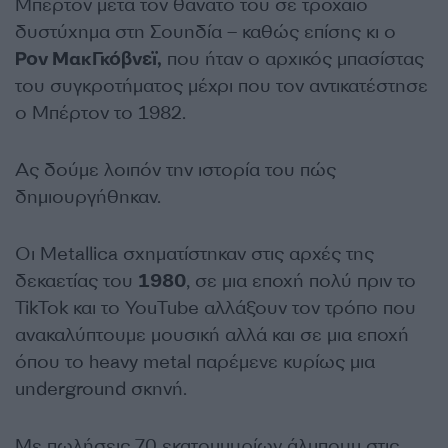
Μπέρτον μετά τον θάνατό του σε τροχαίο
δυστύχημα στη Σουηδία – καθώς επίσης κι ο
Ρον ΜακΓκόβνεϊ,
που ήταν ο αρχικός μπασίστας
του συγκροτήματος μέχρι που τον αντικατέστησε
ο Μπέρτον το 1982.
Ας δούμε λοιπόν την ιστορία του πώς
δημιουργήθηκαν.
Οι Metallica σχηματίστηκαν στις αρχές της
δεκαετίας του
1980
, σε μια εποχή πολύ πριν το
TikTok και το YouTube αλλάξουν τον τρόπο που
ανακαλύπτουμε μουσική αλλά και σε μια εποχή
όπου το heavy metal παρέμενε κυρίως μια
underground σκηνή.
Με πωλήσεις 70 εκατομμυρίων άλμπουμ στις