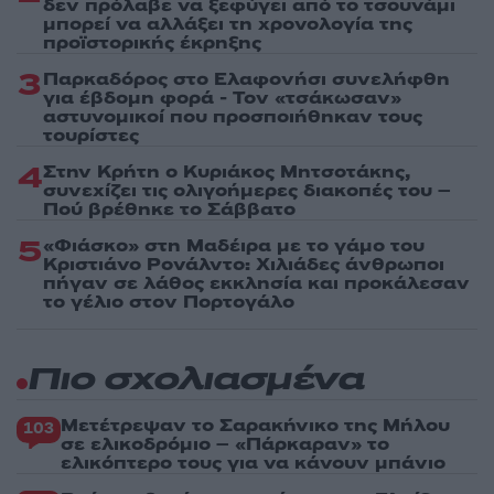
δεν πρόλαβε να ξεφύγει από το τσουνάμι
μπορεί να αλλάξει τη χρονολογία της
προϊστορικής έκρηξης
3
Παρκαδόρος στο Ελαφονήσι συνελήφθη
για έβδομη φορά - Τον «τσάκωσαν»
αστυνομικοί που προσποιήθηκαν τους
τουρίστες
4
Στην Κρήτη ο Κυριάκος Μητσοτάκης,
συνεχίζει τις ολιγοήμερες διακοπές του –
Πού βρέθηκε το Σάββατο
5
«Φιάσκο» στη Μαδέιρα με το γάμο του
Κριστιάνο Ρονάλντο: Χιλιάδες άνθρωποι
πήγαν σε λάθος εκκλησία και προκάλεσαν
το γέλιο στον Πορτογάλο
Πιο σχολιασμένα
Μετέτρεψαν το Σαρακήνικο της Μήλου
103
σε ελικοδρόμιο – «Πάρκαραν» το
ελικόπτερο τους για να κάνουν μπάνιο