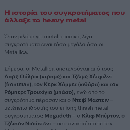
Η ιστορία του συγκροτήματος που
άλλαξε το heavy metal
Όταν μιλάμε για metal μουσική, λίγα
συγκροτήματα είναι τόσο μεγάλα όσο οι
Metallica.
Σήμερα, οι Metallica αποτελούνται από τους
Λαρς Ούλρικ (ντραμς) και Τζέιμς Χέτφιλντ
(frontman), τον Κερκ Χάμμετ (κιθάρα) και τον
Ρόμπερτ Τρουχίγιο (μπάσο),
ενώ από το
συγκρότημα πέρασαν και ο
Ντέιβ Μαστέιν
–
μετέπειτα ιδρυτής του επίσης thrash metal
συγκροτήματος
Megadeth –
ο
Κλιφ Μπέρτον, ο
Τζέισον Νιούστεντ
– που αντικατέστησε τον