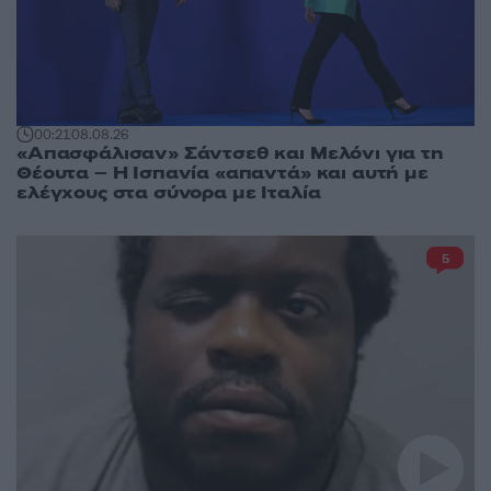
00:21
08.08.26
«Απασφάλισαν» Σάντσεθ και Μελόνι για τη
Θέουτα – Η Ισπανία «απαντά» και αυτή με
ελέγχους στα σύνορα με Ιταλία
5