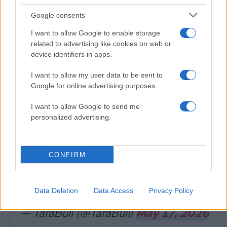
pic.twitter.com/FWsCyQE8US
Google consents
— vision (@JakesVision)
May 16,
I want to allow Google to enable storage
2026
related to advertising like cookies on web or
device identifiers in apps.
I want to allow my user data to be sent to
Google for online advertising purposes.
Pandemonium at Lenox Mall, Atlanta.
Crowds hopped the barriers to race for a
I want to allow Google to send me
personalized advertising.
chance to get the new Swatch x Audemars
Piguet (AP) release.
CONFIRM
Grown adults fighting over a watch. What
are we even doing？
pic.twitter.com/5m67Ijp6vo
Data Deletion
Data Access
Privacy Policy
— TaraBull (@TaraBull)
May 17, 2026