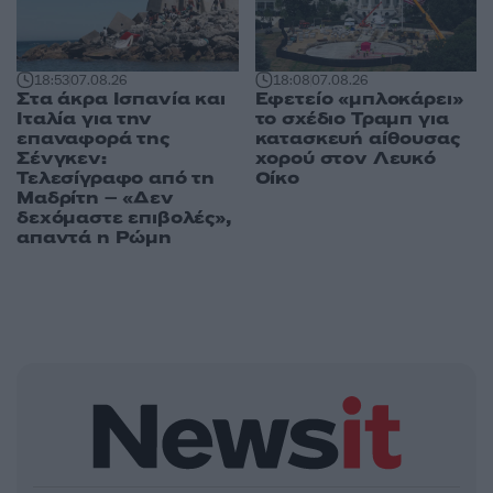
18:53
07.08.26
18:08
07.08.26
Στα άκρα Ισπανία και
Εφετείο «μπλοκάρει»
Ιταλία για την
το σχέδιο Τραμπ για
επαναφορά της
κατασκευή αίθουσας
Σένγκεν:
χορού στον Λευκό
Τελεσίγραφο από τη
Οίκο
Μαδρίτη – «Δεν
δεχόμαστε επιβολές»,
απαντά η Ρώμη