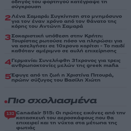
οδηγός του φορτηγού κατέγραψε τη
σύγκρουση
2
Λένα Σαμαρά: Συγκίνηση στο μνημόσυνο
για τον έναν χρόνο από τον θάνατο της
κόρης του Αντώνη Σαμαρά
3
Σοκαριστική υπόθεση στην Κρήτη:
Τουρίστας ρωτούσε πόσο να πληρώσει για
να ασελγήσει σε 10χρονο κορίτσι - Το παιδί
καθόταν αμέριμνο σε αυλή επιχείρησης
4
Γερμανία: Συνελήφθη 31χρονος για τρεις
ανθρωποκτονίες μελών της greek mafia
5
Έφυγε από τη ζωή η Χριστίνα Πιτουρά,
πρώην σύζυγος του Βασίλη Χιώτη
Πιο σχολιασμένα
Canadair 515: Οι πρώτες εικόνες από την
132
κατασκευή του αεροσκάφους που θα
επιχειρεί και τη νύχτα στα μέτωπα της
φωτιάς