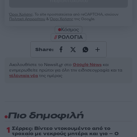
Υποβολή σχολίου
Όροι Χρήσης
. Το site προστατεύεται από reCAPTCHA, ισχύουν
Πολιτική Απορρήτου
&
Όροι Χρήσης
της Google.
Κόσμος
ΡΟΛΟΓΙΑ
Share:
Ακολουθήστε το Νewsit.gr στο
Google News
και
ενημερωθείτε πρώτοι για όλη την ειδησεογραφία και τα
τελευταία νέα
της ημέρας
Πιο δημοφιλή
1
Σέρρες: Βίντεο ντοκουμέντο από το
τροχαίο με νεκρούς μητέρα και γιο – Ο