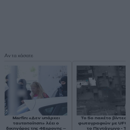
Αν τα χάσατε
Marfin: «Δεν υπάρχει
Το 5ο πακέτο βίντεο 
ταυτοποίηση» λέει ο
φωτογραφιών με UFO 
δικηγόρος της 46χρονης –
το Πεντάγωνο - Το