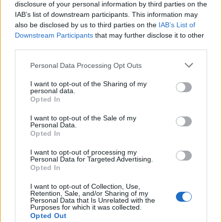
disclosure of your personal information by third parties on the
IAB’s list of downstream participants. This information may
The rare collaboration has seen long…
also be disclosed by us to third parties on the
IAB’s List of
pic.twitter.com/pVTqfWAVIv
Downstream Participants
that may further disclose it to other
third parties.
— Channel 4 News
Please note that this website/app uses one or more Google
Personal Data Processing Opt Outs
(@Channel4News)
May 18, 2026
services and may gather and store information including but
not limited to your visit or usage behaviour. You may click to
I want to opt-out of the Sharing of my
personal data.
grant or deny consent to Google and its third-party tags to
Opted In
use your data for below specified purposes in below Google
consent section.
I want to opt-out of the Sale of my
BREAKING
Personal Data.
Opted In
AP x Swatch launch in Miami (Aventura) just
I want to opt-out of processing my
got shut down.
Personal Data for Targeted Advertising.
Opted In
3,000+ people flooded the mall causing a
I want to opt-out of Collection, Use,
Retention, Sale, and/or Sharing of my
massive stampede.
@SwatchUS
Personal Data that Is Unrelated with the
Purposes for which it was collected.
@AudemarsPiguet
Opted Out