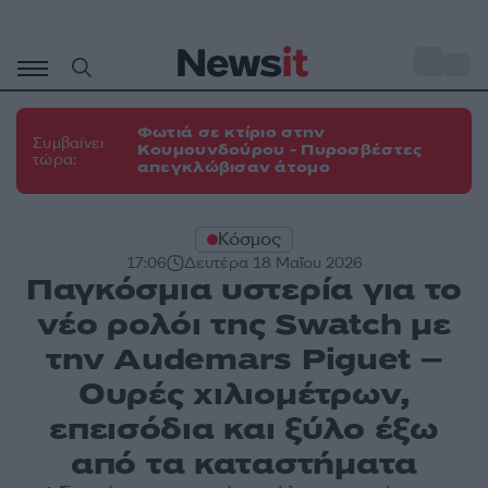
Μετάβαση
σε
o
31
περιεχόμενο
Φωτιά σε κτίριο στην
Συμβαίνει
Κουμουνδούρου - Πυροσβέστες
τώρα:
απεγκλώβισαν άτομο
Κόσμος
17:06
Δευτέρα 18 Μαΐου 2026
Παγκόσμια υστερία για το
νέο ρολόι της Swatch με
την Audemars Piguet –
Ουρές χιλιομέτρων,
επεισόδια και ξύλο έξω
από τα καταστήματα