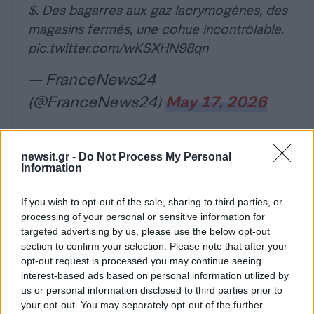
$. Des bagarres aux gaz lacrymogènes, des
magasins fermés, une cohue incontrôlable.
pic.twitter.com/wKSXHN98qn
— FranceNews24
(@FranceNews24)
May 17, 2026
newsit.gr -
Do Not Process My Personal
Information
Shoppers brawled outside a Swatch store
in Milan following the launch of its new
If you wish to opt-out of the sale, sharing to third parties, or
collaboration with luxury watchmaker
processing of your personal or sensitive information for
Audemars Piguet.
targeted advertising by us, please use the below opt-out
section to confirm your selection. Please note that after your
opt-out request is processed you may continue seeing
The watch sells for £335 retail, but some
interest-based ads based on personal information utilized by
have been seen put up for resale online for
us or personal information disclosed to third parties prior to
up to £16,000.
your opt-out. You may separately opt-out of the further