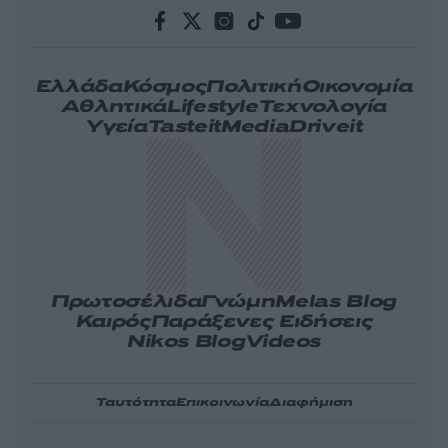
Ελλάδα
Κόσμος
Πολιτική
Οικονομία
Αθλητικά
Lifestyle
Τεχνολογία
Υγεία
Tasteit
Media
Driveit
Πρωτοσέλιδα
Γνώμη
Melas Blog
Καιρός
Παράξενες Ειδήσεις
Nikos Blog
Videos
Ταυτότητα
Επικοινωνία
Διαφήμιση