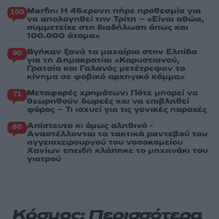
Marfin: Η 46χρονη πήρε προθεσμία για
100
να απολογηθεί την Τρίτη – «Είναι αθώα,
συμμετείχε στη διαδήλωση όπως και
100.000 άτομα»
Βγήκαν ξανά τα μαχαίρια στην Ελπίδα
90
για τη Δημοκρατία: «Καρυστιανού,
Γρατσία και Γαλανός μετέτρεψαν το
κίνημα σε φοβικό αρχηγικό κόμμα»
Μεταφορές χρημάτων: Πότε μπορεί να
71
θεωρηθούν δωρεές και να επιβληθεί
φόρος – Τι ισχυεί για τις γονικές παροχές
Απίστευτο κι όμως αληθινό -
60
Aναστέλλονται τα τακτικά ραντεβού του
αγγειοχειρουργού του νοσοκομείου
Χανίων επειδή κλάπηκε το μηχανάκι του
γιατρού
Κόσμος: Περισσότερα