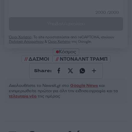
2000 /2000
Υποβολή σχολίου
Όροι Χρήσης
. Το site προστατεύεται από reCAPTCHA, ισχύουν
Πολιτική Απορρήτου
&
Όροι Χρήσης
της Google.
Κόσμος
ΔΑΣΜΟΙ
ΝΤΟΝΑΛΝΤ ΤΡΑΜΠ
Share:
Ακολουθήστε το Νewsit.gr στο
Google News
και
ενημερωθείτε πρώτοι για όλη την ειδησεογραφία και τα
τελευταία νέα
της ημέρας