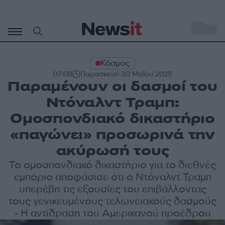
Μετάβαση
σε
o
27
περιεχόμενο
Κόσμος
07:08
Παρασκευή 30 Μαΐου 2025
Παραμένουν οι δασμοί του
Ντόναλντ Τραμπ:
Ομοσπονδιακό δικαστήριο
«παγώνει» προσωρινά την
ακύρωσή τους
Το ομοσπονδιακό δικαστήριο για το διεθνές
εμπόριο αποφάσισε ότι ο Ντόναλντ Τραμπ
υπερέβη τις εξουσίες του επιβάλλοντας
τους γενικευμένους τελωνειακούς δασμούς
- Η αντίδραση του Αμερικανού προέδρου