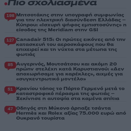
Πιο σχολιασμένα
Μητσοτάκης στην υπογραφή συμφωνίας
198
για την ηλεκτρική διασύνδεση Ελλάδας –
Κύπρου: «Ισχυρή ψήφος εμπιστοσύνης» η
είσοδος της Meridiam στην GSI
Canadair 515: Οι πρώτες εικόνες από την
127
κατασκευή του αεροσκάφους που θα
επιχειρεί και τη νύχτα στα μέτωπα της
φωτιάς
Αυγερινός, Μουτσάτσου και ακόμη 20
85
πρώην στελέχη κατά Καρυστιανού: «Δεν
αποχωρήσαμε για καρέκλες», αιχμές για
«συγκεντρωτικό μοντέλο»
Κρανίου τόπος το Πόρτο Γερμενό μετά το
51
καταστροφικό πέρασμα της φωτιάς –
Ξεκίνησε η αυτοψία στα καμένα σπίτια
Οδηγός στη Μύκονο άρπαξε τσάντα
47
Hermès και Rolex αξίας 75.000 ευρώ από
Ουκρανό τουρίστα