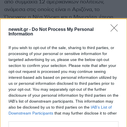
από συμμαχία 12 αμερικανικών πολιτειών,
ανάμεσα στις οποίες είναι η Αριζόνα, το
Όρεγκον, η Νέα Υόρκη και η Μινεσότα, έτερη
από συλλογικό φορέα μικρών επιχειρήσεων, που
newsit.gr -
Do Not Process My Personal
πρόσαψαν στον Ντόναλντ Τραμπ και στην
Information
κυβέρνησή του πως ιδιοποιήθηκε εξουσίες που
ανήκουν στο Κογκρέσο.
If you wish to opt-out of the sale, sharing to third parties, or
processing of your personal or sensitive information for
targeted advertising by us, please use the below opt-out
Τη 2η Απριλίου, ή ημέρα της «απελευθέρωσης»,
section to confirm your selection. Please note that after your
όπως τη βάφτισε, ο Ρεπουμπλικάνος ανήγγειλε
opt-out request is processed you may continue seeing
interest-based ads based on personal information utilized by
κυμαινόμενους «ανταποδοτικούς» τελωνειακούς
us or personal information disclosed to third parties prior to
δασμούς σε ουσιαστικά όλες τις χώρες του
your opt-out. You may separately opt-out of the further
κόσμου, προτού κάνει πίσω, αντιμέτωπος με τον
disclosure of your personal information by third parties on the
πανικό στις αγορές, ανακοινώνοντας παύση του
IAB’s list of downstream participants. This information may
also be disclosed by us to third parties on the
IAB’s List of
μέτρου για 90 ημέρες –διατηρώντας μολαταύτα
Downstream Participants
that may further disclose it to other
σε ισχύ τους δασμούς «βάσης» 10%–, ώστε να
third parties.
διεξαχθούν διαπραγματεύσεις για εμπορικές