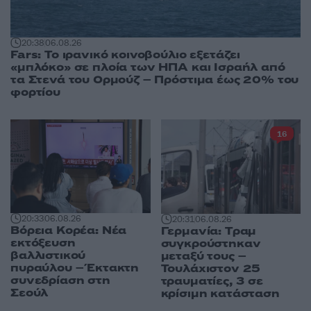
20:38
06.08.26
Fars: Το ιρανικό κοινοβούλιο εξετάζει
«μπλόκο» σε πλοία των ΗΠΑ και Ισραήλ από
τα Στενά του Ορμούζ – Πρόστιμα έως 20% του
φορτίου
16
20:33
06.08.26
20:31
06.08.26
Βόρεια Κορέα: Νέα
Γερμανία: Tραμ
εκτόξευση
συγκρούστηκαν
βαλλιστικού
μεταξύ τους –
πυραύλου – Έκτακτη
Τουλάχιστον 25
συνεδρίαση στη
τραυματίες, 3 σε
Σεούλ
κρίσιμη κατάσταση