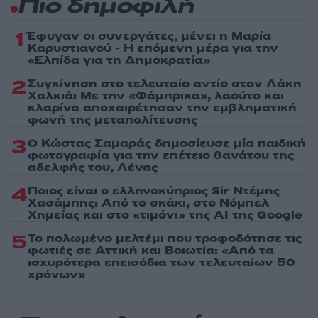
Πιο δημοφιλή
1
Έφυγαν οι συνεργάτες, μένει η Μαρία
Καρυστιανού - Η επόμενη μέρα για την
«Ελπίδα για τη Δημοκρατία»
2
Συγκίνηση στο τελευταίο αντίο στον Λάκη
Χαλκιά: Με την «Φάμπρικα», λαούτο και
κλαρίνα αποχαιρέτησαν την εμβληματική
φωνή της μεταπολίτευσης
3
Ο Κώστας Σαμαράς δημοσίευσε μία παιδική
φωτογραφία για την επέτειο θανάτου της
αδελφής του, Λένας
4
Ποιος είναι ο ελληνοκύπριος Sir Ντέμης
Χασάμπης: Από το σκάκι, στο Νόμπελ
Χημείας και στο «τιμόνι» της AI της Google
5
Το πολωμένο μελτέμι που τροφοδότησε τις
φωτιές σε Αττική και Βοιωτία: «Από τα
ισχυρότερα επεισόδια των τελευταίων 50
χρόνων»