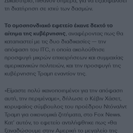
Δικαστήριο, πιθανόν σήμερα, για να εξασφαλίσει
τη διατήρηση σε ισχύ των δασμών.
Το ομοσπονδιακό εφετείο έκανε δεκτό το
αίτημα της κυβέρνησης
, αναφέροντας πως θα
καταπιαστεί με τις δυο διαδικασίες — την
απόφαση του ITC, η οποία ακολούθησε
προσφυγή μικρών επιχειρήσεων και συμμαχίας
αμερικανικών πολιτειών, και την προσφυγή της
κυβέρνησης Τραμπ εναντίον της.
«Είμαστε πολύ ικανοποιημένοι για την απόφαση
αυτή, την περιμέναμε», δήλωσε ο Κέβιν Χάσετ,
κορυφαίος σύμβουλος του προέδρου Ντόναλντ
Τραμπ για οικονομικά ζητήματα, στο Fox News.
Κατ’ αυτόν, το εφετείο αντιλήφθηκε πως «θα
ξαναδώσουμε στην Αμερική το μεγαλείο της