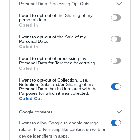
Please note that this website/app uses one or more Google
Personal Data Processing Opt Outs
συμφωνίες.
services and may gather and store information including but
not limited to your visit or usage behaviour. You may click to
I want to opt-out of the Sharing of my
personal data.
grant or deny consent to Google and its third-party tags to
Έπειτα από μπραντεφέρ και κλιμάκωση των
Opted In
use your data for below specified purposes in below Google
κολοσσιαίων δασμών από τη μια κι από την άλλη
consent section.
I want to opt-out of the Sale of my
πλευρά,
το Πεκίνο και η Ουάσιγκτον εντέλει
Personal Data.
Opted In
συνεννοήθηκαν στα μέση Μαΐου και κατέβασαν
τους δασμούς στο 10%
για τα αμερικανικά
I want to opt-out of processing my
Personal Data for Targeted Advertising.
αγαθά και στο
30% για τα κινεζικά
, ενόψει
Opted In
διμερών διαπραγματεύσεων.
I want to opt-out of Collection, Use,
Retention, Sale, and/or Sharing of my
Personal Data that Is Unrelated with the
Παρά την αποκλιμάκωση αυτή, η εκπρόσωπος
Purposes for which it was collected.
Opted Out
του κινεζικού υπουργείου Εμπορίου στηλίτευσε
για ακόμη μια φορά χθες τον αμερικανικό
Google consents
προστατευτισμό που «δεν ωφελεί κανέναν».
I want to allow Google to enable storage
ΔΙΑΦΗΜΙΣΗ
related to advertising like cookies on web or
device identifiers in apps.