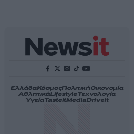
Ελλάδα
Κόσμος
Πολιτική
Οικονομία
Αθλητικά
Lifestyle
Τεχνολογία
Υγεία
Tasteit
Media
Driveit