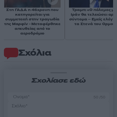
Στη ΓΑΔΑ η 46χρονη που
Τραμπ: «Ο πόλεμος με
κατηγορείται για
Ιράν θα τελειώσει αρκ
συμμετοχή στην τραγωδία
σύντομα – Εμείς ελέγχ
της Μαρφίν - Μεταφέρθηκε
τα Στενά του Ορμού
απευθείας από το
αεροδρόμιο
Σχόλια
Σχολίασε εδώ
50 /50