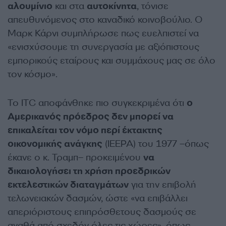
αλουμίνιο
και στα
αυτοκίνητα
, τόνισε
απευθυνόμενος στο καναδικό κοινοβούλιο. Ο
Μαρκ Κάρνι συμπλήρωσε πως ευελπιστεί να
«ενισχύσουμε τη συνεργασία με αξιόπιστους
εμπορικούς εταίρους και συμμάχους μας σε όλο
τον κόσμο».
Το ITC αποφάνθηκε πιο συγκεκριμένα ότι
ο
Αμερικανός πρόεδρος δεν μπορεί να
επικαλείται τον νόμο περί έκτακτης
οικονομικής ανάγκης
(IEEPA) του 1977 –όπως
έκανε ο κ. Τραμπ– προκειμένου
να
δικαιολογήσει τη χρήση προεδρικών
εκτελεστικών διαταγμάτων
για την επιβολή
τελωνειακών δασμών, ώστε «να επιβάλλει
απεριόριστους επιπρόσθετους δασμούς σε
αγαθά από σχεδόν όλες τις χώρες», όπως