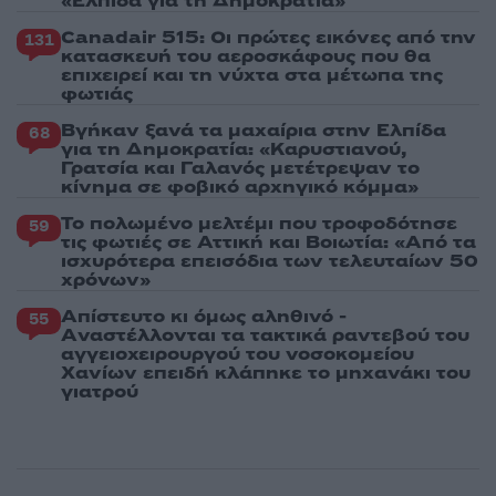
«Ελπίδα για τη Δημοκρατία»
Canadair 515: Οι πρώτες εικόνες από την
131
κατασκευή του αεροσκάφους που θα
επιχειρεί και τη νύχτα στα μέτωπα της
φωτιάς
Βγήκαν ξανά τα μαχαίρια στην Ελπίδα
68
για τη Δημοκρατία: «Καρυστιανού,
Γρατσία και Γαλανός μετέτρεψαν το
κίνημα σε φοβικό αρχηγικό κόμμα»
Το πολωμένο μελτέμι που τροφοδότησε
59
τις φωτιές σε Αττική και Βοιωτία: «Από τα
ισχυρότερα επεισόδια των τελευταίων 50
χρόνων»
Απίστευτο κι όμως αληθινό -
55
Aναστέλλονται τα τακτικά ραντεβού του
αγγειοχειρουργού του νοσοκομείου
Χανίων επειδή κλάπηκε το μηχανάκι του
γιατρού