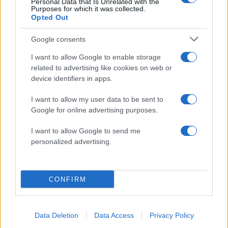
Personal Data that Is Unrelated with the
εμβέλειας των ΗΠΑ», επισημαίνοντας πως
Purposes for which it was collected.
Opted Out
σχεδιάστηκε και εκτελέστηκε με ταχύτητα,
ακρίβεια και απόλυτο συντονισμό ανάμεσα σε
Google consents
πολλαπλά θέατρα επιχειρήσεων.
I want to allow Google to enable storage
related to advertising like cookies on web or
Ερωτηθείς ο Αμερικανός στρατηγός εάν
device identifiers in apps.
πιστεύει ότι κάποιο μέρος των πυρηνικών
I want to allow my user data to be sent to
δυνατοτήτων του Ιράν παραμένει άθικτο παρά τις
Google for online advertising purposes.
επιθέσεις, απάντησε ότι είναι «πολύ νωρίς» για να
γίνει αξιολόγηση».
I want to allow Google to send me
personalized advertising.
ΔΙΑΦΗΜΙΣΗ
CONFIRM
Data Deletion
Data Access
Privacy Policy