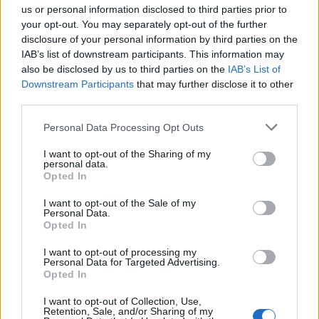
us or personal information disclosed to third parties prior to
your opt-out. You may separately opt-out of the further
Το πρώτο από τα B-2 έριξε δύο διατρητικές
disclosure of your personal information by third parties on the
βόμβες GBU-57 «Massive Ordnance
IAB’s list of downstream participants. This information may
also be disclosed by us to third parties on the
IAB’s List of
Penetrator» σε υπόγειες πυρηνικές
Downstream Participants
that may further disclose it to other
εγκαταστάσεις του Ιράν στο Φορντό, ενώ
third parties.
ακολούθησε ευρείας κλίμακας βομβαρδισμός
Please note that this website/app uses one or more Google
Personal Data Processing Opt Outs
στους υπόλοιπους στόχους.
services and may gather and store information including but
not limited to your visit or usage behaviour. You may click to
I want to opt-out of the Sharing of my
personal data.
Συνολικά, χρησιμοποιήθηκαν πάνω από 75
grant or deny consent to Google and its third-party tags to
Opted In
use your data for below specified purposes in below Google
προηγμένα όπλα, μεταξύ αυτών 14 διατρητικές
consent section.
I want to opt-out of the Sale of my
βόμβες βάρους 30.000 λιβρών (13.600 κιλών η
Personal Data.
Opted In
κάθε μία), οι οποίες χρησιμοποιήθηκαν για πρώτη
φορά σε επιχειρησιακό περιβάλλον.
I want to opt-out of processing my
Personal Data for Targeted Advertising.
Opted In
Ο στρατηγός Κέιν χαρακτήρισε την επιχείρηση
I want to opt-out of Collection, Use,
«παράδειγμα της παγκόσμιας στρατιωτικής
Retention, Sale, and/or Sharing of my