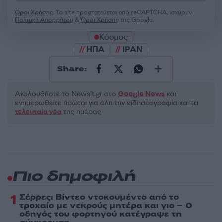
Όροι Χρήσης
. Το site προστατεύεται από reCAPTCHA, ισχύουν
Πολιτική Απορρήτου
&
Όροι Χρήσης
της Google.
Κόσμος
ΗΠΑ
ΙΡΑΝ
Share:
Ακολουθήστε το Νewsit.gr στο
Google News
και
ενημερωθείτε πρώτοι για όλη την ειδησεογραφία και τα
τελευταία νέα
της ημέρας
Πιο δημοφιλή
1
Σέρρες: Βίντεο ντοκουμέντο από το
τροχαίο με νεκρούς μητέρα και γιο – Ο
οδηγός του φορτηγού κατέγραψε τη