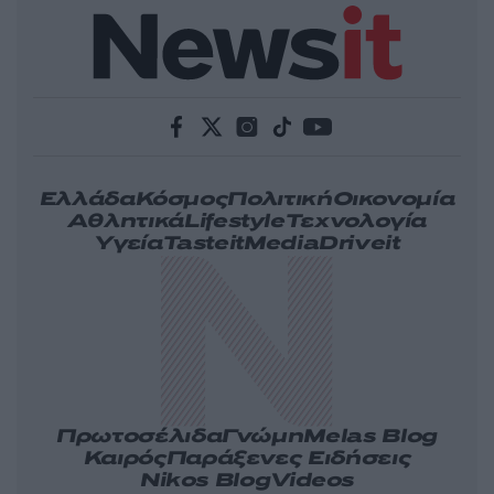
Ελλάδα
Κόσμος
Πολιτική
Οικονομία
Αθλητικά
Lifestyle
Τεχνολογία
Υγεία
Tasteit
Media
Driveit
Πρωτοσέλιδα
Γνώμη
Melas Blog
Καιρός
Παράξενες Ειδήσεις
Nikos Blog
Videos