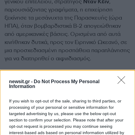
γενικού επιτελείου, στρατηγός
Νταν Κέιν
,
παρουσιάζοντας γραφήματα, η επιχείρηση
ξεκίνησε τα μεσάνυχτα της Παρασκευής (ώρα
ΗΠΑ), όταν βομβαρδιστικά B-2 απογειώθηκαν
από αμερικανικές βάσεις. Ορισμένα από αυτά
κινήθηκαν δυτικά, προς τον Ειρηνικό Ωκεανό, σε
μια προσχεδιασμένη προσπάθεια παραπλάνησης
για να διατηρηθεί ο αιφνιδιασμός.
Κατά τη 18ωρη πορεία προς τους στόχους, τα
newsit.gr -
Do Not Process My Personal
αεροσκάφη ανεφοδιάστηκαν στον αέρα πολλές
Information
φορές. Την ίδια στιγμή, στις 5 μ.μ. (ώρα
Ανατολικής Ακτής ΗΠΑ), αμερικανικό υποβρύχιο
If you wish to opt-out of the sale, sharing to third parties, or
εκτόξευσε περισσότερους από 24 πυραύλους
processing of your personal or sensitive information for
targeted advertising by us, please use the below opt-out
Tomahawk, πλήττοντας την περιοχή Ισφαχάν,
section to confirm your selection. Please note that after your
όπου βρίσκεται μία από τις βασικές πυρηνικές
opt-out request is processed you may continue seeing
εγκαταστάσεις του Ιράν.
interest-based ads based on personal information utilized by