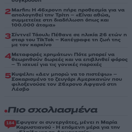
σύγκρουση
2
Marfin: Η 46χρονη πήρε προθεσμία για να
απολογηθεί την Τρίτη – «Είναι αθώα,
συμμετείχε στη διαδήλωση όπως και
100.000 άτομα»
3
Σίντνεϊ Τάουλ: Πέθανε σε ηλικία 26 ετών η
σταρ του TikTok – Kατέγραφε τη ζωή της
με τον καρκίνο
4
Μεταφορές χρημάτων: Πότε μπορεί να
θεωρηθούν δωρεές και να επιβληθεί φόρος
– Τι ισχυεί για τις γονικές παροχές
5
Κυψέλη: «Δεν μπορώ να το πιστέψω» –
Σοκαρισμένο το ζευγάρι Αμερικανών που
φιλοξενούσε τον 26χρονο Αφγανό στη
Λέσβο
Πιο σχολιασμένα
Έφυγαν οι συνεργάτες, μένει η Μαρία
184
Καρυστιανού - Η επόμενη μέρα για την