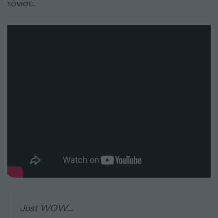
τόνισε.
Just WOW…