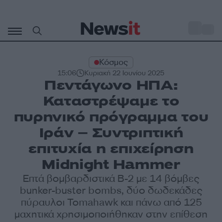
Μετάβαση
σε
o
29
περιεχόμενο
Κόσμος
15:06
Κυριακή 22 Ιουνίου 2025
Πεντάγωνο ΗΠΑ:
Καταστρέψαμε το
πυρηνικό πρόγραμμα του
Ιράν – Συντριπτική
επιτυχία η επιχείρηση
Midnight Hammer
Επτά βομβαρδιστικά B-2 με 14 βόμβες
bunker-buster bombs, δύο δωδεκάδες
πύραυλοι Tomahawk και πάνω από 125
μαχητικά χρησιμοποιήθηκαν στην επίθεση