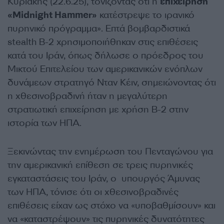
Κυριακής (22.6.25), τονίζοντας ότι η
επιχείρηση
«Midnight Hammer»
κατέστρεψε το ιρανικό
πυρηνικό πρόγραμμα». Επτά βομβαρδιστικά
stealth B-2 χρησιμοποιήθηκαν στις επιθέσεις
κατά του Ιράν, όπως δήλωσε ο πρόεδρος του
Μικτού Επιτελείου των αμερικανικών ενόπλων
δυνάμεων στρατηγό Νταν Κέιν, σημειώνοντας ότι
η χθεσινοβραδινή ήταν η μεγαλύτερη
στρατιωτική επιχείρηση με χρήση B-2 στην
ιστορία των ΗΠΑ.
Ξεκινώντας την ενημέρωση του Πενταγώνου για
την αμερικανική επίθεση σε τρεις πυρηνικές
εγκαταστάσεις του Ιράν, ο υπουργός Άμυνας
των ΗΠΑ, τόνισε ότι οι χθεσινοβραδινές
επιθέσεις είχαν ως στόχο να «υποβαθμίσουν» και
να «καταστρέψουν» τις πυρηνικές δυνατότητες