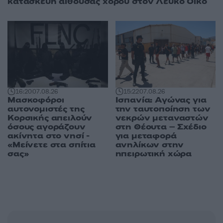
κατασκευή αίθουσας χορού στον Λευκό Οίκο
16:20
07.08.26
15:22
07.08.26
Μασκοφόροι
Ισπανία: Αγώνας για
αυτονομιστές της
την ταυτοποίηση των
Κορσικής απειλούν
νεκρών μεταναστών
όσους αγοράζουν
στη Θέουτα – Σχέδιο
ακίνητα στο νησί -
για μεταφορά
«Μείνετε στα σπίτια
ανηλίκων στην
σας»
ηπειρωτική χώρα