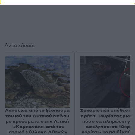
Αν τα χάσατε
Ανησυχία από το ξέσπασμα
Σοκαριστική υπόθεση 
του ιού του Δυτικού Νείλου
Κρήτη: Τουρίστας ρωτ
με κρούσματα στην Αττική
πόσο να πληρώσει για
- «Καμπανάκι» από τον
ασελγήσει σε 10χρο
Ιατρικό Σύλλογο Αθηνών
κορίτσι - Το παιδί καθ