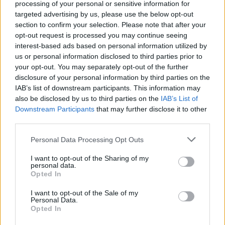
επανεξετάστηκε το «ρεκόρ», το 2024,
processing of your personal or sensitive information for
διαπιστώθηκε ότι δεν υπήρχαν επαρκείς
targeted advertising by us, please use the below opt-out
section to confirm your selection. Please note that after your
αποδείξεις που να επιβεβαιώνουν την ηλικία του.
opt-out request is processed you may continue seeing
ΔΙΑΦΗΜΙΣΗ
interest-based ads based on personal information utilized by
us or personal information disclosed to third parties prior to
your opt-out. You may separately opt-out of the further
disclosure of your personal information by third parties on the
IAB’s list of downstream participants. This information may
also be disclosed by us to third parties on the
IAB’s List of
Downstream Participants
that may further disclose it to other
third parties.
Please note that this website/app uses one or more Google
Personal Data Processing Opt Outs
services and may gather and store information including but
not limited to your visit or usage behaviour. You may click to
I want to opt-out of the Sharing of my
personal data.
grant or deny consent to Google and its third-party tags to
Opted In
use your data for below specified purposes in below Google
consent section.
I want to opt-out of the Sale of my
Αν τα χάσατε
Personal Data.
Opted In