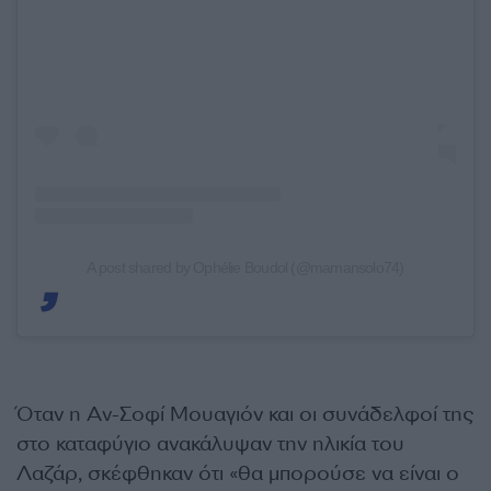
A post shared by Ophélie Boudol (@mamansolo74)
Όταν η Αν-Σοφί Μουαγιόν και οι συνάδελφοί της
στο καταφύγιο ανακάλυψαν την ηλικία του
Λαζάρ, σκέφθηκαν ότι «θα μπορούσε να είναι ο