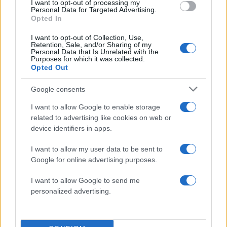
I want to opt-out of processing my
Personal Data for Targeted Advertising.
Opted In
I want to opt-out of Collection, Use,
Retention, Sale, and/or Sharing of my
Personal Data that Is Unrelated with the
Purposes for which it was collected.
Opted Out
Τραγωδία με 4χρονο αγόρι
Ζέστη και θυελλώδε
Google consents
στην Πάρο: Τα τρία σημεία
άνεμοι, με ριπές που 
που εστιάζουν οι
φτάνουν τα 80 χλμ/ώρ
I want to allow Google to enable storage
αστυνομικοί για τον πνιγμό
«Red Code» σε 6 περιο
related to advertising like cookies on web or
στην πισίνα
για κίνδυνο πυρκαγι
device identifiers in apps.
I want to allow my user data to be sent to
Σχόλια
Google for online advertising purposes.
I want to allow Google to send me
personalized advertising.
Σχολίασε εδώ