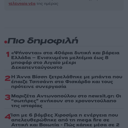
τελευταία νέα
της ημέρας
Πιο δημοφιλή
1
«Ψήνονται» στα 40άρια δυτική και βόρεια
Ελλάδα – Ενισχυμένα μελτέμια έως 8
μποφόρ στο Αιγαίο μέχρι
Δεκαπενταύγουστο
2
Η Άννα Βίσση ξετρελάθηκε με μπάντα που
έπαιζε Τσιτσάνη στο Φισκάρδο και τους
πρότεινε συνεργασία
3
Μαριζέτα Αντωνοπούλου στο newsit.gr: Οι
“σωτήρες” ανήκουν στο χρονοντούλαπο
της ιστορίας
4
Ίση με 6 βόμβες Χιροσίμα η ενέργεια που
απελευθερώθηκε από τη mega fire σε
Αττική και Βοιωτία - Πώς κάηκε μέσα σε 2