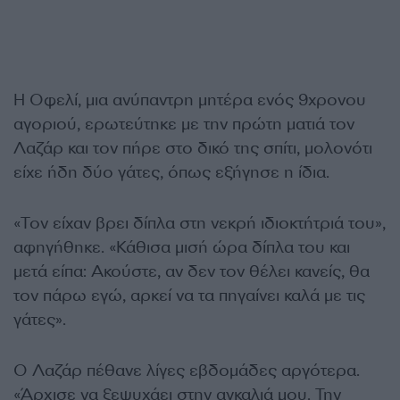
Η Οφελί, μια ανύπαντρη μητέρα ενός 9χρονου
αγοριού, ερωτεύτηκε με την πρώτη ματιά τον
Λαζάρ και τον πήρε στο δικό της σπίτι, μολονότι
είχε ήδη δύο γάτες, όπως εξήγησε η ίδια.
«Τον είχαν βρει δίπλα στη νεκρή ιδιοκτήτριά του»,
αφηγήθηκε. «Κάθισα μισή ώρα δίπλα του και
μετά είπα: Ακούστε, αν δεν τον θέλει κανείς, θα
τον πάρω εγώ, αρκεί να τα πηγαίνει καλά με τις
γάτες».
Ο Λαζάρ πέθανε λίγες εβδομάδες αργότερα.
«Άρχισε να ξεψυχάει στην αγκαλιά μου. Την