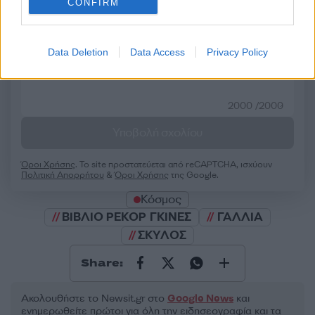
CONFIRM
50 /50
Data Deletion
Data Access
Privacy Policy
2000 /2000
Υποβολή σχολίου
Όροι Χρήσης
. Το site προστατεύεται από reCAPTCHA, ισχύουν
Πολιτική Απορρήτου
&
Όροι Χρήσης
της Google.
Κόσμος
ΒΙΒΛΙΟ ΡΕΚΟΡ ΓΚΙΝΕΣ
ΓΑΛΛΙΑ
ΣΚΥΛΟΣ
Share:
Ακολουθήστε το Νewsit.gr στο
Google News
και
ενημερωθείτε πρώτοι για όλη την ειδησεογραφία και τα