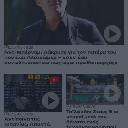
17:57
08.08.26
Άντι Μπέρναμ: Δάκρυσε για τον πατέρα του
που έχει Αλτσχάιμερ – «Δεν έχει
συνειδητοποιήσει πως είμαι πρωθυπουργός»
5
15:43
08.08.26
Ταϊλάνδη: Στους 9 οι
17:15
08.08.26
νεκροί μετά τον
Αντίποινα της
θάνατο ενός
Ισπανίας: Απαντά
12χρονου κοριτσιού