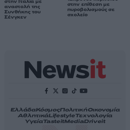
στην Ιταλία με
στην επίθεση με
αναστολή της
πυροβολισμούς σε
Συνθήκης του
σχολείο
Σένγκεν
Ελλάδα
Κόσμος
Πολιτική
Οικονομία
Αθλητικά
Lifestyle
Τεχνολογία
Υγεία
Tasteit
Media
Driveit