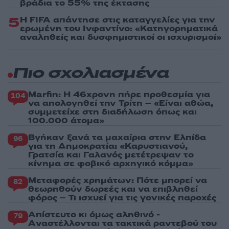
βράδια το 55% της έκτασης
5
Η FIFA απάντησε στις καταγγελίες για την
ερωμένη του Ινφαντίνο: «Κατηγορηματικά
αναληθείς και δυσφημιστικοί οι ισχυρισμοί»
Πιο σχολιασμένα
Marfin: Η 46χρονη πήρε προθεσμία για
104
να απολογηθεί την Τρίτη – «Είναι αθώα,
συμμετείχε στη διαδήλωση όπως και
100.000 άτομα»
Βγήκαν ξανά τα μαχαίρια στην Ελπίδα
96
για τη Δημοκρατία: «Καρυστιανού,
Γρατσία και Γαλανός μετέτρεψαν το
κίνημα σε φοβικό αρχηγικό κόμμα»
Μεταφορές χρημάτων: Πότε μπορεί να
82
θεωρηθούν δωρεές και να επιβληθεί
φόρος – Τι ισχυεί για τις γονικές παροχές
Απίστευτο κι όμως αληθινό -
79
Aναστέλλονται τα τακτικά ραντεβού του