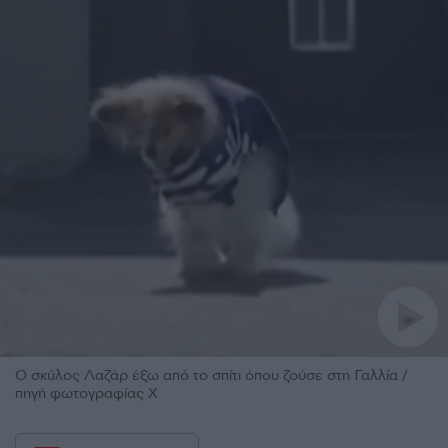
Ο σκύλος Λαζάρ έξω από το σπίτι όπου ζούσε στη Γαλλία /
πηγή φωτογραφίας Χ