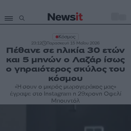
Μετάβαση
σε
o
31
περιεχόμενο
Κόσμος
23:12
Παρασκευή 15 Μαΐου 2026
Πέθανε σε ηλικία 30 ετών
και 5 μηνών ο Λαζάρ ίσως
ο γηραιότερος σκύλος του
κόσμου
«Ήσουν ο μικρός μωρογεράκος μας»
έγραψε στο Instagram η 29χρονη Οφελί
Μπουντόλ