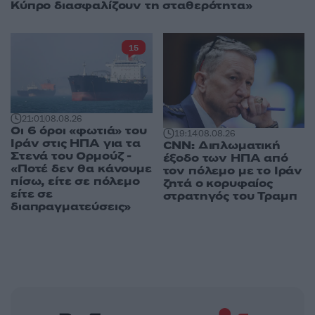
Κύπρο διασφαλίζουν τη σταθερότητα»
15
21:01
08.08.26
Οι 6 όροι «φωτιά» του
19:14
08.08.26
Ιράν στις ΗΠΑ για τα
CNN: Διπλωματική
Στενά του Ορμούζ -
έξοδο των ΗΠΑ από
«Ποτέ δεν θα κάνουμε
τον πόλεμο με το Ιράν
πίσω, είτε σε πόλεμο
ζητά ο κορυφαίος
είτε σε
στρατηγός του Τραμπ
διαπραγματεύσεις»