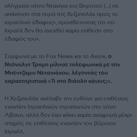
πλήγματα «στην Νταχίγια της Βηρυτού (…) σε
απάντηση στα πυρά της Χεζμπολάχ προς το
ισραηλινό έδαφος», προσθέτοντας ότι «το
Ισραήλ δεν θα ανεχθεί καμία επίθεση στο
έδαφός του».
Σύμφωνα με το Fox News και το Axios,
ο
Ντόναλντ Τραμπ μίλησε τηλεφωνικά με τον
Μπέντζαμιν Νετανιάχου, λέγοντάς του
χαρακτηριστικά «Τι στο διάολο κάνεις;».
Η Χεζμπολάχ ανέλαβε την ευθύνη για επιθέσεις
εναντίον Ισραηλινών στρατιωτών στο νότιο
Λίβανο, αλλά δεν έχει κάνει καμία αναφορά μέχρι
στιγμής σε επιθέσεις εναντίον του βόρειου
Ισραήλ.