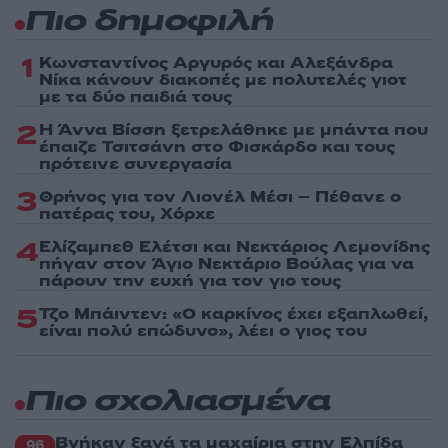
Πιο δημοφιλή
1
Κωνσταντίνος Αργυρός και Αλεξάνδρα
Νίκα κάνουν διακοπές με πολυτελές γιοτ
με τα δύο παιδιά τους
2
Η Άννα Βίσση ξετρελάθηκε με μπάντα που
έπαιζε Τσιτσάνη στο Φισκάρδο και τους
πρότεινε συνεργασία
3
Θρήνος για τον Λιονέλ Μέσι – Πέθανε ο
πατέρας του, Χόρχε
4
Ελίζαμπεθ Ελέτσι και Νεκτάριος Λεμονίδης
πήγαν στον Άγιο Νεκτάριο Βούλας για να
πάρουν την ευχή για τον γιο τους
5
Τζο Μπάιντεν: «Ο καρκίνος έχει εξαπλωθεί,
είναι πολύ επώδυνο», λέει ο γιος του
Πιο σχολιασμένα
Βγήκαν ξανά τα μαχαίρια στην Ελπίδα
96