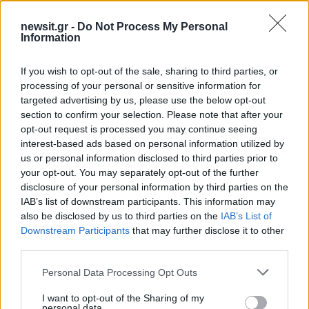
Χθες (13/6/26) ο Αμερικανός πρόεδρος είχε
newsit.gr -
Do Not Process My Personal
δηλώσει ότι οι ΗΠΑ θα υπογράψουν μια
Information
συμφωνία με το Ιράν σήμερα, ανήμερα των
γενεθλίων του, για τον τερματισμό του πολέμου
If you wish to opt-out of the sale, sharing to third parties, or
processing of your personal or sensitive information for
στη Μέση Ανατολή. Ωστόσο οι πληροφορίες
targeted advertising by us, please use the below opt-out
από τις δύο πλευρές για μια πιθανή αρχική
section to confirm your selection. Please note that after your
συμφωνία –που θα ανοίξει τον δρόμο για
opt-out request is processed you may continue seeing
διαπραγματεύσεις σε τεχνικό επίπεδο–
interest-based ads based on personal information utilized by
us or personal information disclosed to third parties prior to
συνεχίζουν να εμφανίζουν αποκλίσεις, ενώ το
your opt-out. You may separately opt-out of the further
ίδιο το χρονοδιάγραμμα παραμένει ασαφές. Η
disclosure of your personal information by third parties on the
εχεράνη δεν επιβεβαίωσε ότι η υπογραφή, όπως
IAB’s list of downstream participants. This information may
also be disclosed by us to third parties on the
IAB’s List of
είπε ο Τραμπ, θα γίνει σήμερα.
Downstream Participants
that may further disclose it to other
ΔΙΑΦΗΜΙΣΗ
third parties.
Please note that this website/app uses one or more Google
Personal Data Processing Opt Outs
services and may gather and store information including but
not limited to your visit or usage behaviour. You may click to
I want to opt-out of the Sharing of my
personal data.