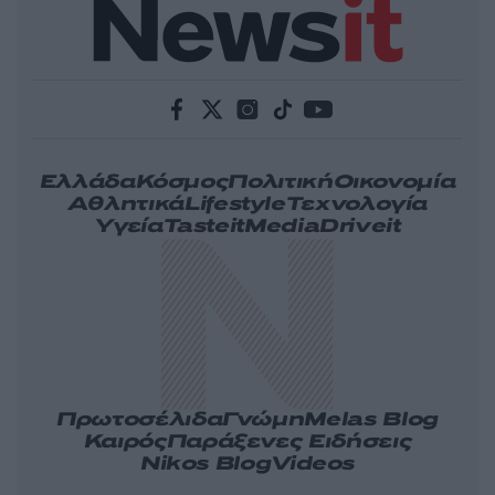
Ελλάδα
Κόσμος
Πολιτική
Οικονομία
Αθλητικά
Lifestyle
Τεχνολογία
Υγεία
Tasteit
Media
Driveit
Πρωτοσέλιδα
Γνώμη
Melas Blog
Καιρός
Παράξενες Ειδήσεις
Nikos Blog
Videos