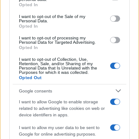
grant or deny consent to Google and its third-party tags to
Opted In
use your data for below specified purposes in below Google
consent section.
I want to opt-out of the Sale of my
Personal Data.
Opted In
I want to opt-out of processing my
Personal Data for Targeted Advertising.
Opted In
I want to opt-out of Collection, Use,
Retention, Sale, and/or Sharing of my
Αν τα χάσατε
Personal Data that Is Unrelated with the
Purposes for which it was collected.
Opted Out
Google consents
I want to allow Google to enable storage
related to advertising like cookies on web or
device identifiers in apps.
I want to allow my user data to be sent to
Κλειστό μέχρι νεοτέρας το
Εκρηκτικό κοκτέιλ μ
Google for online advertising purposes.
beach bar στην Πάρο όπου
40άρια και 8 μποφόρ -