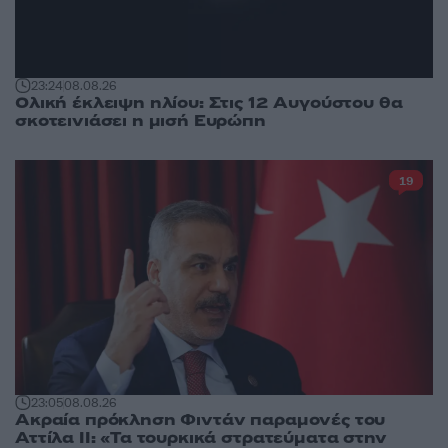
23:24
08.08.26
Ολική έκλειψη ηλίου: Στις 12 Αυγούστου θα
σκοτεινιάσει η μισή Ευρώπη
19
23:05
08.08.26
Ακραία πρόκληση Φιντάν παραμονές του
Αττίλα ΙΙ: «Τα τουρκικά στρατεύματα στην