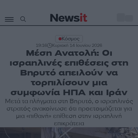
Μετάβαση
σε
o
30
περιεχόμενο
Κόσμος
19:16
Κυριακή 14 Ιουνίου 2026
Μέση Ανατολή: Οι
ισραηλινές επιθέσεις στη
Βηρυτό απειλούν να
τορπιλίσουν μια
συμφωνία ΗΠΑ και Ιράν
Μετά τα πλήγματα στη Βηρυτό, ο ισραηλινός
στρατός ανακοίνωσε ότι προετοιμάζεται για
μια «πιθανή» επίθεση στην ισραηλινή
επικράτεια