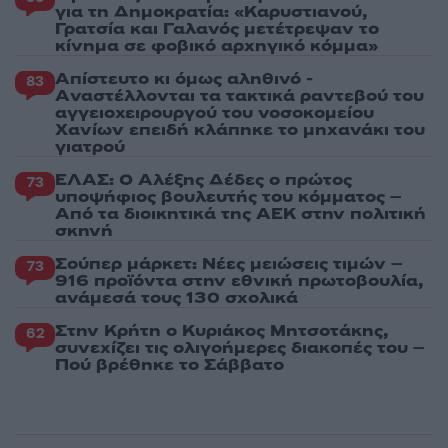
για τη Δημοκρατία: «Καρυστιανού,
Γρατσία και Γαλανός μετέτρεψαν το
κίνημα σε φοβικό αρχηγικό κόμμα»
Απίστευτο κι όμως αληθινό -
83
Aναστέλλονται τα τακτικά ραντεβού του
αγγειοχειρουργού του νοσοκομείου
Χανίων επειδή κλάπηκε το μηχανάκι του
γιατρού
ΕΛΑΣ: Ο Αλέξης Δέδες ο πρώτος
73
υποψήφιος βουλευτής του κόμματος –
Από τα διοικητικά της ΑΕΚ στην πολιτική
σκηνή
Σούπερ μάρκετ: Νέες μειώσεις τιμών –
73
916 προϊόντα στην εθνική πρωτοβουλία,
ανάμεσά τους 130 σχολικά
Στην Κρήτη ο Κυριάκος Μητσοτάκης,
62
συνεχίζει τις ολιγοήμερες διακοπές του –
Πού βρέθηκε το Σάββατο