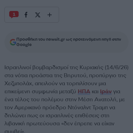
1
Προσθήκη του newsit.gr ως προτεινόμενη πηγή στην
Google
Ισραηλινοί βομβαρδισμοί της Κυριακής (14/6/26)
στα νότια προάστια της Βηρυτού, προπύργιο της
Χεζμπολάχ, απειλούν να τορπιλίσουν μια
επικείμενη συμφωνία μεταξύ
ΗΠΑ
και
Ιράν
για
ένα τέλος του πολέμου στην Μέση Ανατολή, με
τον Αμερικανό πρόεδρο Ντόναλντ Τραμπ να
δηλώνει πως οι ισραηλινές επιθέσεις στη
λιβανική πρωτεύουσα «δεν έπρεπε να είχαν
συμβεί».