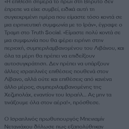
«Η επίθεση σήμερα το πρωί στη Βηρυτό δεν
έπρεπε να είχε συμβεί, ειδικά αυτή τη
συγκεκριμένη ημέρα που είμαστε τόσο κοντά σε
μια ειρηνευτική συμφωνία με το Ιράν», έγραψε ο
Τραμπ στο Truth Social. «Είμαστε πολύ κοντά σε
μια συμφωνία που θα φέρει ειρήνη στην
περιοχή, συμπεριλαμβανομένου του Λιβάνου, και
όλα τα μέρη θα πρέπει να επιδείξουν
αυτοσυγκράτηση. Δεν πρέπει να υπάρξουν
άλλες ισραηλινές επιθέσεις πουθενά στον
Λίβανο, αλλά ούτε και επιθέσεις από κανένα
άλλο μέρος, συμπεριλαμβανομένης της
Χεζμπολάχ, εναντίον του Ισραήλ… Ας μην τα
τινάξουμε όλα στον αέρα!», πρόσθεσε.
Ο Ισραηλινός πρωθυπουργός Μπενιαμίν
Νετανιάχου δήλωσε πως εξαπολύθηκαν