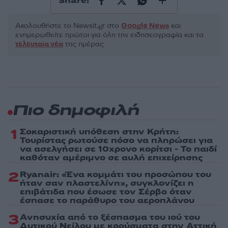
Share:
Ακολουθήστε το Νewsit.gr στο
Google News
και
ενημερωθείτε πρώτοι για όλη την ειδησεογραφία και τα
τελευταία νέα
της ημέρας
Πιο δημοφιλή
1
Σοκαριστική υπόθεση στην Κρήτη:
Τουρίστας ρωτούσε πόσο να πληρώσει για
να ασελγήσει σε 10χρονο κορίτσι - Το παιδί
καθόταν αμέριμνο σε αυλή επιχείρησης
2
Ryanair: «Ένα κομμάτι του προσώπου του
ήταν σαν πλαστελίνη», συγκλονίζει η
επιβάτιδα που έσωσε τον Σέρβο όταν
έσπασε το παράθυρο του αεροπλάνου
3
Ανησυχία από το ξέσπασμα του ιού του
Δυτικού Νείλου με κρούσματα στην Αττική