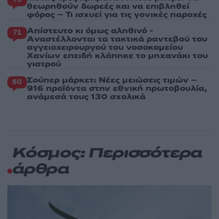
θεωρηθούν δωρεές και να επιβληθεί
φόρος – Τι ισχυεί για τις γονικές παροχές
Απίστευτο κι όμως αληθινό -
71
Aναστέλλονται τα τακτικά ραντεβού του
αγγειοχειρουργού του νοσοκομείου
Χανίων επειδή κλάπηκε το μηχανάκι του
γιατρού
Σούπερ μάρκετ: Νέες μειώσεις τιμών –
60
916 προϊόντα στην εθνική πρωτοβουλία,
ανάμεσά τους 130 σχολικά
Κόσμος: Περισσότερα
άρθρα