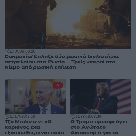
13:05
08.08.26
Ουκρανία: Έπληξε δύο ρωσικά διυλιστήρια
πετρελαίου στη Ρωσία – Τρείς νεκροί στο
Κίεβο από ρωσική επίθεση
9
12:17
08.08.26
11:36
08.08.26
Τζο Μπάιντεν: «Ο
Ο Τραμπ προσφεύγει
καρκίνος έχει
στο Ανώτατο
εξαπλωθεί, είναι πολύ
Δικαστήριο για το