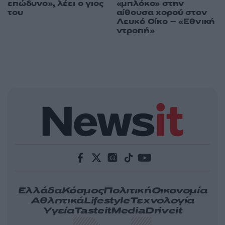
επώδυνο», λέει ο γιος
«μπλόκο» στην
του
αίθουσα χορού στον
Λευκό Οίκο – «Εθνική
ντροπή»
Ελλάδα
Κόσμος
Πολιτική
Οικονομία
Αθλητικά
Lifestyle
Τεχνολογία
Υγεία
Tasteit
Media
Driveit