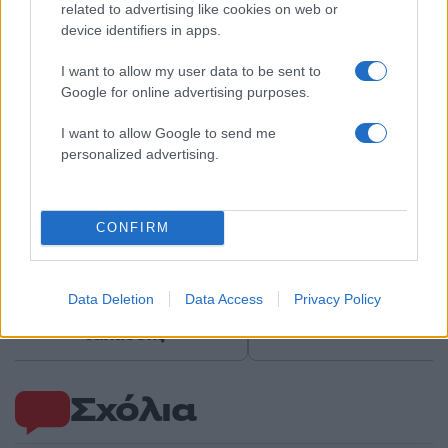
related to advertising like cookies on web or
Αν τα χάσατε
device identifiers in apps.
I want to allow my user data to be sent to
Google for online advertising purposes.
I want to allow Google to send me
personalized advertising.
Πώς η Πυροσβεστική
Τραγωδία στην Πάρο
CONFIRM
διέσωσε ανθρώπινες ζωές
4χρονος βρέθηκε νεκ
από την καταστροφική
σε πισίνα
φωτιά στην Αττικοβοιωτία
– Πάνω από 250 άτομα
Data Deletion
Data Access
Privacy Policy
απομακρύνθηκαν διά
θαλάσσης
Σχόλια