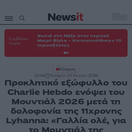
Μετάβαση
σε
o
35
περιεχόμενο
Φωτιά στη Νάξο στην περιοχή
Φω
Συμβαίνει
Μικρή Βίγλα – Κινητοποιήθηκαν 10
Ευ
τώρα:
πυροσβέστες
τη
Κόσμος
10:44
Τετάρτη 10 Ιουνίου 2026
Προκλητικό εξώφυλλο του
Charlie Hebdo ενόψει του
Μουντιάλ 2026 μετά τη
δολοφονία της 11χρονης
Lyhanna: «Γαλλία ολέ, για
το Μουντιάλ της