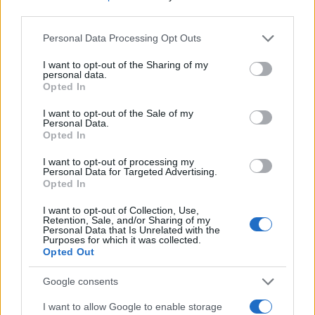
σύσκεψης με τη συμμετοχή πολλών υπουργών,
third parties.
πρότεινε να αυστηροποιηθούν οι ποινές για τους
Please note that this website/app uses one or more Google
Personal Data Processing Opt Outs
κατά συρροή βιαστές, οι οποίες θα μπορούσαν
services and may gather and store information including but
να επισύρουν ισόβια κάθειρξη αντί για την
not limited to your visit or usage behaviour. You may click to
I want to opt-out of the Sharing of my
personal data.
grant or deny consent to Google and its third-party tags to
κάθειρξη 20 ετών που ισχύει αυτήν τη στιγμή.
Opted In
use your data for below specified purposes in below Google
consent section.
ΔΙΑΦΗΜΙΣΗ
I want to opt-out of the Sale of my
Personal Data.
Opted In
I want to opt-out of processing my
Personal Data for Targeted Advertising.
Opted In
I want to opt-out of Collection, Use,
Retention, Sale, and/or Sharing of my
Personal Data that Is Unrelated with the
Purposes for which it was collected.
Opted Out
Google consents
I want to allow Google to enable storage