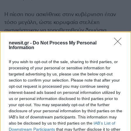
Η πίεση που ασκήθηκε στην κυβέρνηση ήταν
τόσο μεγάλη, ώστε κορυφαία στελέχη
αναγκάστηκαν να τοποθετηθούν δημόσια.
newsit.gr -
Do Not Process My Personal
Ο υπουργός Δικαιοσύνης, Ζεράλ Νταρμανέν
,
Information
μίλησε για «τεράστια αποτυχία», ενώ
ο
πρόεδρος Εμανουέλ Μακρόν
χαρακτήρισε
If you wish to opt-out of the sale, sharing to third parties, or
processing of your personal or sensitive information for
απαράδεκτο το γεγονός ότι οι προηγούμενες
targeted advertising by us, please use the below opt-out
καταγγελίες δεν οδήγησαν εγκαίρως σε
section to confirm your selection. Please note that after your
αποτελεσματική δράση. Παράλληλα διατάχθηκαν
opt-out request is processed you may continue seeing
interest-based ads based on personal information utilized by
εσωτερικές έρευνες για να διαπιστωθεί εάν
us or personal information disclosed to third parties prior to
υπήρξαν υπηρεσιακά λάθη ή παραλείψεις.
your opt-out. You may separately opt-out of the further
disclosure of your personal information by third parties on the
IAB’s list of downstream participants. This information may
Ο πρωθυπουργός της χώρας Σεμπαστιάν
also be disclosed by us to third parties on the
IAB’s List of
Λεκορνί,
ο οποίος προήδρευσε κυβερνητικής
Downstream Participants
that may further disclose it to other