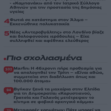
- «Καμπανάκι» από τον Ιατρικό Σύλλογο
Αθηνών για την προστασία της δημόσιας
υγείας
4
Φωτιά σε κατάστημα στον Άλιμο –
Εκκενώθηκε πολυκατοικία
5
Νέος «Αντεροβγάλτης» στο Λονδίνο βίαζε
και δολοφονούσε ιερόδουλες – Είχε
συλληφθεί και αφέθηκε ελεύθερος
Πιο σχολιασμένα
Marfin: Η 46χρονη πήρε προθεσμία για
102
να απολογηθεί την Τρίτη – «Είναι αθώα,
συμμετείχε στη διαδήλωση όπως και
100.000 άτομα»
Βγήκαν ξανά τα μαχαίρια στην Ελπίδα
94
για τη Δημοκρατία: «Καρυστιανού,
Γρατσία και Γαλανός μετέτρεψαν το
κίνημα σε φοβικό αρχηγικό κόμμα»
Μεταφορές χρημάτων: Πότε μπορεί να
73