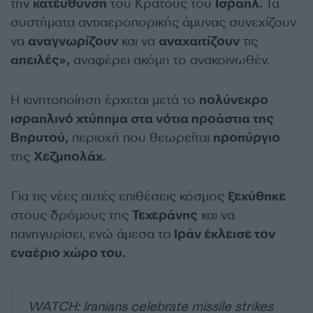
την
κατεύθυνση
του Κράτους του
Ισραήλ.
Τα
συστήματα αντιαεροπορικής άμυνας συνεχίζουν
να
αναγνωρίζουν
και να
αναχαιτίζουν
τις
απειλές»,
αναφέρει ακόμη το ανακοινωθέν.
Η κινητοποίηση έρχεται μετά το
πολύνεκρο
ισραηλινό χτύπημα στα νότια προάστια της
Βηρυτού,
περιοχή που θεωρείται
προπύργιο
της
Χεζμπολάχ.
Για τις νέες αυτές επιθέσεις κόσμος
ξεχύθηκε
στους δρόμους της
Τεχεράνης
και να
πανηγυρίσει, ενώ άμεσα το
Ιράν έκλεισε τον
εναέριο χώρο του.
WATCH: Iranians celebrate missile strikes