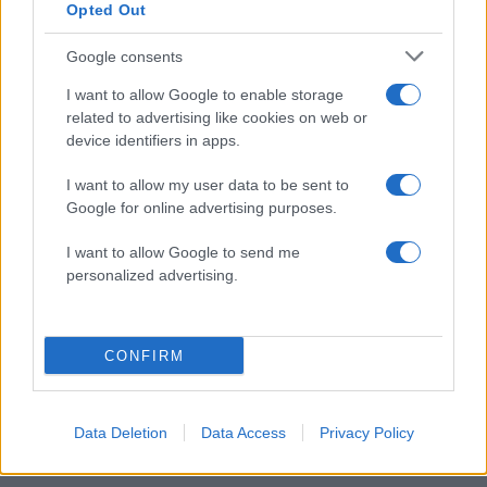
Opted Out
Η
Χεζμπολάχ
ανέλαβε εξάλλου την ευθύνη για
Google consents
μια επίθεση που είχε πραγματοποιηθεί μία ώρα
νωρίτερα εναντίον θέσης του ισραηλινού
I want to allow Google to enable storage
related to advertising like cookies on web or
πυροβολικού, καθώς και εναντίον άλλης
device identifiers in apps.
συγκέντρωσης ισραηλινών στρατιωτών πάντα
στο βόρειο Ισραήλ.
I want to allow my user data to be sent to
Google for online advertising purposes.
Τα νέα πλήγματα του Ιράν είχαν προαναγγελθεί
I want to allow Google to send me
από
υψηλόβαθμο στέλεχος
του
ιρανικού
personalized advertising.
κοινοβουλίου το οποίο
νωρίτερα υποσχέθηκε
μια
«επώδυνη και αποφασιστική απάντηση»
CONFIRM
στις αεροπορικές επιδρομές του Ισραήλ στα
νότια προάστια της Βηρυτού, με την Τεχεράνη να
καταγγέλλει ότι το Ισραήλ παραβιάζει την
Data Deletion
Data Access
Privacy Policy
εκεχειρία με τον Λίβανο.