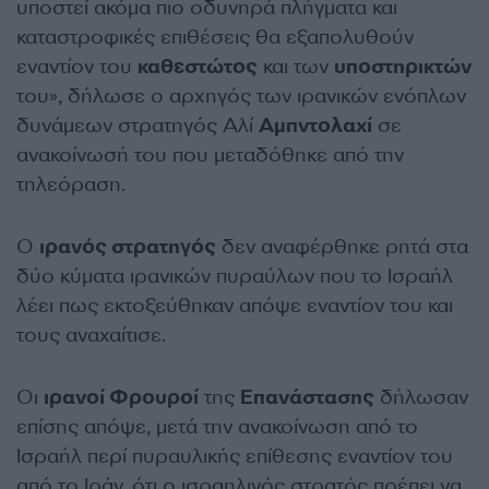
υποστεί ακόμα πιο οδυνηρά πλήγματα και
καταστροφικές επιθέσεις θα εξαπολυθούν
εναντίον του
καθεστώτος
και των
υποστηρικτών
του», δήλωσε ο αρχηγός των ιρανικών ενόπλων
δυνάμεων στρατηγός Αλί
Αμπντολαχί
σε
ανακοίνωσή του που μεταδόθηκε από την
τηλεόραση.
Ο
ιρανός στρατηγός
δεν αναφέρθηκε ρητά στα
δύο κύματα ιρανικών πυραύλων που το Ισραήλ
λέει πως εκτοξεύθηκαν απόψε εναντίον του και
τους αναχαίτισε.
Οι
ιρανοί Φρουροί
της
Επανάστασης
δήλωσαν
επίσης απόψε, μετά την ανακοίνωση από το
Ισραήλ περί πυραυλικής επίθεσης εναντίον του
από το Ιράν, ότι ο ισραηλινός στρατός πρέπει να