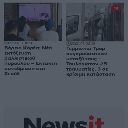
16
20:33
06.08.26
20:31
06.08.26
Βόρεια Κορέα: Νέα
Γερμανία: Tραμ
εκτόξευση
συγκρούστηκαν
βαλλιστικού
μεταξύ τους –
πυραύλου – Έκτακτη
Τουλάχιστον 25
συνεδρίαση στη
τραυματίες, 3 σε
Σεούλ
κρίσιμη κατάσταση