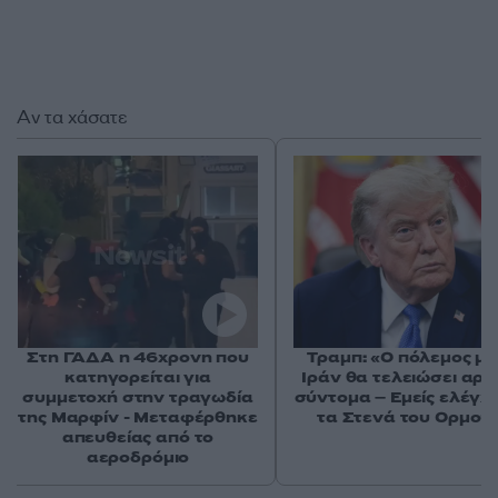
Αν τα χάσατε
Στη ΓΑΔΑ η 46χρονη που
Τραμπ: «Ο πόλεμος με
κατηγορείται για
Ιράν θα τελειώσει αρκ
συμμετοχή στην τραγωδία
σύντομα – Εμείς ελέγχ
της Μαρφίν - Μεταφέρθηκε
τα Στενά του Ορμού
απευθείας από το
αεροδρόμιο