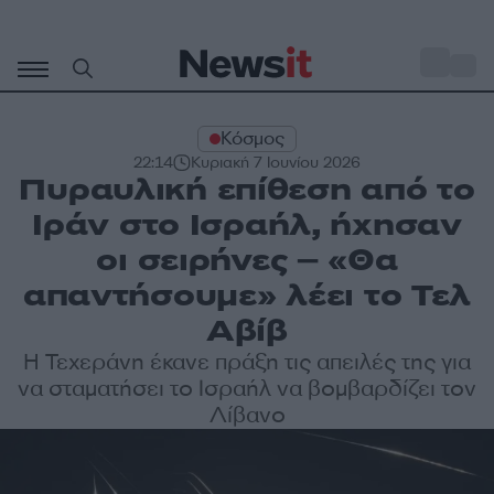
Μετάβαση
σε
o
27
περιεχόμενο
Κόσμος
22:14
Κυριακή 7 Ιουνίου 2026
Πυραυλική επίθεση από το
Ιράν στο Ισραήλ, ήχησαν
οι σειρήνες – «Θα
απαντήσουμε» λέει το Τελ
Αβίβ
Η Τεχεράνη έκανε πράξη τις απειλές της για
να σταματήσει το Ισραήλ να βομβαρδίζει τον
Λίβανο