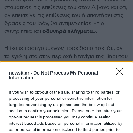
σταματήσει τις επιθέσεις του στον Λίβανο και ότι,
αν επεκτείνει τις επιθέσεις του ή απαντήσει στις
δράσεις του Ιράν, θα αντιμετωπίσει «πιο
συντριπτικά και
οδυνηρά πλήγματα».
«Είχαμε προηγουμένως προειδοποιήσει ότι, αν
τα εγκλήματα στην περιοχή Ντανίγια της Βηρυτού
επεκταθούν, θα επιτεθούμε σε στόχους στα
κατεχόμενα εδάφη», ανακοινώθηκε από τη
newsit.gr -
Do Not Process My Personal
Information
διοίκηση των Φρουρών της Επανάστασης.
If you wish to opt-out of the sale, sharing to third parties, or
«Η
αποψινή επιχείρηση
είναι μια προειδοποίηση.
processing of your personal or sensitive information for
Αν τέτοιες επιθέσεις επαναληφθούν (σ.σ.: εννοεί
targeted advertising by us, please use the below opt-out
section to confirm your selection. Please note that after your
τον σημερινό ισραηλινό βομβαρδισμός των
opt-out request is processed you may continue seeing
νότιων προαστίων της Βηρυτού), η απάντηση θα
interest-based ads based on personal information utilized by
είναι ευρύτερη και θα πληγούν όλοι οι
us or personal information disclosed to third parties prior to