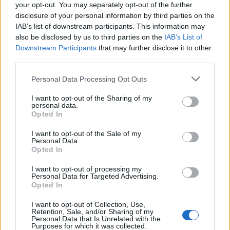
your opt-out. You may separately opt-out of the further
αμερικανοσιωνιστικοί
στόχοι της περιοχής» της
disclosure of your personal information by third parties on the
Μέσης Ανατολής, ανακοίνωσε ο ιδεολογικός
IAB’s list of downstream participants. This information may
στρατός της Ισλαμικής Δημοκρατίας του Ιράν.
also be disclosed by us to third parties on the
IAB’s List of
Downstream Participants
that may further disclose it to other
third parties.
Ωστόσο η Χεζμπολάχ, μερικές ώρες μετά το
ισραηλινό πλήγμα στη Βηρυτό, για το οποίο το
Please note that this website/app uses one or more Google
Personal Data Processing Opt Outs
services and may gather and store information including but
Ισραήλ είπε ότι πραγματοποίησε σε αντίποινα για
not limited to your visit or usage behaviour. You may click to
I want to opt-out of the Sharing of my
εχθρικά πυρά, επιβεβαίωσε ότι είχε
personal data.
grant or deny consent to Google and its third-party tags to
Opted In
στοχοθετήσει
σήμερα το πρωί στρατιωτικές
use your data for below specified purposes in below Google
consent section.
θέσεις
στο
βόρειο Ισραήλ.
I want to opt-out of the Sale of my
Personal Data.
Opted In
Το
φιλοϊρανικό
κίνημα ανακοίνωσε πως στις
I want to opt-out of processing my
9:30 π.μ. τοπική ώρα
στοχοθέτησε
«μια
Personal Data for Targeted Advertising.
Opted In
συγκέντρωση στρατιωτών του ισραηλινού
εχθρού στο στρατόπεδο του
Ντόβεβ»
στο
I want to opt-out of Collection, Use,
Retention, Sale, and/or Sharing of my
βόρειο Ισραήλ.
Personal Data that Is Unrelated with the
Purposes for which it was collected.