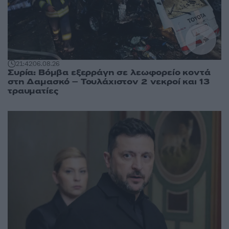
21:42
06.08.26
Συρία: Βόμβα εξερράγη σε λεωφορείο κοντά
στη Δαμασκό – Τουλάχιστον 2 νεκροί και 13
τραυματίες