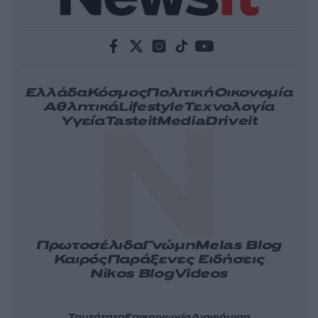
Ελλάδα
Κόσμος
Πολιτική
Οικονομία
Αθλητικά
Lifestyle
Τεχνολογία
Υγεία
Tasteit
Media
Driveit
Πρωτοσέλιδα
Γνώμη
Melas Blog
Καιρός
Παράξενες Ειδήσεις
Nikos Blog
Videos
Ταυτότητα
Επικοινωνία
Διαφήμιση