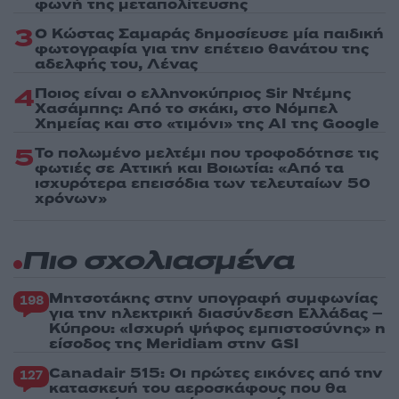
φωνή της μεταπολίτευσης
3
Ο Κώστας Σαμαράς δημοσίευσε μία παιδική
φωτογραφία για την επέτειο θανάτου της
αδελφής του, Λένας
4
Ποιος είναι ο ελληνοκύπριος Sir Ντέμης
Χασάμπης: Από το σκάκι, στο Νόμπελ
Χημείας και στο «τιμόνι» της AI της Google
5
Το πολωμένο μελτέμι που τροφοδότησε τις
φωτιές σε Αττική και Βοιωτία: «Από τα
ισχυρότερα επεισόδια των τελευταίων 50
χρόνων»
Πιο σχολιασμένα
Μητσοτάκης στην υπογραφή συμφωνίας
198
για την ηλεκτρική διασύνδεση Ελλάδας –
Κύπρου: «Ισχυρή ψήφος εμπιστοσύνης» η
είσοδος της Meridiam στην GSI
Canadair 515: Οι πρώτες εικόνες από την
127
κατασκευή του αεροσκάφους που θα