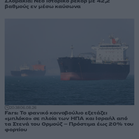
Σλοβακία: Νέο ιστορικό ρεκόρ με 42,2
βαθμούς εν μέσω καύσωνα
20:38
06.08.26
Fars: Το ιρανικό κοινοβούλιο εξετάζει
«μπλόκο» σε πλοία των ΗΠΑ και Ισραήλ από
τα Στενά του Ορμούζ – Πρόστιμα έως 20% του
φορτίου