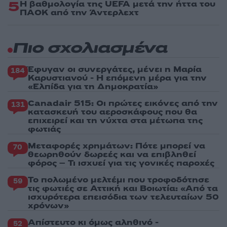
5
Η βαθμολογία της UEFA μετά την ήττα του
ΠΑΟΚ από την Άντερλεχτ
Πιο σχολιασμένα
Έφυγαν οι συνεργάτες, μένει η Μαρία
184
Καρυστιανού - Η επόμενη μέρα για την
«Ελπίδα για τη Δημοκρατία»
Canadair 515: Οι πρώτες εικόνες από την
131
κατασκευή του αεροσκάφους που θα
επιχειρεί και τη νύχτα στα μέτωπα της
φωτιάς
Μεταφορές χρημάτων: Πότε μπορεί να
70
θεωρηθούν δωρεές και να επιβληθεί
φόρος – Τι ισχυεί για τις γονικές παροχές
Το πολωμένο μελτέμι που τροφοδότησε
59
τις φωτιές σε Αττική και Βοιωτία: «Από τα
ισχυρότερα επεισόδια των τελευταίων 50
χρόνων»
Απίστευτο κι όμως αληθινό -
52