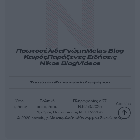
Πρωτοσέλιδα
Γνώμη
Melas Blog
Καιρός
Παράξενες Ειδήσεις
Nikos Blog
Videos
Ταυτότητα
Επικοινωνία
Διαφήμιση
Όροι
Πολιτική
Πληροφορίες α.27
Cookies
χρήσης
απορρήτου
Ν.5253/2025
Αριθμός Πιστοποίησης Μ.Η.Τ.232163
© 2026 newsit.gr. Με επιφύλαξη κάθε νομίμου δικαιώματος.