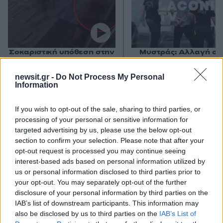
Σοκαριστική υπόθεση στην
Μυστράς: Αλλαγή στ
Κρήτη: Τουρίστας ρωτούσε
υπερασπιστική γραμμή
πόσο να πληρώσει για να
55χρονου που έκρυψε
newsit.gr -
Do Not Process My Personal
ασελγήσει σε 10χρονο
νεκρό πατέρα του σ
Information
κορίτσι - Το παιδί καθόταν
καταψύκτη – Η αγά
αμέριμνο σε αυλή
στους γονείς και η
επιχείρησης
διαφωνία με την αδε
If you wish to opt-out of the sale, sharing to third parties, or
του
processing of your personal or sensitive information for
targeted advertising by us, please use the below opt-out
section to confirm your selection. Please note that after your
Σχόλια
opt-out request is processed you may continue seeing
interest-based ads based on personal information utilized by
us or personal information disclosed to third parties prior to
your opt-out. You may separately opt-out of the further
disclosure of your personal information by third parties on the
IAB’s list of downstream participants. This information may
Σχολίασε εδώ
also be disclosed by us to third parties on the
IAB’s List of