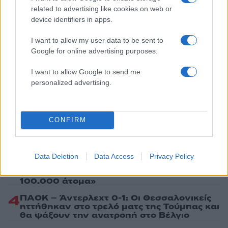
related to advertising like cookies on web or
device identifiers in apps.
I want to allow my user data to be sent to
Google for online advertising purposes.
Πιο δημοφιλή
I want to allow Google to send me
1
Σέρρες: Βίντεο ντοκουμέντο από το
personalized advertising.
τροχαίο με νεκρούς μητέρα και γιο – Ο
οδηγός του φορτηγού κατέγραψε τη
σύγκρουση
2
Στα Χανιά για ολιγοήμερες διακοπές ο
CONFIRM
Κυριάκος Μητσοτάκης με την σύζυγό του
Μαρέβα
3
Marfin: Η 46χρονη πήρε προθεσμία για να
Data Deletion
Data Access
Privacy Policy
απολογηθεί την Τρίτη – «Είναι αθώα,
συμμετείχε στη διαδήλωση όπως και
100.000 άτομα»
4
ΠΑΟΚ – Άντερλεχτ 0-1: Οι Θεσσαλονικείς
ηττήθηκαν στο τρελό ματς της Τούμπας και
θα ψάξουν την ανατροπή στο Βέλγιο