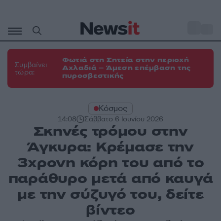
Μετάβαση
σε
o
31
περιεχόμενο
Φωτιά στη Σητεία στην περιοχή
Συμβαίνει
Αχλαδιά – Άμεση επέμβαση της
τώρα:
πυροσβεστικής
Κόσμος
14:08
Σάββατο 6 Ιουνίου 2026
Σκηνές τρόμου στην
Άγκυρα: Κρέμασε την
3χρονη κόρη του από το
παράθυρο μετά από καυγά
με την σύζυγό του, δείτε
βίντεο