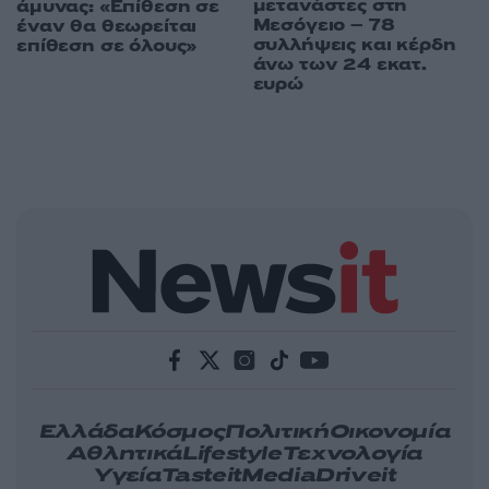
μετανάστες στη
άμυνας: «Επίθεση σε
Μεσόγειο – 78
έναν θα θεωρείται
συλλήψεις και κέρδη
επίθεση σε όλους»
άνω των 24 εκατ.
ευρώ
Ελλάδα
Κόσμος
Πολιτική
Οικονομία
Αθλητικά
Lifestyle
Τεχνολογία
Υγεία
Tasteit
Media
Driveit