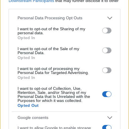
Downstream Participants
that may further disclose it to other
third parties.
50 /50
Please note that this website/app uses one or more Google
Personal Data Processing Opt Outs
services and may gather and store information including but
not limited to your visit or usage behaviour. You may click to
I want to opt-out of the Sharing of my
personal data.
grant or deny consent to Google and its third-party tags to
Opted In
use your data for below specified purposes in below Google
2000 /2000
consent section.
I want to opt-out of the Sale of my
Υποβολή σχολίου
Personal Data.
Opted In
Όροι Χρήσης
. Το site προστατεύεται από reCAPTCHA, ισχύουν
I want to opt-out of processing my
Πολιτική Απορρήτου
&
Όροι Χρήσης
της Google.
Personal Data for Targeted Advertising.
Opted In
Κόσμος
ΑΓΚΥΡΑ
ΠΑΤΕΡΑΣ
I want to opt-out of Collection, Use,
Retention, Sale, and/or Sharing of my
Personal Data that Is Unrelated with the
Share:
Purposes for which it was collected.
Opted Out
Ακολουθήστε το Νewsit.gr στο
Google News
και
Google consents
ενημερωθείτε πρώτοι για όλη την ειδησεογραφία και τα
τελευταία νέα
της ημέρας
I want to allow Google to enable storage