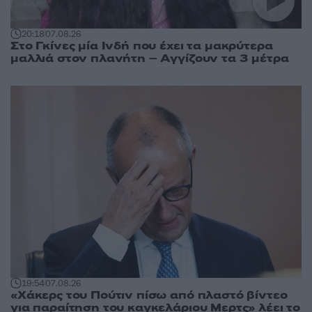
20:18
07.08.26
Στο Γκίνες μία Ινδή που έχει τα μακρύτερα
μαλλιά στον πλανήτη – Αγγίζουν τα 3 μέτρα
19:54
07.08.26
«Χάκερς του Πούτιν πίσω από πλαστό βίντεο
για παραίτηση του καγκελάριου Μερτς» λέει το