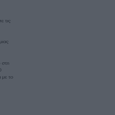
ε τις
μιας
ο στη
0
 με το