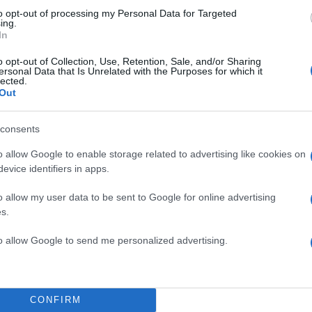
υκρίνισε ότι κανένας μαθητής δεν τραυματίστηκε κατά
to opt-out of processing my Personal Data for Targeted
ού.
ing.
In
ΔΙΑΦΗΜΙΣΗ
o opt-out of Collection, Use, Retention, Sale, and/or Sharing
ersonal Data that Is Unrelated with the Purposes for which it
lected.
Out
consents
o allow Google to enable storage related to advertising like cookies on
evice identifiers in apps.
o allow my user data to be sent to Google for online advertising
s.
to allow Google to send me personalized advertising.
CONFIRM