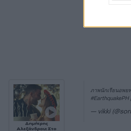
ภาพนักเรียนอพยพต
#EarthquakePH
— vikki (@so
Δημήτρης
Αλεξάνδρου: Στο