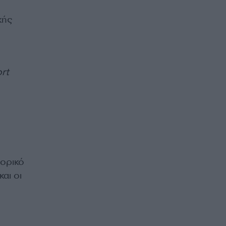
κής
rt
πορικό
αι οι