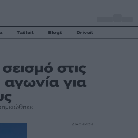
o
Αθήνα
33
C
a
Tasteit
Blogs
Driveit
 σεισμό στις
, αγωνία για
υς
 σημειώθηκε
ΔΙΑΦΗΜΙΣΗ