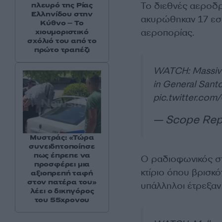
Το διεθνές αεροδρ
πλευρό της Ρίας
Ελληνίδου στην
ακυρώθηκαν 17 εσω
Κύθνο – Το
αεροπορίας.
χιουμοριστικό
σχόλιό του από το
πρώτο τραπέζι
WATCH: Massive 
in General Santo
pic.twitter.co
— Scope Rep
Μυστράς: «Τώρα
συνειδητοποίησε
πως έπρεπε να
Ο ραδιοφωνικός στ
προσφέρει μια
κτίριο όπου βρισκό
αξιοπρεπή ταφή
στον πατέρα του»
υπάλληλοι έτρεξαν
λέει ο δικηγόρος
του 55χρονου