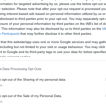
ουν παιδιά να ουρλιάζουν και τρέχουν κατά τον ισχυρ
formation for targeted advertising by us, please use the below opt-out s
 το νότιο τμήμα των Φιλιππίνων. Σήμερα ήταν η πρώτ
r selection. Please note that after your opt-out request is processed y
τα σχολεία από τις ενδιάμεσες καλοκαιρινές διακοπέ
eing interest-based ads based on personal information utilized by us or
disclosed to third parties prior to your opt-out. You may separately opt-
losure of your personal information by third parties on the IAB’s list of
. This information may also be disclosed by us to third parties on the
IA
 FILIPINAS
Participants
that may further disclose it to other third parties.
imágenes en la Escuela Primaria Mahayahay en Dava
 that this website/app uses one or more Google services and may gath
including but not limited to your visit or usage behaviour. You may click 
 to Google and its third-party tags to use your data for below specifi
ogle consent section.
onia a la bandera en el primer día de clases, se regi
 M7.8 los maestros y estudiantes implementaron de
l Data Processing Opt Outs
protocolos de…
pic.twitter.com/NE5vFPvtdb
o opt-out of the Sharing of my personal data.
io Almazán (@chematierra)
June 8, 2026
In
o opt-out of the Sale of my Personal Data.
τές αμέσως μεταφέρθηκαν σε ανοιχτό χώρο. Η κυβ
In