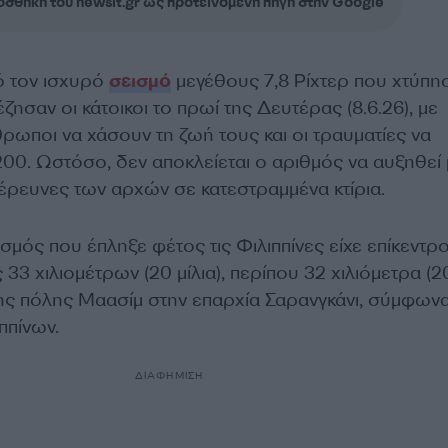
σθήκη του newsit.gr ως προτεινόμενη πηγή στην Google
ό τον ισχυρό
σεισμό
μεγέθους 7,8 Ρίχτερ που χτύπησ
ζησαν οι κάτοικοι το πρωί της Δευτέρας (8.6.26), με
ρωποι να χάσουν τη ζωή τους και οι τραυματίες να
00. Ωστόσο, δεν αποκλείεται ο αριθμός να αυξηθεί 
ι έρευνες των αρχών σε κατεστραμμένα κτίρια.
μός που έπληξε φέτος τις Φιλιππίνες είχε επίκεντρ
3 χιλιομέτρων (20 μίλια), περίπου 32 χιλιόμετρα (2
 της πόλης Μαασίμ στην επαρχία Σαρανγκάνι, σύμφωνα
ππίνων.
ΔΙΑΦΗΜΙΣΗ