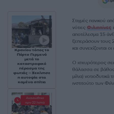
Προ
Στιγμές πανικού απ
νότιες
Φιλιππίνες
έ
αποτέλεσμα 15 άνθ
ξεπεράσουν τους 2
και συνεχίζονται ο
Κρανίου τόπος το
Πόρτο Γερμενό
μετά το
Ο ισχυρότερος σεισ
καταστροφικό
πέρασμα της
θάλασσα σε βάθος 3
φωτιάς – Ξεκίνησε
μίλια) νοτιοδυτικά
η αυτοψία στα
καμένα σπίτια
ινστιτούτο των Φιλι
Ανανεώθηκε
πριν 22 λεπτά