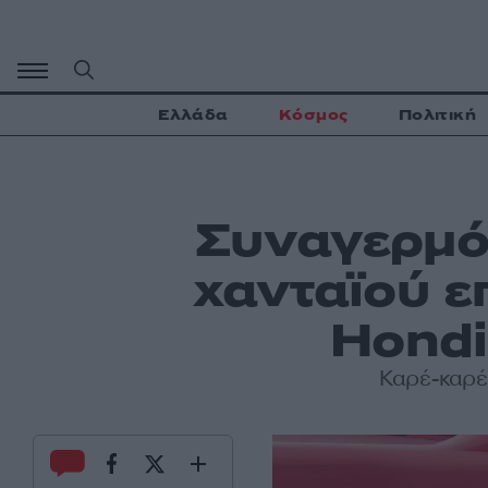
Μετάβαση
σε
περιεχόμενο
Ελλάδα
Κόσμος
Πολιτική
Συναγερμό
χανταϊού ε
Hondi
Καρέ-καρέ