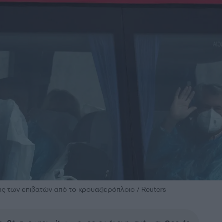
ς των επιβατών από το κρουαζιερόπλοιο / Reuters