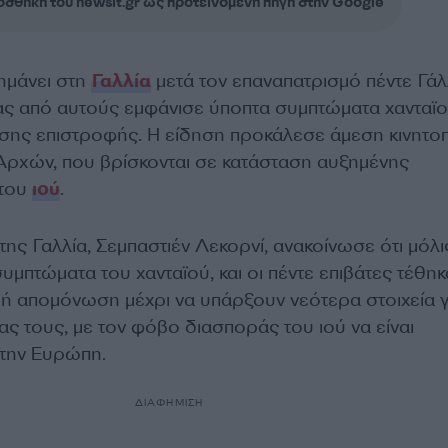
σθήκη του newsit.gr ως προτεινόμενη πηγή στην Google
ημάνει στη
Γαλλία
μετά τον επαναπατρισμό πέντε Γά
ας από αυτούς εμφάνισε ύποπτα συμπτώματα χανταϊο
τήσης επιστροφής. Η είδηση προκάλεσε άμεση κινητο
Αρχών, που βρίσκονται σε κατάσταση αυξημένης
 του
ιού
.
ς Γαλλία, Σεμπαστιέν Λεκορνί, ανακοίνωσε ότι μόλι
υμπτώματα του χανταϊού, και οι πέντε επιβάτες τέθηκ
 απομόνωση μέχρι να υπάρξουν νεότερα στοιχεία γ
ας τους, με τον φόβο διασποράς του ιού να είναι
την Ευρώπη.
ΔΙΑΦΗΜΙΣΗ