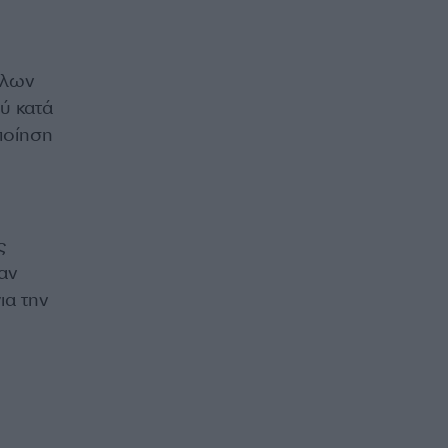
λλων
ύ κατά
ποίηση
ς
αν
ια την