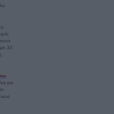
λύ
ές
ωρίς
έχουν
όμη 33
ς
στη
να για
τη
έχεια