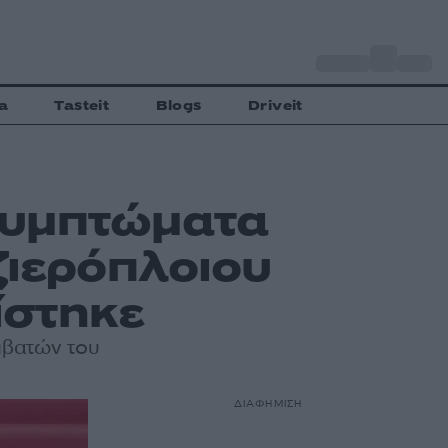
o
Αθήνα
27
C
a
Tasteit
Blogs
Driveit
συμπτώματα
ζιερόπλοιου
ίστηκε
ιβατών του
ΔΙΑΦΗΜΙΣΗ