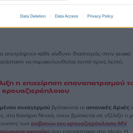
Data Deletion
Data Access
Privacy Policy
α αποτρέψουν κάθε κίνδυνο διασποράς στον γενικό
κατάσταση να παρακολουθείται λεπτό προς λεπτό.
λιξη η επιχείρηση επαναπατρισμού 
υ κρουαζιερόπλοιου
μένου συναγερμού
βρίσκονται οι
ισπανικές Αρχές
σ
ης, στα Κανάρια Νησιά, όπου βρίσκεται σε εξέλιξη η 
κρυνσης των
επιβατών του κρουαζιερόπλοιου MV
κρούσματα χανταϊού
που εντοπίστηκαν στο πλοίο. Η