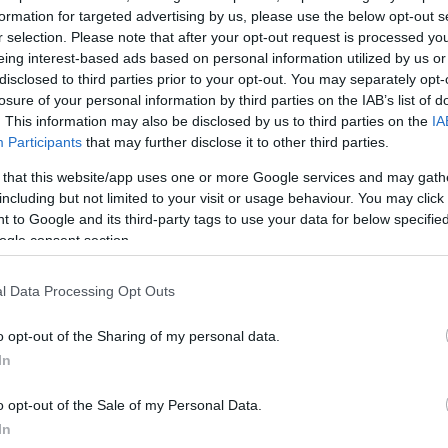
formation for targeted advertising by us, please use the below opt-out s
mptômes dans l’avion de rapatriement.
r selection. Please note that after your opt-out request is processed y
eing interest-based ads based on personal information utilized by us or
passagers ont tout de suite été placés en isolement
disclosed to third parties prior to your opt-out. You may separately opt-
losure of your personal information by third parties on the IAB’s list of
. This information may also be disclosed by us to third parties on the
IA
Participants
that may further disclose it to other third parties.
 Lecornu (@SebLecornu)
May 10, 2026
 that this website/app uses one or more Google services and may gath
including but not limited to your visit or usage behaviour. You may click 
 to Google and its third-party tags to use your data for below specifi
ogle consent section.
λική κυβέρνηση προχωρά άμεσα στη
λήψη έκτακτων
l Data Processing Opt Outs
ε τον πρωθυπουργό, μέσα στη νύχτα θα εκδοθεί ει
o opt-out of the Sharing of my personal data.
προβλέπει μέτρα απομόνωσης για όσους θεωρούνται
In
ν πιθανών κρουσμάτων.
o opt-out of the Sale of my Personal Data.
ΔΙΑΦΗΜΙΣΗ
In