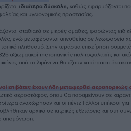
ηρίζεται
ιδιαίτερα δύσκολη,
καθώς εφαρμόζονται πο
αλείας και υγειονομικής προστασίας.
άζονται σταδιακά σε μικρές ομάδες, φορώντας ειδικ
ολές, ενώ μεταφέρονται απευθείας σε λεωφορεία χ
 τοπικό πληθυσμό. Στην τεράστια επιχείρηση συμμετ
25 αξιωματικοί της ισπανικής πολιτοφυλακής και ακ
 εικόνες από το λιμάνι να θυμίζουν κατάσταση έκτακτη
νοί επιβάτες έχουν ήδη μεταφερθεί αεροπορικώς 
ωτικό αεροσκάφος, όπου θα παραμείνουν σε καραντί
ρίτερα αναχώρησαν και οι πέντε Γάλλοι υπήκοοι για 
οβλήθηκαν αρχικά σε ιατρικές εξετάσεις και στη συν
σε απομόνωση.