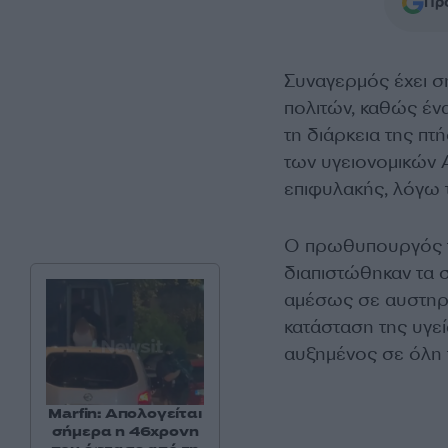
Προ
Συναγερμός έχει σ
πολιτών, καθώς έν
τη διάρκεια της π
των υγειονομικών 
επιφυλακής, λόγω
Ο πρωθυπουργός τη
διαπιστώθηκαν τα σ
αμέσως σε αυστηρή
κατάσταση της υγεί
αυξημένος σε όλη 
Marfin: Απολογείται
σήμερα η 46χρονη