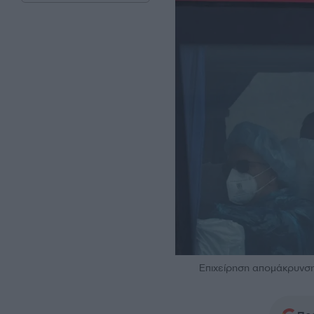
Επιxείρηση απομάκρυνση