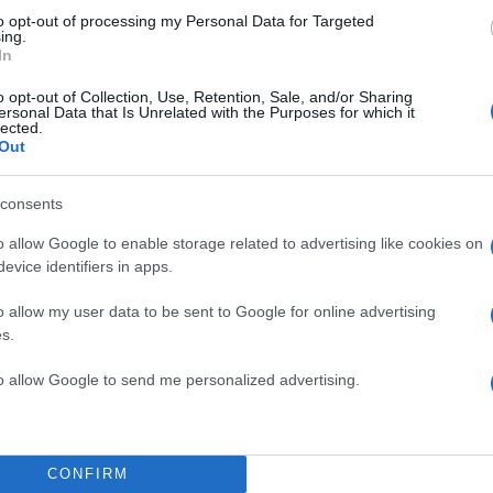
to opt-out of processing my Personal Data for Targeted
ing.
In
o opt-out of Collection, Use, Retention, Sale, and/or Sharing
ersonal Data that Is Unrelated with the Purposes for which it
lected.
Out
consents
o allow Google to enable storage related to advertising like cookies on
evice identifiers in apps.
o allow my user data to be sent to Google for online advertising
s.
to allow Google to send me personalized advertising.
CONFIRM