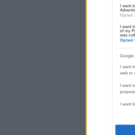
I want 
Advertis
Opted 
I want t
of my P
was col
Opted 
Google 
I want t
web or d
I want t
purpose
I want 