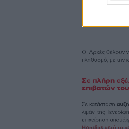
Οι Αρχές θέλουν ν
πληθυσμό, με την 
Σε πλήρη εξέ
επιβατών το
Σε κατάσταση
αυξη
λιμάνι της Τενερίφ
επιχείρηση απομά
Hondius μετά τα 