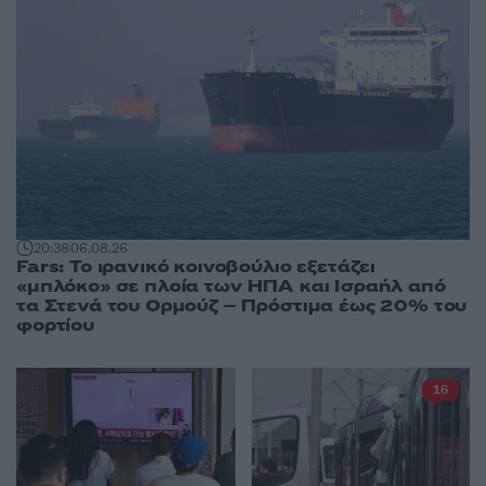
20:38
06.08.26
Fars: Το ιρανικό κοινοβούλιο εξετάζει
«μπλόκο» σε πλοία των ΗΠΑ και Ισραήλ από
τα Στενά του Ορμούζ – Πρόστιμα έως 20% του
φορτίου
16