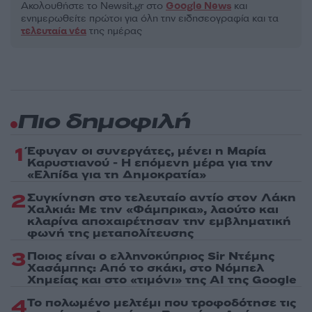
Ακολουθήστε το Νewsit.gr στο
Google News
και
ενημερωθείτε πρώτοι για όλη την ειδησεογραφία και τα
τελευταία νέα
της ημέρας
Πιο δημοφιλή
1
Έφυγαν οι συνεργάτες, μένει η Μαρία
Καρυστιανού - Η επόμενη μέρα για την
«Ελπίδα για τη Δημοκρατία»
2
Συγκίνηση στο τελευταίο αντίο στον Λάκη
Χαλκιά: Με την «Φάμπρικα», λαούτο και
κλαρίνα αποχαιρέτησαν την εμβληματική
φωνή της μεταπολίτευσης
3
Ποιος είναι ο ελληνοκύπριος Sir Ντέμης
Χασάμπης: Από το σκάκι, στο Νόμπελ
Χημείας και στο «τιμόνι» της AI της Google
4
Το πολωμένο μελτέμι που τροφοδότησε τις