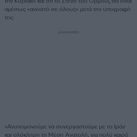
την Κυριακή και ότι το Στενό του Ορμούζ θα είναι
αμέσως «ανοιχτό σε όλους» μετά την υπογραφή
της.
ΔΙΑΦΗΜΙΣΗ
«Ανυπομονούμε να συνεργαστούμε με το Ιράν
και ολόκληρη τη Μέση Ανατολή, για πολύ καιρό