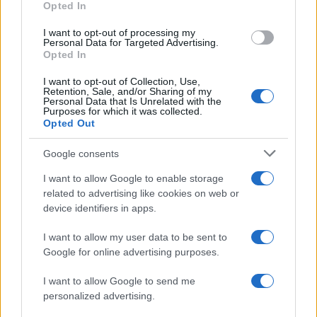
Opted In
Αν τα χάσατε
I want to opt-out of processing my
Personal Data for Targeted Advertising.
Opted In
I want to opt-out of Collection, Use,
Retention, Sale, and/or Sharing of my
Personal Data that Is Unrelated with the
Purposes for which it was collected.
Opted Out
Google consents
Στη ΓΑΔΑ η 46χρονη που
Τραμπ: «Ο πόλεμος με
κατηγορείται για
Ιράν θα τελειώσει αρκ
I want to allow Google to enable storage
συμμετοχή στην τραγωδία
σύντομα – Εμείς ελέγχ
related to advertising like cookies on web or
της Μαρφίν - Μεταφέρθηκε
τα Στενά του Ορμού
device identifiers in apps.
απευθείας από το
αεροδρόμιο
I want to allow my user data to be sent to
Google for online advertising purposes.
Σχόλια
I want to allow Google to send me
personalized advertising.