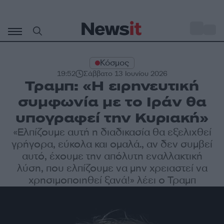
Μετάβαση
σε
o
28
περιεχόμενο
Κόσμος
19:52
Σάββατο 13 Ιουνίου 2026
Τραμπ: «Η ειρηνευτική
συμφωνία με το Ιράν θα
υπογραφεί την Κυριακή»
«Ελπίζουμε αυτή η διαδικασία θα εξελιχθεί
γρήγορα, εύκολα και ομαλά., αν δεν συμβεί
αυτό, έχουμε την απόλυτη εναλλακτική
λύση, που ελπίζουμε να μην χρειαστεί να
χρησιμοποιηθεί ξανά!» λέει ο Τραμπ