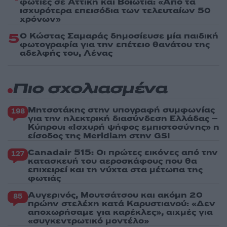
φωτιές σε Αττική και Βοιωτία: «Από τα
ισχυρότερα επεισόδια των τελευταίων 50
χρόνων»
5
Ο Κώστας Σαμαράς δημοσίευσε μία παιδική
φωτογραφία για την επέτειο θανάτου της
αδελφής του, Λένας
Πιο σχολιασμένα
Μητσοτάκης στην υπογραφή συμφωνίας
198
για την ηλεκτρική διασύνδεση Ελλάδας –
Κύπρου: «Ισχυρή ψήφος εμπιστοσύνης» η
είσοδος της Meridiam στην GSI
Canadair 515: Οι πρώτες εικόνες από την
127
κατασκευή του αεροσκάφους που θα
επιχειρεί και τη νύχτα στα μέτωπα της
φωτιάς
Αυγερινός, Μουτσάτσου και ακόμη 20
85
πρώην στελέχη κατά Καρυστιανού: «Δεν
αποχωρήσαμε για καρέκλες», αιχμές για
«συγκεντρωτικό μοντέλο»