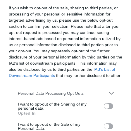
Σαρίφ σε μια ανάρτηση στο X.
If you wish to opt-out of the sale, sharing to third parties, or
processing of your personal or sensitive information for
«Είμαστε βέβαιοι ότι αυτή η ιστορική ειρηνευτική
targeted advertising by us, please use the below opt-out
συμφωνία θα αποτελέσει μια ισχυρή βάση για
section to confirm your selection. Please note that after your
opt-out request is processed you may continue seeing
διαρκή ειρήνη», πρόσθεσε .
interest-based ads based on personal information utilized by
us or personal information disclosed to third parties prior to
ΔΙΑΦΗΜΙΣΗ
your opt-out. You may separately opt-out of the further
disclosure of your personal information by third parties on the
IAB’s list of downstream participants. This information may
also be disclosed by us to third parties on the
IAB’s List of
Downstream Participants
that may further disclose it to other
third parties.
Please note that this website/app uses one or more Google
Personal Data Processing Opt Outs
services and may gather and store information including but
not limited to your visit or usage behaviour. You may click to
I want to opt-out of the Sharing of my
personal data.
grant or deny consent to Google and its third-party tags to
Opted In
use your data for below specified purposes in below Google
consent section.
I want to opt-out of the Sale of my
Personal Data.