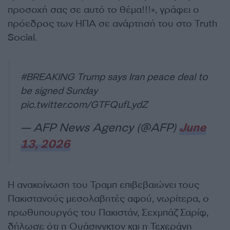
προσοχή σας σε αυτό το θέμα!!!», γράφει ο
πρόεδρος των ΗΠΑ σε ανάρτησή του στο Truth
Social.
#BREAKING
Trump says Iran peace deal to
be signed Sunday
pic.twitter.com/GTFQufLydZ
— AFP News Agency (@AFP)
June
13, 2026
Η ανακοίνωση του Τραμπ επιβεβαιώνει τους
Πακιστανούς μεσολαβητές αφού, νωρίτερα, ο
πρωθυπουργός του Πακιστάν, Σεχμπάζ Σαρίφ,
δήλωσε ότι η Ουάσινγκτον και η Τεχεράνη