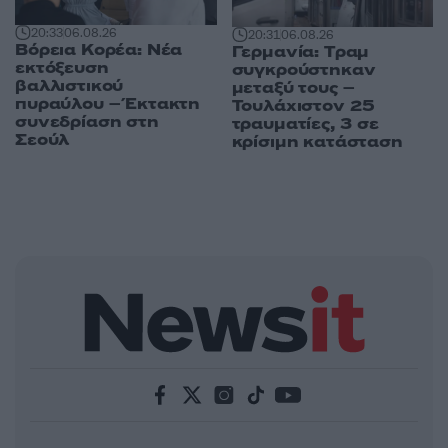
20:33
06.08.26
20:31
06.08.26
Βόρεια Κορέα: Νέα
Γερμανία: Tραμ
εκτόξευση
συγκρούστηκαν
βαλλιστικού
μεταξύ τους –
πυραύλου – Έκτακτη
Τουλάχιστον 25
συνεδρίαση στη
τραυματίες, 3 σε
Σεούλ
κρίσιμη κατάσταση