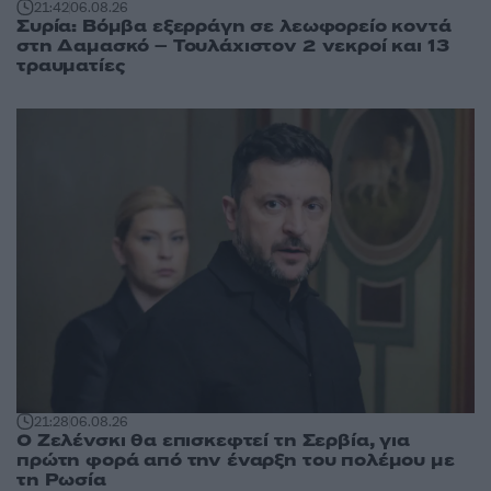
21:42
06.08.26
Συρία: Βόμβα εξερράγη σε λεωφορείο κοντά
στη Δαμασκό – Τουλάχιστον 2 νεκροί και 13
τραυματίες
21:28
06.08.26
Ο Ζελένσκι θα επισκεφτεί τη Σερβία, για
πρώτη φορά από την έναρξη του πολέμου με
τη Ρωσία