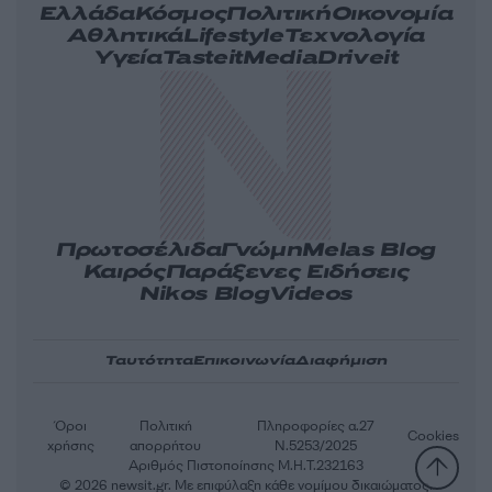
Ελλάδα
Κόσμος
Πολιτική
Οικονομία
Αθλητικά
Lifestyle
Τεχνολογία
Υγεία
Tasteit
Media
Driveit
Πρωτοσέλιδα
Γνώμη
Melas Blog
Καιρός
Παράξενες Ειδήσεις
Nikos Blog
Videos
Ταυτότητα
Επικοινωνία
Διαφήμιση
Όροι
Πολιτική
Πληροφορίες α.27
Cookies
χρήσης
απορρήτου
Ν.5253/2025
Αριθμός Πιστοποίησης Μ.Η.Τ.232163
© 2026 newsit.gr. Με επιφύλαξη κάθε νομίμου δικαιώματος.