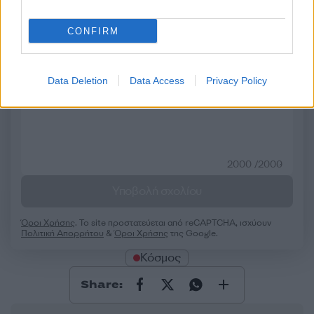
CONFIRM
Σχολίασε εδώ
50 /50
Data Deletion
Data Access
Privacy Policy
2000 /2000
Υποβολή σχολίου
Όροι Χρήσης
. Το site προστατεύεται από reCAPTCHA, ισχύουν
Πολιτική Απορρήτου
&
Όροι Χρήσης
της Google.
Κόσμος
Share: