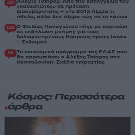
Αλέξης Τσίπρας: Από την καταγγελία του
125
«καθεστώτος» σε πρόταση
διακυβέρνησης – «Το 2015 ήξερα τι
ήθελα, αλλά δεν ήξερα πώς να το κάνω»
Ο Φειδίας Παναγιώτου πήγε με σορτσάκι
102
σε εκδήλωση μνήμης για τους
δολοφονημένους Κύπριους ήρωες Ισαάκ
– Σολωμού
Το οικονομικό πρόγραμμα της ΕΛΑΣ που
99
θα παρουσιάσει ο Αλέξης Τσίπρας στη
Θεσσαλονίκη: Σχέδιο τετραετίας
Κόσμος: Περισσότερα
άρθρα