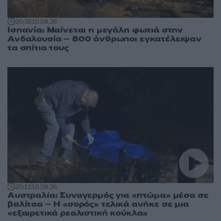
20:35
10.08.26
Ισπανία: Μαίνεται η μεγάλη φωτιά στην
Ανδαλουσία – 800 άνθρωποι εγκατέλειψαν
τα σπίτια τους
20:11
10.08.26
Αυστραλία: Συναγερμός για «πτώμα» μέσα σε
βαλίτσα – Η «σορός» τελικά ανήκε σε μια
«εξαιρετικά ρεαλιστική κούκλα»