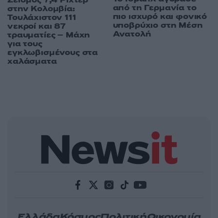
Σεισμός 7,4 Ρίχτερ
από τη Γερμανία το
στην Κολομβία:
πιο ισχυρό και φονικό
Τουλάχιστον 111
υποβρύχιο στη Μέση
νεκροί και 87
Ανατολή
τραυματίες – Μάχη
για τους
εγκλωβισμένους στα
χαλάσματα
Ελλάδα
Κόσμος
Πολιτική
Οικονομία