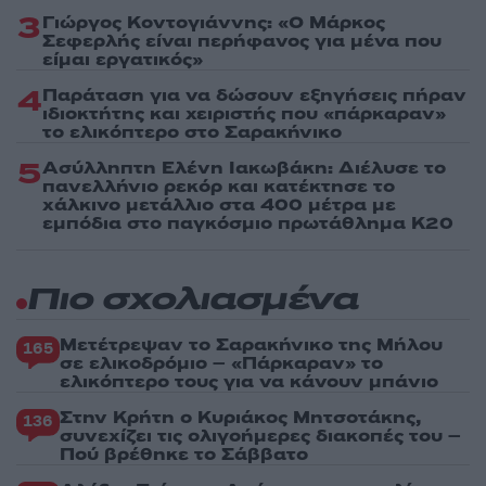
3
Γιώργος Κοντογιάννης: «Ο Μάρκος
Σεφερλής είναι περήφανος για μένα που
είμαι εργατικός»
4
Παράταση για να δώσουν εξηγήσεις πήραν
ιδιοκτήτης και χειριστής που «πάρκαραν»
το ελικόπτερο στο Σαρακήνικο
5
Ασύλληπτη Ελένη Ιακωβάκη: Διέλυσε το
πανελλήνιο ρεκόρ και κατέκτησε το
χάλκινο μετάλλιο στα 400 μέτρα με
εμπόδια στο παγκόσμιο πρωτάθλημα Κ20
Πιο σχολιασμένα
Μετέτρεψαν το Σαρακήνικο της Μήλου
165
σε ελικοδρόμιο – «Πάρκαραν» το
ελικόπτερο τους για να κάνουν μπάνιο
Στην Κρήτη ο Κυριάκος Μητσοτάκης,
136
συνεχίζει τις ολιγοήμερες διακοπές του –
Πού βρέθηκε το Σάββατο