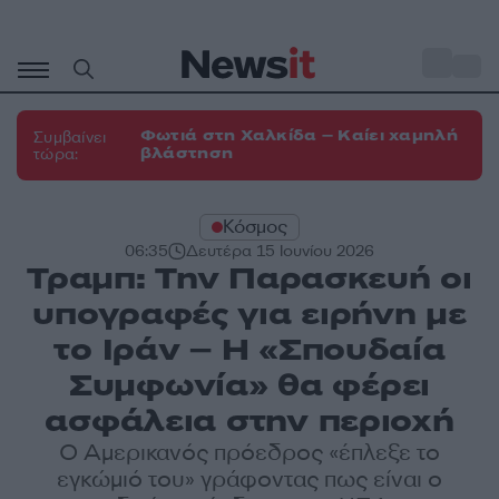
Μετάβαση
σε
o
30
περιεχόμενο
Φωτιά στη Χαλκίδα – Καίει χαμηλή
Συμβαίνει
βλάστηση
τώρα:
Κόσμος
06:35
Δευτέρα 15 Ιουνίου 2026
Τραμπ: Την Παρασκευή οι
υπογραφές για ειρήνη με
το Ιράν – Η «Σπουδαία
Συμφωνία» θα φέρει
ασφάλεια στην περιοχή
Ο Αμερικανός πρόεδρος «έπλεξε το
εγκώμιό του» γράφοντας πως είναι ο