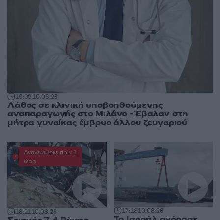
19:09
10.08.26
Λάθος σε κλινική υποβοηθούμενης
αναπαραγωγής στο Μιλάνο - Έβαλαν στη
μήτρα γυναίκας έμβρυο άλλου ζευγαριού
Ανανεώθηκε πριν 1
ώρα
17:18
10.08.26
18:21
10.08.26
Το Ισραήλ αγόρασε