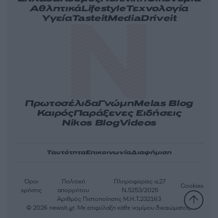
Αθλητικά
Lifestyle
Τεχνολογία
Υγεία
Tasteit
Media
Driveit
Πρωτοσέλιδα
Γνώμη
Melas Blog
Καιρός
Παράξενες Ειδήσεις
Nikos Blog
Videos
Ταυτότητα
Επικοινωνία
Διαφήμιση
Όροι
Πολιτική
Πληροφορίες α.27
Cookies
χρήσης
απορρήτου
Ν.5253/2025
Αριθμός Πιστοποίησης Μ.Η.Τ.232163
© 2026 newsit.gr. Με επιφύλαξη κάθε νομίμου δικαιώματος.