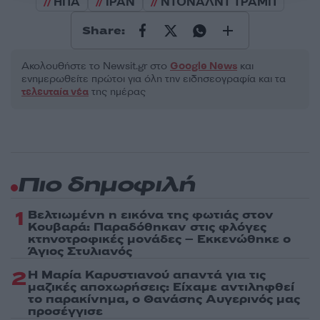
ΗΠΑ
ΙΡΑΝ
ΝΤΟΝΑΛΝΤ ΤΡΑΜΠ
Share:
Ακολουθήστε το Νewsit.gr στο
Google News
και
ενημερωθείτε πρώτοι για όλη την ειδησεογραφία και τα
τελευταία νέα
της ημέρας
Πιο δημοφιλή
1
Βελτιωμένη η εικόνα της φωτιάς στον
Κουβαρά: Παραδόθηκαν στις φλόγες
κτηνοτροφικές μονάδες – Εκκενώθηκε ο
Άγιος Στυλιανός
2
Η Μαρία Καρυστιανού απαντά για τις
μαζικές αποχωρήσεις: Είχαμε αντιληφθεί
το παρακίνημα, ο Θανάσης Αυγερινός μας
προσέγγισε