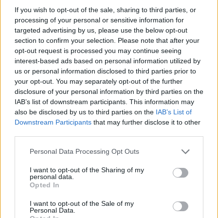
κεφαλαίων του Ιράν, και πριν ανασταλούν οι
If you wish to opt-out of the sale, sharing to third parties, or
κυρώσεις στο ιρανικό πετρέλαιο και αρθεί ο
processing of your personal or sensitive information for
ναυτικός αποκλεισμός».
targeted advertising by us, please use the below opt-out
section to confirm your selection. Please note that after your
opt-out request is processed you may continue seeing
Τέλος, το δημοσίευμα του ιρανικού πρακτορείου
interest-based ads based on personal information utilized by
ειδήσεων προσθέτει ότι η τελική συμφωνία θα
us or personal information disclosed to third parties prior to
your opt-out. You may separately opt-out of the further
εγκριθεί μέσω ψηφίσματος του Συμβουλίου
disclosure of your personal information by third parties on the
Ασφαλείας του ΟΗΕ.
IAB’s list of downstream participants. This information may
also be disclosed by us to third parties on the
IAB’s List of
ΔΙΑΦΗΜΙΣΗ
Downstream Participants
that may further disclose it to other
third parties.
Please note that this website/app uses one or more Google
Personal Data Processing Opt Outs
services and may gather and store information including but
not limited to your visit or usage behaviour. You may click to
I want to opt-out of the Sharing of my
personal data.
grant or deny consent to Google and its third-party tags to
Opted In
use your data for below specified purposes in below Google
consent section.
I want to opt-out of the Sale of my
Personal Data.