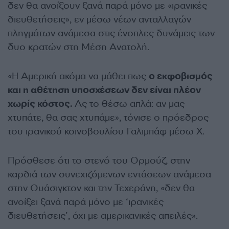
δεν θα ανοίξουν ξανά παρά μόνο με «ιρανικές
διευθετήσεις», εν μέσω νέων ανταλλαγών
πληγμάτων ανάμεσα στις ένοπλες δυνάμεις των
δυο κρατών στη Μέση Ανατολή.
«Η Αμερική ακόμα να μάθει πως
ο εκφοβισμός
και η αθέτηση υποσχέσεων δεν είναι πλέον
χωρίς κόστος.
Ας το θέσω απλά: αν μας
χτυπάτε, θα σας χτυπάμε», τόνισε ο πρόεδρος
του ιρανικού κοινοβουλίου Γαλιμπάφ μέσω X.
Πρόσθεσε ότι το στενό του Ορμούζ, στην
καρδιά των συνεχιζόμενων εντάσεων ανάμεσα
στην Ουάσιγκτον και την Τεχεράνη, «δεν θα
ανοίξει ξανά παρά μόνο με ‘ιρανικές
διευθετήσεις’, όχι με αμερικανικές απειλές».