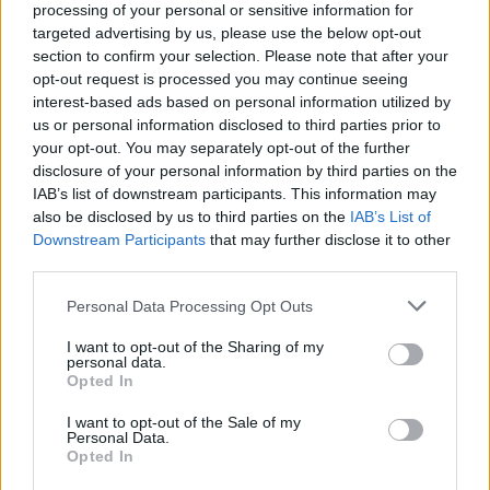
τις πρώτες πρωινές ώρες ότι απωθούν
processing of your personal or sensitive information for
«εχθρικές επιθέσεις με πυραύλους και drones»,
targeted advertising by us, please use the below opt-out
section to confirm your selection. Please note that after your
λίγη ώρα αφού οι Φρουροί της Επανάστασης
opt-out request is processed you may continue seeing
διεμήνυσαν πως θα ανταποδώσουν τους
interest-based ads based on personal information utilized by
αμερικανικούς βομβαρδισμούς, για δεύτερη
us or personal information disclosed to third parties prior to
your opt-out. You may separately opt-out of the further
συνεχόμενη νύχτα, εναντίον της Ισλαμικής
disclosure of your personal information by third parties on the
Δημοκρατίας του Ιράν.
IAB’s list of downstream participants. This information may
also be disclosed by us to third parties on the
IAB’s List of
Downstream Participants
that may further disclose it to other
third parties.
Breaking: India-backed Chabahar Port in
Iran is hit by U.S. military strikes
Please note that this website/app uses one or more Google
Personal Data Processing Opt Outs
services and may gather and store information including but
pic.twitter.com/5TCvfhzDZ0
not limited to your visit or usage behaviour. You may click to
I want to opt-out of the Sharing of my
personal data.
grant or deny consent to Google and its third-party tags to
— Shashank Mattoo
Opted In
use your data for below specified purposes in below Google
(@MattooShashank)
July 9, 2026
consent section.
I want to opt-out of the Sale of my
Personal Data.
Opted In