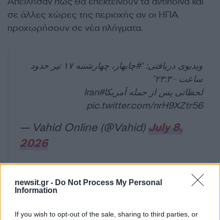
Απείλησαν πως θα επεκτείνουν τα αντίποινα και
σε άλλες χώρες της περιοχής αν οι ΗΠΑ
προχωρήσουν σε νέα πλήγματα.
ویدیوی دریافتی: ‘
#چابهار
، چهارشنبه ۱۷ تیر حدود
ساعت ۲۳:۳۰’
#Iran
لحظاتی پس از حمله آمریکا
pic.twitter.com/nrH9XZtr56
— Vahid Online (@Vahid)
July 8,
2026
newsit.gr -
Do Not Process My Personal
Information
Οι ένοπλες δυνάμεις του Κουβέιτ ανακοίνωσαν
If you wish to opt-out of the sale, sharing to third parties, or