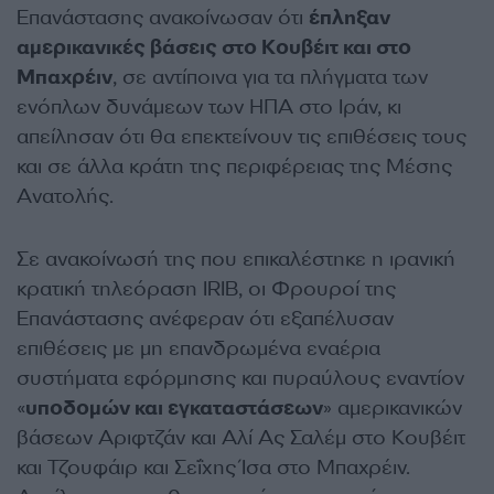
Επανάστασης ανακοίνωσαν ότι
έπληξαν
αμερικανικές βάσεις στο Κουβέιτ και στο
Μπαχρέιν
, σε αντίποινα για τα πλήγματα των
ενόπλων δυνάμεων των ΗΠΑ στο Ιράν, κι
απείλησαν ότι θα επεκτείνουν τις επιθέσεις τους
και σε άλλα κράτη της περιφέρειας της Μέσης
Ανατολής.
Σε ανακοίνωσή της που επικαλέστηκε η ιρανική
κρατική τηλεόραση IRIB, οι Φρουροί της
Επανάστασης ανέφεραν ότι εξαπέλυσαν
επιθέσεις με μη επανδρωμένα εναέρια
συστήματα εφόρμησης και πυραύλους εναντίον
«
υποδομών και εγκαταστάσεων
» αμερικανικών
βάσεων Αριφτζάν και Αλί Ας Σαλέμ στο Κουβέιτ
και Τζουφάιρ και Σεΐχης Ίσα στο Μπαχρέιν.