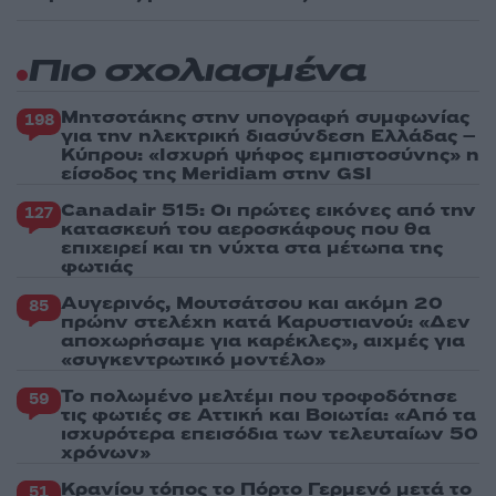
Πιο σχολιασμένα
Μητσοτάκης στην υπογραφή συμφωνίας
198
για την ηλεκτρική διασύνδεση Ελλάδας –
Κύπρου: «Ισχυρή ψήφος εμπιστοσύνης» η
είσοδος της Meridiam στην GSI
Canadair 515: Οι πρώτες εικόνες από την
127
κατασκευή του αεροσκάφους που θα
επιχειρεί και τη νύχτα στα μέτωπα της
φωτιάς
Αυγερινός, Μουτσάτσου και ακόμη 20
85
πρώην στελέχη κατά Καρυστιανού: «Δεν
αποχωρήσαμε για καρέκλες», αιχμές για
«συγκεντρωτικό μοντέλο»
Το πολωμένο μελτέμι που τροφοδότησε
59
τις φωτιές σε Αττική και Βοιωτία: «Από τα
ισχυρότερα επεισόδια των τελευταίων 50
χρόνων»
Κρανίου τόπος το Πόρτο Γερμενό μετά το
51