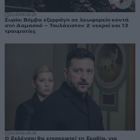
21:42
06.08.26
Συρία: Βόμβα εξερράγη σε λεωφορείο κοντά
στη Δαμασκό – Τουλάχιστον 2 νεκροί και 13
τραυματίες
21:28
06.08.26
Ο Ζελένσκι θα επισκεφτεί τη Σερβία, για