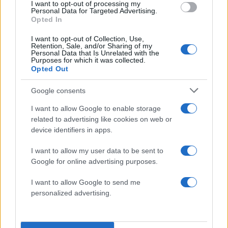
«Το γενικό επιτελείο στρατού διευκρινίζει ότι αν
I want to opt-out of processing my
Personal Data for Targeted Advertising.
ακουστούν εκρήξεις
, θα αποτελούν αποτέλεσμα
Opted In
αναχαιτίσεων από συστήματα αντιαεροπορικής
I want to opt-out of Collection, Use,
άμυνας εχθρικών επιθέσεων», ανέφεραν
Retention, Sale, and/or Sharing of my
Personal Data that Is Unrelated with the
χρησιμοποιώντας τυποποιημένες διατυπώσεις
Purposes for which it was collected.
Opted Out
μέσω X οι ένοπλες δυνάμεις, χωρίς να
αναφέρουν ρητώς ποια είναι η προέλευση των
Google consents
επιθέσεων.
I want to allow Google to enable storage
related to advertising like cookies on web or
device identifiers in apps.
Chabahar, Iran
pic.twitter.com/ttQa465EaX
I want to allow my user data to be sent to
— Pakistan Vanguard
Google for online advertising purposes.
(@PakVanguard)
July 8, 2026
I want to allow Google to send me
personalized advertising.