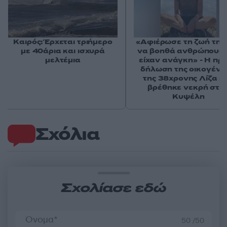
Καιρός: Έρχεται τριήμερο
«Αφιέρωσε τη ζωή της
με 40άρια και ισχυρά
να βοηθά ανθρώπους 
μελτέμια
είχαν ανάγκη» - Η πρ
δήλωση της οικογένε
της 38χρονης Λίζα π
βρέθηκε νεκρή στη
Κυψέλη
Σχόλια
Σχολίασε εδώ
50 /50