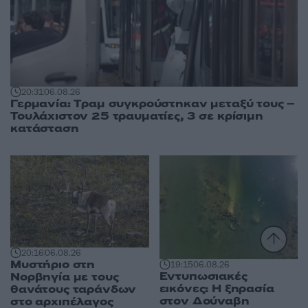
20:31
06.08.26
Γερμανία: Tραμ συγκρούστηκαν μεταξύ τους –
Τουλάχιστον 25 τραυματίες, 3 σε κρίσιμη
κατάσταση
20:16
06.08.26
Μυστήριο στη
19:15
06.08.26
Εντυπωσιακές
Νορβηγία με τους
εικόνες: Η ξηρασία
θανάτους ταράνδων
στον Δούναβη
στο αρχιπέλαγος