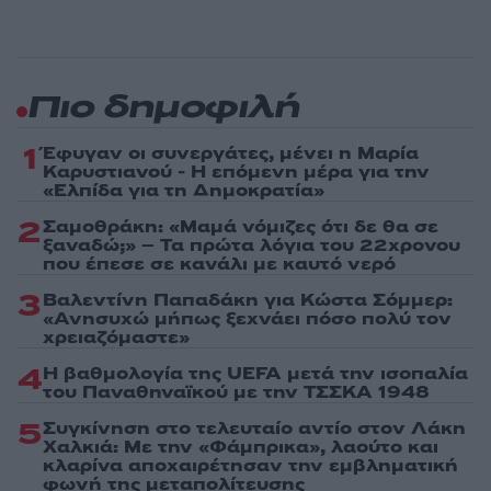
Πιο δημοφιλή
1
Έφυγαν οι συνεργάτες, μένει η Μαρία
Καρυστιανού - Η επόμενη μέρα για την
«Ελπίδα για τη Δημοκρατία»
2
Σαμοθράκη: «Μαμά νόμιζες ότι δε θα σε
ξαναδώ;» – Τα πρώτα λόγια του 22χρονου
που έπεσε σε κανάλι με καυτό νερό
3
Βαλεντίνη Παπαδάκη για Κώστα Σόμμερ:
«Ανησυχώ μήπως ξεχνάει πόσο πολύ τον
χρειαζόμαστε»
4
Η βαθμολογία της UEFA μετά την ισοπαλία
του Παναθηναϊκού με την ΤΣΣΚΑ 1948
5
Συγκίνηση στο τελευταίο αντίο στον Λάκη
Χαλκιά: Με την «Φάμπρικα», λαούτο και
κλαρίνα αποχαιρέτησαν την εμβληματική
φωνή της μεταπολίτευσης