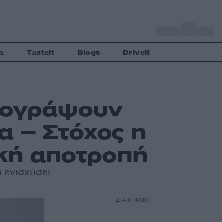
o
Αθήνα
30
C
a
Tasteit
Blogs
Driveit
υπογράψουν
α – Στόχος η
ική αποτροπή
α ενισχύσει
ΔΙΑΦΗΜΙΣΗ