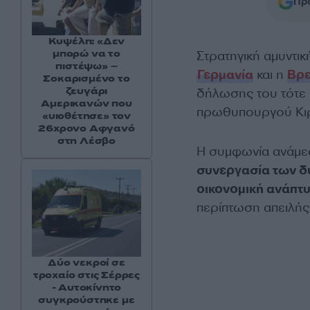
Προ
Κυψέλη: «Δεν
μπορώ να το
Στρατηγική αμυντι
πιστέψω» –
Γερμανία
και η
Βρε
Σοκαρισμένο το
ζευγάρι
δήλωσης του τότε 
Αμερικανών που
πρωθυπουργού Κιρ
«υιοθέτησε» τον
26χρονο Αφγανό
στη Λέσβο
Η συμφωνία ανάμεσ
συνεργασία των δ
οικονομική ανάπτυ
περίπτωση απειλής
Δύο νεκροί σε
τροχαίο στις Σέρρες
- Αυτοκίνητο
συγκρούστηκε με