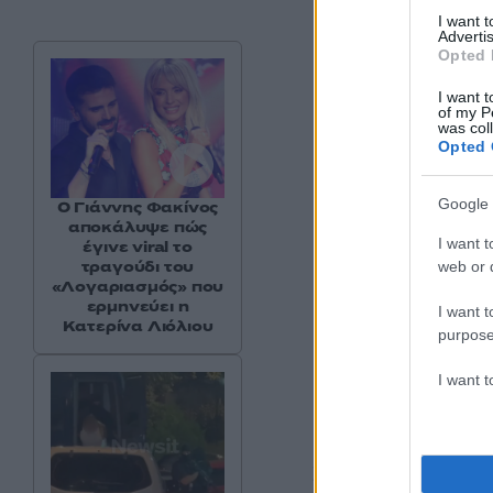
I want 
Advertis
Opted 
I want t
of my P
was col
Opted 
Google 
Ο Γιάννης Φακίνος
αποκάλυψε πώς
I want t
έγινε viral το
τραγούδι του
web or d
«Λογαριασμός» που
ερμηνεύει η
I want t
Κατερίνα Λιόλιου
purpose
I want 
Στο κείμενο θα πε