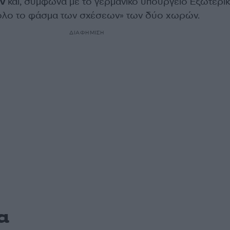
ν
και, σύμφωνα με το γερμανικό υπουργείο Εξωτερικ
 όλο το φάσμα των σχέσεων» των δύο χωρών.
ΔΙΑΦΗΜΙΣΗ
α