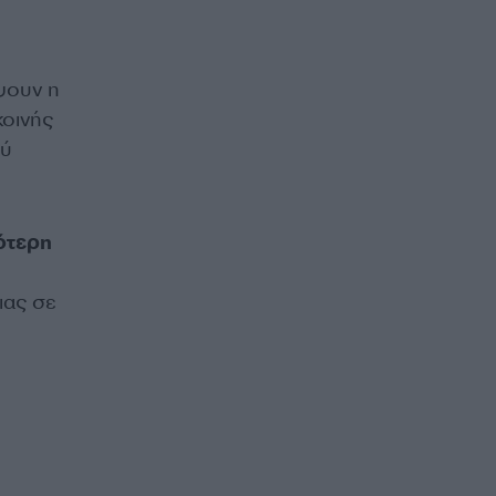
ψουν η
κοινής
ού
ότερη
ιας σε