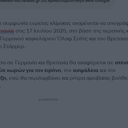
σθήκη του newsit.gr ως προτεινόμενη πηγή στην Google
κή συμφωνία ευρείας κλίμακας αναμένεται να υπογρά
τανία
στις 17 Ιουλίου 2025, στη βάση της περσινής 
Γερμανού καγκελάριου Όλαφ Σολτς και του Βρεταν
 Στάρμερ.
α σε Γερμανία και Βρετανία θα αναφέρεται σε
στεν
ύο χωρών για την ειρήνη
, την
ασφάλεια
και την
ξη,
ενώ θα περιλαμβάνει και ρήτρα αμοιβαίας βοήθε
.
ΔΙΑΦΗΜΙΣΗ