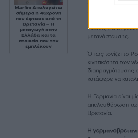
αντιμετώπιση της
Marfin: Απολογείται
έρευνα,
αλλά και δ
σήμερα η 46χρονη
που έφτασε από τη
ένα ευαίσθητο θέμα
Βρετανία – Η
πιέσεις για τη μεί
μεταγωγή στην
Ελλάδα και τα
μετανάστευσης.
στοιχεία που την
εμπλέκουν
Όπως τονίζει το P
κινητικότητα των ν
διαπραγμάτευσης σ
κατάφερε να καταλ
Η Γερμανία είναι μ
απελευθέρωση των 
Βρετανία.
Η
γερμανοβρετανι