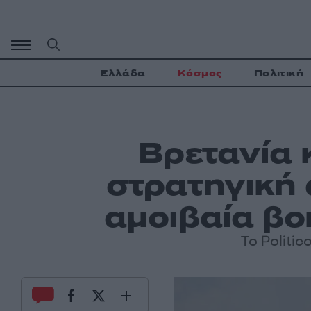
Μετάβαση
σε
περιεχόμενο
Ελλάδα
Κόσμος
Πολιτική
Βρετανία 
στρατηγική 
αμοιβαία βο
Το Politic