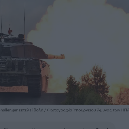
hallenger εκτελεί βολή / Φωτογραφία Υπουργείου Άμυνας των ΗΠ