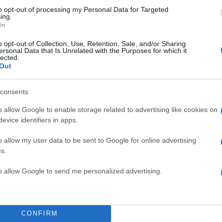
to opt-out of processing my Personal Data for Targeted
ing.
In
o opt-out of Collection, Use, Retention, Sale, and/or Sharing
ersonal Data that Is Unrelated with the Purposes for which it
lected.
Out
consents
o allow Google to enable storage related to advertising like cookies on
evice identifiers in apps.
o allow my user data to be sent to Google for online advertising
s.
to allow Google to send me personalized advertising.
ριλαμβάνονται ακόμη αναφορές στα
μέτρα για την
CONFIRM