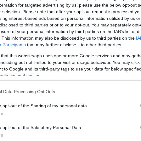
formation for targeted advertising by us, please use the below opt-out s
όσο, διευκρινίζεται
στο σχετικό δημοσίευμα του Pol
r selection. Please note that after your opt-out request is processed y
eing interest-based ads based on personal information utilized by us or
ι η δέσμευση των δύο χωρών στο ΝΑΤΟ ως ακρογω
disclosed to third parties prior to your opt-out. You may separately opt-
ής τους άμυνας
, με την αναφορά στην
ρήτρα αμοιβ
losure of your personal information by third parties on the IAB’s list of
αμμίζει την ώθηση προς τους ευρωπαίους συμμάχου
. This information may also be disclosed by us to third parties on the
IA
σία στον τομέα της άμυνας, καθώς οι ΗΠΑ αποσύρο
Participants
that may further disclose it to other third parties.
ή αμυντική συμμαχία.
 that this website/app uses one or more Google services and may gath
including but not limited to your visit or usage behaviour. You may click 
 to Google and its third-party tags to use your data for below specifi
ΔΙΑΦΗΜΙΣΗ
ogle consent section.
l Data Processing Opt Outs
o opt-out of the Sharing of my personal data.
In
o opt-out of the Sale of my Personal Data.
In