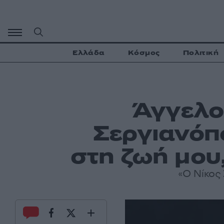
Μετάβαση
σε
περιεχόμενο
Ελλάδα
Κόσμος
Πολιτική
Άγγελο
Σεργιανόπ
στη ζωή μου
«Ο Νίκος 