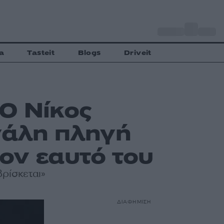
o
Αθήνα
31
C
a
Tasteit
Blogs
Driveit
Ο Νίκος
γάλη πληγή
ον εαυτό του
βρίσκεται»
ΔΙΑΦΗΜΙΣΗ