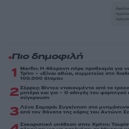
Ακολου
πρώτοι
ημέρα
Πιο δημοφιλή
1
Marfin: Η 46χρονη πήρε προθεσμία για ν
Τρίτη – «Είναι αθώα, συμμετείχε στη δια
100.000 άτομα»
2
Σέρρες: Βίντεο ντοκουμέντο από το τροχα
μητέρα και γιο – Ο οδηγός του φορτηγού
σύγκρουση
3
Λένα Σαμαρά: Συγκίνηση στο μνημόσυνο 
από τον θάνατο της κόρης του Αντώνη Σ
4
Σοκαριστική υπόθεση στην Κρήτη: Τουρί