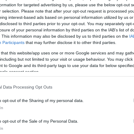
formation for targeted advertising by us, please use the below opt-out s
r selection. Please note that after your opt-out request is processed y
eing interest-based ads based on personal information utilized by us or
disclosed to third parties prior to your opt-out. You may separately opt-
losure of your personal information by third parties on the IAB’s list of
. This information may also be disclosed by us to third parties on the
IA
Participants
that may further disclose it to other third parties.
 that this website/app uses one or more Google services and may gath
including but not limited to your visit or usage behaviour. You may click 
 to Google and its third-party tags to use your data for below specifi
ogle consent section.
l Data Processing Opt Outs
o opt-out of the Sharing of my personal data.
In
ς που περνούσε ο Νίκος Σεργιανόπουλος, η χημεία τ
o opt-out of the Sale of my Personal Data.
μητρίου στη σκηνή ήταν πολύ καλή και ο κόσμος είχ
In