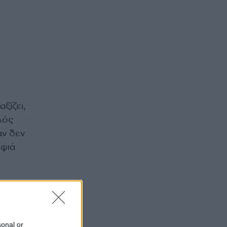
ξίζει,
λός
αν δεν
ρφιά
αυτό
sonal or