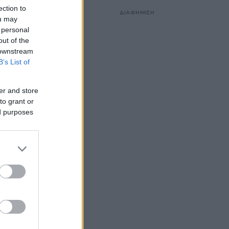
ection to
ΔΙΑΦΗΜΙΣΗ
ou may
 personal
out of the
 downstream
B’s List of
er and store
to grant or
ed purposes
ου με
ε