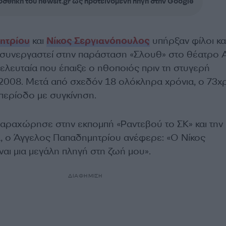
σθήκη του newsit.gr ως προτεινόμενη πηγή στην Google
ητρίου
και
Νίκος Σεργιανόπουλος
υπήρξαν φίλοι κα
 συνεργαστεί στην παράσταση «Σλουθ» στο θέατρο 
 τελευταία που έπαιξε ο ηθοποιός πριν τη στυγερή
2008. Μετά από σχεδόν 18 ολόκληρα χρόνια, ο 73χ
 περίοδο με συγκίνηση.
αραχώρησε στην εκπομπή «Ραντεβού το ΣΚ» και την
, ο Άγγελος Παπαδημητρίου ανέφερε: «Ο Νίκος
αι μια μεγάλη πληγή στη ζωή μου».
ΔΙΑΦΗΜΙΣΗ