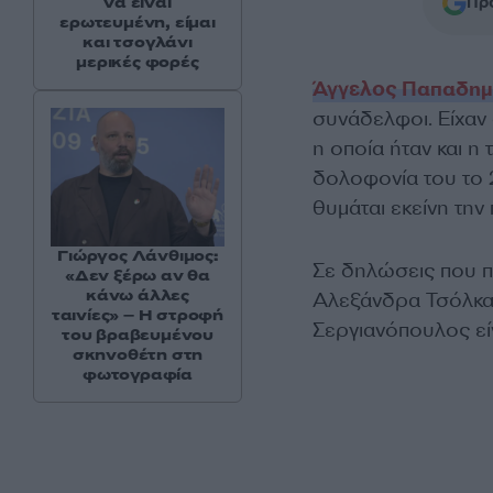
Προ
να είναι
ερωτευμένη, είμαι
και τσογλάνι
μερικές φορές
Άγγελος Παπαδημ
συνάδελφοι. Είχαν
η οποία ήταν και η
δολοφονία του το 
θυμάται εκείνη την
Γιώργος Λάνθιμος:
Σε δηλώσεις που π
«Δεν ξέρω αν θα
κάνω άλλες
Αλεξάνδρα Τσόλκα
ταινίες» – Η στροφή
Σεργιανόπουλος είν
του βραβευμένου
σκηνοθέτη στη
φωτογραφία