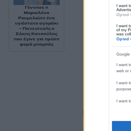
I want 
Γέννησε η
Advertis
Μαριαλένα
Opted 
Ρουμελιώτη ένα
υγιέστατο αγοράκι
I want t
– Πανευτυχής ο
of my P
Σάκης Κατσούλης
was col
που έγινε για πρώτη
Opted 
φορά μπαμπάς
Google 
I want t
web or d
I want t
purpose
I want 
Σχόλι