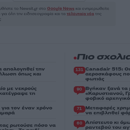
θήστε το Νewsit.gr στο
Google News
και ενημερωθείτε
 για όλη την ειδησεογραφία και τα
τελευταία νέα
της
ς
Πιο σχολι
α απολογηθεί την
Canadair 515: Ο
131
δήλωση όπως και
αεροσκάφους που
φωτιάς
ίο με νεκρούς
Βγήκαν ξανά τα 
90
 κατέγραψε τη
«Καρυστιανού, Γ
φοβικό αρχηγικ
για τον έναν χρόνο
Μεταφορές χρημ
71
αμαρά
να επιβληθεί φόρ
Απίστευτο κι όμ
60
στας ρωτούσε πόσο να
ραντεβού του αγ