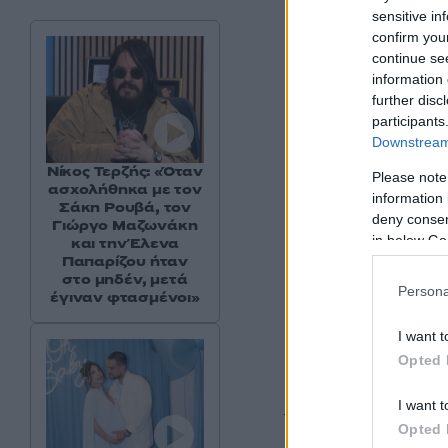
sensitive in
confirm you
continue se
information 
further disc
participants
Downstream 
Νίκος Τερζής: «Όταν
Please note
ασχολήθηκα με τον
information 
Σάκη Ρουβά, τον
deny consent
Γιώργο Μαζωνάκη
in below Go
και την Έλενα
Παπαρίζου ήταν
στο μηδέν, μετά
Persona
έγιναν φτασμένοι»
I want t
Opted 
Παρά τις δυσκολίε
I want t
τον Άγγελο Παπαδη
Opted 
αγαπήσει το έργο.