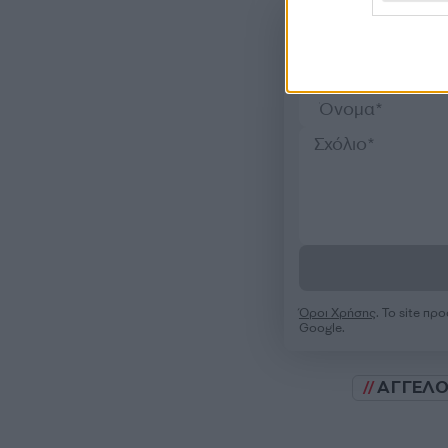
Όροι Χρήσης
. Το site π
Google.
ΑΓΓΕΛΟ