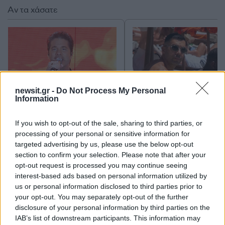
Αν τα χάσατε
newsit.gr -
Do Not Process My Personal
Information
Νίκος Οικονομόπουλος:
Κώστας Σλούκας, J
If you wish to opt-out of the sale, sharing to third parties, or
Τεχνικό πρόβλημα τον
Vesely και Bryant Dun
processing of your personal or sensitive information for
έκανε να αντιδράσει σε
στη Μύκονο – Οι στιγ
targeted advertising by us, please use the below opt-out
συναυλία του – «Πάρτε τα
χαλάρωσης σε παραλ
όλα, δεν τα θέλω»
του νησιού
section to confirm your selection. Please note that after your
opt-out request is processed you may continue seeing
interest-based ads based on personal information utilized by
Σχόλια
us or personal information disclosed to third parties prior to
your opt-out. You may separately opt-out of the further
disclosure of your personal information by third parties on the
IAB’s list of downstream participants. This information may