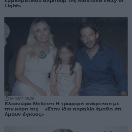
εμβληματικού άλμπουμ της Μαντόνα «Ray of
Light»
16:02
07.08.26
Ελεονώρα Μελέτη: Η τρυφερή ανάρτηση με
την κόρη της – «Στην ίδια παραλία έμαθα ότι
ήμουν έγκυος»