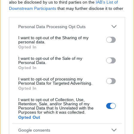
also be disclosed by us to third parties on the
IAB’s List of
Downstream Participants
that may further disclose it to other
Σχολίασε εδώ
third parties.
Please note that this website/app uses one or more Google
Personal Data Processing Opt Outs
50 /50
services and may gather and store information including but
not limited to your visit or usage behaviour. You may click to
I want to opt-out of the Sharing of my
personal data.
grant or deny consent to Google and its third-party tags to
Opted In
use your data for below specified purposes in below Google
consent section.
I want to opt-out of the Sale of my
Personal Data.
2000 /2000
Opted In
Υποβολή σχολίου
I want to opt-out of processing my
Personal Data for Targeted Advertising.
Opted In
Όροι Χρήσης
. Το site προστατεύεται από reCAPTCHA, ισχύουν
Πολιτική Απορρήτου
&
Όροι Χρήσης
της Google.
I want to opt-out of Collection, Use,
Retention, Sale, and/or Sharing of my
Lifestyle
Personal Data that Is Unrelated with the
Purposes for which it was collected.
ΒΙΛΑ
ΝΕΑ ΠΕΡΑΜΟΣ
Opted Out
Share:
Google consents