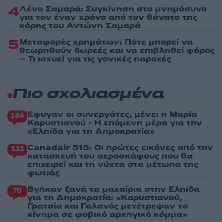
4
Λένα Σαμαρά: Συγκίνηση στο μνημόσυνο
για τον έναν χρόνο από τον θάνατο της
κόρης του Αντώνη Σαμαρά
5
Μεταφορές χρημάτων: Πότε μπορεί να
θεωρηθούν δωρεές και να επιβληθεί φόρος
– Τι ισχυεί για τις γονικές παροχές
Πιο σχολιασμένα
Έφυγαν οι συνεργάτες, μένει η Μαρία
184
Καρυστιανού - Η επόμενη μέρα για την
«Ελπίδα για τη Δημοκρατία»
Canadair 515: Οι πρώτες εικόνες από την
131
κατασκευή του αεροσκάφους που θα
επιχειρεί και τη νύχτα στα μέτωπα της
φωτιάς
Βγήκαν ξανά τα μαχαίρια στην Ελπίδα
70
για τη Δημοκρατία: «Καρυστιανού,
Γρατσία και Γαλανός μετέτρεψαν το
κίνημα σε φοβικό αρχηγικό κόμμα»