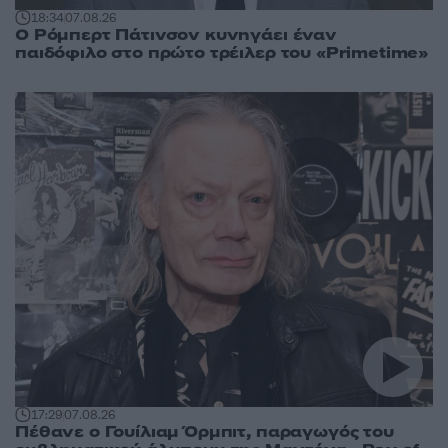
18:34
07.08.26
Ο Ρόμπερτ Πάτινσον κυνηγάει έναν
παιδόφιλο στο πρώτο τρέιλερ του «Primetime»
17:29
07.08.26
Πέθανε ο Γουίλιαμ Όρμπιτ, παραγωγός του