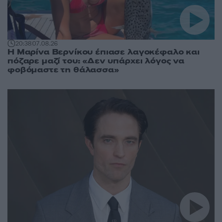
20:38
07.08.26
Η Μαρίνα Βερνίκου έπιασε λαγοκέφαλο και
πόζαρε μαζί του: «Δεν υπάρχει λόγος να
φοβόμαστε τη θάλασσα»