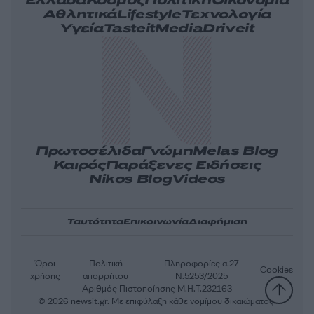
Ελλάδα
Κόσμος
Πολιτική
Οικονομία
Αθλητικά
Lifestyle
Τεχνολογία
Υγεία
Tasteit
Media
Driveit
Πρωτοσέλιδα
Γνώμη
Melas Blog
Καιρός
Παράξενες Ειδήσεις
Nikos Blog
Videos
Ταυτότητα
Επικοινωνία
Διαφήμιση
Όροι
Πολιτική
Πληροφορίες α.27
Cookies
χρήσης
απορρήτου
Ν.5253/2025
Αριθμός Πιστοποίησης Μ.Η.Τ.232163
© 2026 newsit.gr. Με επιφύλαξη κάθε νομίμου δικαιώματος.