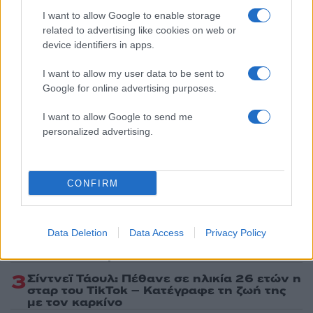
Ακολουθήστε το Νewsit.gr στο
Google News
και
I want to allow Google to enable storage
ενημερωθείτε πρώτοι για όλη την ειδησεογραφία και τα
related to advertising like cookies on web or
τελευταία νέα
της ημέρας
device identifiers in apps.
I want to allow my user data to be sent to
Google for online advertising purposes.
I want to allow Google to send me
Πιο δημοφιλή
personalized advertising.
1
Σέρρες: Βίντεο ντοκουμέντο από το
τροχαίο με νεκρούς μητέρα και γιο – Ο
οδηγός του φορτηγού κατέγραψε τη
CONFIRM
σύγκρουση
2
Marfin: Η 46χρονη πήρε προθεσμία για να
απολογηθεί την Τρίτη – «Είναι αθώα,
Data Deletion
Data Access
Privacy Policy
συμμετείχε στη διαδήλωση όπως και
100.000 άτομα»
3
Σίντνεϊ Τάουλ: Πέθανε σε ηλικία 26 ετών η
σταρ του TikTok – Kατέγραφε τη ζωή της
με τον καρκίνο