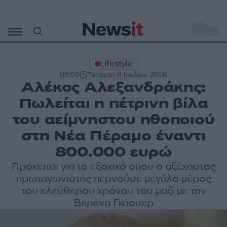
Μετάβαση
σε
o
28
περιεχόμενο
Lifestyle
09:55
Τετάρτη 8 Ιουλίου 2026
Αλέκος Αλεξανδράκης:
Πωλείται η πέτρινη βίλα
του αείμνηστου ηθοποιού
στη Νέα Πέραμο έναντι
800.000 ευρώ
Πρόκειται για το εξοχικό όπου ο αξέχαστος
πρωταγωνιστής περνούσε μεγάλο μέρος
του ελεύθερου χρόνου του μαζί με την
Βερένα Γκάουερ