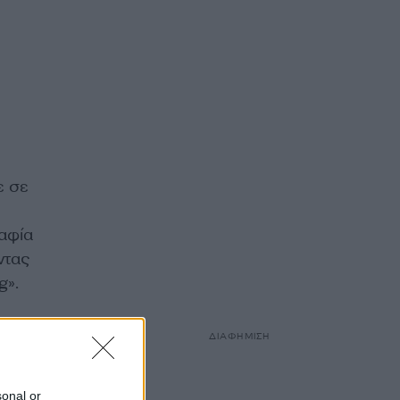
ε σε
αφία
ντας
g».
:
ΔΙΑΦΗΜΙΣΗ
sonal or