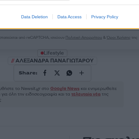
2000 /
Data Deletion
Data Access
Privacy Policy
Υποβολή σχολίου
ροστατεύεται από reCAPTCHA, ισχύουν
Πολιτική Απορρήτου
&
Όροι Χρήσης
της
Lifestyle
ΑΛΕΞΑΝΔΡΑ ΠΑΝΑΓΙΩΤΑΡΟΥ
Share:
θήστε το Νewsit.gr στο
Google News
και ενημερωθείτε
 για όλη την ειδησεογραφία και τα
τελευταία νέα
της
ς