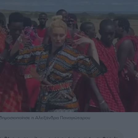
υ δημοσιοποίησε η Αλεξάνδρα Παναγιώταρου