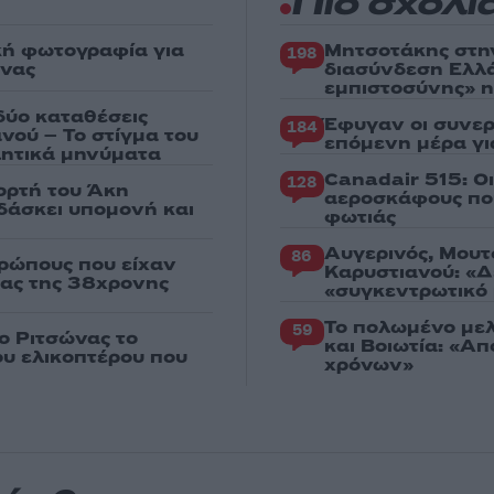
Πιο σχολι
κή φωτογραφία για
Μητσοτάκης στη
198
ένας
διασύνδεση Ελλ
εμπιστοσύνης» η
δύο καταθέσεις
Έφυγαν οι συνερ
184
νού – Το στίγμα του
επόμενη μέρα γι
ιλητικά μηνύματα
Canadair 515: Ο
128
ορτή του Άκη
αεροσκάφους που
δάσκει υπομονή και
φωτιάς
Αυγερινός, Μουτ
86
ρώπους που είχαν
Καρυστιανού: «Δ
ιας της 38χρονης
«συγκεντρωτικό
Το πολωμένο μελ
59
ο Ριτσώνας το
και Βοιωτία: «Α
ου ελικοπτέρου που
χρόνων»