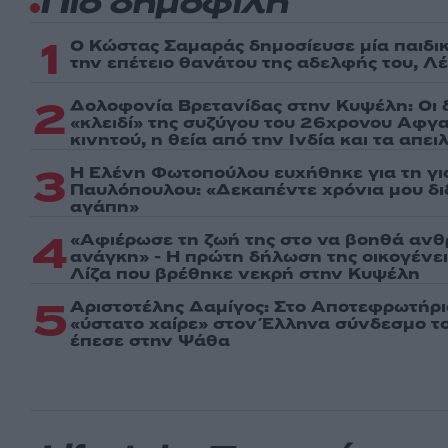
Πιο δημοφιλή
1
Ο Κώστας Σαμαράς δημοσίευσε μία παιδι
την επέτειο θανάτου της αδελφής του, Λ
2
Δολοφονία Βρετανίδας στην Κυψέλη: Οι 
«κλειδί» της συζύγου του 26χρονου Αφγα
κινητού, η θεία από την Ινδία και τα απε
3
Η Ελένη Φωτοπούλου ευχήθηκε για τη γι
Παυλόπουλου: «Δεκαπέντε χρόνια μου δι
αγάπη»
4
«Αφιέρωσε τη ζωή της στο να βοηθά ανθ
ανάγκη» - Η πρώτη δήλωση της οικογένε
Λίζα που βρέθηκε νεκρή στην Κυψέλη
5
Αριστοτέλης Δαμίγος: Στο Αποτεφρωτήρι
«ύστατο χαίρε» στον Έλληνα σύνδεσμο τ
έπεσε στην Ψάθα