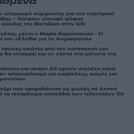
ασμένα
ν υπογραφή συμφωνίας για την ηλεκτρική
άδας – Κύπρου: «Ισχυρή ψήφος
 είσοδος της Meridiam στην GSI
γάτες, μένει η Μαρία Καρυστιανού - Η
α την «Ελπίδα για τη Δημοκρατία»
ι πρώτες εικόνες από την κατασκευή του
 θα επιχειρεί και τη νύχτα στα μέτωπα της
σάτσου και ακόμη 20 πρώην στελέχη κατά
εν αποχωρήσαμε για καρέκλες», αιχμές για
 μοντέλο»
τέμι που τροφοδότησε τις φωτιές σε Αττική
πό τα ισχυρότερα επεισόδια των τελευταίων 50