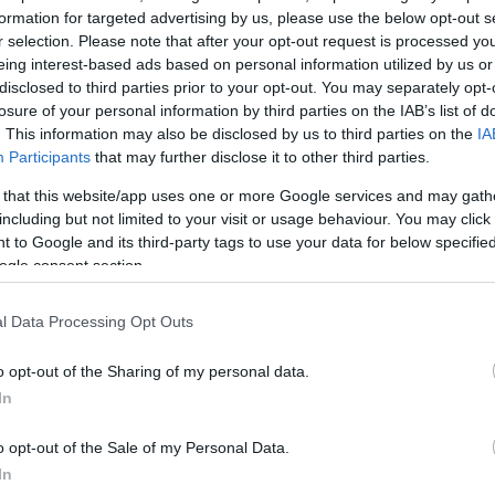
formation for targeted advertising by us, please use the below opt-out s
r selection. Please note that after your opt-out request is processed y
drapanagiotarou
Μπας και
eing interest-based ads based on personal information utilized by us or
 το stalking @Elli
disclosed to third parties prior to your opt-out. You may separately opt-
fficial
#foryou
#fy
#fyp
losure of your personal information by third parties on the IAB’s list of
. This information may also be disclosed by us to third parties on the
IA
γιου
♬ Masai –
Participants
that may further disclose it to other third parties.
ellikokkinou
 that this website/app uses one or more Google services and may gath
including but not limited to your visit or usage behaviour. You may click 
 to Google and its third-party tags to use your data for below specifi
ς φυλής των Μασάι εκπαιδεύονται ως πολεμιστές, εν
ogle consent section.
ς τους περιλαμβάνει εντυπωσιακά άλματα.
ΔΙΑΦΗΜΙΣΗ
l Data Processing Opt Outs
o opt-out of the Sharing of my personal data.
In
o opt-out of the Sale of my Personal Data.
In