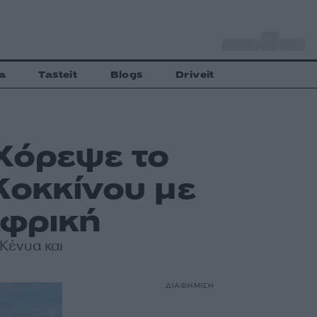
o
Αθήνα
33
C
a
Tasteit
Blogs
Driveit
Χόρεψε το
Κοκκίνου με
Αφρική
Κένυα και
ΔΙΑΦΗΜΙΣΗ