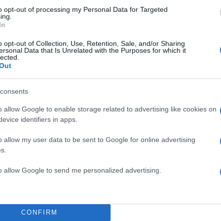
to opt-out of processing my Personal Data for Targeted
ing.
In
o opt-out of Collection, Use, Retention, Sale, and/or Sharing
ersonal Data that Is Unrelated with the Purposes for which it
lected.
Out
α
consents
o allow Google to enable storage related to advertising like cookies on
evice identifiers in apps.
o allow my user data to be sent to Google for online advertising
Σχολίασε εδώ
s.
to allow Google to send me personalized advertising.
50
CONFIRM