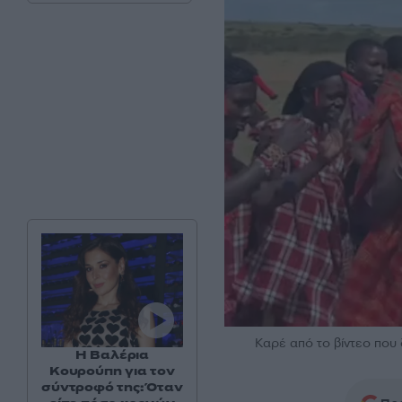
Καρέ από το βίντεο πο
Η Βαλέρια
Κουρούπη για τον
σύντροφό της: Όταν