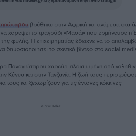
σθήκη του newsit.gr ως προτεινόμενη πηγή στην Google
αγιώταρου
βρέθηκε στην Αφρική και ανάμεσα στα ά
ι να χορέψει το τραγούδι «Μασάι» που ερμήνευσε η 
 της φυλής. Η επιχειρηματίας έδειχνε να το απολαμβ
να δημοσιοποιήσει το σχετικό βίντεο στα social medi
ρα Παναγιώταρου χορεύει πλαισιωμένη από «αληθι
ην Κένυα και στην Τανζανία. Η ζωή τους περιστρέφετ
α τους και ξεχωρίζουν για τις έντονες κόκκινες
ΔΙΑΦΗΜΙΣΗ