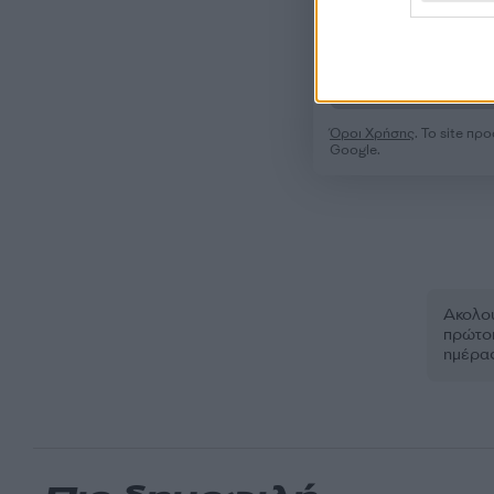
Όροι Χρήσης
. Το site π
Google.
Ακολου
πρώτοι
ημέρα