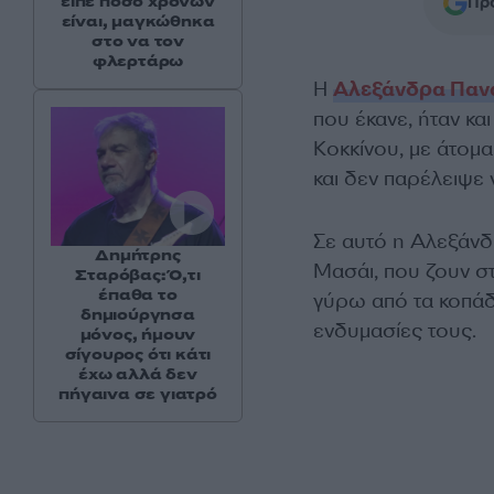
είπε πόσο χρονών
Προ
είναι, μαγκώθηκα
στο να τον
φλερτάρω
Η
Αλεξάνδρα Παν
που έκανε, ήταν κα
Κοκκίνου, με άτομα
και δεν παρέλειψε 
Σε αυτό η Αλεξάνδ
Δημήτρης
Μασάι, που ζουν στ
Σταρόβας: Ό,τι
έπαθα το
γύρω από τα κοπάδι
δημιούργησα
ενδυμασίες τους.
μόνος, ήμουν
σίγουρος ότι κάτι
έχω αλλά δεν
πήγαινα σε γιατρό