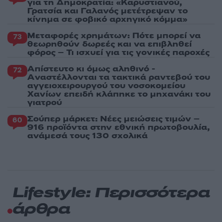
για τη Δημοκρατία: «Καρυστιανού,
Γρατσία και Γαλανός μετέτρεψαν το
κίνημα σε φοβικό αρχηγικό κόμμα»
Μεταφορές χρημάτων: Πότε μπορεί να
73
θεωρηθούν δωρεές και να επιβληθεί
φόρος – Τι ισχυεί για τις γονικές παροχές
Απίστευτο κι όμως αληθινό -
72
Aναστέλλονται τα τακτικά ραντεβού του
αγγειοχειρουργού του νοσοκομείου
Χανίων επειδή κλάπηκε το μηχανάκι του
γιατρού
Σούπερ μάρκετ: Νέες μειώσεις τιμών –
60
916 προϊόντα στην εθνική πρωτοβουλία,
ανάμεσά τους 130 σχολικά
Lifestyle: Περισσότερα
άρθρα