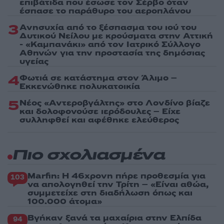
επιβάτιδα που έσωσε τον Σέρβο όταν
έσπασε το παράθυρο του αεροπλάνου
3
Ανησυχία από το ξέσπασμα του ιού του
Δυτικού Νείλου με κρούσματα στην Αττική
- «Καμπανάκι» από τον Ιατρικό Σύλλογο
Αθηνών για την προστασία της δημόσιας
υγείας
4
Φωτιά σε κατάστημα στον Άλιμο –
Εκκενώθηκε πολυκατοικία
5
Νέος «Αντεροβγάλτης» στο Λονδίνο βίαζε
και δολοφονούσε ιερόδουλες – Είχε
συλληφθεί και αφέθηκε ελεύθερος
Πιο σχολιασμένα
Marfin: Η 46χρονη πήρε προθεσμία για
103
να απολογηθεί την Τρίτη – «Είναι αθώα,
συμμετείχε στη διαδήλωση όπως και
100.000 άτομα»
Βγήκαν ξανά τα μαχαίρια στην Ελπίδα
94