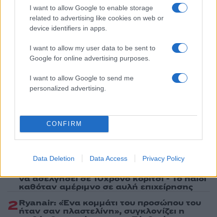
Lifestyle
I want to allow Google to enable storage
ΑΛΕΞΑΝΔΡΟΣ ΤΣΟΥΒΕΛΑΣ
related to advertising like cookies on web or
device identifiers in apps.
Share:
I want to allow my user data to be sent to
Google for online advertising purposes.
Ακολουθήστε το Νewsit.gr στο
Google News
και
ενημερωθείτε πρώτοι για όλη την ειδησεογραφία και τα
I want to allow Google to send me
τελευταία νέα
της ημέρας
personalized advertising.
CONFIRM
Πιο δημοφιλή
Data Deletion
Data Access
Privacy Policy
1
Σοκαριστική υπόθεση στην Κρήτη:
Τουρίστας ρωτούσε πόσο να πληρώσει για
να ασελγήσει σε 10χρονο κορίτσι - Το παιδί
καθόταν αμέριμνο σε αυλή επιχείρησης
2
Ryanair: «Ένα κομμάτι του προσώπου του
ήταν σαν πλαστελίνη», συγκλονίζει η