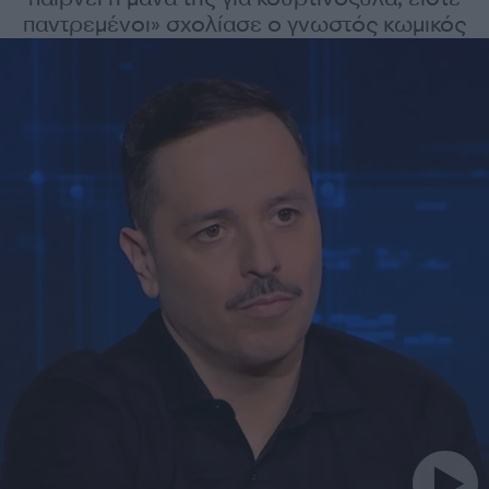
παντρεμένοι» σχολίασε ο γνωστός κωμικός