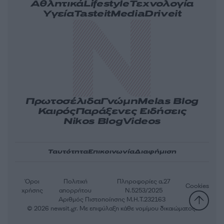
Αθλητικά
Lifestyle
Τεχνολογία
Υγεία
Tasteit
Media
Driveit
Πρωτοσέλιδα
Γνώμη
Melas Blog
Καιρός
Παράξενες Ειδήσεις
Nikos Blog
Videos
Ταυτότητα
Επικοινωνία
Διαφήμιση
Όροι
Πολιτική
Πληροφορίες α.27
Cookies
χρήσης
απορρήτου
Ν.5253/2025
Αριθμός Πιστοποίησης Μ.Η.Τ.232163
© 2026 newsit.gr. Με επιφύλαξη κάθε νομίμου δικαιώματος.