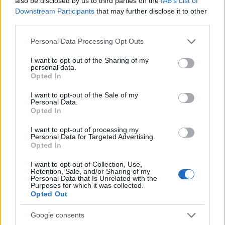
also be disclosed by us to third parties on the
IAB’s List of
Downstream Participants
that may further disclose it to other
Σχόλια
third parties.
Please note that this website/app uses one or more Google
Personal Data Processing Opt Outs
services and may gather and store information including but
not limited to your visit or usage behaviour. You may click to
I want to opt-out of the Sharing of my
personal data.
grant or deny consent to Google and its third-party tags to
Σχολίασε εδώ
Opted In
use your data for below specified purposes in below Google
consent section.
I want to opt-out of the Sale of my
Personal Data.
50 /50
Opted In
I want to opt-out of processing my
Personal Data for Targeted Advertising.
Opted In
2000 /2000
I want to opt-out of Collection, Use,
Retention, Sale, and/or Sharing of my
Personal Data that Is Unrelated with the
Υποβολή σχολίου
Purposes for which it was collected.
Opted Out
Όροι Χρήσης
. Το site προστατεύεται από reCAPTCHA, ισχύουν
Πολιτική Απορρήτου
&
Όροι Χρήσης
της Google.
Google consents