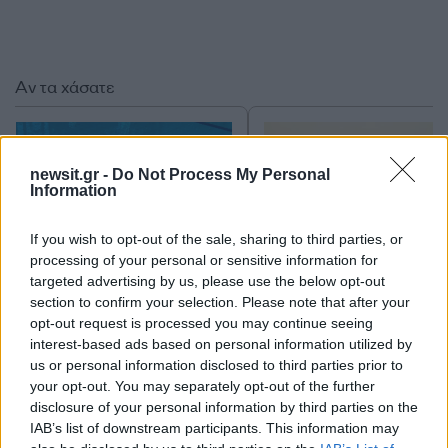
Αν τα χάσατε
newsit.gr -
Do Not Process My Personal
Information
If you wish to opt-out of the sale, sharing to third parties, or
processing of your personal or sensitive information for
targeted advertising by us, please use the below opt-out
section to confirm your selection. Please note that after your
Τραγωδία στην Πάρο:
Πώς η Πυροσβεστικ
4χρονος βρέθηκε νεκρός
διέσωσε ανθρώπινες ζ
opt-out request is processed you may continue seeing
σε πισίνα
από την καταστροφι
interest-based ads based on personal information utilized by
φωτιά στην Αττικοβοι
us or personal information disclosed to third parties prior to
– Πάνω από 250 άτο
your opt-out. You may separately opt-out of the further
απομακρύνθηκαν δι
disclosure of your personal information by third parties on the
θαλάσσης
IAB’s list of downstream participants. This information may