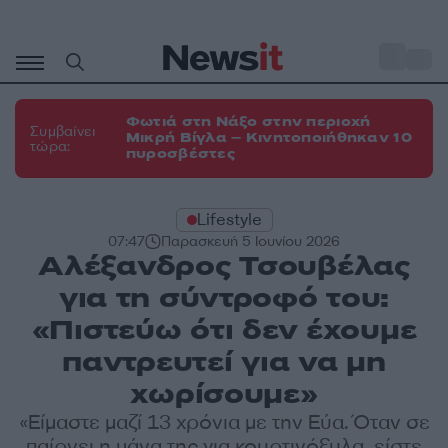
Μετάβαση
σε
o
35
περιεχόμενο
Φωτιά στη Νάξο στην περιοχή
Συμβαίνει
Μικρή Βίγλα – Κινητοποιήθηκαν 10
τώρα:
πυροσβέστες
Lifestyle
07:47
Παρασκευή 5 Ιουνίου 2026
Αλέξανδρος Τσουβέλας
για τη σύντροφό του:
«Πιστεύω ότι δεν έχουμε
παντρευτεί για να μη
χωρίσουμε»
«Είμαστε μαζί 13 χρόνια με την Εύα. Όταν σε
παίρνει η μάνα της για κουρτινόξυλα, είστε