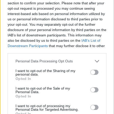
section to confirm your selection. Please note that after your
opt-out request is processed you may continue seeing
interest-based ads based on personal information utilized by
us or personal information disclosed to third parties prior to
your opt-out. You may separately opt-out of the further
2000 /2000
disclosure of your personal information by third parties on the
Υποβολή σχολίου
IAB’s list of downstream participants. This information may
also be disclosed by us to third parties on the
IAB’s List of
Downstream Participants
that may further disclose it to other
Όροι Χρήσης
. Το site προστατεύεται από reCAPTCHA, ισχύουν
Πολιτική Απορρήτου
&
Όροι Χρήσης
της Google.
third parties.
Lifestyle
Please note that this website/app uses one or more Google
Personal Data Processing Opt Outs
ΑΝΑΣΤΑΣΙΑ
ΤΡΑΓΟΥΔΙΣΤΡΙΑ
services and may gather and store information including but
not limited to your visit or usage behaviour. You may click to
I want to opt-out of the Sharing of my
personal data.
Share:
grant or deny consent to Google and its third-party tags to
Opted In
use your data for below specified purposes in below Google
consent section.
I want to opt-out of the Sale of my
Ακολουθήστε το Νewsit.gr στο
Google News
και
Personal Data.
ενημερωθείτε πρώτοι για όλη την ειδησεογραφία και τα
Opted In
τελευταία νέα
της ημέρας
I want to opt-out of processing my
Personal Data for Targeted Advertising.
Opted In