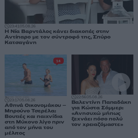
23:41
05.08.26
Η Νία Βαρντάλος κάνει διακοπές στην
Αντίπαρο με τον σύντροφό της, Σπύρο
Κατσαγάνη
14
22:56
05.08.26
23:17
05.08.26
Βαλεντίνη Παπαδάκη
Αθηνά Οικονομάκου –
για Κώστα Σόμμερ:
Μπρούνο Τσερέλα:
«Ανησυχώ μήπως
Βουτιές και παιχνίδια
ξεχνάει πόσο πολύ
στη Μύκονο λίγο πριν
τον χρειαζόμαστε»
από τον μήνα του
μέλιτος