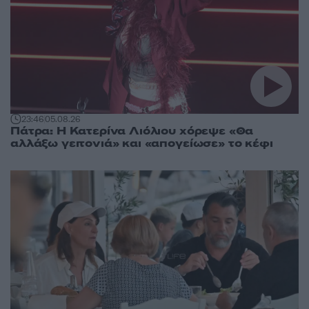
23:46
05.08.26
Πάτρα: Η Κατερίνα Λιόλιου χόρεψε «Θα
αλλάξω γειτονιά» και «απογείωσε» το κέφι