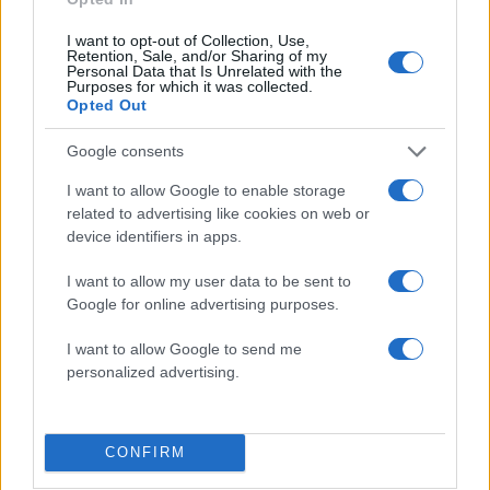
I want to opt-out of Collection, Use,
Retention, Sale, and/or Sharing of my
Πιο δημοφιλή
Personal Data that Is Unrelated with the
Purposes for which it was collected.
Opted Out
1
Τουρισμός για Όλους 2026: Σήμερα ανοίγει
η πλατφόρμα – Ποια ΑΦΜ προηγούνται
Google consents
στις αιτήσεις
2
Κυψέλη: Ο περίεργος ηλικιωμένος και το
I want to allow Google to enable storage
ταξίδι στην Αράχωβα – Όσα ισχυρίστηκε ο
related to advertising like cookies on web or
26χρονος για τον θάνατο της Βρετανίδας
device identifiers in apps.
3
Μύκονος: Βίντεο με τους αστυνομικούς να
I want to allow my user data to be sent to
εντοπίζουν την τσάντα Hermès και το
Rolex όπου άρπαξε Έλληνας οδηγός από
Google for online advertising purposes.
Ουκρανό τουρίστα
I want to allow Google to send me
4
Μυστράς: «Φρούριο» το ξενοδοχείο που
personalized advertising.
έκρυβε τη σορό του 90χρονου ο γιος του –
«Είχαμε να τον δούμε πάνω από 3 χρόνια»
5
Πόρτο Γερμενό: Η στιγμή που η φωτιά
μπαίνει στο χωριό και καταστρέφει τα
CONFIRM
πάντα στο πέρασμά της