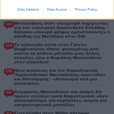
Data Deletion
Data Access
Privacy Policy
Πιο σχολιασμένα
Μητσοτάκης στην υπογραφή συμφωνίας
183
για την ηλεκτρική διασύνδεση Ελλάδας –
Κύπρου: «Ισχυρή ψήφος εμπιστοσύνης» η
είσοδος της Meridiam στην GSI
Το τελευταίο αντίο στον Γιάννη
134
Βαρβιτσιώτη: «Ήταν φτιαγμένος από
εκείνο το σπάνιο μέταλλο μιας άλλης
εποχής», είπε ο Κυριάκος Μητσοτάκης
στον επικήδειο
Νέες απώλειες για την Καρυστιανού:
130
Παραιτήθηκαν Μουτσάτσου, Ιωαννίδου
και Κοτσόργιος - «Αποχωρώ από μια
αυταπάτη»
Αυγερινός, Μουτσάτσου και ακόμη 20
68
πρώην στελέχη κατά Καρυστιανού: «Δεν
αποχωρήσαμε για καρέκλες», αιχμές για
«συγκεντρωτικό μοντέλο»
Συνελήφθη στην Ψάθα αδερφός
63