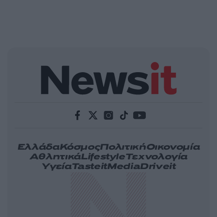
Ελλάδα
Κόσμος
Πολιτική
Οικονομία
Αθλητικά
Lifestyle
Τεχνολογία
Υγεία
Tasteit
Media
Driveit