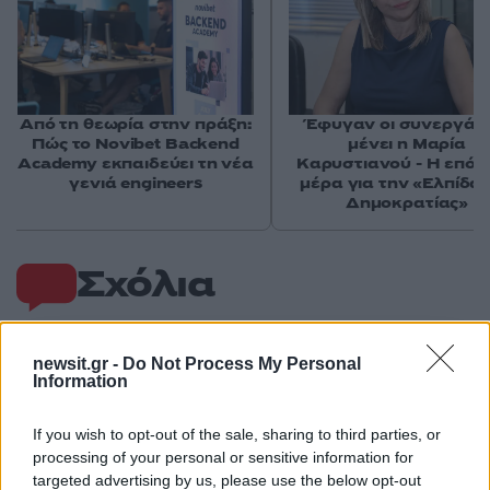
Από τη θεωρία στην πράξη:
Έφυγαν οι συνεργάτε
Πώς το Novibet Backend
μένει η Μαρία
Academy εκπαιδεύει τη νέα
Καρυστιανού - Η επόμ
γενιά engineers
μέρα για την «Ελπίδα 
Δημοκρατίας»
Σχόλια
newsit.gr -
Do Not Process My Personal
Information
Σχολίασε εδώ
If you wish to opt-out of the sale, sharing to third parties, or
processing of your personal or sensitive information for
50 /50
targeted advertising by us, please use the below opt-out