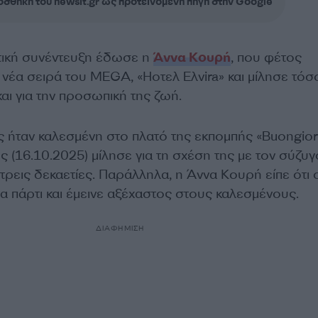
σθήκη του newsit.gr ως προτεινόμενη πηγή στην Google
τική συνέντευξη έδωσε η
Άννα Κουρή
, που φέτος
νέα σειρά του MEGA, «Hοτελ Ελvira» και μίλησε τόσο
αι για την προσωπική της ζωή.
 ήταν καλεσμένη στο πλατό της εκπομπής «Buongio
ς (16.10.2025) μίλησε για τη σχέση της με τον σύζυγ
τρεις δεκαετίες. Παράλληλα, η Άννα Κουρή είπε ότι 
α πάρτι και έμεινε αξέχαστος στους καλεσμένους.
ΔΙΑΦΗΜΙΣΗ