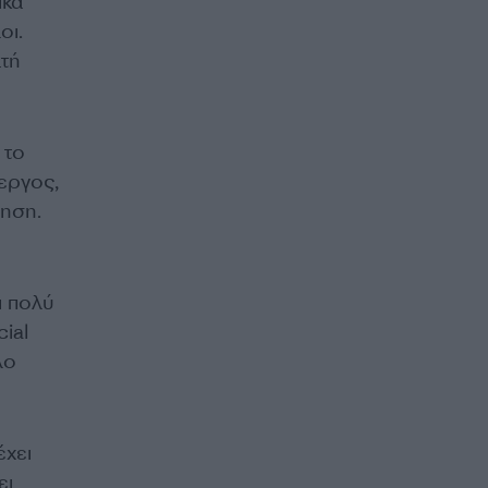
ικά
οι.
ατή
 το
ίεργος,
ρηση.
ι πολύ
ial
λο
έχει
ει