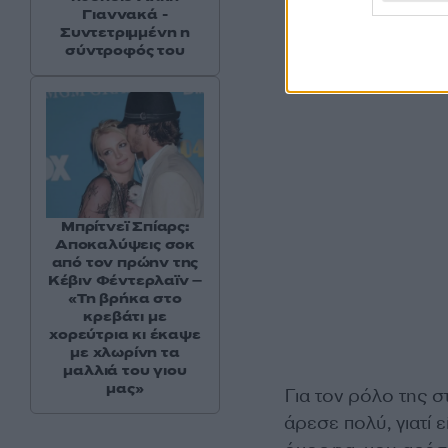
Γιαννακά -
Συντετριμμένη η
σύντροφός του
Μπρίτνεϊ Σπίαρς:
Αποκαλύψεις σοκ
από τον πρώην της
Κέβιν Φέντερλαϊν –
«Τη βρήκα στο
κρεβάτι με
χορεύτρια κι έκαψε
με χλωρίνη τα
μαλλιά του γιου
μας»
Για τον ρόλο της σ
άρεσε πολύ, γιατί 