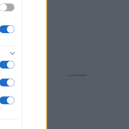
ίχαν
ΔΙΑΦΗΜΙΣΗ
οι
όταν,