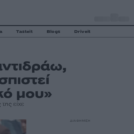
o
Αθήνα
31
C
a
Tasteit
Blogs
Driveit
αντιδράω,
σπιστεί
κό μου»
της είχε
ΔΙΑΦΗΜΙΣΗ