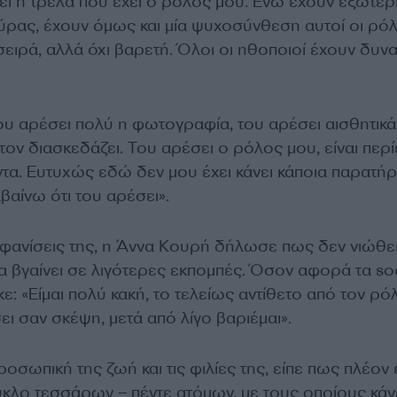
ι η τρέλα που έχει ο ρόλος μου. Ενώ έχουν εξωτερ
ύρας, έχουν όμως και μία ψυχοσύνθεση αυτοί οι ρόλ
 σειρά, αλλά όχι βαρετή. Όλοι οι ηθοποιοί έχουν δυν
ου αρέσει πολύ η φωτογραφία, του αρέσει αισθητικά
τον διασκεδάζει. Του αρέσει ο ρόλος μου, είναι περ
τα. Ευτυχώς εδώ δεν μου έχει κάνει κάποια παρατή
βαίνω ότι του αρέσει».
εμφανίσεις της, η Άννα Κουρή δήλωσε πως δεν νιώθε
να βγαίνει σε λιγότερες εκπομπές. Όσον αφορά τα soc
: «Είμαι πολύ κακή, το τελείως αντίθετο από τον ρό
ι σαν σκέψη, μετά από λίγο βαριέμαι».
ροσωπική της ζωή και τις φιλίες της, είπε πως πλέον 
ύκλο τεσσάρων – πέντε ατόμων, με τους οποίους κάν