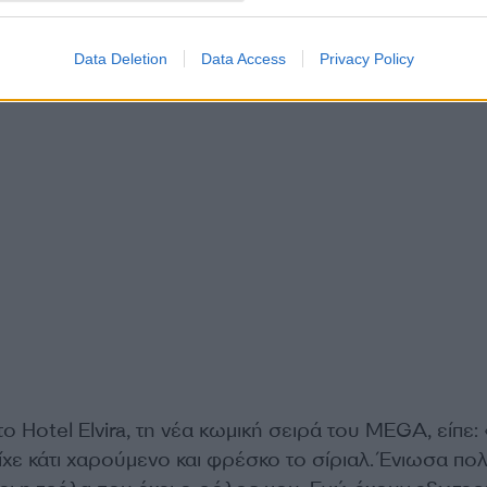
Data Deletion
Data Access
Privacy Policy
το Hotel Elvira, τη νέα κωμική σειρά του MEGA, είπε:
είχε κάτι χαρούμενο και φρέσκο το σίριαλ. Ένιωσα πο