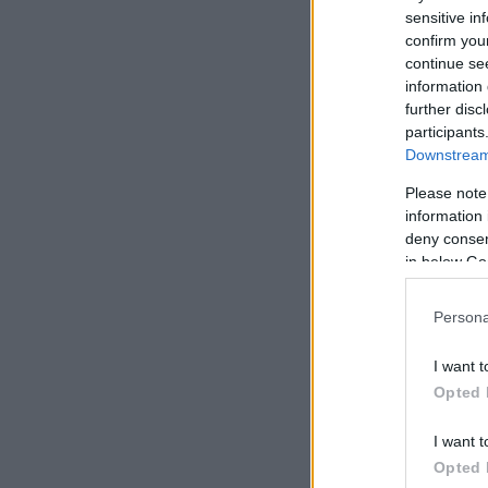
sensitive in
confirm you
continue se
information 
further disc
participants
Downstream 
Please note
information 
deny consent
in below Go
Persona
I want t
Opted 
I want t
Opted 