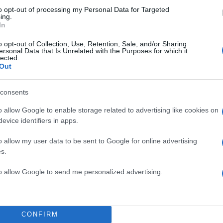
to opt-out of processing my Personal Data for Targeted
ing.
In
o opt-out of Collection, Use, Retention, Sale, and/or Sharing
ersonal Data that Is Unrelated with the Purposes for which it
lected.
Out
consents
o allow Google to enable storage related to advertising like cookies on
έχει υιοθετήσει ένα σκυλάκι, τον Ορφέα, τον οποίο ε
evice identifiers in apps.
ν βρήκε κάτω από το σπίτι της.
o allow my user data to be sent to Google for online advertising
s.
 το σκυλάκι που άφησε ιστορία στη σειρά «Οι μεν και 
to allow Google to send me personalized advertising.
ν είχα ποτέ αγκαλιά, δεν της άρεσε. Ισχύει ότι πληρων
γος να μου ανεβάσουν τον μισθό. Μας έκλεβε την
CONFIRM