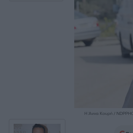
Η Άννα Κουρή / NDPP