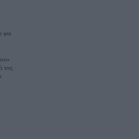
 για
rno»
ό της
ο