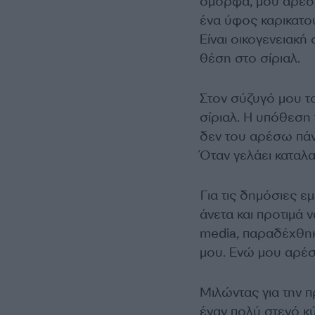
όμορφα, μου αρέσε
ένα ύφος καρικατο
Είναι οικογενειακή
θέση στο σίριαλ.
Στον σύζυγό μου τ
σίριαλ. Η υπόθεση 
δεν του αρέσω πάν
Όταν γελάει καταλα
Για τις δημόσιες 
άνετα και προτιμά 
media, παραδέχθηκε
μου. Ενώ μου αρέσε
Μιλώντας για την π
έναν πολύ στενό κ