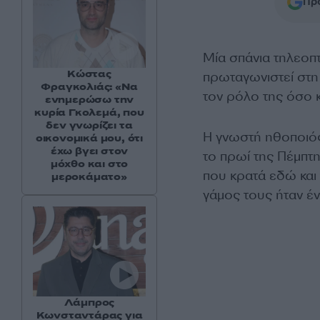
Προ
Μία σπάνια τηλεοπ
Κώστας
πρωταγωνιστεί στη 
Φραγκολιάς: «Να
τον ρόλο της όσο κ
ενημερώσω την
κυρία Γκολεμά, που
δεν γνωρίζει τα
Η γνωστή ηθοποιός
οικονομικά μου, ότι
έχω βγει στον
το πρωί της Πέμπτη
μόχθο και στο
που κρατά εδώ και 
μεροκάματο»
γάμος τους ήταν έν
Λάμπρος
Κωνσταντάρας για