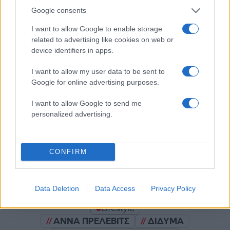
Google consents
I want to allow Google to enable storage
related to advertising like cookies on web or
Σχολίασε εδώ
device identifiers in apps.
I want to allow my user data to be sent to
50 /50
Google for online advertising purposes.
I want to allow Google to send me
personalized advertising.
2000 /2000
CONFIRM
Υποβολή σχολίου
Όροι Χρήσης
. Το site προστατεύεται από reCAPTCHA, ισχύουν
Data Deletion
Data Access
Privacy Policy
Πολιτική Απορρήτου
&
Όροι Χρήσης
της Google.
Lifestyle
ΑΝΝΑ ΠΡΕΛΕΒΙΤΣ
ΔΙΔΥΜΑ