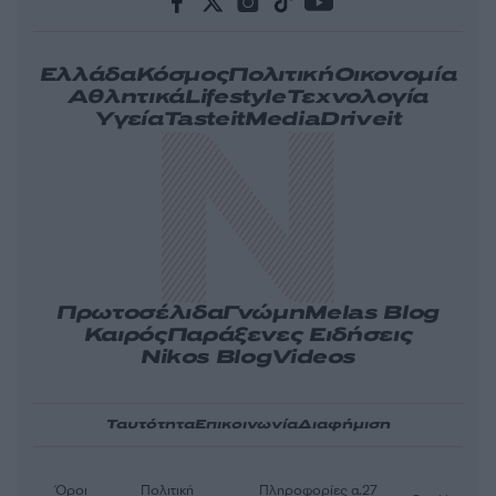
Ελλάδα
Κόσμος
Πολιτική
Οικονομία
Αθλητικά
Lifestyle
Τεχνολογία
Υγεία
Tasteit
Media
Driveit
Πρωτοσέλιδα
Γνώμη
Melas Blog
Καιρός
Παράξενες Ειδήσεις
Nikos Blog
Videos
Ταυτότητα
Επικοινωνία
Διαφήμιση
Όροι
Πολιτική
Πληροφορίες α.27