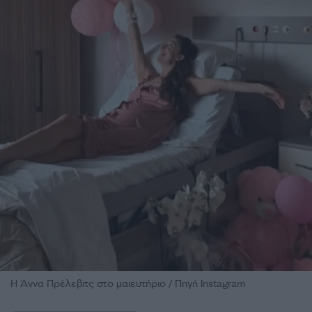
Η Άννα Πρέλεβιτς στο μαιευτήριο / Πηγή Instagram