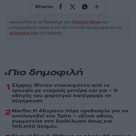
Share:
Ακολουθήστε το Νewsit.gr στο
Google News
και
ενημερωθείτε πρώτοι για όλη την ειδησεογραφία και τα
τελευταία νέα
της ημέρας
Πιο δημοφιλή
1
Σέρρες: Βίντεο ντοκουμέντο από το
τροχαίο με νεκρούς μητέρα και γιο – Ο
οδηγός του φορτηγού κατέγραψε τη
σύγκρουση
2
Marfin: Η 46χρονη πήρε προθεσμία για να
απολογηθεί την Τρίτη – «Είναι αθώα,
συμμετείχε στη διαδήλωση όπως και
100.000 άτομα»