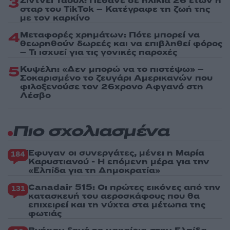
3
Σίντνεϊ Τάουλ: Πέθανε σε ηλικία 26 ετών η
σταρ του TikTok – Kατέγραφε τη ζωή της
με τον καρκίνο
4
Μεταφορές χρημάτων: Πότε μπορεί να
θεωρηθούν δωρεές και να επιβληθεί φόρος
– Τι ισχυεί για τις γονικές παροχές
5
Κυψέλη: «Δεν μπορώ να το πιστέψω» –
Σοκαρισμένο το ζευγάρι Αμερικανών που
φιλοξενούσε τον 26χρονο Αφγανό στη
Λέσβο
Πιο σχολιασμένα
Έφυγαν οι συνεργάτες, μένει η Μαρία
184
Καρυστιανού - Η επόμενη μέρα για την
«Ελπίδα για τη Δημοκρατία»
Canadair 515: Οι πρώτες εικόνες από την
131
κατασκευή του αεροσκάφους που θα
επιχειρεί και τη νύχτα στα μέτωπα της
φωτιάς