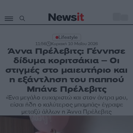
Μετάβαση
σε
o
29
περιεχόμενο
Lifestyle
11:56
Κυριακή 10 Μαΐου 2026
Άννα Πρέλεβιτς: Γέννησε
δίδυμα κοριτσάκια – Οι
στιγμές στο μαιευτήριο και
η εξάντληση του παππού
Μπάνε Πρέλεβιτς
«Ένα μεγάλο ευχαριστώ και στον άντρα μου,
είσαι ήδη ο καλύτερος μπαμπάς» έγραψε
μεταξύ άλλων η Άννα Πρέλεβιτς