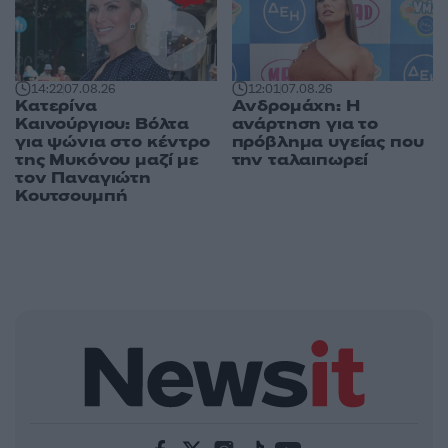
14:22
07.08.26
12:01
07.08.26
Κατερίνα
Ανδρομάχη: Η
Καινούργιου: Βόλτα
ανάρτηση για το
για ψώνια στο κέντρο
πρόβλημα υγείας που
της Μυκόνου μαζί με
την ταλαιπωρεί
τον Παναγιώτη
Κουτσουμπή