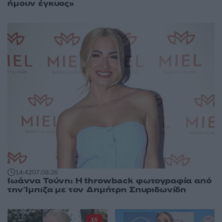
ήμουν έγκυος»
14:42
07.08.26
Ιωάννα Τούνη: Η throwback φωτογραφία από
την Ίμπιζα με τον Δημήτρη Σπυριδωνίδη
15