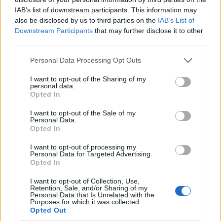
IAB’s list of downstream participants. This information may
also be disclosed by us to third parties on the
IAB’s List of
Αν τα χάσατε
Downstream Participants
that may further disclose it to other
third parties.
Please note that this website/app uses one or more Google
Personal Data Processing Opt Outs
services and may gather and store information including but
not limited to your visit or usage behaviour. You may click to
I want to opt-out of the Sharing of my
personal data.
grant or deny consent to Google and its third-party tags to
Opted In
use your data for below specified purposes in below Google
consent section.
I want to opt-out of the Sale of my
Personal Data.
Opted In
Πάνος Μουζουράκης –
Οι Metallica γκρέμισαν
Μαριλού Κόζαρη: Εικόνες
ΟΑΚΑ: Υπερθέαμα μ
I want to opt-out of processing my
από τη βάφτιση του γιου
Ζορμπά, Τρύπες και π
Personal Data for Targeted Advertising.
τους με νονά την Έλενα
από 85.000 θαυμαστέ
Opted In
Παπαρίζου
Δείτε όσα έγιναν στ
μεγάλη συναυλία
I want to opt-out of Collection, Use,
Retention, Sale, and/or Sharing of my
Personal Data that Is Unrelated with the
Purposes for which it was collected.
Σχόλια
Opted Out