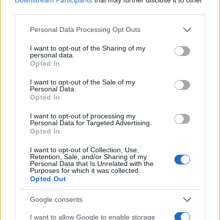
third parties.
Please note that this website/app uses one or more Google
Personal Data Processing Opt Outs
services and may gather and store information including but
not limited to your visit or usage behaviour. You may click to
I want to opt-out of the Sharing of my
personal data.
grant or deny consent to Google and its third-party tags to
Opted In
use your data for below specified purposes in below Google
consent section.
I want to opt-out of the Sale of my
Personal Data.
Opted In
I want to opt-out of processing my
Personal Data for Targeted Advertising.
Opted In
I want to opt-out of Collection, Use,
Retention, Sale, and/or Sharing of my
Personal Data that Is Unrelated with the
Purposes for which it was collected.
Opted Out
Google consents
I want to allow Google to enable storage