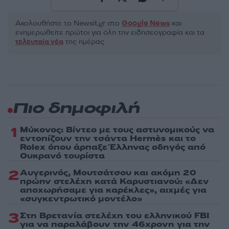
Ακολουθήστε το Νewsit.gr στο
Google News
και
ενημερωθείτε πρώτοι για όλη την ειδησεογραφία και τα
τελευταία νέα
της ημέρας
Πιο δημοφιλή
1
Μύκονος: Βίντεο με τους αστυνομικούς να
εντοπίζουν την τσάντα Hermès και το
Rolex όπου άρπαξε Έλληνας οδηγός από
Ουκρανό τουρίστα
2
Αυγερινός, Μουτσάτσου και ακόμη 20
πρώην στελέχη κατά Καρυστιανού: «Δεν
αποχωρήσαμε για καρέκλες», αιχμές για
«συγκεντρωτικό μοντέλο»
3
Στη Βρετανία στελέχη του ελληνικού FBI
για να παραλάβουν την 46χρονη για την