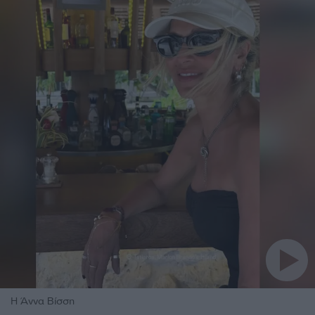
Η Άννα Βίσση