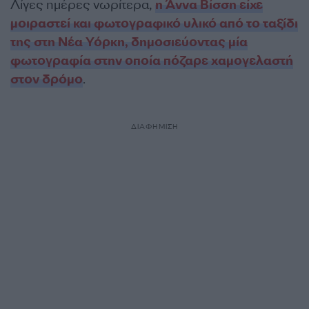
Λίγες ημέρες νωρίτερα,
η Άννα Βίσση είχε
μοιραστεί και φωτογραφικό υλικό από το ταξίδι
της στη Νέα Υόρκη, δημοσιεύοντας μία
φωτογραφία στην οποία πόζαρε χαμογελαστή
στον δρόμο
.
ΔΙΑΦΗΜΙΣΗ