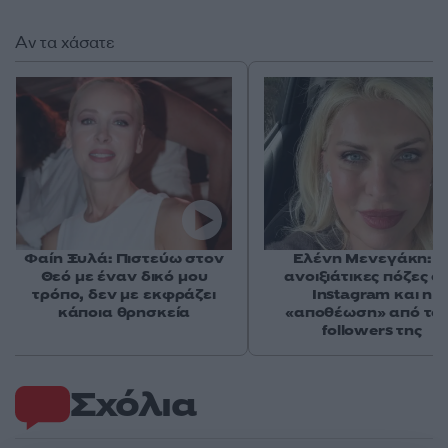
Αν τα χάσατε
Φαίη Ξυλά: Πιστεύω στον
Ελένη Μενεγάκη: Ο
Θεό με έναν δικό μου
ανοιξιάτικες πόζες σ
τρόπο, δεν με εκφράζει
Instagram και η
κάποια θρησκεία
«αποθέωση» από το
followers της
Σχόλια