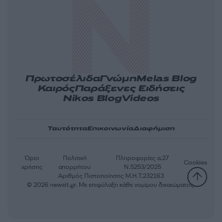
Πρωτοσέλιδα
Γνώμη
Melas Blog
Καιρός
Παράξενες Ειδήσεις
Nikos Blog
Videos
Ταυτότητα
Επικοινωνία
Διαφήμιση
Όροι
Πολιτική
Πληροφορίες α.27
Cookies
χρήσης
απορρήτου
Ν.5253/2025
Αριθμός Πιστοποίησης Μ.Η.Τ.232163
© 2026 newsit.gr. Με επιφύλαξη κάθε νομίμου δικαιώματος.