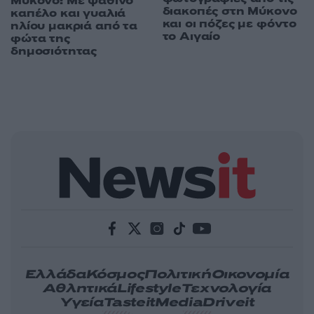
Μύκονο: Με ψάθινο
διακοπές στη Μύκονο
καπέλο και γυαλιά
και οι πόζες με φόντο
ηλίου μακριά από τα
το Αιγαίο
φώτα της
δημοσιότητας
Ελλάδα
Κόσμος
Πολιτική
Οικονομία
Αθλητικά
Lifestyle
Τεχνολογία
Υγεία
Tasteit
Media
Driveit