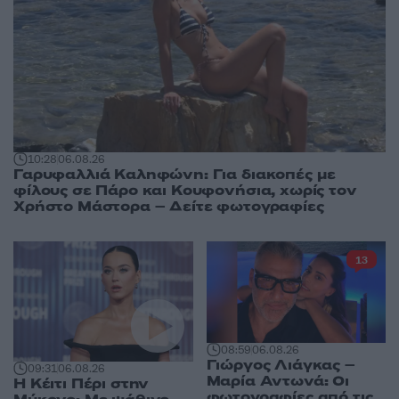
10:28
06.08.26
Γαρυφαλλιά Καληφώνη: Για διακοπές με
φίλους σε Πάρο και Κουφονήσια, χωρίς τον
Χρήστο Μάστορα – Δείτε φωτογραφίες
13
08:59
06.08.26
Γιώργος Λιάγκας –
09:31
06.08.26
Μαρία Αντωνά: Οι
Η Κέιτι Πέρι στην
φωτογραφίες από τις