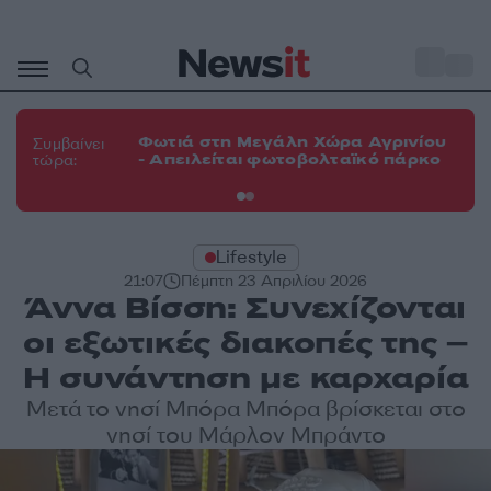
Μετάβαση
σε
o
33
περιεχόμενο
Φω
Φωτιά στη Μεγάλη Χώρα Αγρινίου
Συμβαίνει
πε
- Απειλείται φωτοβολταϊκό πάρκο
τώρα:
εν
Lifestyle
21:07
Πέμπτη 23 Απριλίου 2026
Άννα Βίσση: Συνεχίζονται
οι εξωτικές διακοπές της –
Η συνάντηση με καρχαρία
Μετά το νησί Μπόρα Μπόρα βρίσκεται στο
νησί του Μάρλον Μπράντο