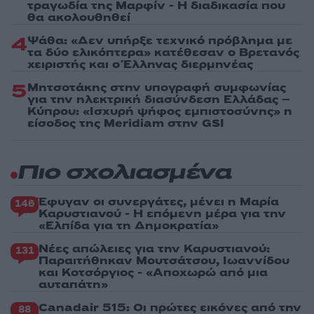
τραγωδία της Μαρφίν - Η διαδικασία που
θα ακολουθηθεί
4
Ψάθα: «Δεν υπήρξε τεχνικό πρόβλημα με
τα δύο ελικόπτερα» κατέθεσαν ο Βρετανός
χειριστής και ο Έλληνας διερμηνέας
5
Μητσοτάκης στην υπογραφή συμφωνίας
για την ηλεκτρική διασύνδεση Ελλάδας –
Κύπρου: «Ισχυρή ψήφος εμπιστοσύνης» η
είσοδος της Meridiam στην GSI
Πιο σχολιασμένα
Έφυγαν οι συνεργάτες, μένει η Μαρία
146
Καρυστιανού - Η επόμενη μέρα για την
«Ελπίδα για τη Δημοκρατία»
Νέες απώλειες για την Καρυστιανού:
131
Παραιτήθηκαν Μουτσάτσου, Ιωαννίδου
και Κοτσόργιος - «Αποχωρώ από μια
αυταπάτη»
Canadair 515: Οι πρώτες εικόνες από την
88