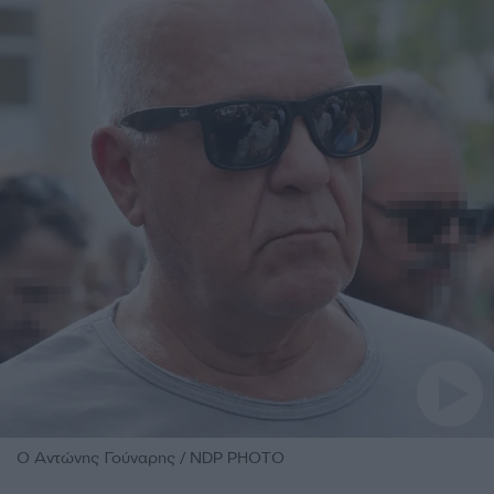
O Aντώνης Γούναρης / NDP PHOTO