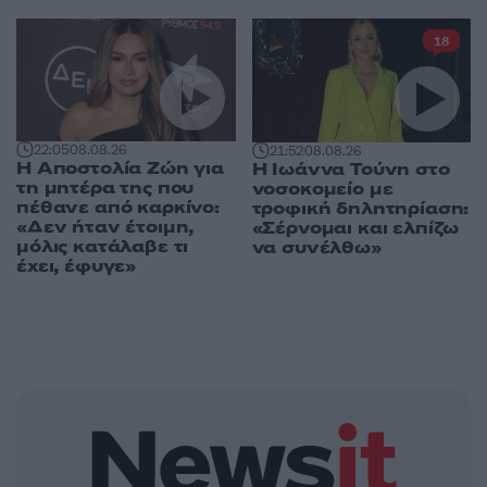
18
22:05
08.08.26
21:52
08.08.26
Η Αποστολία Ζώη για
Η Ιωάννα Τούνη στο
τη μητέρα της που
νοσοκομείο με
πέθανε από καρκίνο:
τροφική δηλητηρίαση:
«Δεν ήταν έτοιμη,
«Σέρνομαι και ελπίζω
μόλις κατάλαβε τι
να συνέλθω»
έχει, έφυγε»