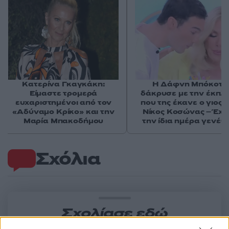
Κατερίνα Γκαγκάκη:
Η Δάφνη Μπόκοτα
Είμαστε τρομερά
δάκρυσε με την έκπλ
ευχαριστημένοι από τον
που της έκανε ο γιος τ
«Αδύναμο Κρίκο» και την
Νίκος Κοσώνας – Έχο
Μαρία Μπακοδήμου
την ίδια ημέρα γενέθ
Σχόλια
Σχολίασε εδώ