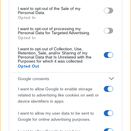
use your data for below specified purposes in below Google
consent section.
I want to opt-out of the Sale of my
Personal Data.
Opted In
I want to opt-out of processing my
Πιο δημοφιλή
Personal Data for Targeted Advertising.
Opted In
1
Κωνσταντίνος Αργυρός και Αλεξάνδρα
I want to opt-out of Collection, Use,
Νίκα κάνουν διακοπές με πολυτελές γιοτ
Retention, Sale, and/or Sharing of my
με τα δύο παιδιά τους
Personal Data that Is Unrelated with the
Purposes for which it was collected.
2
Η Άννα Βίσση ξετρελάθηκε με μπάντα που
Opted Out
έπαιζε Τσιτσάνη στο Φισκάρδο και τους
πρότεινε συνεργασία
Google consents
3
Θρήνος για τον Λιονέλ Μέσι – Πέθανε ο
I want to allow Google to enable storage
πατέρας του, Χόρχε
related to advertising like cookies on web or
4
Ελίζαμπεθ Ελέτσι και Νεκτάριος Λεμονίδης
device identifiers in apps.
πήγαν στον Άγιο Νεκτάριο Βούλας για να
πάρουν την ευχή για τον γιο τους
I want to allow my user data to be sent to
5
Τζο Μπάιντεν: «Ο καρκίνος έχει εξαπλωθεί,
Google for online advertising purposes.
είναι πολύ επώδυνο», λέει ο γιος του