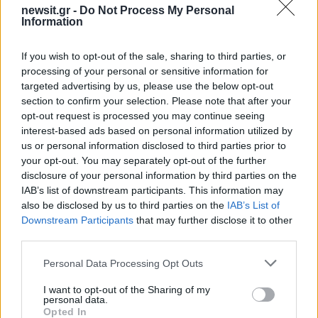
newsit.gr -
Do Not Process My Personal
Information
50 /50
If you wish to opt-out of the sale, sharing to third parties, or
processing of your personal or sensitive information for
targeted advertising by us, please use the below opt-out
section to confirm your selection. Please note that after your
2000 /2000
opt-out request is processed you may continue seeing
interest-based ads based on personal information utilized by
Υποβολή σχολίου
us or personal information disclosed to third parties prior to
your opt-out. You may separately opt-out of the further
Όροι Χρήσης
. Το site προστατεύεται από reCAPTCHA, ισχύουν
disclosure of your personal information by third parties on the
Πολιτική Απορρήτου
&
Όροι Χρήσης
της Google.
IAB’s list of downstream participants. This information may
Lifestyle
also be disclosed by us to third parties on the
IAB’s List of
ΑΝΤΩΝΗΣ ΓΟΥΝΑΡΗΣ
Downstream Participants
that may further disclose it to other
third parties.
Share:
Please note that this website/app uses one or more Google
Personal Data Processing Opt Outs
services and may gather and store information including but
Ακολουθήστε το Νewsit.gr στο
Google News
και
not limited to your visit or usage behaviour. You may click to
I want to opt-out of the Sharing of my
ενημερωθείτε πρώτοι για όλη την ειδησεογραφία και τα
personal data.
grant or deny consent to Google and its third-party tags to
τελευταία νέα
της ημέρας
Opted In