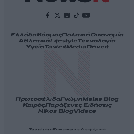
Ελλάδα
Κόσμος
Πολιτική
Οικονομία
Αθλητικά
Lifestyle
Τεχνολογία
Υγεία
Tasteit
Media
Driveit
Πρωτοσέλιδα
Γνώμη
Melas Blog
Καιρός
Παράξενες Ειδήσεις
Nikos Blog
Videos
Ταυτότητα
Επικοινωνία
Διαφήμιση