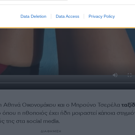
Data Deletion
Data Access
Privacy Policy
 η Αθηνά Οικονομάκου και ο Μπρούνο Τσερέλα
ταξί
 όπου η ηθοποιός έχει ήδη μοιραστεί κάποια στιγμιό
 της στα social media.
ΔΙΑΦΗΜΙΣΗ