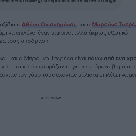
σθήκη του newsit.gr ως προτεινόμενη πηγή στην Google
αξίδια η
Αθήνα Οικονομάκου
και ο
Μπρούνο Τσερέ
ρι να επιλέγει έναν μακρινό, αλλά άκρως εξωτικό
νέα τους απόδραση.
ου και ο Μπρούνο Τσερέλα είναι
πάνω από ένα χρ
οινό μυστικό ότι ετοιμάζονται για το επόμενο βήμα στη
οντας τον γάμο τους έχοντας μάλιστα επιλέξει να με
ΔΙΑΦΗΜΙΣΗ