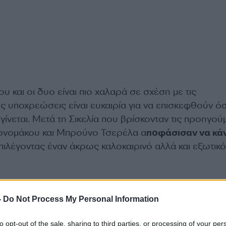
υ και οι δυο είναι πιο χαλαρά σε σχέση με τις
ς υποχρεώσεις είναι ευκαιρία για να επισκεφθούν ό
ίνεται. Μετά τη Σικελία που βρίσκονταν τις προηγού
ονομάκου και Μπρούνο Τσερέλα α
ποφάσισαν να κά
πιλέγοντας έναν άκρως καλοκαιρινό αλλά και εξωτικό
-
Do Not Process My Personal Information
to opt-out of the sale, sharing to third parties, or processing of your per