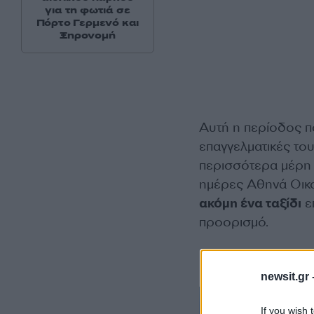
για τη φωτιά σε
Πόρτο Γερμενό και
Ξηρονομή
Αυτή η περίοδος πο
επαγγελματικές του
περισσότερα μέρη γ
ημέρες Αθηνά Οικ
ακόμη ένα ταξίδι
ε
προορισμό.
newsit.gr 
If you wish 