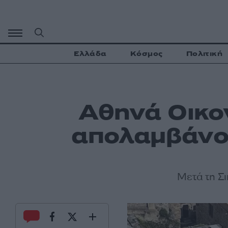
Μετάβαση
σε
περιεχόμενο
Ελλάδα
Κόσμος
Πολιτική
Αθηνά Οικο
απολαμβάνου
Μετά τη Σι