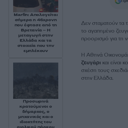
Προ
Marfin: Απολογείται
σήμερα η 46χρονη
Δεν σταματούν τα τ
που έφτασε από τη
το αγαπημένο ζευγά
Βρετανία – Η
μεταγωγή στην
προορισμό για τη 
Ελλάδα και τα
στοιχεία που την
εμπλέκουν
Η Αθηνά Οικονομάκ
ζευγάρι
και είναι κ
σχέση τους σχεδιάζ
στην Ελλάδα.
Προσωρινά
κρατούμενοι ο
δήμαρχος, ο
μηχανικός και ο
ιδιοκτήτης του
αιολικού πάρκου