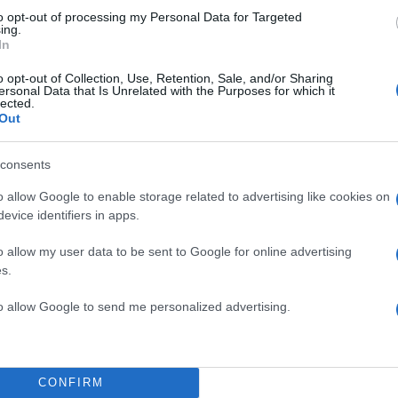
to opt-out of processing my Personal Data for Targeted
ing.
In
o opt-out of Collection, Use, Retention, Sale, and/or Sharing
ersonal Data that Is Unrelated with the Purposes for which it
lected.
Out
consents
o allow Google to enable storage related to advertising like cookies on
evice identifiers in apps.
o allow my user data to be sent to Google for online advertising
s.
to allow Google to send me personalized advertising.
CONFIRM