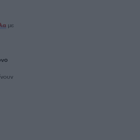
λα
με
όνο
ίνουν