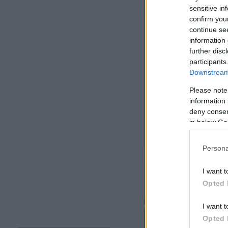
sensitive in
confirm you
continue se
information 
further disc
participants
Downstream 
Please note
information 
deny consent
in below Go
Persona
I want t
Opted 
I want t
Opted 