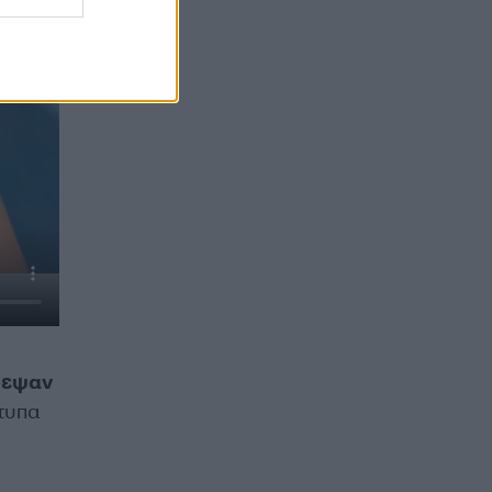
δεψαν
τυπα