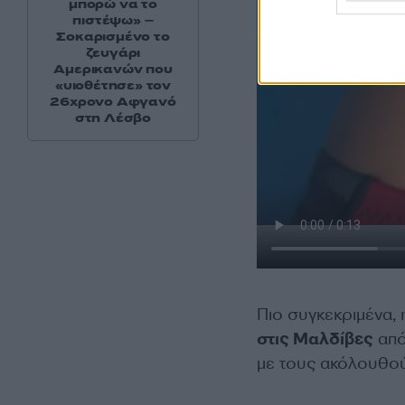
μπορώ να το
πιστέψω» –
Σοκαρισμένο το
ζευγάρι
Αμερικανών που
«υιοθέτησε» τον
26χρονο Αφγανό
στη Λέσβο
Πιο συγκεκριμένα,
στις Μαλδίβες
από
με τους ακόλουθούς