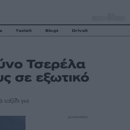
o
Αθήνα
27
C
a
Tasteit
Blogs
Driveit
ύνο Τσερέλα
ς σε εξωτικό
 ταξίδι για
ΔΙΑΦΗΜΙΣΗ