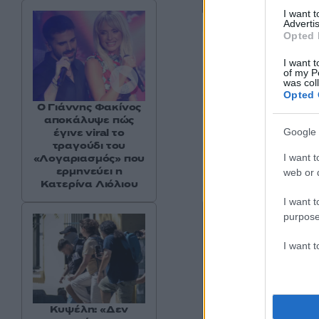
I want 
Advertis
Opted 
I want t
of my P
was col
Opted 
Ο Γιάννης Φακίνος
αποκάλυψε πώς
έγινε viral το
Google 
τραγούδι του
I want t
«Λογαριασμός» που
ερμηνεύει η
web or d
Κατερίνα Λιόλιου
I want t
purpose
I want 
Κυψέλη: «Δεν