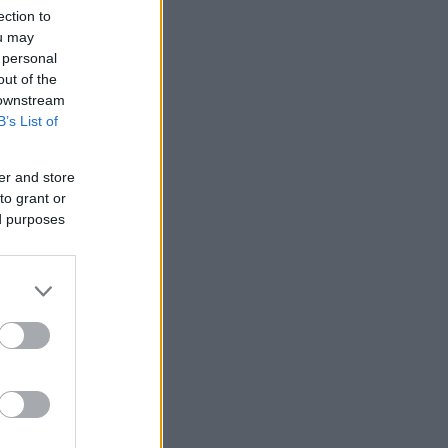
ection to
ou may
 personal
out of the
 downstream
B’s List of
er and store
to grant or
ed purposes