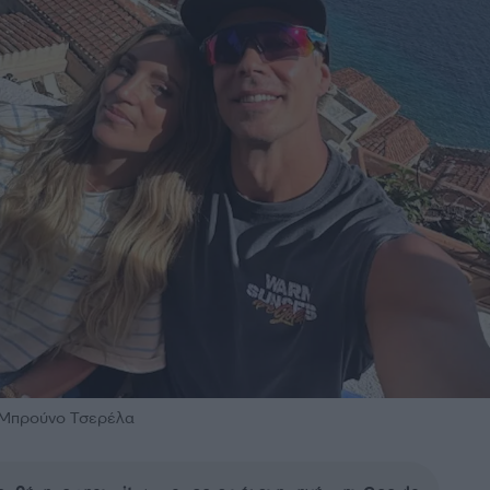
 Μπρούνο Τσερέλα