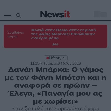
Μετάβαση
σε
o
34
περιεχόμενο
Φωτιά στην Ηλεία στην περιοχή
Φω
Συμβαίνει
της Αγίας Μαρίνας: Σηκώθηκαν
το
τώρα:
εναέρια μέσα
δυ
Lifestyle
11:15
Τετάρτη 6 Μαΐου 2026
Δανάη Μπάρκα: Ο γάμος
με τον Φάνη Μπότση και η
αναφορά σε πρώην –
Έλεγα, «Παναγία μου ας
με χωρίσει»
«Τον ζω πολύ τον χωρισμό» ανέφερε