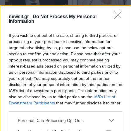
newsit.gr -
Do Not Process My Personal
Information
Παύλος Ντε Γκρες: Δεν έχω
Μπέσσυ Αργυράκη: Ο 
πει ποτέ σε κανέναν ότι
που της έθεσε ο Νίκ
έχω πολιτικά σχέδια,
Καρβέλας για να
If you wish to opt-out of the sale, sharing to third parties, or
κρατάω τη θέση μου, είμαι
ερμηνεύσει τραγούδι 
processing of your personal or sensitive information for
αυτός που είμαι
Άννας Βίσση
targeted advertising by us, please use the below opt-out
section to confirm your selection. Please note that after your
opt-out request is processed you may continue seeing
Σχόλια
interest-based ads based on personal information utilized by
us or personal information disclosed to third parties prior to
your opt-out. You may separately opt-out of the further
disclosure of your personal information by third parties on the
IAB’s list of downstream participants. This information may
Σχολίασε εδώ
also be disclosed by us to third parties on the
IAB’s List of
Downstream Participants
that may further disclose it to other
third parties.
50 /50
Please note that this website/app uses one or more Google
Personal Data Processing Opt Outs
services and may gather and store information including but