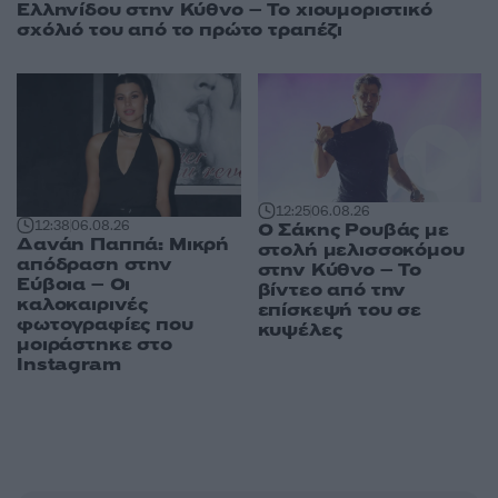
Ελληνίδου στην Κύθνο – Το χιουμοριστικό
σχόλιό του από το πρώτο τραπέζι
12:25
06.08.26
12:38
06.08.26
Ο Σάκης Ρουβάς με
Δανάη Παππά: Μικρή
στολή μελισσοκόμου
απόδραση στην
στην Κύθνο – Το
Εύβοια – Οι
βίντεο από την
καλοκαιρινές
επίσκεψή του σε
φωτογραφίες που
κυψέλες
μοιράστηκε στο
Instagram