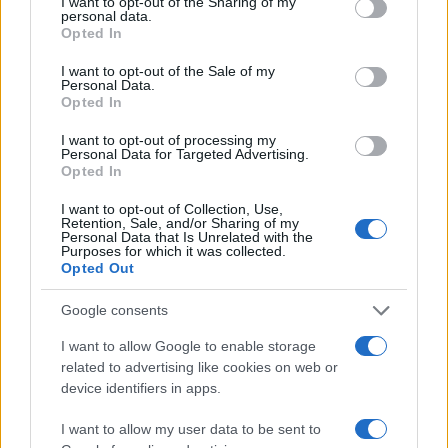
not limited to your visit or usage behaviour. You may click to
I want to opt-out of the Sharing of my
personal data.
grant or deny consent to Google and its third-party tags to
Opted In
use your data for below specified purposes in below Google
2000 /2000
consent section.
I want to opt-out of the Sale of my
Personal Data.
Υποβολή σχολίου
Opted In
I want to opt-out of processing my
Όροι Χρήσης
. Το site προστατεύεται από reCAPTCHA, ισχύουν
Personal Data for Targeted Advertising.
Πολιτική Απορρήτου
&
Όροι Χρήσης
της Google.
Opted In
Lifestyle
I want to opt-out of Collection, Use,
ΔΑΝΑΗ ΜΠΑΡΚΑ
Retention, Sale, and/or Sharing of my
Personal Data that Is Unrelated with the
Purposes for which it was collected.
Share:
Opted Out
Ακολουθήστε το Νewsit.gr στο
Google News
και
Google consents
ενημερωθείτε πρώτοι για όλη την ειδησεογραφία και τα
I want to allow Google to enable storage
τελευταία νέα
της ημέρας
related to advertising like cookies on web or
device identifiers in apps.
I want to allow my user data to be sent to