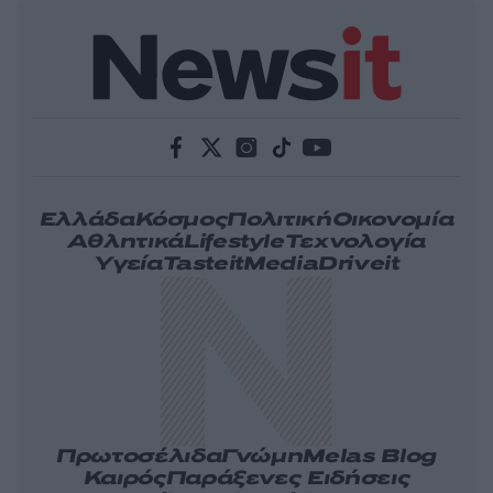
Ελλάδα
Κόσμος
Πολιτική
Οικονομία
Αθλητικά
Lifestyle
Τεχνολογία
Υγεία
Tasteit
Media
Driveit
Πρωτοσέλιδα
Γνώμη
Melas Blog
Καιρός
Παράξενες Ειδήσεις