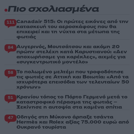
Πιο σχολιασμένα
Canadair 515: Οι πρώτες εικόνες από την
111
κατασκευή του αεροσκάφους που θα
επιχειρεί και τη νύχτα στα μέτωπα της
φωτιάς
Αυγερινός, Μουτσάτσου και ακόμη 20
84
πρώην στελέχη κατά Καρυστιανού: «Δεν
αποχωρήσαμε για καρέκλες», αιχμές για
«συγκεντρωτικό μοντέλο»
Το πολωμένο μελτέμι που τροφοδότησε
58
τις φωτιές σε Αττική και Βοιωτία: «Από τα
ισχυρότερα επεισόδια των τελευταίων 50
χρόνων»
Κρανίου τόπος το Πόρτο Γερμενό μετά το
51
καταστροφικό πέρασμα της φωτιάς –
Ξεκίνησε η αυτοψία στα καμένα σπίτια
Οδηγός στη Μύκονο άρπαξε τσάντα
47
Hermès και Rolex αξίας 75.000 ευρώ από
Ουκρανό τουρίστα