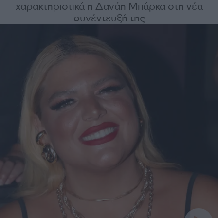
χαρακτηριστικά η Δανάη Μπάρκα στη νέα
συνέντευξή της