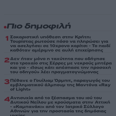
Πιο δημοφιλή
1
Σοκαριστική υπόθεση στην Κρήτη:
Τουρίστας ρωτούσε πόσο να πληρώσει για
να ασελγήσει σε 10χρονο κορίτσι - Το παιδί
καθόταν αμέριμνο σε αυλή επιχείρησης
2
Δεν ήταν μόνο η ταχύτητα που οδήγησε
στο τροχαίο στις Σέρρες με νεκρούς μητέρα
και γιο - «Ίσως κάτι απέσπασε την προσοχή
του οδηγού» λέει πραγματογνώμονας
3
Πέθανε ο Γουίλιαμ Όρμπιτ, παραγωγός του
εμβληματικού άλμπουμ της Μαντόνα «Ray
of Light»
4
Ανησυχία από το ξέσπασμα του ιού του
Δυτικού Νείλου με κρούσματα στην Αττική
- «Καμπανάκι» από τον Ιατρικό Σύλλογο
Αθηνών για την προστασία της δημόσιας
υγείας