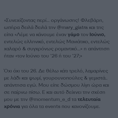
«Συνεχίζοντας περί… οργάνωσης! Φλεβάρη,
ωπήρα δειλά δειλά την @mary_giatra και της
είπα «Λέμε να κάνουμε έναν
γάμο
τον
Ιούνιο,
εντελώς ελληνικό, εντελώς Μανιάτικο, εντελώς
χαλαρό & συγχρόνως ρομαντικό…» η απάντηση
ήταν «τον Ιούνιο του ‘26 ή του ‘27;»
Όχι όχι του 26. Δε θέλω κάτι τρελό, λαμαρίνες
με λάδι και ψωμί, γουρουνοπούλες & γεμιστά..
απάντησα εγώ. Μου είπε δώσμου λίγη ώρα και
σε παίρνω πίσω. Ε και αυτό δείχνει την σχέση
μου με την @momentum_e_d τα
τελευταία
χρόνια
για όλα τα events που κανονίζουμε.