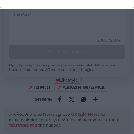
50 /50
2000 /2000
Υποβολή σχολίου
Όροι Χρήσης
. Το site προστατεύεται από reCAPTCHA, ισχύουν
Πολιτική Απορρήτου
&
Όροι Χρήσης
της Google.
Lifestyle
ΓΑΜΟΣ
ΔΑΝΑΗ ΜΠΑΡΚΑ
Share:
Ακολουθήστε το Νewsit.gr στο
Google News
και
ενημερωθείτε πρώτοι για όλη την ειδησεογραφία και τα
τελευταία νέα
της ημέρας