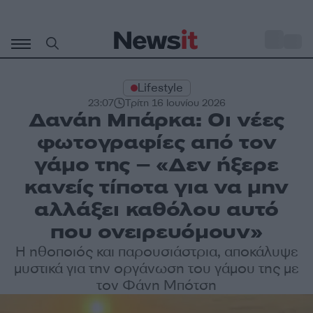
Μετάβαση
σε
o
35
περιεχόμενο
Lifestyle
23:07
Τρίτη 16 Ιουνίου 2026
Δανάη Μπάρκα: Οι νέες
φωτογραφίες από τον
γάμο της – «Δεν ήξερε
κανείς τίποτα για να μην
αλλάξει καθόλου αυτό
που ονειρευόμουν»
Η ηθοποιός και παρουσιάστρια, αποκάλυψε
μυστικά για την οργάνωση του γάμου της με
τον Φάνη Μπότση