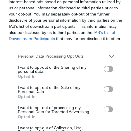
interest-based ads based on personal information utilized by
εμπειρία ως μια ευχάριστη έκπληξη.
us or personal information disclosed to third parties prior to
your opt-out. You may separately opt-out of the further
ΔΙΑΦΗΜΙΣΗ
disclosure of your personal information by third parties on the
IAB’s list of downstream participants. This information may
also be disclosed by us to third parties on the
IAB’s List of
Downstream Participants
that may further disclose it to other
third parties.
Please note that this website/app uses one or more Google
Personal Data Processing Opt Outs
services and may gather and store information including but
not limited to your visit or usage behaviour. You may click to
I want to opt-out of the Sharing of my
personal data.
grant or deny consent to Google and its third-party tags to
Opted In
use your data for below specified purposes in below Google
consent section.
I want to opt-out of the Sale of my
Personal Data.
Opted In
Αν τα χάσατε
I want to opt-out of processing my
Personal Data for Targeted Advertising.
Opted In
I want to opt-out of Collection, Use,