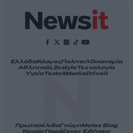
Ελλάδα
Κόσμος
Πολιτική
Οικονομία
Αθλητικά
Lifestyle
Τεχνολογία
Υγεία
Tasteit
Media
Driveit
Πρωτοσέλιδα
Γνώμη
Melas Blog
Καιρός
Παράξενες Ειδήσεις