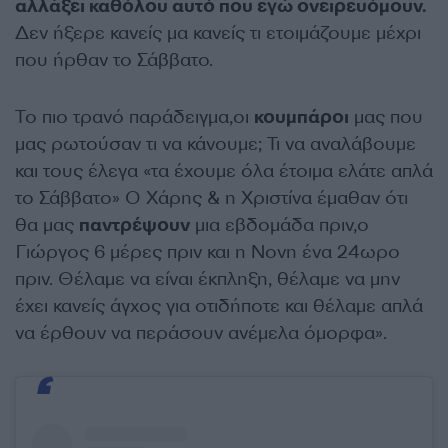
αλλάξει καθόλου αυτό που εγώ ονειρευόμουν.
Δεν ήξερε κανείς μα κανείς τι ετοιμάζουμε μέχρι
που ήρθαν το Σάββατο.
Το πιο τρανό παράδειγμα,οι
κουμπάροι
μας που
μας ρωτούσαν τι να κάνουμε; Τι να αναλάβουμε
και τους έλεγα «τα έχουμε όλα έτοιμα ελάτε απλά
το Σάββατο» Ο Χάρης & η Χριστίνα έμαθαν ότι
θα μας
παντρέψουν
μια εβδομάδα πριν,ο
Γιώργος 6 μέρες πριν και η Νονη ένα 24ωρο
πριν. Θέλαμε να είναι έκπληξη, θέλαμε να μην
έχει κανείς άγχος για οτιδήποτε και θέλαμε απλά
να έρθουν να περάσουν ανέμελα όμορφα».