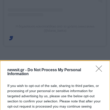
Η δημοσίευση κοινοποιήθηκε από το χρήστη ᴅᴀɴᴀɪ ʙᴀʀᴋᴀ
(@danai_barka)
Όπως αποκάλυψε η Δανάη Μπάρκα, η επιθυμία
της ήταν να δημιουργήσει έναν αυθεντικό,
newsit.gr -
Do Not Process My Personal
Information
ελληνικό και απόλυτα προσωπικό γάμο, μακριά
από περιττές παρεμβάσεις και συμβουλές.
If you wish to opt-out of the sale, sharing to third parties, or
Μάλιστα, κράτησε μυστικές πολλές από τις
processing of your personal or sensitive information for
λεπτομέρειες μέχρι την τελευταία στιγμή, ακόμη
targeted advertising by us, please use the below opt-out
section to confirm your selection. Please note that after your
και από τους ίδιους τους κουμπάρους της,
opt-out request is processed you may continue seeing
θέλοντας οι καλεσμένοι της να ζήσουν την