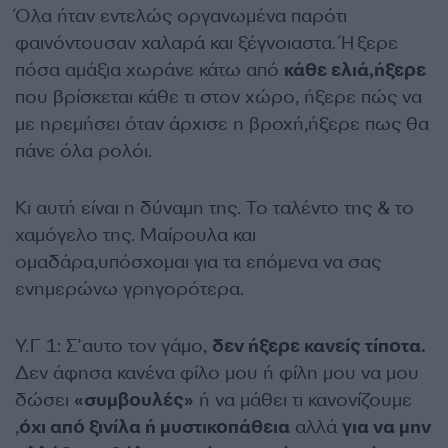
Όλα ήταν εντελώς οργανωμένα παρότι
φαινόντουσαν χαλαρά και ξέγνοιαστα. Ήξερε
πόσα αμάξια χωράνε κάτω από
κάθε ελιά,ήξερε
που βρίσκεται κάθε τι στον χώρο, ήξερε πώς να
με ηρεμήσει όταν άρχισε η βροχή,ήξερε πως θα
πάνε όλα ρολόι.
Κι αυτή είναι η δύναμη της. Το ταλέντο της & το
χαμόγελο της. Μαίρουλα και
ομαδάρα,υπόσχομαι για τα επόμενα να σας
ενημερώνω γρηγορότερα.
Υ.Γ 1: Σ’αυτο τον γάμο,
δεν ήξερε κανείς τίποτα.
Δεν άφησα κανένα φίλο μου ή φίλη μου να μου
δώσει
«συμβουλές»
ή να μάθει τι κανονίζουμε
,
όχι από ξινίλα ή μυστικοπάθεια
αλλά
για να μην