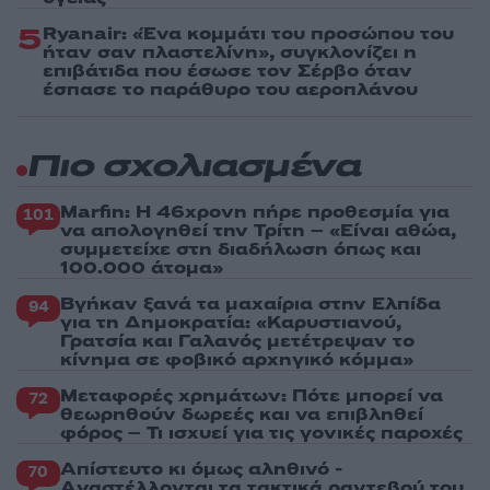
5
Ryanair: «Ένα κομμάτι του προσώπου του
ήταν σαν πλαστελίνη», συγκλονίζει η
επιβάτιδα που έσωσε τον Σέρβο όταν
έσπασε το παράθυρο του αεροπλάνου
Πιο σχολιασμένα
Marfin: Η 46χρονη πήρε προθεσμία για
101
να απολογηθεί την Τρίτη – «Είναι αθώα,
συμμετείχε στη διαδήλωση όπως και
100.000 άτομα»
Βγήκαν ξανά τα μαχαίρια στην Ελπίδα
94
για τη Δημοκρατία: «Καρυστιανού,
Γρατσία και Γαλανός μετέτρεψαν το
κίνημα σε φοβικό αρχηγικό κόμμα»
Μεταφορές χρημάτων: Πότε μπορεί να
72
θεωρηθούν δωρεές και να επιβληθεί
φόρος – Τι ισχυεί για τις γονικές παροχές
Απίστευτο κι όμως αληθινό -
70
Aναστέλλονται τα τακτικά ραντεβού του