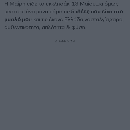
Η Μαίρη είδε το εκκλησάκι 13 Μαΐου…κι όμως
μέσα σε ένα μήνα πήρε τις
5 ιδέες που είχα στο
μυαλό μο
υ και τις έκανε Ελλάδα,νοσταλγία,χαρά,
αυθεντικότητα, απλότητα & φύση.
ΔΙΑΦΗΜΙΣΗ