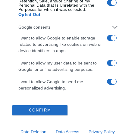
Retention, Sale, and/or Sharing of my
Personal Data that Is Unrelated with the
Purposes for which it was collected.
Opted Out
Google consents
I want to allow Google to enable storage
Καιρός «hot – dry – windy»
Σε 57χρονη αγνοούμ
related to advertising like cookies on web or
τις επόμενες 48 ώρες:
από την Κυψέλη ανήκε
device identifiers in apps.
Αυξημένος ο κίνδυνος
σορός που βρέθηκε σ
φωτιάς, συναγερμός σε 6
Λυκαβηττό - Από πτώσ
περιφέρειες
θάνατός της
I want to allow my user data to be sent to
Google for online advertising purposes.
I want to allow Google to send me
Σχόλια
personalized advertising.
CONFIRM
Σχολίασε εδώ
Data Deletion
Data Access
Privacy Policy