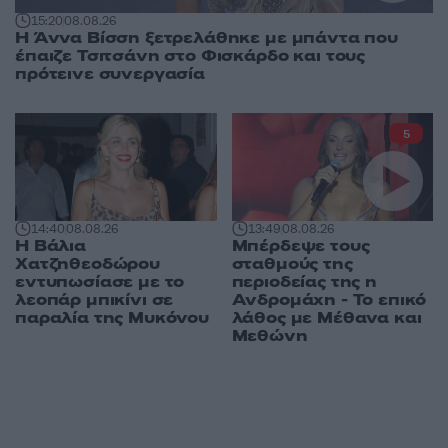
15:20
08.08.26
Η Άννα Βίσση ξετρελάθηκε με μπάντα που
έπαιζε Τσιτσάνη στο Φισκάρδο και τους
πρότεινε συνεργασία
5
14:40
08.08.26
13:49
08.08.26
Η Βάλια
Μπέρδεψε τους
Χατζηθεοδώρου
σταθμούς της
εντυπωσίασε με το
περιοδείας της η
λεοπάρ μπικίνι σε
Ανδρομάχη - Το επικό
παραλία της Μυκόνου
λάθος με Μέθανα και
Μεθώνη