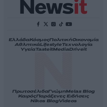
Ελλάδα
Κόσμος
Πολιτική
Οικονομία
Αθλητικά
Lifestyle
Τεχνολογία
Υγεία
Tasteit
Media
Driveit
Πρωτοσέλιδα
Γνώμη
Melas Blog
Καιρός
Παράξενες Ειδήσεις
Nikos Blog
Videos