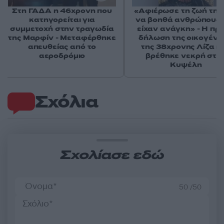
Στη ΓΑΔΑ η 46χρονη που
«Αφιέρωσε τη ζωή της
κατηγορείται για
να βοηθά ανθρώπους 
συμμετοχή στην τραγωδία
είχαν ανάγκη» - Η πρ
της Μαρφίν - Μεταφέρθηκε
δήλωση της οικογένε
απευθείας από το
της 38χρονης Λίζα π
αεροδρόμιο
βρέθηκε νεκρή στη
Κυψέλη
Σχόλια
Σχολίασε εδώ
50 /50