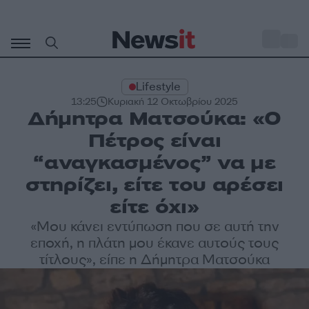
Μετάβαση
σε
o
28
περιεχόμενο
Lifestyle
13:25
Κυριακή 12 Οκτωβρίου 2025
Δήμητρα Ματσούκα: «Ο
Πέτρος είναι
“αναγκασμένος” να με
στηρίζει, είτε του αρέσει
είτε όχι»
«Μου κάνει εντύπωση που σε αυτή την
εποχή, η πλάτη μου έκανε αυτούς τους
τίτλους», είπε η Δήμητρα Ματσούκα