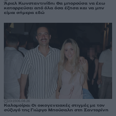
Άριελ Κωνσταντινίδη: Θα μπορούσα να έχω
καταρρεύσει από όλα όσα έζησα και να μην
είμαι σήμερα εδώ
23:15
06.08.26
Καλομοίρα: Οι οικογενειακές στιγμές με τον
σύζυγό της Γιώργο Μπούσαλη στη Σαντορίνη