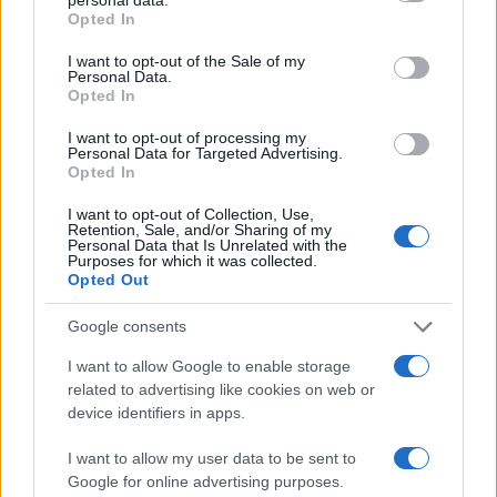
Πιο δημοφιλή
grant or deny consent to Google and its third-party tags to
Opted In
use your data for below specified purposes in below Google
1
consent section.
Έφυγαν οι συνεργάτες, μένει η Μαρία
I want to opt-out of the Sale of my
Καρυστιανού - Η επόμενη μέρα για την
Personal Data.
«Ελπίδα για τη Δημοκρατία»
Opted In
2
Σαμοθράκη: «Μαμά νόμιζες ότι δε θα σε
I want to opt-out of processing my
ξαναδώ;» – Τα πρώτα λόγια του 22χρονου
Personal Data for Targeted Advertising.
που έπεσε σε κανάλι με καυτό νερό
Opted In
3
Συγκίνηση στο τελευταίο αντίο στον Λάκη
I want to opt-out of Collection, Use,
Χαλκιά: Με την «Φάμπρικα», λαούτο και
Retention, Sale, and/or Sharing of my
κλαρίνα αποχαιρέτησαν την εμβληματική
Personal Data that Is Unrelated with the
Purposes for which it was collected.
φωνή της μεταπολίτευσης
Opted Out
4
Ποιος είναι ο ελληνοκύπριος Sir Ντέμης
Χασάμπης: Από το σκάκι, στο Νόμπελ
Google consents
Χημείας και στο «τιμόνι» της AI της Google
I want to allow Google to enable storage
5
Το πολωμένο μελτέμι που τροφοδότησε τις
related to advertising like cookies on web or
φωτιές σε Αττική και Βοιωτία: «Από τα
ισχυρότερα επεισόδια των τελευταίων 50
device identifiers in apps.
χρόνων»
I want to allow my user data to be sent to
Google for online advertising purposes.