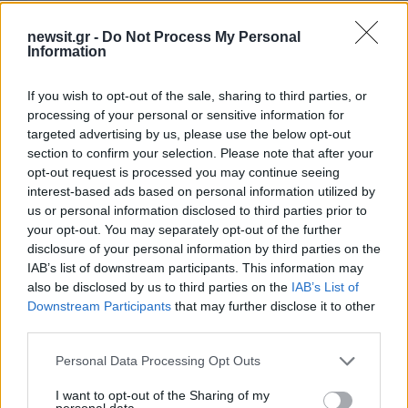
newsit.gr -
Do Not Process My Personal
2000 /2000
Information
Υποβολή σχολίου
If you wish to opt-out of the sale, sharing to third parties, or
processing of your personal or sensitive information for
Όροι Χρήσης
. Το site προστατεύεται από reCAPTCHA, ισχύουν
Πολιτική Απορρήτου
&
Όροι Χρήσης
της Google.
targeted advertising by us, please use the below opt-out
section to confirm your selection. Please note that after your
Lifestyle
opt-out request is processed you may continue seeing
ΔΗΜΗΤΡΑ ΜΑΤΣΟΥΚΑ
ΠΑΡΑΣΤΑΣΗ
interest-based ads based on personal information utilized by
us or personal information disclosed to third parties prior to
Share:
your opt-out. You may separately opt-out of the further
disclosure of your personal information by third parties on the
Ακολουθήστε το Νewsit.gr στο
Google News
και
IAB’s list of downstream participants. This information may
ενημερωθείτε πρώτοι για όλη την ειδησεογραφία και τα
also be disclosed by us to third parties on the
IAB’s List of
τελευταία νέα
της ημέρας
Downstream Participants
that may further disclose it to other
third parties.
Please note that this website/app uses one or more Google
Personal Data Processing Opt Outs
services and may gather and store information including but
not limited to your visit or usage behaviour. You may click to
I want to opt-out of the Sharing of my
personal data.